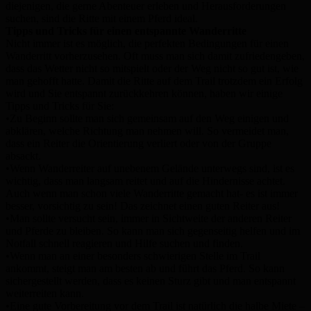
diejenigen, die gerne Abenteuer erleben und Herausforderungen
suchen, sind die Ritte mit einem Pferd ideal.
Tipps und Tricks für einen entspannte Wanderritte
Nicht immer ist es möglich, die perfekten Bedingungen für einen
Wanderritt vorherzusehen. Oft muss man sich damit zufriedengeben,
dass das Wetter nicht so mitspielt oder der Weg nicht so gut ist, wie
man gehofft hatte. Damit die Ritte auf dem Trail trotzdem ein Erfolg
wird und Sie entspannt zurückkehren können, haben wir einige
Tipps und Tricks für Sie:
•Zu Beginn sollte man sich gemeinsam auf den Weg einigen und
abklären, welche Richtung man nehmen will. So vermeidet man,
dass ein Reiter die Orientierung verliert oder von der Gruppe
absackt.
•Wenn Wanderreiter auf unebenem Gelände unterwegs sind, ist es
wichtig, dass man langsam reitet und auf die Hindernisse achtet.
Auch wenn man schon viele Wanderritte gemacht hat- es ist immer
besser, vorsichtig zu sein! Das zeichnet einen guten Reiter aus!
•Man sollte versucht sein, immer in Sichtweite der anderen Reiter
und Pferde zu bleiben. So kann man sich gegenseitig helfen und im
Notfall schnell reagieren und Hilfe suchen und finden.
•Wenn man an einer besonders schwierigen Stelle im Trail
ankommt, steigt man am besten ab und führt das Pferd. So kann
sichergestellt werden, dass es keinen Sturz gibt und man entspannt
weiterreiten kann.
•Eine gute Vorbereitung vor dem Trail ist natürlich die halbe Miete –