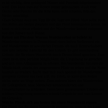
es ist wichtig, dass genügend Wasser und Proviant mitgenommen
wird. Das kann man auf Reisen immer gebrauchen. Auch eine
Decke oder Poncho für die Ritte kann nicht schaden, falls das
Wetter umschlägt.
•Zum Schluss noch ein Tipp für die Tage am Pferd: Man sollte nach
den Ritten am besten absatteln und das Pferd herumlaufen lassen. So
kann es sich etwas erholen und der Wanderreiter kommt entspannt
von den Reisen nach Hause.
Reisen mit Pferden: Warum Wanderreiten so beliebt ist
Wanderritte nehmen in Deutschland einen hohen Stellenwert ein
und Wanderreiten ist sowohl bei Freizeit- als auch Reiterurlaubern
eine sehr beliebte Aktivität für den Urlaub. Es gibt verschiedene
Gründe, die für einen Wanderritt durch Deutschland sprechen. Zum
einen ist es eine perfekte Möglichkeit, die Umgebung zu genießen
und sich vom Alltagsstress zu erholen. Bei Wanderritte hat man die
Möglichkeit, abseits der ausgetretenen Pfade zu reisen und die Natur
hautnah zu erleben. Sucht man sich noch speziell für Wanderreiter
geeignete Gebiete aus (wie z.B. die Eifel), so kann dem Reiten
nichts mehr im Wege stehen. Zum anderen bietet das Wanderreiten
die Gelegenheit, neue Menschen kennenzulernen und
Freundschaften zu schließen. Denn beim gemeinsamen Erleben der
schönen Umgebung entstehen schnell Gespräche und man kommt
ins Gespräch.
Welche Pferde sich am besten für einen Wanderritt eignen
Ein Pferd, das für einen Wanderritt geeignet ist, muss in der Lage