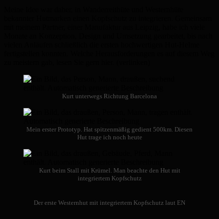
Meine Idee war daher, in Wanderreithüte und Westernhüte
bekannter Hutmarken einen Kopfschutz zu integrieren. Gemeinsam
mit meinem Partner, einer Manufaktur aus Leipzig, habe ich viele
Monate an Konzeption, Design und Umsetzung gearbeitet, bis nach
vielen Anläufen schließlich die ersten hochwertigen Hut-Helme
fertigstellen konnten. Welche Herausforderungen es auf diesem Weg
zu meistern gab, lesen Sie gern hier. (verlinken)
Kurt unterwegs Richtung Barcelona
Mein erster Prototyp. Hat spitzenmäßig gedient 500km. Diesen
Hut trage ich noch heute
Kurt beim Stall mit Krümel. Man beachte den Hut mit
integriertem Kopfschutz
Der erste Westernhut mit integriertem Kopfschutz laut EN