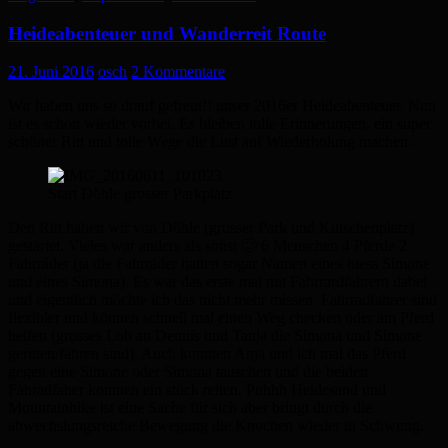
Heideabenteuer und Wanderreit Route
21. Juni 2016
osch
2 Kommentare
Wir haben uns so drauf gefreut!! unser 2016er Heideabenteuer. Nun
ist es schon wieder vorbei. Es bleiben tolle Erinnerungen, ein super
schöner Ritt und tolle Wege die Lust auf Wiederholung machen.
Start Döhle grosser Parkplatz
Den Ritt haben wir von Döhle (grosser Park und Kutschenplatz)
gestartet. Vieles war anders als sonst 🙂 6 Menschen 4 Pferde 2
Fahrräder (ja die Fahrräder hatten sogar Namen eines hiess Simone
und eines Simona). Es war das erste mal mit Fahrrardfahrern dabei
und eigentlich möchte ich das nicht mehr missen. Fahrradfahrer sind
flexibler und können schnell mal einen Weg checken oder am Pferd
helfen (grosses Lob an Dennis und Tanja die Simona und Simone
geritten/fahren sind). Auch konnten Anja und ich mal das Pferd
gegen eine Simone oder Simona tauschen und die beiden
Fahradfaher konnten ein stück reiten. Puhhh Heidesand und
Mountainbike ist eine Sache für sich aber bringt durch die
abwechslungsreiche Bewegung die Knochen wieder in Schwung.