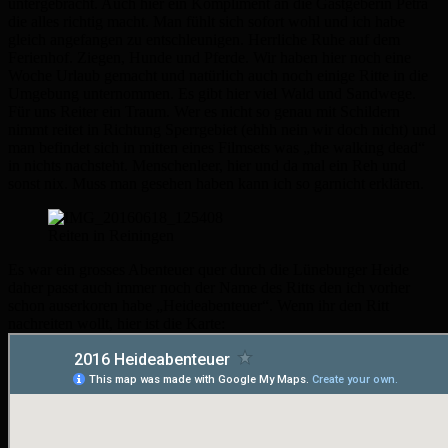
untergebracht. Auch hier ein Kompliment an die Gastgeberin Petra
die alles richtig macht. Man fühlt sich sofort wohl und ich habe
gleich angefangen zu entschleunigen. Herrliche Ruhe auf dem
Ferienhof. Ziegen, Hunde und Pferde. Wir haben hier noch eine
Woche Urlaub gemacht und natürlich auch noch einige Ritte in die
Umgebung unternommen. Es gibt hier viel Wald und Sandwege.
Für uns Reiter ein Traum. Wer es nicht so genau mit Schildern
nimmt reitet in Richtung Sperrgebiet (ehhh nein wir doch nicht) und
man befindet sich in mitten eines Filmsets was „the walking dead“
in nichts nachsteht. Menschenleer, hier und da mal ein Reh und
sonst nix. Muss man gesehen haben kann ich so garnicht erklären.
Reiten in Reiningen
Es war ein grosses Abenteuer quer durch die Lüneburger Heide
daher passt auch immer noch der Name des Ritts den ich vorher
schon auserkoren habe „Heideabenteuer“. Wenn ihr den Ritt
nachreiten wollt, hier ist die Karte: