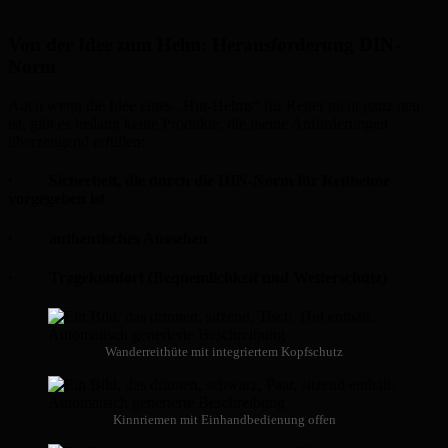
Von der Idee zum Helm: Herausforderung DIN-
Norm
Auch wenn die Idee eines „Hut-Helms“ für Reiter nicht ganz neu
ist, gibt es bislang keine Produkte, die meine Anforderungen
überzeugend erfüllen:
· Sicherheit, die durch die DIN-Norm für Reithelme
vorgegeben ist
· authentisches Aussehen
· Tragekomfort (Bequemlichkeit und Wetterschutz)
Wanderreithüte mit integriertem Kopfschutz
Kinnriemen mit Einhandbedienung offen