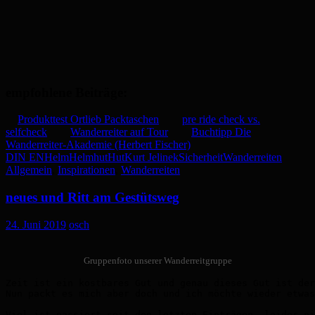
empfohlene Beiträge:
Produkttest Ortlieb Packtaschen
pre ride check vs.
selfcheck
Wanderreiter auf Tour
Buchtipp Die
Wanderreiter-Akademie (Herbert Fischer)
DIN EN
Helm
Helmhut
Hut
Kurt Jelinek
Sicherheit
Wanderreiten
Allgemein
,
Inspirationen
,
Wanderreiten
neues und Ritt am Gestütsweg
24. Juni 2019
osch
Gruppenfoto unserer Wanderreitgruppe
Zeit ist ein kostbares Gut und genau dieses Gut ist der
Nun packt es mich aber doch und ich möchte wieder etwas
Viel ist passiert seit den letzten Einträgen, leider ni