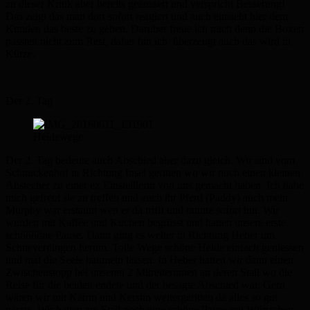
zu dieser Kritik aber bereits geäussert und verspricht Besserung!
Das zeigt das man dort sofort reagiert und auch einsieht hier dem
Kunden das beste zu geben. Darüber freue ich mich denn die Boxen
passten nicht zum Rest, daher bin ich überzeugt auch das wird in
Kürze.
Der 2. Tag
Heidewege
Der 2. Tag bedeute auch Abschied aber dazu gleich. Wir sind vom
Schnuckenhof in Richtung Insel geritten wo wir noch einen kleinen
Abstecher zu einer ex Einstelllerin von uns gemacht haben. Ich habe
mich gefreut sie zu treffen und auch ihr Pferd (Paddy) auch mein
Murphy war erstaunt wen er da trifft und rannte sofort hin. Wir
wurden mit Kaffee und Kuchen begrüsst und hatten unsere erste
schööööne Pause. Dann ging es weiter in Richtung Heber um
Schneverdingen herum. Tolle Wege schöne Heide einfach geniessen
und mal die Seele baumeln lassen. In Heber hatten wir dann einen
Zwischenstopp bei unseren 2 Mitreiterinnen an deren Stall wo die
Reise für die beiden endete und der besagte Abschied war. Gern
wären wir mit Katrin und Kerstin weitergeritten da alles so gut
passte. Wir hatten am Stall noch eine schöne Pause mit Würstchen