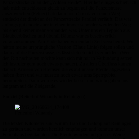
Panzerstrecke zu an der „Wilden Heide“. Hier lief einiges schief. Ich
hab mich entschlossen gleich zu beginn auf die Panzerstrasse
auszuweichen (Fehler) hab dann noch 5 m davor einen Weg
entdeckt der direkt an der Panzerstrecke Parallel verläuft. Das war
anfangs gut endete aber in einen immer schmaler werdenden Weg
bis ebend keiner mehr vorhanden war. Unter uns ein Teppich aus
Blaubeerbüschen und überall Bäume war es beschwerlich
voranzukommen. Am Ende haben wir einfach Zeit verschenkt. Wir
hätten meine ursprüngliche Version (Blaue Linie) folgen sollen und
dann auf die Panzerstrasse, es lässt sich eh nicht vermeiden. (Wer
den Ritt nachreiten möchte kann sich mit mir in Verbindung setzen
ich instruier gern noch etwas genauer). Zu allem Überfluss kamen
danach Armeen von Bremsen die es auf unsere Pferde abgesehen
haben (brrr) und wir mussten noch etwas ums Sperrgebiet
herumreiten. Dann wurde es wieder besser und wir begaben uns
langsam auf die Zielgerade.
Endziel (Reiterhof Winandy in Reiningen)
Ferienhof Winandy
Die letzten Kilometer sind wir im Trab und Galopp auf Reiningen
zu geritten und wurden herzlich empfangen und konnten unser
Ferienhaus begutachten. Die Pferde wurden auf grosser Weide