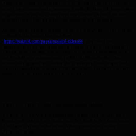
Ansprüche waren so groß nicht: Es sollte Helm und Hut in einem
sein. Eine gutaussehende, bequeme Kopfbedeckung mit integriertem
Kopfschutz. Kann so schwer nicht sein, dachte ich mir. Und doch
brachten meine Internetrecherchen zunächst kein Ergebnis.
Monate später habe ich schließlich doch ein amerikanisches Produkt
gefunden, das meiner Idee nahekam
(
https://resistol.com/pages/resistol-ridesafe
). Ein Helm mit
integriertem Hut. Oder andersherum? Egal. Typisch amerikanisch
allemal: groß, mächtig, fast wuchtig. Aus großer Entfernung wirkt
das Produkt sehr gutaussehend, perfekt für Westernreiter. Doch
schaut man genauer hin, wirken die schwarzen Kinn-Strapse und
auch die ausladende Krempe nicht authentisch. Für mich war auch
dieses Produkt leider keine echte Alternative.
Bilder von: https://resistol.com/pages/resistol-ridesafe
Ich hatte also die Wahl: aufgeben oder selber machen. Wer mich
kennt, weiß, dass ich so schnell nicht den Kopf in den Sand stecke.
Also habe ich mich selbst an die Arbeit gemacht. Ich wollte
Authentizität pur.