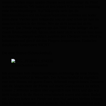
unserem Tinker sogar spielen (Simon wird nicht immer als Pferd
wahrgenommen). Wir hatten an den letzten Kilometern irrsininnig
viele Hirschlausfliegen. Auf Wikipedia steht das die
Hirschlausfliegen erst im August/September auftreten nur leider
lesen diese Viecher kein Wikipedia und sie sind schon im Juni an
manchen Stellen in der Heide. Wer sie nicht kennt hat nichts
verpasst. Die Pferde reagieren um das 1000 fache heftiger als bei
einem Bremsenüberfall. Sprays sind meist nicht wirksam man muss
bei Hirschlausfliegen wirklich zusehen den Übeltäter vom Pferd zu
bekommen und gleich mit den Fingern zerquetschen. Einfaches
draufhauen funktioniert NICHT.
Die erste Station (Schnuckenhof):
Schnuckenhof Wesseloh
Wir erreichten trotz Hirschlausfliegen rechtzeitig die erste Station
den Schnuckenhof in Wesseloh. Der Schnuckenhof ist eigentlich
eine tolle Station mit gutem Essen, liebevoll eingerichteten Zimmern
und die Möglichkeit die Pferde auf einem Graspaddock zu stellen.
Unsere 2 Mitreiter wollten aber eigentlich eine BOX und das war
nicht möglich da die Boxen verschimmelt waren und einen Boden
mit Löchern hatten wo Pferde mit dem Huf stecken bleiben können.
Das Heu war qualitativ auch schlecht. Der Schnuckenhof hat sich