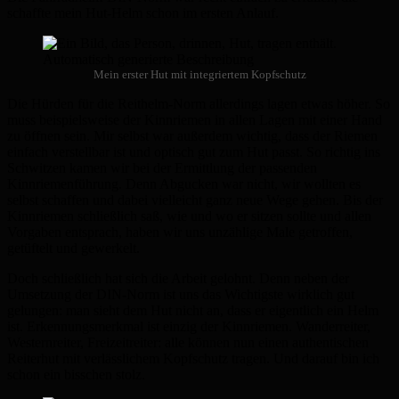
schaffte mein Hut-Helm schon im ersten Anlauf.
Mein erster Hut mit integriertem Kopfschutz
Die Hürden für die Reithelm-Norm allerdings lagen etwas höher. So
muss beispielsweise der Kinnriemen in allen Lagen mit einer Hand
zu öffnen sein. Mir selbst war außerdem wichtig, dass der Riemen
einfach verstellbar ist und optisch gut zum Hut passt. So richtig ins
Schwitzen kamen wir bei der Ermittlung der passenden
Kinnriemenführung. Denn Abgucken war nicht, wir wollten es
selbst schaffen und dabei vielleicht ganz neue Wege gehen. Bis der
Kinnriemen schließlich saß, wie und wo er sitzen sollte und allen
Vorgaben entsprach, haben wir uns unzählige Male getroffen,
getüftelt und gewerkelt.
Doch schließlich hat sich die Arbeit gelohnt. Denn neben der
Umsetzung der DIN-Norm ist uns das Wichtigste wirklich gut
gelungen: man sieht dem Hut nicht an, dass er eigentlich ein Helm
ist. Erkennungsmerkmal ist einzig der Kinnriemen. Wanderreiter,
Westernreiter, Freizeitreiter: alle können nun einen authentischen
Reiterhut mit verlässlichem Kopfschutz tragen. Und darauf bin ich
schon ein bisschen stolz.