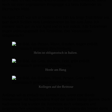
noch mit einer organisierten Reitgruppe u.a beim Habereder im
Bayrischen Wald.
Im April 2017 war ich in Sizilien. Der 180 km lange Trail führte uns
quer durch Sizilien vom Landesinneren bis hin zum Ätna. Ich
erinnere mich gut: es war April und es war eiskalt. Alle Teilnehmer
trugen ordnungsgemäß ihre Reithelme. (bei Veranstaltern
obligatorisch)
Helm ist obligatorisch in Italien.
Horde am Hang
Kollegen auf der Reittour
Anfangs sah es einfach nur komisch aus, wenn eine Horde
Wanderreiter mit kugelrundem Kopf die steilen Hänge queren. Doch
nach einem Tag wurden die Reithelme auch unbequem und
ausgesprochen unpraktisch. Bei Regen lief einem das Wasser direkt