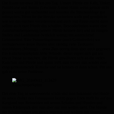
Die Route hat etwa 30 km pro Tag. Unsere Pferde ein Kalti, Tinker,
PaintHorse und Jeanna (Lewitzter Araber Hmm weiss gerade nicht
genau) waren gut vorbereitet und konnten die Streckenlänge gut
mitmachen. Wenn ihr die Strecke nachreiten wollt und gemütlicht
wie wir das machen vorankommt und auch mal Pause macht dann
sollten auch eure Pferde das schaffen. Besonderheiten waren eine
Autobahnüberquerung (unsere Pferde kennen das) und an einigen
Stellen mal Landstrasse (wirklich wenig) mit ausreichend
Grünstreifen. Eine Panzerringstrrasse (auch Grünstreifen) wo
normalerweise keine Panzer aber elendig viele Tanklaster
durchfahren (Montag)… etwa 2km nervig dann aber auch gegessen.
Ein Kutschenparkplatz höhe Wilsede, dieser eignet sich gut um
etwas Pause zu machen, die Pferde gewöhnen sich an die vielen
Kutschen und Pferde und später trifft man immer mal wieder eine
entgegenkommende Kutsche und sie kennen es dann schon. Für uns
gab es da keine Probleme.
Kutschenparkplatz
Der erste Tag ist seeeeeeeeehr schön und man bekommt viel Heide
zu sehen (haltet den Fotoapparat bereit) gegen Ende trefft ihr auf das
Kargland von Reinsehlen mit seinen Schafen und Hunden und
einem Kletterpark den man aber nur von weiten sieht. Die Hunde
der Schäfer haben uns gleich begrüsst und wollten mit Simon