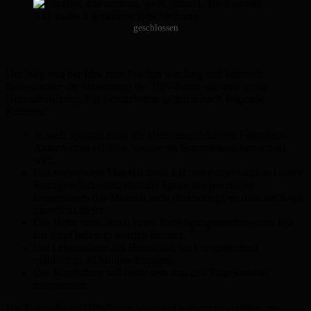
geschlossen
Der Weg von der Idee zum Produkt war lang und lehrreich.
Insbesondere die Umsetzung der DIN-Norm war eine große
Herausforderung. Für Schutzhelme gelten danach folgende
Kriterien:
Je nach Sportart muss der Helm eine definierte Festigkeits-
Anforderung erfüllen, welche als Schutzklasse bezeichnet
wird.
Das verwendete Material muss z.B. bei einem Sturz auf einen
Stein gewährleisten, dass die Spitze des jeweiligen
Gegenstands das Material nicht durchdringt, so dass der Kopf
unverletzt bleibt.
Der Helm muss durch einen Befestigungsmechanismus fest
am Kopf befestigt werden können.
Die Lebensdauer des Helms soll bei Unversehrtheit
mindestens 48 Monate betragen.
Der Kopfschutz soll leicht sein und den Tragekomfort
unterstützen.
Die Fahrradhelm-DIN-Norm war recht einfach zu erfüllen, die