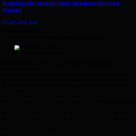
Buchtipp Die Wanderreiter-Akademie (Herbert
Fischer)
20. Juli 2016
osch
Ich habe gerade das Buch
Die Wanderreiter-Akademie (Herbert Fischer) gelesen.
wanderreiter_akademie
Herbert Fischer ist Autor und auch Gründer der deutschen
Wanderreitakademie.
Das Buch ist ein guter Ratgeber für Einsteiger aber auch erfahrene
Wanderreiter werden das eine oder andere auf die Reise mitnehmen.
Es ist keine Schritt für Schritt Anleitung (die wird es auch wo anders
nicht geben).
Hier werden Packlisten diskutiert oder auch das ideale
Wanderreitpferd, die Fischer-Dietz Methode mit 50 Punkten, um ein
Pferd zu bewerten (spannend wenn gleich ich einiges anders sehe
getreu dem Motto „kein Pferd hat die falsche Farbe“) aber es geht
um Sicherheit und Objektivität für den Einsteiger und aus dieser
Sicht kann ich die meisten der 50 Punkte sehr gut nachvollziehen.
Herbert Fischer bezeichnet sich im Buch als Generalist und dies
wird ihm auch in seinem 2. Leben als Wanderreiter nachgesagt. Er