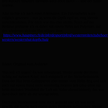
den Rücken hinunter, meistens auch noch durch … und der Sattel
quiekte.
Also suchte ich nach einer Alternative. Ein Fahrradhelm wäre
möglich gewesen – nun ja, wem die Optik egal ist, mag hiermit
zurechtkommen. Für mich war das eher nichts. Noch auf der
Reittour probierte ich es daher mit einem Helm aus Polyester, auf
den wiederum sich ein Hut stülpen lässt.
(
https://www.hauptner.ch/de/pferdesport/pferd/westernreiten/zubehoer
western/westernhut-kopfschutz
)
Bilder: Original vom Anbieter
Was soll ich sagen? Es war suboptimal. Weder passte der Helm
richtig auf meinen Kopf, noch entsprach er der Sicherheitsnorm.
Dass der Hut beim Galoppieren aber immer vom Helm flog und sich
auch mit einem Band nicht vernünftig fixieren ließ (also ohne mir
beim nächsten Windstoß die Luft am Halse abzuschnüren), das war
dann doch mehr als nur unangenehm.
Doch das Wanderreiten hatte mich gepackt und ich war nicht
gewillt, die Suche nach einem guten Reithelm aufzugeben. Meine