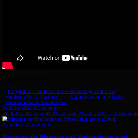
empfohlene Beiträge:
Pfingstritt mit Hindernis und Verladeübungen mit Erfolg
Wanderritt Teil 5 (Nachlese)
Auf und davon auf 4 Hufen
Warum überhaupt Wanderreiten
Döhle
Heber
Karte
Lüneburger
Heide
Pferde
Reiningen
Ritt
Wanderreiten
Wanderritt
Wesseloh
Wiedinge
Allgemein
,
Wanderreiten
Pfingstritt mit Hindernis und Verladeübungen mit