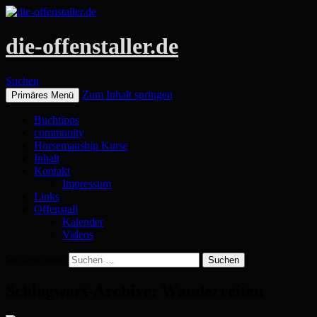
die-offenstaller.de
Suchen
Zum Inhalt springen
Primäres Menü
Buchtipps
community
Horsemanship Kurse
Inhalt
Kontakt
Impressum
Links
Offenstall
Kalender
Videos
Suchen nach:
Schlagwort-Archive: Wanderreiten