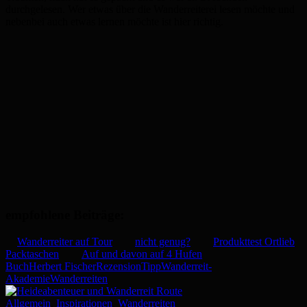
durchgelesen. Wer etwas über die Wanderreiterei lesen möchte und
nebenbei auch etwas lernen möchte ist hier richtig.
empfohlene Beiträge:
Wanderreiter auf Tour
nicht genug?
Produkttest Ortlieb
Packtaschen
Auf und davon auf 4 Hufen
Buch
Herbert Fischer
Rezension
Tipp
Wanderreit-
Akademie
Wanderreiten
Allgemein
,
Inspirationen
,
Wanderreiten