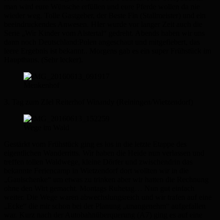
man wird eure Wünsche erfüllen und eure Pferde wollen da nie
wieder weg. Tolle Gastgeber, der Beste Fin (Stallmeister) und ein
beeindruckendes Anwesen. HIer wurde vor langer Zeit auch die
Serie „Wir Kinder vom Alstertal“ gedreht. Abends haben wir uns
dann noch Deutschland:Polen angeschaut und mitgefiebert, das
leere Ergebnis ist bekannt.. Morgens gab es ein super Frühstück im
Haupthaus. (Sehr lecker).
Menkenhof
3. Tag zum ZIel Reiterhof Winandy (Reiningen/Wietzendorf)
Wege im Wald
Gestärkt vom Frühstück ging es los in die letzte Etappe des
eigentlichen Wanderritts. Wir haben die Heide nun verlassen und
treffen tollen Waldwege, kleine Dörfer und zwischendrin das
bekannte Feriencamp in Wietzendorf dort wollten wir in die
„Gaulschenke“ um etwas zu trinken aber wir hatten die Rechnung
ohne den Wirt gemacht. Montags Ruhetag… Nun gut einfach
weiter. Die Wege waren abwechslungsreich und wir trafen auf eine
„Ecke“ die mir schon bei der Planung „unangenehm“ aufgefallen
war. Kurz nach der Autobahnüberquerung (A7) ging es auf eine