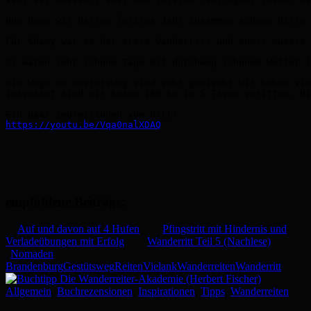
Nun denn wir hatten letztes Jahr zusammen schöne Ritte 
Für Shamy war es der erste Wanderritt und somit musste 
Es waren sehr schöne Tage mit durchweg schönem Wetter (
Die Wege am Gestütsweg sind sehr gemischt wir haben vie
Insgesamt sind wir knapp 180 km in 5 Tagen geritten. Hi
https://youtu.be/Vqa0nalXDAQ
empfohlene Beiträge:
Auf und davon auf 4 Hufen
Pfingstritt mit Hindernis und
Verladeübungen mit Erfolg
Wanderritt Teil 5 (Nachlese)
Nomaden
Brandenburg
Gestütsweg
Reiten
Vielank
Wanderreiten
Wanderritt
Allgemein
,
Buchrezensionen
,
Inspirationen
,
Tipps
,
Wanderreiten