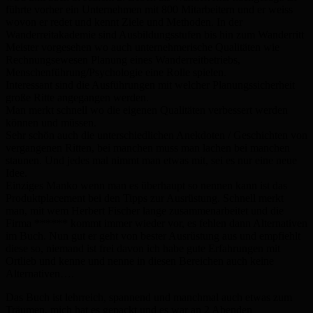
führte vorher ein Unternehmen mit 800 Mitarbeitern und er weiss
wovon er redet und kennt Ziele und Methoden. In der
Wanderreitakademie sind Ausbildungsstufen bis hin zum Wanderritt
Meister vorgesehen wo auch unternehmerische Qualitäten wie
Rechnungsewesen Planung eines Wanderreitbetriebs,
Menschenführung/Psychologie eine Rolle spielen.
Interessant sind die Ausführungen mit welcher Planungssicherheit
große Ritte angegangen werden.
Man merkt schnell wo die eigenen Qualitäten verbessert werden
können und müssen.
Sehr schön auch die unterschiedlichen Anekdoten / Geschichten von
vergangenen Ritten, bei manchen muss man lachen bei manchen
staunen. Und jedes mal nimmt man etwas mit, sei es nur eine neue
Idee.
Einziges Manko wenn man es überhaupt so nennen kann ist das
Produktplacement bei den Tipps zur Ausrüstung. Schnell merkt
man, mit wem Herbert Fischer lange zusammenarbeitet und die
Firma ****** kommt immer wieder vor, es fehlen dann Alternativen
im Buch. Nun gut er geht von bester Ausrüstung aus und empfiehlt
diese so, niemand ist frei davon ich habe gute Erfahrungen mit
Ortlieb und kenne und nenne in diesen Bereichen auch keine
Alternativen….
Das Buch ist lehrreich, spannend und manchmal auch etwas zum
Träumen, mich hat es gepackt und es war an 2 Abenden