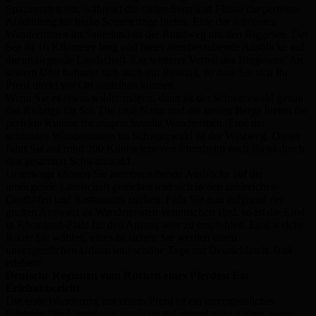
Spazierritten ein, während die vielen Seen und Flüsse die perfekte
Abkühlung für heiße Sommertage bieten. Eine der schönsten
Wanderrouten im Sauerland ist der Rundweg um den Biggesee. Der
See ist 16 Kilometer lang und bietet atemberaubende Ausblicke auf
die umliegende Landschaft. Ein weiterer Vorteil des Biggesees: An
seinem Ufer befindet sich auch ein Reitstall, so dass Sie sich Ihr
Pferd direkt vor Ort ausleihen können.
Wenn Sie es etwas wilder mögen, dann ist der Schwarzwald genau
das Richtige für Sie. Die raue Natur und die steilen Berge bieten die
perfekte Kulisse für anspruchsvolle Wanderritten. Eine der
schönsten Wanderrouten im Schwarzwald ist der Westweg. Dieser
führt Sie auf rund 200 Kilometern von Pforzheim nach Basel durch
den gesamten Schwarzwald.
Unterwegs können Sie atemberaubende Ausblicke auf die
umliegende Landschaft genießen und sich in den zahlreichen
Gasthöfen und Restaurants stärken. Falls Sie nun aufgrund der
großen Auswahl an Wanderrouten verunsichert sind, so ist die Eifel
in Rheinland-Pfalz für den Anfang sehr zu empfehlen. Egal welche
Route Sie wählen, eines ist sicher: Sie werden einen
unvergesslichen Urlaub und schöne Tage auf Deutschlands Trail
erleben!
Deutsche Regionen vom Rücken eines Pferdes: Ein
Erlebnisbericht
Die erste Wanderung mit einem Pferd ist ein unvergessliches
Erlebnis. Die Umgebung erscheint auf einmal ganz anders, wenn