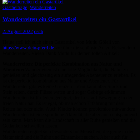
Gastbeiträge
,
Wanderreiten
Wanderreiten ein Gastartikel
2. August 2022
osch
Heute stell ich euch einen Gastartikel von Mutlu Göleli von
https://www.dein-pferd.de
vor über die schönste Art zu Reisen dem
Wanderreiten. Vielen Dank Mutlu für deinen tollen Artikel:
Wanderreiten: Die perfekte Kombination aus Natur und
Abenteuer
Wanderreiten ist eine tolle Möglichkeit, die Natur zu
genießen und gleichzeitig ein aufregendes Abenteuer zu erleben. Es
ist die perfekte Kombination aus Natur und Abenteuer. Für
Wanderreiter gibt es keine Grenzen – man kann über Stock und
Stein reiten, durch Flüsse waten und sogar Gebirge erklimmen.
Wanderreiten ist für jeden geeignet, der Lust auf Bewegung in der
freien Natur hat. Es ist egal, ob man schon Erfahrung mit dem
Reiten hat oder nicht. Auch Kinder können problemlos mitwandern.
Wanderreiten ist eine sportliche Aktivität, die aber auch entspannend
sein kann. Man kann die Landschaft in aller Ruhe genießen und die
Gedanken schweifen lassen.
Wanderreiten eignet sich besonders für Menschen, die gerne in der
Natur sind und die Ruhe und Einsamkeit suchen. Aber auch für