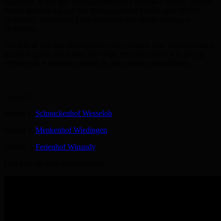
liegen bei 30 km also eine Gesamtstrecke von etwa 90 km. Unsere
Pferde machen das auf den überwiegenden Sandwegen OHNE
Hufschutz. Aber jedes Pferd ist anders und einige benötigen
Hufschutz.
Der Ritt ist von uns durchgeführt eine Garantie oder ähnliches kann
ich nicht geben das immer alle Wege frei sind und so wie gezeigt
reitbar sind. Altenativen müsst ihr dann selber herausfinden.
Legende:
Station 1:
Schnuckenhof Wesseloh
Station 2:
Menkenhof Wiedingen
Station 3:
Ferienhof Winandy
Und hier ein Paar Impressionen: