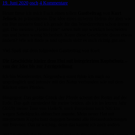
19. Juni 2020
osch
4 Kommentare
Heute freue ich mich Euch einen tollen
Gastbeitrag
von
Kurt
Jelinek
zu präsentieren. Die Idee eines sicheren Helms der aber wie
ein Hut aussieht fand ich gerade für das Wanderreiten schon immer
gut. Die meisten „Helm-Hüte“ sahen halt nur wirklich bescheiden
aus und boten wenig Sicherheit. Kann diese Geschichte daran etwas
ändern? Wie ich finde ja und optisch sieht es auch richtig gut aus.
Viel Spaß mit dem folgenden Gastbeitrag von Kurt:
Die Geschichte hinter dem Hut mit integriertem Kopfschutz –
von der Idee bis zur Fertigstellung
Ich bin Wanderreiter. Nirgendwo sonst fühle ich mich so
ursprünglich und intensiv mit der Natur verbunden wie auf dem
Rücken eines Pferdes.
Hingegen: Das größte Glück der Pferde scheint der Reiter auf der
Erde. Das galt zumindest für meine beiden, als ich im letzten Jahr
(2019) meine Tour von Halle/S. nach Barcelona nach 500 km
wegen Satteldrucks abbrechen musste. Mein neuer Hut mit
integriertem Kopfschutz dagegen bestand alle Herausforderungen
mit Bravour. Das ist wichtig, denn das kannte ich auch anders.
2017 hatte ich das Wanderreiten erstmals für mich entdeckt, zuerst