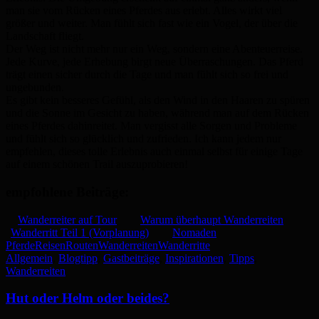
man sie vom Rücken eines Pferdes aus erlebt. Alles wirkt viel
größer und weiter. Man fühlt sich fast wie ein Vogel, der über die
Landschaft fliegt.
Der Weg ist nicht mehr nur ein Weg, sondern eine Abenteuerreise.
Jede Kurve, jede Erhebung birgt neue Überraschungen. Das Pferd
trägt einen sicher durch die Tage und man fühlt sich so frei und
ungebunden.
Es gibt kein besseres Gefühl, als den Wind in den Haaren zu spüren
und die Sonne im Gesicht zu haben, während man auf dem Rücken
eines Pferdes dahinreitet. Man vergisst alle Sorgen und Probleme
und fühlt sich so glücklich und zufrieden. Ich kann jedem nur
empfehlen, dieses tolle Erlebnis auch einmal selbst für einige Tage
auf einem schönen Trail auszuprobieren!
empfohlene Beiträge:
Wanderreiter auf Tour
Warum überhaupt Wanderreiten
Wanderritt Teil 1 (Vorplanung)
Nomaden
Pferde
Reisen
Routen
Wanderreiten
Wanderritte
Allgemein
,
Blogtipp
,
Gastbeiträge
,
Inspirationen
,
Tipps
,
Wanderreiten
Hut oder Helm oder beides?