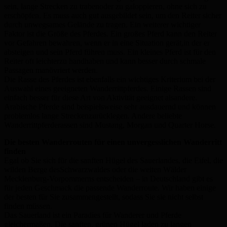
sein, lange Strecken zu trabenoder zu galoppieren, ohne sich zu
erschöpfen. Es muss auch gut ausgebildet sein, um den Reiter sicher
durch unwegsames Gelände zu tragen. Ein weiterer wichtiger
Faktor ist die Größe des Pferdes. Ein großes Pferd kann den Reiter
vor Gefahren bewahren, wenn er in eine Situation gerät,in der er
absteigen und sein Pferd führen muss. Ein kleines Pferd ist für den
Reiter oft leichterzu handhaben und kann besser durch schmale
Passagen manövriert werden.
Die Rasse des Pferdes ist ebenfalls ein wichtiges Kriterium bei der
Auswahl eines geeigneten Wanderrittpferdes. Einige Rassen sind
einfach besser für diese Art von Aktivität geeignet alsandere.
Arabische Pferde sind beispielsweise sehr ausdauernd und können
problemlos lange Streckenzurücklegen. Andere beliebte
Wanderrittpferderassen sind Mustang, Morgan und Quarter Horse.
Die besten Wanderrouten für einen unvergesslichen Wanderritt
finden
Egal ob Sie sich für die sanften Hügel des Sauerlandes, die Eifel, die
wilden Berge desSchwarzwaldes oder die weiten Wälder
Mecklenburg-Vorpommerns entscheiden – in Deutschland gibt es
für jeden Geschmack die passende Wanderroute. Wir haben einige
der besten für Sie zusammengestellt, sodass Sie sie nicht selbst
finden müssen.
Das Sauerland ist ein Paradies für Wanderer und Pferde
gleichermaßen. Die sanften, grünen Hügel laden zu langen