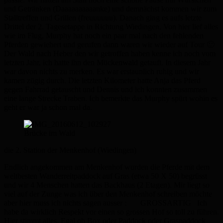
und Getränken (Daaaaaaaaaanke) und demnächst kommen wir zum
Stalltreffen und Grillen (freuuuuuu). Danach ging es aufs letzte
Drittel der 2. Tagesetappe in Richtung Wiedingen. Von hier lief alles
wie im Flug, Murphy hat noch ein paar mal nach den fehlenden
Pferden gewiehert und gerufen dann waren wir wieder auf Tour 🙂
Der Wald nach Heber den wir getroffen haben kenne ich noch vom
letzten Jahr, ich hatte ihn den Mückenwald getauft. In diesem Jahr
war davon nichts zu merken. Es war erstaunlich ruhig und wir
kamen zügig durch. Die letzten Kilometer hatte Anja das Pferd
gegen Fahrrad getauscht und Dennis und ich konnten zusammen
eine lange Strecke Traben. Ich bemerkte das Murphy spürt wohin es
geht er war ja schon mal da.
Brücke im Wald
die 2. Station der Menkenhof (Wiedingen)
Endlich angekommen am Menkenhof wurden die Pferde mit dem
weltbesten Wanderreitpaddock auf Gras (etwa 50 X 50) begrüsst
und wir 4 Menschen hatten das Backhaus (2 Etagen). Mir liegt so
viel auf der Zunge was ich über den Menkenhof schreiben möchte
aber hier muss ich nichts sagen ausser : GROSSARTIG Ich
habe da wirklich Respekt vor einen so grossen Hof so toll zu führen.
Hier stimmt alles. Egal ob Box oder Paddock oder Graspaddock