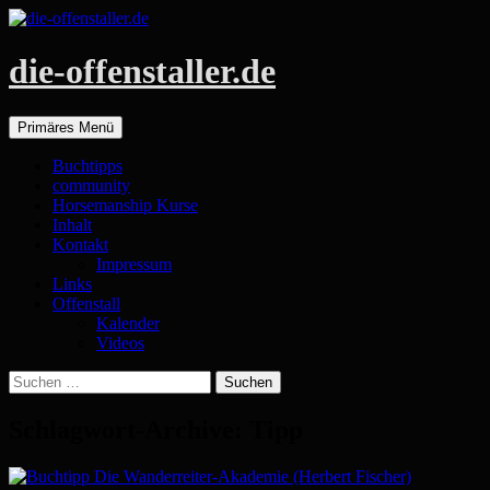
die-offenstaller.de
Suchen
Zum
Primäres Menü
Inhalt
springen
Buchtipps
community
Horsemanship Kurse
Inhalt
Kontakt
Impressum
Links
Offenstall
Kalender
Videos
Suchen
nach:
Schlagwort-Archive: Tipp