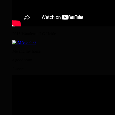
2015 Wanderritt LG Heide
Me and my horse
a good team
forever