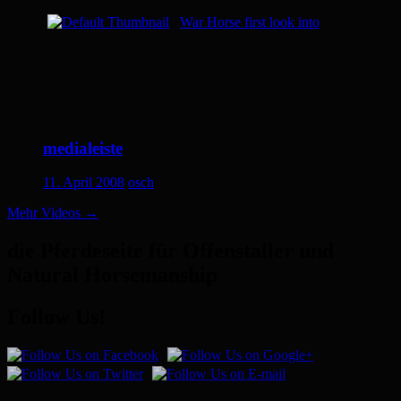
War Horse first look into
medialeiste
11. April 2008
osch
Mehr Videos
→
die Pferdeseite für Offenstaller und
Natural Horsemanship
Follow Us!