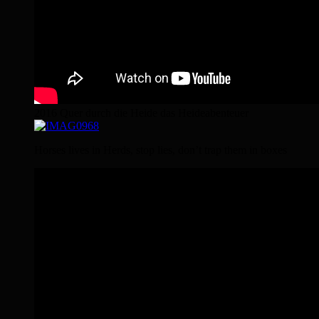
2016 Quer durch die Heide das Heideabenteuer
Horses lives in Herds, stop lies, don’t trap them in boxes