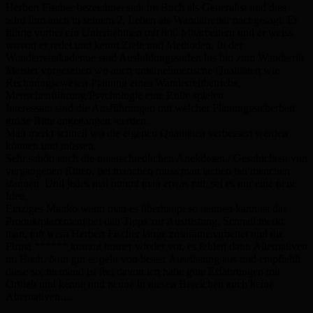
Herbert Fischer bezeichnet sich im Buch als Generalist und dies
wird ihm auch in seinem 2. Leben als Wanderreiter nachgesagt. Er
führte vorher ein Unternehmen mit 800 Mitarbeitern und er weiss
wovon er redet und kennt Ziele und Methoden. In der
Wanderreitakademie sind Ausbildungsstufen bis hin zum Wanderritt
Meister vorgesehen wo auch unternehmerische Qualitäten wie
Rechnungsewesen Planung eines Wanderreitbetriebs,
Menschenführung/Psychologie eine Rolle spielen.
Interessant sind die Ausführungen mit welcher Planungssicherheit
große Ritte angegangen werden.
Man merkt schnell wo die eigenen Qualitäten verbessert werden
können und müssen.
Sehr schön auch die unterschiedlichen Anekdoten / Geschichten von
vergangenen Ritten, bei manchen muss man lachen bei manchen
staunen. Und jedes mal nimmt man etwas mit, sei es nur eine neue
Idee.
Einziges Manko wenn man es überhaupt so nennen kann ist das
Produktplacement bei den Tipps zur Ausrüstung. Schnell merkt
man, mit wem Herbert Fischer lange zusammenarbeitet und die
Firma ****** kommt immer wieder vor, es fehlen dann Alternativen
im Buch. Nun gut er geht von bester Ausrüstung aus und empfiehlt
diese so, niemand ist frei davon ich habe gute Erfahrungen mit
Ortlieb und kenne und nenne in diesen Bereichen auch keine
Alternativen….