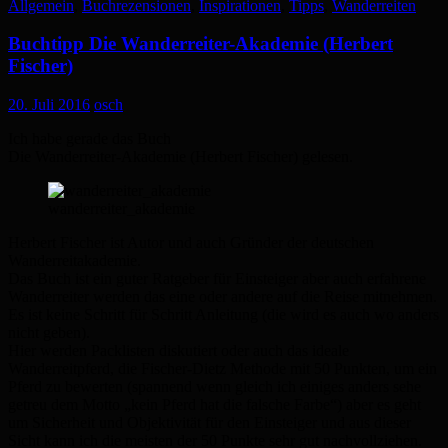
Allgemein
,
Buchrezensionen
,
Inspirationen
,
Tipps
,
Wanderreiten
Buchtipp Die Wanderreiter-Akademie (Herbert
Fischer)
20. Juli 2016
osch
Ich habe gerade das Buch
Die Wanderreiter-Akademie (Herbert Fischer) gelesen.
wanderreiter_akademie
Herbert Fischer ist Autor und auch Gründer der deutschen
Wanderreitakademie.
Das Buch ist ein guter Ratgeber für Einsteiger aber auch erfahrene
Wanderreiter werden das eine oder andere auf die Reise mitnehmen.
Es ist keine Schritt für Schritt Anleitung (die wird es auch wo anders
nicht geben).
Hier werden Packlisten diskutiert oder auch das ideale
Wanderreitpferd, die Fischer-Dietz Methode mit 50 Punkten, um ein
Pferd zu bewerten (spannend wenn gleich ich einiges anders sehe
getreu dem Motto „kein Pferd hat die falsche Farbe“) aber es geht
um Sicherheit und Objektivität für den Einsteiger und aus dieser
Sicht kann ich die meisten der 50 Punkte sehr gut nachvollziehen.