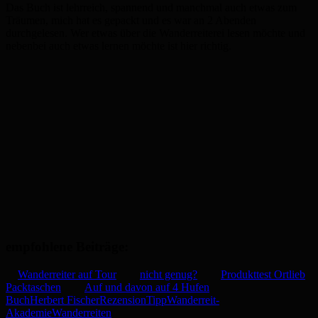
Das Buch ist lehrreich, spannend und manchmal auch etwas zum
Träumen, mich hat es gepackt und es war an 2 Abenden
durchgelesen. Wer etwas über die Wanderreiterei lesen möchte und
nebenbei auch etwas lernen möchte ist hier richtig.
empfohlene Beiträge:
Wanderreiter auf Tour
nicht genug?
Produkttest Ortlieb
Packtaschen
Auf und davon auf 4 Hufen
Buch
Herbert Fischer
Rezension
Tipp
Wanderreit-
Akademie
Wanderreiten