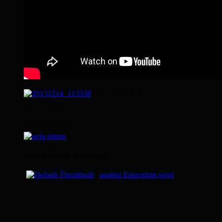
it is not the sport
it’s the feel to be
with my horse…
empfohlene Beiträge:
against Equestrian sport