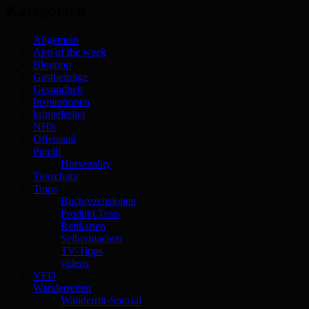
Kategorien
Allgemein
App of the week
Blogtipp
Gastbeiträge
Gesundheit
Inspirationen
kringelreiter
NHS
Offenstall
Parelli
Horsenality
Tierschutz
Tipps
Buchrezensionen
Produkt Tests
Reitkarten
Selbermachen
TV-Tipps
videos
VFD
Wanderreiten
Wanderritt-Spezial