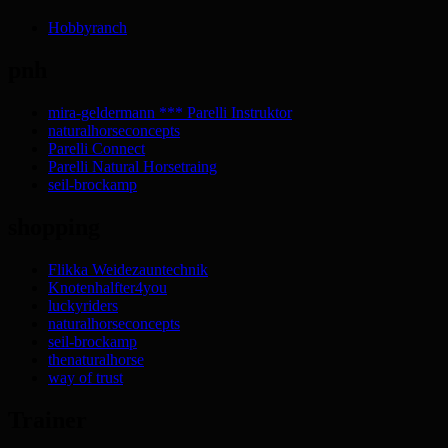
Hobbyranch
pnh
mira-geldermann *** Parelli Instruktor
naturalhorseconcepts
Parelli Connect
Parelli Natural Horsetraing
seil-brockamp
shopping
Flikka Weidezauntechnik
Knotenhalfter4you
luckyriders
naturalhorseconcepts
seil-brockamp
thenaturalhorse
way of trust
Trainer