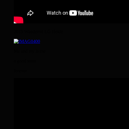
2015 Wanderritt LG Heide
Me and my horse
a good team
forever