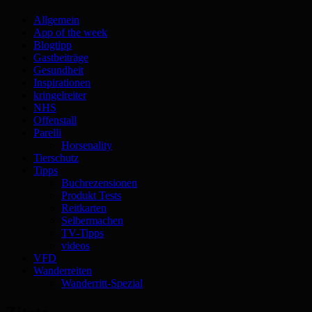
Allgemein
App of the week
Blogtipp
Gastbeiträge
Gesundheit
Inspirationen
kringelreiter
NHS
Offenstall
Parelli
Horsenality
Tierschutz
Tipps
Buchrezensionen
Produkt Tests
Reitkarten
Selbermachen
TV-Tipps
videos
VFD
Wanderreiten
Wanderritt-Spezial