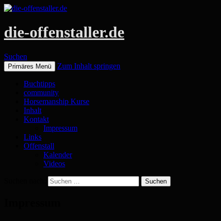
die-offenstaller.de
Suchen
Zum Inhalt springen
Primäres Menü
Buchtipps
community
Horsemanship Kurse
Inhalt
Kontakt
Impressum
Links
Offenstall
Kalender
Videos
Suchen nach:
Impressum