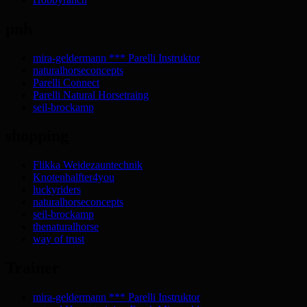
pnh
mira-geldermann *** Parelli Instruktor
naturalhorseconcepts
Parelli Connect
Parelli Natural Horsetraing
seil-brockamp
shopping
Flikka Weidezauntechnik
Knotenhalfter4you
luckyriders
naturalhorseconcepts
seil-brockamp
thenaturalhorse
way of trust
Trainer
mira-geldermann *** Parelli Instruktor