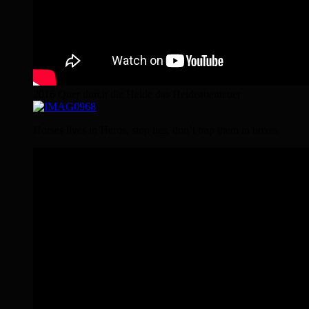
2016 Quer durch die Heide das Heideabenteuer
Horses lives in Herds, stop lies, don’t trap them in boxes