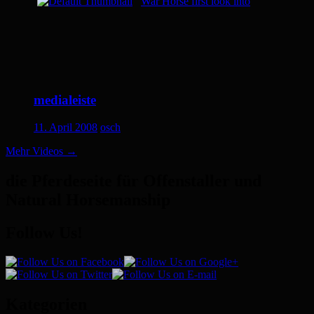
War Horse first look into
medialeiste
11. April 2008
osch
Mehr Videos
→
die Pferdeseite für Offenstaller und
Natural Horsemanship
Follow Us!
Kategorien