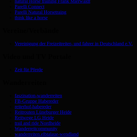
natural Horse training Frank Mierwaldt
Parelli Connect
Parelli Natural Horsetraing
think like a horse
Vereine/Verbände
Vereinigung der Freizeitreiter- und fahrer in Deutschland e.V.
Video und TV Portale
Zeit für Pferde
Wanderreiten
faszination-wanderreiten
FB-Gruppe Habereder
reiterhof-habereder
Reitrouten Lüneburger Heide
Reitwege LG Heide
trail and ride Nordheide
Wanderreitcommunity
wanderreiten.elbtalaue-wendland