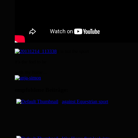
it is not the sport
it’s the feel to be
with my horse…
empfohlene Beiträge:
against Equestrian sport