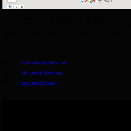
Bei Fragen könnt ihr mich gern ansprechen oder eine mail an offenstal
Gesamtstrecke von etwa 90 km. Unsere Pferde machen das auf den ü
Der Ritt ist von uns durchgeführt eine Garantie oder ähnliches kann ic
Legende:
Station 1:
Schnuckenhof Wesseloh
Station 2:
Menkenhof Wiedingen
Station 3:
Ferienhof Winandy
Und hier ein Paar Impressionen: