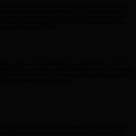
Kargland von Reinsehlen mit seinen Schafen und Hunden und einem
gar spielen (Simon wird nicht immer als Pferd wahrgenommen). Wir
auftreten nur leider lesen diese Viecher kein Wikipedia und sie sind
s bei einem Bremsenüberfall. Sprays sind meist nicht wirksam man
aufhauen funktioniert NICHT.
e Station mit gutem Essen, liebevoll eingerichteten Zimmern und die
 da die Boxen verschimmelt waren und einen Boden mit Löchern hatten
s geäussert und verspricht Besserung! Das zeigt das man dort sofort
ch überzeugt auch das wird in Kürze.
her zu einer ex Einstelllerin von uns gemacht haben. Ich habe mich
fee und Kuchen begrüsst und hatten unsere erste schööööne Pause.