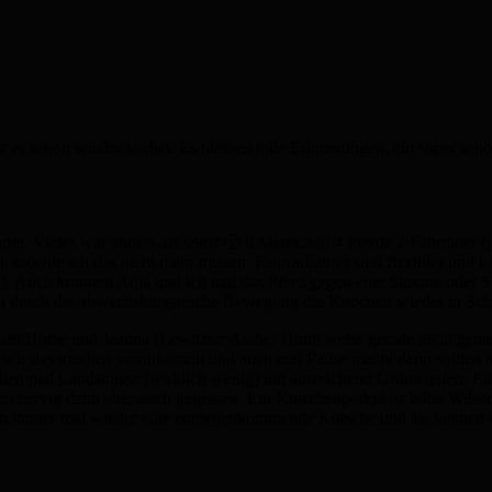
t es schon wieder vorbei. Es bleiben tolle Erinnerungen, ein super sc
tet. Vieles war anders als sonst 🙂 6 Menschen 4 Pferde 2 Fahrräder (
ch möchte ich das nicht mehr missen. Fahrradfahrer sind flexibler und
). Auch konnten Anja und ich mal das Pferd gegen eine Simone oder Si
ingt durch die abwechslungsreiche Bewegung die Knochen wieder in Sc
PaintHorse und Jeanna (Lewitzter Araber Hmm weiss gerade nicht genau
e wir das machen vorankommt und auch mal Pause macht dann sollten a
en mal Landstrasse (wirklich wenig) mit ausreichend Grünstreifen. Ei
m nervig dann aber auch gegessen. Ein Kutschenparkplatz höhe Wilsede
man immer mal wieder eine entgegenkommende Kutsche und sie kennen e