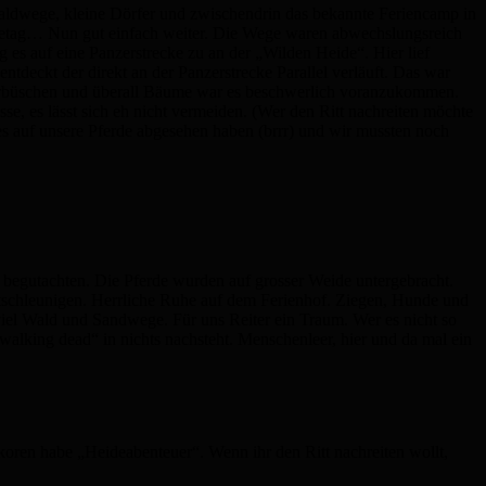
n Waldwege, kleine Dörfer und zwischendrin das bekannte Feriencamp in
uhetag… Nun gut einfach weiter. Die Wege waren abwechslungsreich
es auf eine Panzerstrecke zu an der „Wilden Heide“. Hier lief
tdeckt der direkt an der Panzerstrecke Parallel verläuft. Das war
eerbüschen und überall Bäume war es beschwerlich voranzukommen.
se, es lässt sich eh nicht vermeiden. (Wer den Ritt nachreiten möchte
s auf unsere Pferde abgesehen haben (brrr) und wir mussten noch
 begutachten. Die Pferde wurden auf grosser Weide untergebracht.
entschleunigen. Herrliche Ruhe auf dem Ferienhof. Ziegen, Hunde und
iel Wald und Sandwege. Für uns Reiter ein Traum. Wer es nicht so
 walking dead“ in nichts nachsteht. Menschenleer, hier und da mal ein
oren habe „Heideabenteuer“. Wenn ihr den Ritt nachreiten wollt,