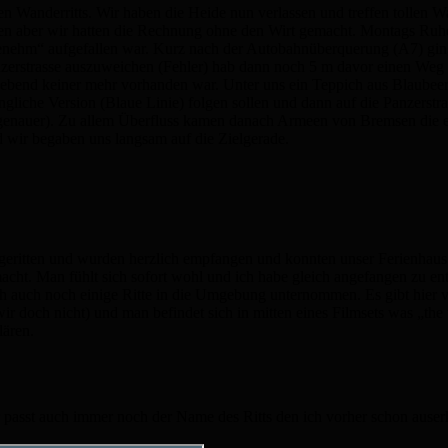
chen Wanderritts. Wir haben die Heide nun verlassen und treffen tolle
nken aber wir hatten die Rechnung ohne den Wirt gemacht. Montags R
enehm“ aufgefallen war. Kurz nach der Autobahnüberquerung (A7) ging 
anzerstrasse auszuweichen (Fehler) hab dann noch 5 m davor einen Weg en
s ebend keiner mehr vorhanden war. Unter uns ein Teppich aus Blaub
liche Version (Blaue Linie) folgen sollen und dann auf die Panzerstras
as genauer). Zu allem Überfluss kamen danach Armeen von Bremsen die e
 wir begaben uns langsam auf die Zielgerade.
 geritten und wurden herzlich empfangen und konnten unser Ferienhaus
 macht. Man fühlt sich sofort wohl und ich habe gleich angefangen zu 
h auch noch einige Ritte in die Umgebung unternommen. Es gibt hier v
ir doch nicht) und man befindet sich in mitten eines Filmsets was „the
lären.
 passt auch immer noch der Name des Ritts den ich vorher schon auserk