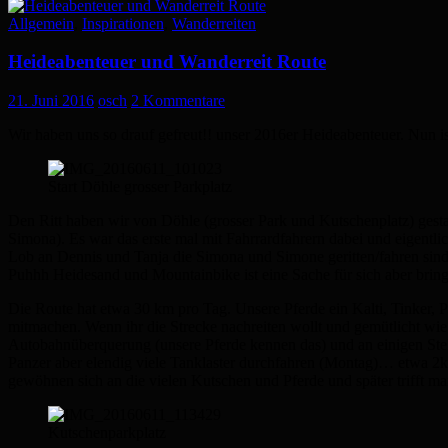
Allgemein
,
Inspirationen
,
Wanderreiten
Heideabenteuer und Wanderreit Route
21. Juni 2016
osch
2 Kommentare
Wir haben uns so drauf gefreut!! unser 2016er Heideabenteuer. Nun is
Start Döhle grosser Parkplatz
Den Ritt haben wir von Döhle (grosser Park und Kutschenplatz) gestar
Simona). Es war das erste mal mit Fahrrardfahrern dabei und eigentli
Lob an Dennis und Tanja die Simona und Simone geritten/fahren sind
Puhhh Heidesand und Mountainbike ist eine Sache für sich aber br
Die Route hat etwa 30 km pro Tag. Unsere Pferde ein Kalti, Tinker, 
mitmachen. Wenn ihr die Strecke nachreiten wollt und gemütlicht wi
Autobahnüberquerung (unsere Pferde kennen das) und an einigen Stell
Panzer aber elendig viele Tanklaster durchfahren (Montag)… etwa 2k
gewöhnen sich an die vielen Kutschen und Pferde und später trifft 
Kutschenparkplatz