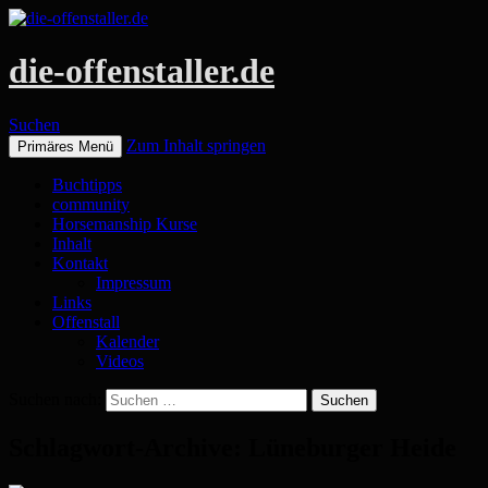
die-offenstaller.de
Suchen
Zum Inhalt springen
Primäres Menü
Buchtipps
community
Horsemanship Kurse
Inhalt
Kontakt
Impressum
Links
Offenstall
Kalender
Videos
Suchen nach:
Schlagwort-Archive: Lüneburger Heide