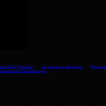
rritt Teil 5 (Nachlese)
Auf und davon auf 4 Hufen
Warum üb
n
Wanderritt
Wesseloh
Wiedingen
geht nicht viel. Es regnet und nach dem Regen ist vor dem Regen. Mat