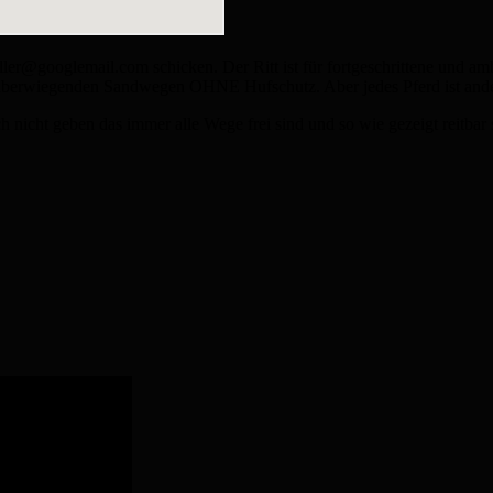
ler@googlemail.com schicken. Der Ritt ist für fortgeschrittene und amb
berwiegenden Sandwegen OHNE Hufschutz. Aber jedes Pferd ist ander
h nicht geben das immer alle Wege frei sind und so wie gezeigt reitbar 