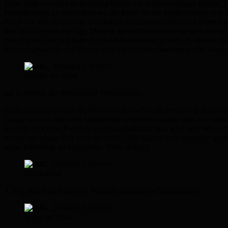
Dann ging es weiter in Richtung Heber um Schneverdingen herum. To
Mitreiterinnen an deren Stall wo die Reise für die beiden endete und 
Pause mit Würstchen und Getränken (Daaaaaaaaaanke) und demnächst k
hier lief alles wie im Flug, Murphy hat noch ein paar mal nach den
vom letzten Jahr, ich hatte ihn den Mückenwald getauft. In diesem Ja
Fahrrad getauscht und Dennis und ich konnten zusammen eine lange S
Brücke im Wald
die 2. Station der Menkenhof (Wiedingen)
Endlich angekommen am Menkenhof wurden die Pferde mit dem weltbes
Zunge was ich über den Menkenhof schreiben möchte aber hier muss 
Egal ob Box oder Paddock oder Graspaddock man wird eure Wünsche er
wurde vor langer Zeit auch die Serie „Wir Kinder vom Alstertal“ ged
super Frühstück im Haupthaus. (Sehr lecker).
Menkenhof
3. Tag zum ZIel Reiterhof Winandy (Reiningen/Wietzendorf)
Wege im Wald