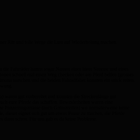
höner Ritt und tolle Wege die Lust auf Wiederholung machen.
ja die Fahrräder hatten sogar Namen eines hiess Simone und eines
 können schnell mal einen Weg checken oder am Pferd helfen (grosses
mona tauschen und die beiden Fahradfaher konnten ein stück reiten.
hwung.
) waren gut vorbereitet und konnten die Streckenlänge gut
uch eure Pferde das schaffen. Besonderheiten waren eine
ne Panzerringstrrasse (auch Grünstreifen) wo normalerweise keine
, dieser eignet sich gut um etwas Pause zu machen, die Pferde
s dann schon. Für uns gab es da keine Probleme.