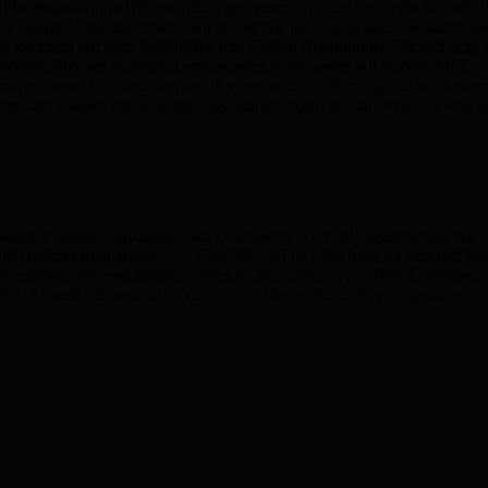
lle Wege schöne Heide einfach geniessen und mal die Seele baumeln la
der besagte Abschied war. Gern wären wir mit Katrin und Kerstin weiterg
ommen wir zum Stalltreffen und Grillen (freuuuuuu). Danach ging es 
 fehlenden Pferden gewiehert und gerufen dann waren wir wieder auf T
hr war davon nichts zu merken. Es war erstaunlich ruhig und wir kamen
trecke Traben. Ich bemerkte das Murphy spürt wohin es geht er war ja
ten Wanderreitpaddock auf Gras (etwa 50 X 50) begrüsst und wir 4 Me
ich nichts sagen ausser : GROSSARTIG Ich habe da wirklich Respekt 
füllen und eure Pferde wollen da nie wieder weg. Tolle Gastgeber, d
reht. Abends haben wir uns dann noch Deutschland:Polen angeschaut und