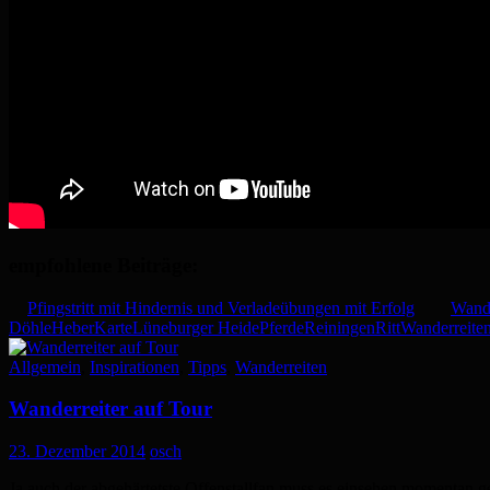
empfohlene Beiträge:
Pfingstritt mit Hindernis und Verladeübungen mit Erfolg
Wande
Döhle
Heber
Karte
Lüneburger Heide
Pferde
Reiningen
Ritt
Wanderreite
Allgemein
,
Inspirationen
,
Tipps
,
Wanderreiten
Wanderreiter auf Tour
23. Dezember 2014
osch
Ja auch der abgehärtetste Offenstallfan muss es einsehen momentan 