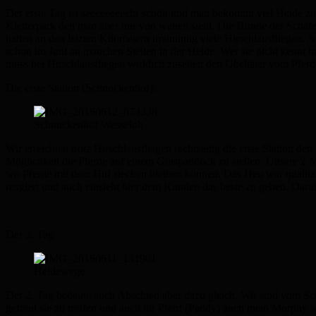
Der erste Tag ist seeeeeeeeehr schön und man bekommt viel Heide zu 
Kletterpark den man aber nur von weiten sieht. Die Hunde der Schäf
hatten an den letzten Kilometern irrsininnig viele Hirschlausfliegen. 
schon im Juni an manchen Stellen in der Heide. Wer sie nicht kennt h
muss bei Hirschlausfliegen wirklich zusehen den Übeltäter vom Pfer
Die erste Station (Schnuckenhof):
Schnuckenhof Wesseloh
Wir erreichten trotz Hirschlausfliegen rechtzeitig die erste Station 
Möglichkeit die Pferde auf einem Graspaddock zu stellen. Unsere 2 
wo Pferde mit dem Huf stecken bleiben können. Das Heu war qualitativ
reagiert und auch einsieht hier dem Kunden das beste zu geben. Darü
Der 2. Tag
Heidewege
Der 2. Tag bedeute auch Abschied aber dazu gleich. Wir sind vom Sch
gefreut sie zu treffen und auch ihr Pferd (Paddy) auch mein Murphy w