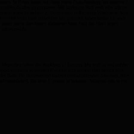
ssen. In Heber hatten wir dann einen Zwischenstopp bei unseren 2
eritten da alles so gut passte. Wir hatten am Stall noch eine schöne
aufs letzte Drittel der 2. Tagesetappe in Richtung Wiedingen. Von
our 🙂 Der Wald nach Heber den wir getroffen haben kenne ich noch
 zügig durch. Die letzten Kilometer hatte Anja das Pferd gegen
 schon mal da.
nschen hatten das Backhaus (2 Etagen). Mir liegt so viel auf der
vor einen so grossen Hof so toll zu führen. Hier stimmt alles.
er Beste Fin (Stallmeister) und ein beeindruckendes Anwesen. HIer
 mitgefiebert, das leere Ergebnis ist bekannt.. Morgens gab es ein