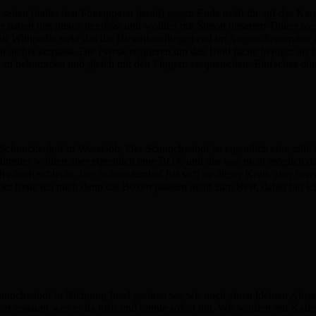
sehen (haltet den Fotoapparat bereit) gegen Ende trefft ihr auf das 
er haben uns gleich begrüsst und wollten mit Simon unserem Tinker so
Auf Wikipedia steht das die Hirschlausfliegen erst im August/September 
at nichts verpasst. Die Pferde reagieren um das 1000 fache heftiger al
d zu bekommen und gleich mit den Fingern zerquetschen. Einfaches dr
den Schnuckenhof in Wesseloh. Der Schnuckenhof ist eigentlich eine toll
Mitreiter wollten aber eigentlich eine BOX und das war nicht möglich
 auch schlecht. Der Schnuckenhof hat sich zu dieser Kritik aber bereit
ber freue ich mich denn die Boxen passten nicht zum Rest, daher bin i
nuckenhof in Richtung Insel geritten wo wir noch einen kleinen Abstec
ar erstaunt wen er da trifft und rannte sofort hin. Wir wurden mit Kaf