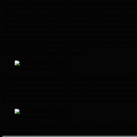
Gestärkt vom Frühstück ging es los in die letzte Etappe des eigentli
Wietzendorf dort wollten wir in die „Gaulschenke“ um etwas zu tri
und wir trafen auf eine „Ecke“ die mir schon bei der Planung „unang
einiges schief. Ich hab mich entschlossen gleich zu beginn auf die P
anfangs gut endete aber in einen immer schmaler werdenden Weg bi
Am Ende haben wir einfach Zeit verschenkt. Wir hätten meine ursprüng
kann sich mit mir in Verbindung setzen ich instruier gern noch etw
etwas ums Sperrgebiet herumreiten. Dann wurde es wieder besser und
Endziel (Reiterhof Winandy in Reiningen)
Ferienhof Winandy
Die letzten Kilometer sind wir im Trab und Galopp auf Reiningen zu
Auch hier ein Kompliment an die Gastgeberin Petra die alles richtig
Pferde. Wir haben hier noch eine Woche Urlaub gemacht und natürlic
genau mit Schildern nimmt reitet in Richtung Sperrgebiet (ehhh nein w
Reh und sonst nix. Muss man gesehen haben kann ich so garnicht erk
Reiten in Reiningen
Es war ein grosses Abenteuer quer durch die Lüneburger Heide daher
hier ist die Karte: