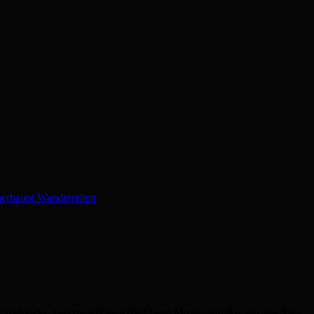
erhaupt Wanderreiten
schpaddocks, beschwerliche Arbeit beim Misten und Äppeln, die Tage