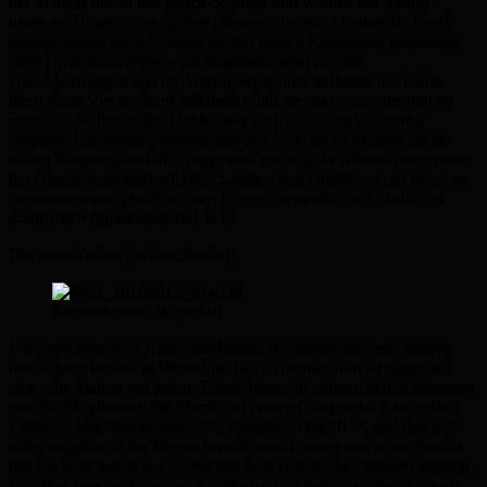
der Schäfer haben uns gleich begrüsst und wollten mit Simon
unserem Tinker sogar spielen (Simon wird nicht immer als Pferd
wahrgenommen). Wir hatten an den letzten Kilometern irrsininnig
viele Hirschlausfliegen. Auf Wikipedia steht das die
Hirschlausfliegen erst im August/September auftreten nur leider
lesen diese Viecher kein Wikipedia und sie sind schon im Juni an
manchen Stellen in der Heide. Wer sie nicht kennt hat nichts
verpasst. Die Pferde reagieren um das 1000 fache heftiger als bei
einem Bremsenüberfall. Sprays sind meist nicht wirksam man muss
bei Hirschlausfliegen wirklich zusehen den Übeltäter vom Pferd zu
bekommen und gleich mit den Fingern zerquetschen. Einfaches
draufhauen funktioniert NICHT.
Die erste Station (Schnuckenhof):
Schnuckenhof Wesseloh
Wir erreichten trotz Hirschlausfliegen rechtzeitig die erste Station
den Schnuckenhof in Wesseloh. Der Schnuckenhof ist eigentlich
eine tolle Station mit gutem Essen, liebevoll eingerichteten Zimmern
und die Möglichkeit die Pferde auf einem Graspaddock zu stellen.
Unsere 2 Mitreiter wollten aber eigentlich eine BOX und das war
nicht möglich da die Boxen verschimmelt waren und einen Boden
mit Löchern hatten wo Pferde mit dem Huf stecken bleiben können.
Das Heu war qualitativ auch schlecht. Der Schnuckenhof hat sich