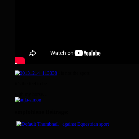
it is not the sport
it’s the feel to be
with my horse…
empfohlene Beiträge:
against Equestrian sport