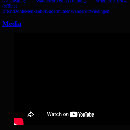
(Ausrüstung)
Wanderritt Teil 3 (Training)
Wanderritt Teil 4
(offline)
Bricht
Döhle
Menkenhof
Sudermühlen
Wanderritt
Wiedingen
Media