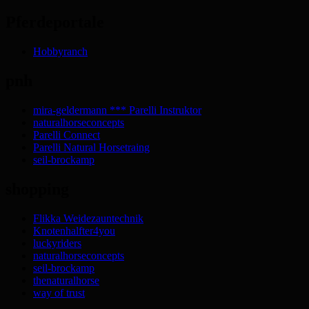
Pferdeportale
Hobbyranch
pnh
mira-geldermann *** Parelli Instruktor
naturalhorseconcepts
Parelli Connect
Parelli Natural Horsetraing
seil-brockamp
shopping
Flikka Weidezauntechnik
Knotenhalfter4you
luckyriders
naturalhorseconcepts
seil-brockamp
thenaturalhorse
way of trust