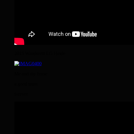
2015 Wanderritt LG Heide
Me and my horse
a good team
forever