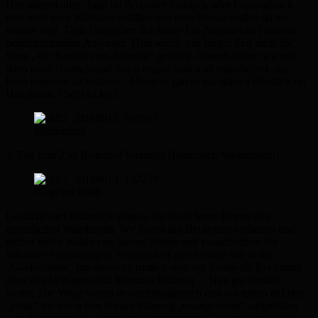
Hier stimmt alles. Egal ob Box oder Paddock oder Graspaddock
man wird eure Wünsche erfüllen und eure Pferde wollen da nie
wieder weg. Tolle Gastgeber, der Beste Fin (Stallmeister) und ein
beeindruckendes Anwesen. HIer wurde vor langer Zeit auch die
Serie „Wir Kinder vom Alstertal“ gedreht. Abends haben wir uns
dann noch Deutschland:Polen angeschaut und mitgefiebert, das
leere Ergebnis ist bekannt.. Morgens gab es ein super Frühstück im
Haupthaus. (Sehr lecker).
Menkenhof
3. Tag zum ZIel Reiterhof Winandy (Reiningen/Wietzendorf)
Wege im Wald
Gestärkt vom Frühstück ging es los in die letzte Etappe des
eigentlichen Wanderritts. Wir haben die Heide nun verlassen und
treffen tollen Waldwege, kleine Dörfer und zwischendrin das
bekannte Feriencamp in Wietzendorf dort wollten wir in die
„Gaulschenke“ um etwas zu trinken aber wir hatten die Rechnung
ohne den Wirt gemacht. Montags Ruhetag… Nun gut einfach
weiter. Die Wege waren abwechslungsreich und wir trafen auf eine
„Ecke“ die mir schon bei der Planung „unangenehm“ aufgefallen