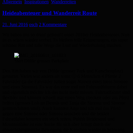
Allgemein
,
Inspirationen
,
Wanderreiten
Heideabenteuer und Wanderreit Route
21. Juni 2016
osch
2 Kommentare
Wir haben uns so drauf gefreut!! unser 2016er Heideabenteuer. Nun
ist es schon wieder vorbei. Es bleiben tolle Erinnerungen, ein super
schöner Ritt und tolle Wege die Lust auf Wiederholung machen.
Start Döhle grosser Parkplatz
Den Ritt haben wir von Döhle (grosser Park und Kutschenplatz)
gestartet. Vieles war anders als sonst 🙂 6 Menschen 4 Pferde 2
Fahrräder (ja die Fahrräder hatten sogar Namen eines hiess Simone
und eines Simona). Es war das erste mal mit Fahrrardfahrern dabei
und eigentlich möchte ich das nicht mehr missen. Fahrradfahrer sind
flexibler und können schnell mal einen Weg checken oder am Pferd
helfen (grosses Lob an Dennis und Tanja die Simona und Simone
geritten/fahren sind). Auch konnten Anja und ich mal das Pferd
gegen eine Simone oder Simona tauschen und die beiden
Fahradfaher konnten ein stück reiten. Puhhh Heidesand und
Mountainbike ist eine Sache für sich aber bringt durch die
abwechslungsreiche Bewegung die Knochen wieder in Schwung.