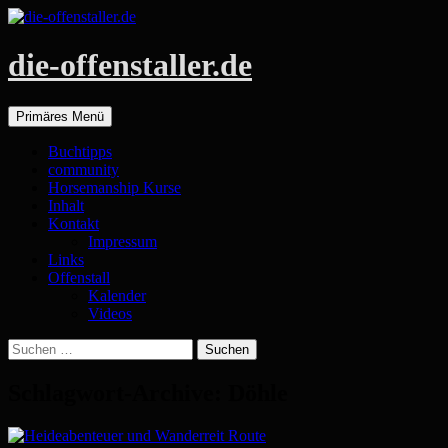
die-offenstaller.de
Suchen
Zum
Primäres Menü
Inhalt
springen
Buchtipps
community
Horsemanship Kurse
Inhalt
Kontakt
Impressum
Links
Offenstall
Kalender
Videos
Suchen
nach:
Schlagwort-Archive: Döhle