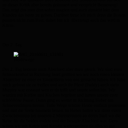
zu dieser Kritik aber bereits geäussert und verspricht Besserung!
Das zeigt das man dort sofort reagiert und auch einsieht hier dem
Kunden das beste zu geben. Darüber freue ich mich denn die Boxen
passten nicht zum Rest, daher bin ich überzeugt auch das wird in
Kürze.
Der 2. Tag
Heidewege
Der 2. Tag bedeute auch Abschied aber dazu gleich. Wir sind vom
Schnuckenhof in Richtung Insel geritten wo wir noch einen kleinen
Abstecher zu einer ex Einstelllerin von uns gemacht haben. Ich habe
mich gefreut sie zu treffen und auch ihr Pferd (Paddy) auch mein
Murphy war erstaunt wen er da trifft und rannte sofort hin. Wir
wurden mit Kaffee und Kuchen begrüsst und hatten unsere erste
schööööne Pause. Dann ging es weiter in Richtung Heber um
Schneverdingen herum. Tolle Wege schöne Heide einfach geniessen
und mal die Seele baumeln lassen. In Heber hatten wir dann einen
Zwischenstopp bei unseren 2 Mitreiterinnen an deren Stall wo die
Reise für die beiden endete und der besagte Abschied war. Gern
wären wir mit Katrin und Kerstin weitergeritten da alles so gut