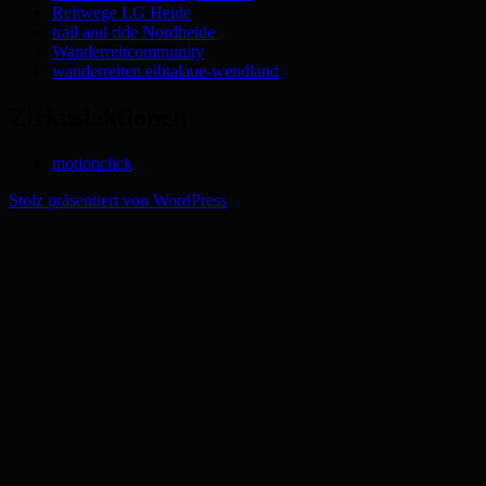
Reitwege LG Heide
trail and ride Nordheide
Wanderreitcommunity
wanderreiten.elbtalaue-wendland
Zirkuslektionen
motionclick
Stolz präsentiert von WordPress