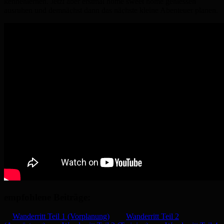
kennenlernen. Jetzt aber erstmal home sweet home geniessen
ausruhen und demnächst dann das nächste kleine Abenteuer planen.
empfohlene Beiträge:
Wanderritt Teil 1 (Vorplanung)
Wanderritt Teil 2