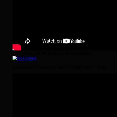
2016 Quer durch die Heide das Heideabenteuer
Horses lives in Herds, stop lies, don’t trap them in boxes