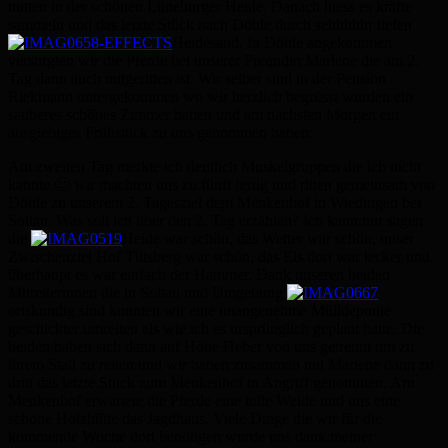
mitten in der schönen Lüneburger Heide. Danach hiess es kräfte
sammeln und das letzte Stück nach Döhle durch sehhhhhr tiefen
Heidesand. In Döhle angekommen
versorgten wir die Pferde bei unserer Freundin Marlene die am 2.
Tag dann auch mitgeritten ist. Wir selber sind in der Pension
Riekmann untergekommen wo wir herzlich begrüsst wurden ein
sauberes schönes Zimmer hatten und am nächsten Morgen ein
ausgiebiges Frühstück zu uns genommen haben.
Am zweiten Tag merkte ich deutlich Muskelgruppen die ich nicht
kannte 🙂 wir machten uns zu fünft fertig und ritten gemeinsam von
Döhle zu unserem 2. Tagesziel dem Menkenhof in Wiedingen bei
Soltau. Was soll ich über den 2. Tag erzählen? Ich kann nur sagen
die
Heide war schön, das Wetter war schön, unser
Zwischenziel Hof Tütsberg war schön, das Eis dort war lecker und
überhaupt es war einfach der Hammer. Dank unseren beiden
Mitreiterinnen die in Soltau und Umgebung
ortskundig sind konnten wir eine unangenehme Mülldeponie
geschickter umreiten als wie ich es ursprünglich geplant hatte. Die
beiden haben sich dann auf Höhe Heber von uns getrennt um zu
ihrem Stall zu reiten und wir haben zusammen mit Marlene dann zu
dritt das letzte Stück zum Menkenhof in Angriff genommen. Am
Menkenhof erwartete die Pferde eine tolle Weide und uns eine
schöne Holzhütte das Jagdhaus. Viele Dinge die wir für die
kommende Woche dort benötigen wurde uns dank meiner