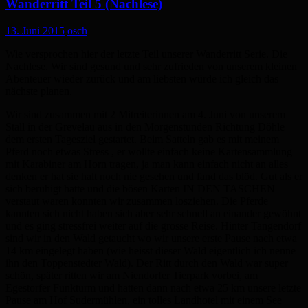
Wanderritt Teil 5 (Nachlese)
13. Juni 2015
osch
Wie versprochen hier der letzte Teil unserer Wanderritt Serie. Die
Nachlese. Wir sind gesund und sehr zufrieden von unserem kleinen
Abenteuer wieder zurück und am liebsten würde ich gleich das
nächste planen.
Wir sind zusammen mit 2 Mitreiterinnen am 4. Juni von unserem
Stall in der Grevelau aus in den Morgenstunden Richtung Döhle
dem ersten Tagesziel gestartet. Beim Satteln gab es mit meinem
Pferd noch etwas Stress , er wollte einfach keine Kartensammlung
mit Karabiner am Horn tragen, ja man kann einfach nicht an alles
denken er hat sie halt noch nie gesehen und fand das blöd. Gut als er
sich beruhigt hatte und die bösen Karten IN DEN TASCHEN
verstaut waren konnten wir zusammen losziehen. Die Pferde
kannten sich nicht haben sich aber sehr schnell an einander gewöhnt
und es ging stressfrei weiter auf die grosse Reise. Hinter Tangendorf
sind wir in den Wald getaucht wo wir unsere erste Pause nach etwa
14 km eingelegt haben (wie heisst dieser Wald eigentlich ich nenne
ihn den Toppenstedter Wald). Der Ritt durch den Wald war super
schön, später ritten wir am Niendorfer Tierpark vorbei, am
Egestorfer Funkturm und hatten dann nach etwa 25 km unsere letzte
Pause am Hof Sudermühlen, ein tolles Landhotel mit einem See