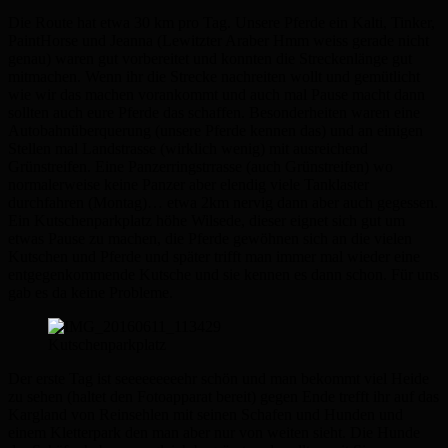
Die Route hat etwa 30 km pro Tag. Unsere Pferde ein Kalti, Tinker,
PaintHorse und Jeanna (Lewitzter Araber Hmm weiss gerade nicht
genau) waren gut vorbereitet und konnten die Streckenlänge gut
mitmachen. Wenn ihr die Strecke nachreiten wollt und gemütlicht
wie wir das machen vorankommt und auch mal Pause macht dann
sollten auch eure Pferde das schaffen. Besonderheiten waren eine
Autobahnüberquerung (unsere Pferde kennen das) und an einigen
Stellen mal Landstrasse (wirklich wenig) mit ausreichend
Grünstreifen. Eine Panzerringstrrasse (auch Grünstreifen) wo
normalerweise keine Panzer aber elendig viele Tanklaster
durchfahren (Montag)… etwa 2km nervig dann aber auch gegessen.
Ein Kutschenparkplatz höhe Wilsede, dieser eignet sich gut um
etwas Pause zu machen, die Pferde gewöhnen sich an die vielen
Kutschen und Pferde und später trifft man immer mal wieder eine
entgegenkommende Kutsche und sie kennen es dann schon. Für uns
gab es da keine Probleme.
Kutschenparkplatz
Der erste Tag ist seeeeeeeeehr schön und man bekommt viel Heide
zu sehen (haltet den Fotoapparat bereit) gegen Ende trefft ihr auf das
Kargland von Reinsehlen mit seinen Schafen und Hunden und
einem Kletterpark den man aber nur von weiten sieht. Die Hunde