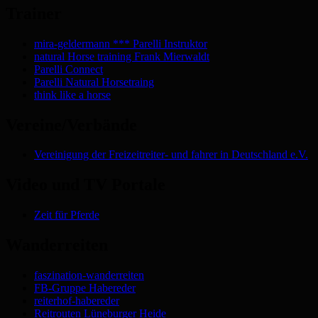
Trainer
mira-geldermann *** Parelli Instruktor
natural Horse training Frank Mierwaldt
Parelli Connect
Parelli Natural Horsetraing
think like a horse
Vereine/Verbände
Vereinigung der Freizeitreiter- und fahrer in Deutschland e.V.
Video und TV Portale
Zeit für Pferde
Wanderreiten
faszination-wanderreiten
FB-Gruppe Habereder
reiterhof-habereder
Reitrouten Lüneburger Heide