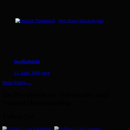
War Horse first look into
medialeiste
11. April 2008
osch
Mehr Videos
→
die Pferdeseite für Offenstaller und
Natural Horsemanship
Follow Us!