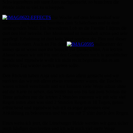
Schwiegereltern mit samt Auto nachgebracht, so brauchten die
Pferde nicht so viel zu schleppen.
Die Woche auf dem Menkenhof war
entspannt mit kleineren Ausritten zum Schäferhaus und in dem
umliegenden Wald. Ein besonderes Lob an die Familie Lütjens die
dort den Hof betreibt. Der Menkenhof ist traumhaft schön und sehr
gepflegt. Erhohlung ist dort kein Wort sondern der Plan und dieser
hat funktioniert. Auch an Fin dem
Stallmeister der
immer da ist wenn man ihn braucht ein Dankeschön. Am letzten
Abend sassen wir mit Fin und den Gastgebern noch in gemütlicher
Runde und irgendwie wollt ich nicht recht begreifen das es am
nächsten Tag wieder zurück gehen sollte.
Den Rückritt haben Anja und ich dann allein gemacht und wir
merkten das wir mit allem etwas routinierter waren, die Taschen
waren schnell verschnallt und wir kannten viele Wege schon ohne
auf die Karte zu sehen, das Wetter hat uns bis fast zum Schluss die
Treue gehalten nur die letzten 2 Stunden mussten wir mit sehr viel
Regen reiten aber was sind 2 Stunden Regen in 10 Tagen, genau
erfrischend und irgendwie hab ich es sogar genossen eine
Abkühlung zu bekommen und bin nur mit T shirt durch den Regen.
Eines weiss ich jetzt, die Lüneburger Heide werden wir ganz sicher
noch häufiger durchreiten und ich will noch viel mehr Wege