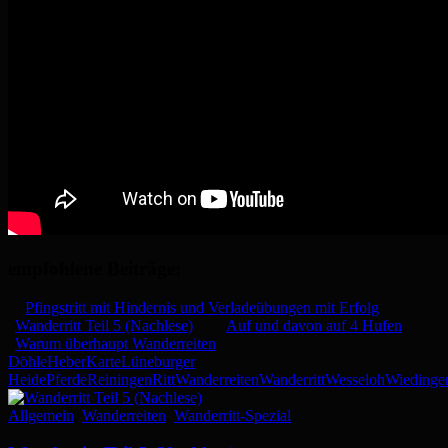
empfohlene Beiträge:
Pfingstritt mit Hindernis und Verladeübungen mit Erfolg
Wanderritt Teil 5 (Nachlese)
Auf und davon auf 4 Hufen
Warum überhaupt Wanderreiten
Döhle
Heber
Karte
Lüneburger
Heide
Pferde
Reiningen
Ritt
Wanderreiten
Wanderritt
Wesseloh
Wiedinge
Allgemein
,
Wanderreiten
,
Wanderritt-Spezial