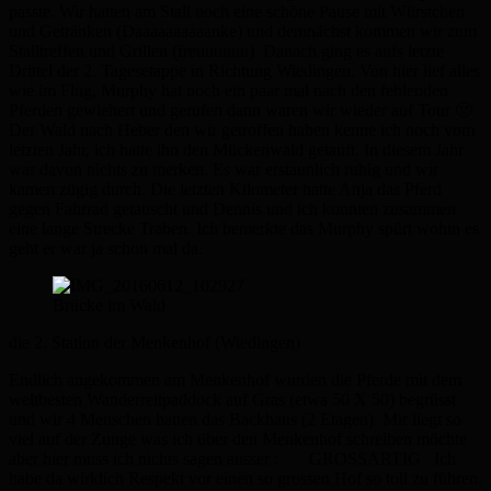
passte. Wir hatten am Stall noch eine schöne Pause mit Würstchen
und Getränken (Daaaaaaaaaanke) und demnächst kommen wir zum
Stalltreffen und Grillen (freuuuuuu). Danach ging es aufs letzte
Drittel der 2. Tagesetappe in Richtung Wiedingen. Von hier lief alles
wie im Flug, Murphy hat noch ein paar mal nach den fehlenden
Pferden gewiehert und gerufen dann waren wir wieder auf Tour 🙂
Der Wald nach Heber den wir getroffen haben kenne ich noch vom
letzten Jahr, ich hatte ihn den Mückenwald getauft. In diesem Jahr
war davon nichts zu merken. Es war erstaunlich ruhig und wir
kamen zügig durch. Die letzten Kilometer hatte Anja das Pferd
gegen Fahrrad getauscht und Dennis und ich konnten zusammen
eine lange Strecke Traben. Ich bemerkte das Murphy spürt wohin es
geht er war ja schon mal da.
Brücke im Wald
die 2. Station der Menkenhof (Wiedingen)
Endlich angekommen am Menkenhof wurden die Pferde mit dem
weltbesten Wanderreitpaddock auf Gras (etwa 50 X 50) begrüsst
und wir 4 Menschen hatten das Backhaus (2 Etagen). Mir liegt so
viel auf der Zunge was ich über den Menkenhof schreiben möchte
aber hier muss ich nichts sagen ausser : GROSSARTIG Ich
habe da wirklich Respekt vor einen so grossen Hof so toll zu führen.