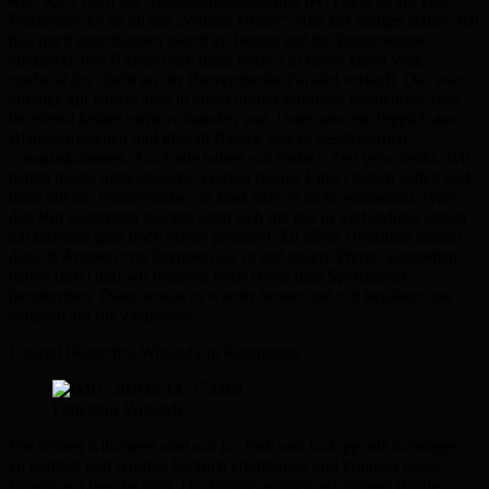
war. Kurz nach der Autobahnüberquerung (A7) ging es auf eine
Panzerstrecke zu an der „Wilden Heide“. Hier lief einiges schief. Ich
hab mich entschlossen gleich zu beginn auf die Panzerstrasse
auszuweichen (Fehler) hab dann noch 5 m davor einen Weg
entdeckt der direkt an der Panzerstrecke Parallel verläuft. Das war
anfangs gut endete aber in einen immer schmaler werdenden Weg
bis ebend keiner mehr vorhanden war. Unter uns ein Teppich aus
Blaubeerbüschen und überall Bäume war es beschwerlich
voranzukommen. Am Ende haben wir einfach Zeit verschenkt. Wir
hätten meine ursprüngliche Version (Blaue Linie) folgen sollen und
dann auf die Panzerstrasse, es lässt sich eh nicht vermeiden. (Wer
den Ritt nachreiten möchte kann sich mit mir in Verbindung setzen
ich instruier gern noch etwas genauer). Zu allem Überfluss kamen
danach Armeen von Bremsen die es auf unsere Pferde abgesehen
haben (brrr) und wir mussten noch etwas ums Sperrgebiet
herumreiten. Dann wurde es wieder besser und wir begaben uns
langsam auf die Zielgerade.
Endziel (Reiterhof Winandy in Reiningen)
Ferienhof Winandy
Die letzten Kilometer sind wir im Trab und Galopp auf Reiningen
zu geritten und wurden herzlich empfangen und konnten unser
Ferienhaus begutachten. Die Pferde wurden auf grosser Weide