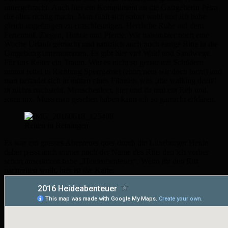
untergebracht. Auch hier ein Kompliment an die Gastgeberin Petra
die alles richtig macht. Man fühlt sich sofort wohl und ich habe
gleich angefangen zu entschleunigen. Herrliche Ruhe auf dem
Ferienhof. Ziegen, Hunde und Pferde. Wir haben hier noch eine
Woche Urlaub gemacht und natürlich auch noch einige Ritte in die
Umgebung unternommen. Es gibt hier viel Wald und Sandwege.
Für uns Reiter ein Traum. Wer es nicht so genau mit Schildern
nimmt reitet in Richtung Sperrgebiet (ehhh nein wir doch nicht) und
man befindet sich in mitten eines Filmsets was „the walking dead“
in nichts nachsteht. Menschenleer, hier und da mal ein Reh und
sonst nix. Muss man gesehen haben kann ich so garnicht erklären.
Reiten in Reiningen
Es war ein grosses Abenteuer quer durch die Lüneburger Heide
daher passt auch immer noch der Name des Ritts den ich vorher
schon auserkoren habe „Heideabenteuer“. Wenn ihr den Ritt
nachreiten wollt, hier ist die Karte: