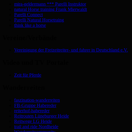
mira-geldermann *** Parelli Instruktor
natural Horse training Frank Mierwaldt
Parelli Connect
Parelli Natural Horsetraing
think like a horse
Vereine/Verbände
Vereinigung der Freizeitreiter- und fahrer in Deutschland e.V.
Video und TV Portale
Zeit für Pferde
Wanderreiten
faszination-wanderreiten
FB-Gruppe Habereder
reiterhof-habereder
Reitrouten Lüneburger Heide
Reitwege LG Heide
trail and ride Nordheide
Wanderreitcommunity