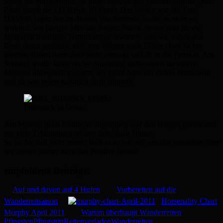
schon als Vorbereitung für unser diesjähriges Heideabenteuer (Mit
Pferd durch die LG Heide 10 Tage). Das Wetter war die Tage
DAVOR super nur an diesem Wochenende wollte es nicht so
wirklich, ein lustiger Mix aus Regen, Sturm, Sonne und für die
Jahreszeit niedrigen Temperaturen erwartete uns, wir haben das
Beste draus gemacht, sind von Winsen nach Döhle etwa 34 km
geritten, haben dann die Pferde versorgt und ab in die Pension. Am
Sonntag wollte keine rechte Stimmung aufkommen da unsere
Mitreiter abbrechen mussten, ein Pferd hatte ein dickes Hinterbein
und da war reiten natürlich nicht sinnvoll.
Frühstück in Döhle
Am Montag noch Paddocks abgeäppelt und den Hänger geholt und
um viele Erfahrungen reicher dann nach Hause.
So ist das halt nicht immer läuft es so wie wir uns das vorstellen aber
wir ziehen immer auch das Positive heraus.
empfohlene Beiträge:
Auf und davon auf 4 Hufen
Vorbereiten auf die
Wanderreitsaison
Horsenality Chart
Murphy April 2011
Warum überhaupt Wanderreiten
Pfingsten
Pfingstritt
Reiten
verladen
Wanderreiten