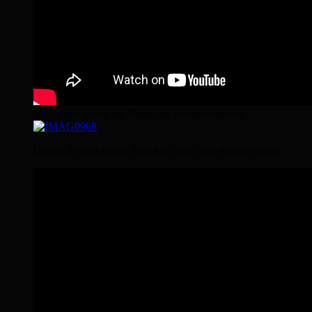
2016 Quer durch die Heide das Heideabenteuer
Horses lives in Herds, stop lies, don’t trap them in boxes