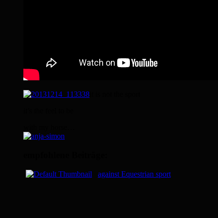
it is not the sport
it’s the feel to be
with my horse…
empfohlene Beiträge:
against Equestrian sport