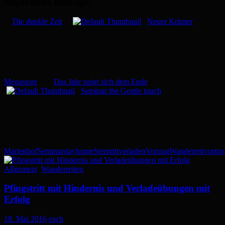
empfohlene Beiträge:
Die dunkle Zeit
Neuer Krämer
Megastore
Das Jahr neigt sich dem Ende
Seminar the Gentle touch
Marienhof
Seminar
stayhome
Sternritt
verladen
Vortrag
Wanderreitvortra
Allgemein
,
Wanderreiten
Pfingstritt mit Hindernis und Verladeübungen mit
Erfolg
18. Mai 2016
osch