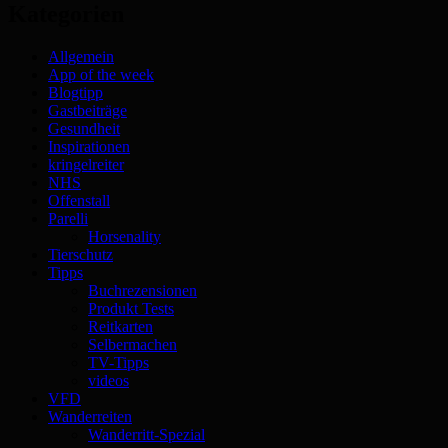
Kategorien
Allgemein
App of the week
Blogtipp
Gastbeiträge
Gesundheit
Inspirationen
kringelreiter
NHS
Offenstall
Parelli
Horsenality
Tierschutz
Tipps
Buchrezensionen
Produkt Tests
Reitkarten
Selbermachen
TV-Tipps
videos
VFD
Wanderreiten
Wanderritt-Spezial