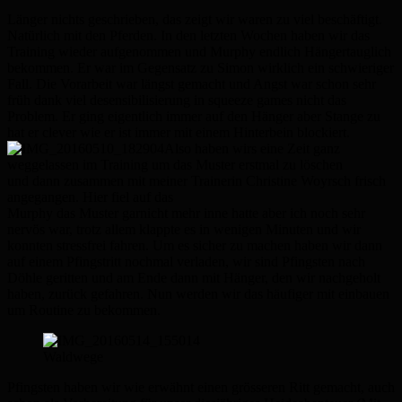
Länger nichts geschrieben, das zeigt wir waren zu viel beschäftigt.
Natürlich mit den Pferden. In den letzten Wochen haben wir das
Training wieder aufgenommen und Murphy endlich Hängertauglich
bekommen. Er war im Gegensatz zu Simon wirklich ein schwieriger
Fall. Die Vorarbeit war längst gemacht und Angst war schon sehr
früh dank viel desensibilisierung in squeeze games nicht das
Problem. Er ging eigentlich immer auf den Hänger aber Stange zu
hat er clever wie er ist immer mit einem Hinterbein blockiert.
Also haben wirs eine Zeit ganz
weggelassen im Training um das Muster erstmal zu löschen
und dann zusammen mit meiner Trainerin Christine Woyrsch frisch
angegangen. Hier fiel auf das
Murphy das Muster garnicht mehr inne hatte aber ich noch sehr
nervös war, trotz allem klappte es in wenigen Minuten und wir
konnten stressfrei fahren. Um es sicher zu machen haben wir dann
auf einem Pfingstritt nochmal verladen, wir sind Pfingsten nach
Döhle geritten und am Ende dann mit Hänger, den wir nachgeholt
haben, zurück gefahren. Nun werden wir das häufiger mit einbauen
um Routine zu bekommen.
Waldwege
Pfingsten haben wir wie erwähnt einen grösseren Ritt gemacht, auch