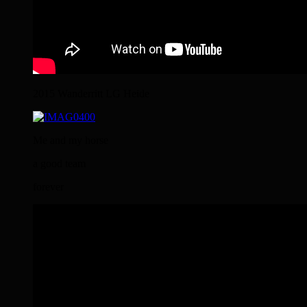
2015 Wanderritt LG Heide
Me and my horse
a good team
forever