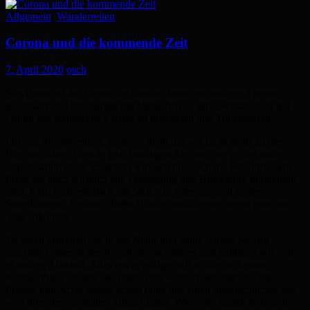
Allgemein
,
Wanderreiten
Corona und die kommende Zeit
7. April 2020
osch
StayHome ist das Gebot der Stunde, kaum ein anderes Thema
polarisiert und beschäftigt die Menschen so sehr. Verständlich auf
Grund der weltweiten Zahlen an infizierten und Todesopfern.
Für uns Pferdebesitzer, heisst es nicht das wir nicht mehr zu den
Pferden sollen. Gerade jetzt benötigen Sie uns, nur gehört etwas
Organisation dazu. Es gehen wirklich nur noch die Personen zum
Pferd die auch wirklich zur Versorgung und Bewegung notwendig
sind. Kein Kaffeeklatsch am Stall, nur einer zur Zeit in der
Sattelkammer, Distanz, direkt Hände desinfizieren wenn man am
Stall ankommt.
Zu zweit ausreiten? Ja in die Natur und keine wilden Sachen
machen. Immer in der Komfortzone bleiben und natürlich wie soll
es anders Abstand. Alles etwas ruhiger wir wollen in keinem
Krankenhaus landen, die Plätze dort werden benötigt und die
Pfleger und Ärzte leisten schon ohne uns einen umenschlichen Job
weit über den normalen Alltag hinaus. Wie wärs anstatt Reiten die