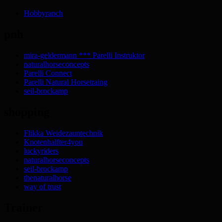
Hobbyranch
pnh
mira-geldermann *** Parelli Instruktor
naturalhorseconcepts
Parelli Connect
Parelli Natural Horsetraing
seil-brockamp
shopping
Flikka Weidezauntechnik
Knotenhalfter4you
luckyriders
naturalhorseconcepts
seil-brockamp
thenaturalhorse
way of trust
Trainer