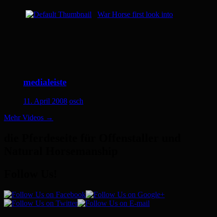
War Horse first look into
medialeiste
11. April 2008
osch
Mehr Videos
→
die Pferdeseite für Offenstaller und
Natural Horsemanship
Follow Us!