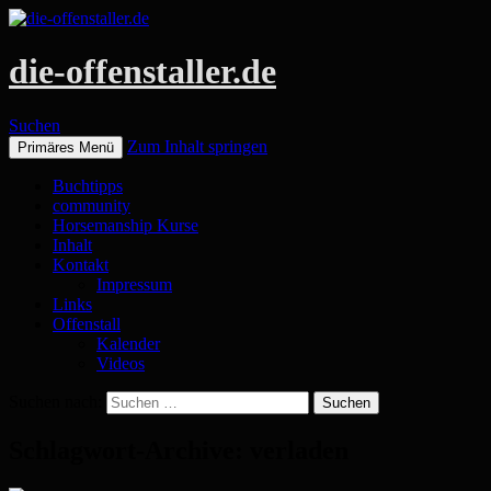
die-offenstaller.de
Suchen
Zum Inhalt springen
Primäres Menü
Buchtipps
community
Horsemanship Kurse
Inhalt
Kontakt
Impressum
Links
Offenstall
Kalender
Videos
Suchen nach:
Schlagwort-Archive: verladen