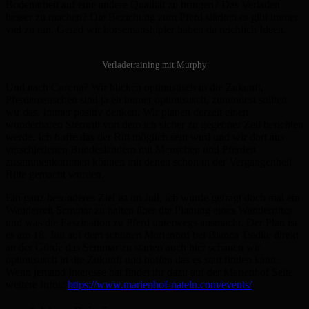
Bodenarbeit auf eine andere Qualität zu bringen? Das Verladen
besser zu machen? Die Beziehung zum Pferd stärken es gibt immer
viel zu tun. Gerad wir horsemanshipler haben da reichlich Ideen.
Verladetraining mit Murphy
Und nach Corona? Wir blicken optimistisch in die Zukunft,
Pferdemenschen sind ja eh immer optimistisch, zumindest sollten
wir das. Immer positiv denken. Wir planen derzeit einen
wunderbaren Sternritt von dem ich sicher zu gegebner Zeit berichten
werde. Ich hoffe das der Ritt möglich sein wird und wir dort aus
verschiedenen Bundesländern mit Menschen und Pferden
zusammenkommen können mit denen schon in der Vergangenheit
Ritte gemacht wurden.
Ein ganz besonderes Ziel ist im Juli, ich wurde gefragt doch mal ein
Wanderreit Seminar zu halten über die Planung eines Wanderrittes
und was die Faszination zu Pferd unterwegs ausmacht. Der Plan ist
es am 18. Juli auf dem schönen Marienhof bei Bianca Tiedke direkt
an der Görde das Seminar zu starten auch hier schauen wir
optimistisch in die Zukunft und hoffen das es statt finden kann.
Wenn jemand Interesse hat findet ihr dazu auf der Marienhof Seite
weitere Infos:
https://www.marienhof-nateln.com/events/