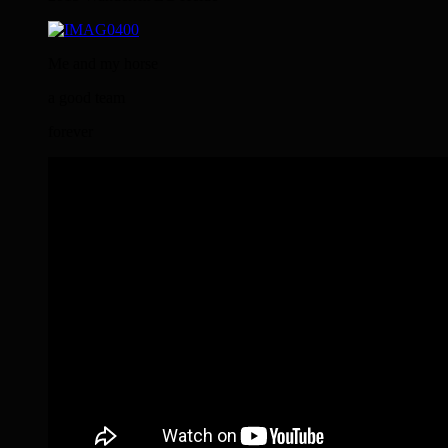
Me and my horse
a good team
forever