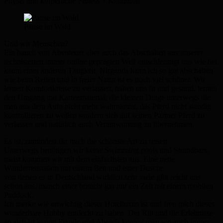
Physis und körperliche Fitness + Kondition.
Pause im Wald
Und wir Menschen?
Ein hauch von Abenteuer aber auch das Abschalten aus unserer
technisierten immer online geprägten Welt entschleunigt uns wie bei
kaum einer anderen Tätigkeit. Nirgends kann ich so gut abschalten
wie beim Reiten und in freier Natur ist es noch viel schöner. Wir
lernen Komfortkreise zu verlassen, halten uns fit und gesund, lernen
den Umgang mit Kartenmaterial, die kleinen Dinge unterwegs die
man aus dem Auto nicht mehr wahrnimmt, das Pferd nicht ständig
kontrollieren zu wollen sondern sich auf seinen Partner Pferd zu
verlassen und natürlich auch Verantwortung zu übernehmen.
Es ist, zumindest für mich die schönste Art zu reisen.
Unterwegs benötigen wir keine Swimming pools und Strandbars,
meist kommen wir mit dem einfachsten aus. Eine nette
Wanderreitstation mit einem Bett und einer Dusche
von denen es in Deutschland wirklich sehr viele gibt reicht uns
schon aus, manch einer braucht gar nur ein Zelt mit einem mobilen
Paddock.
Ich merke wie unwichtig dieser Hotelluxus ist und freu mich dieses
wunderbare Hobby entdeckt zu haben. Der Ritt und die Erlebnisse
an sich ist genug Freude und Abends kommt man wo auch immer