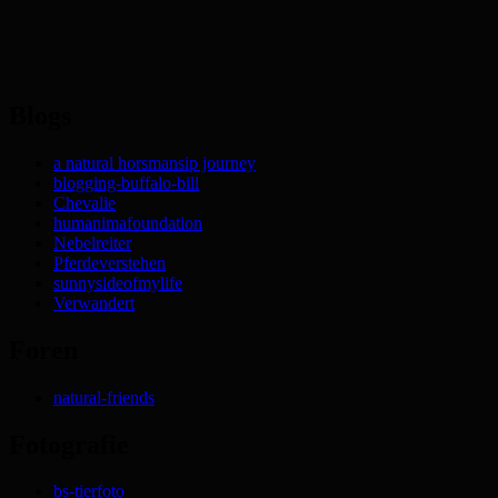
Blogs
a natural horsmansip journey
blogging-buffalo-bill
Chevalie
humanimafoundation
Nebelreiter
Pferdeverstehen
sunnysideofmylife
Verwandert
Foren
natural-friends
Fotografie
bs-tierfoto