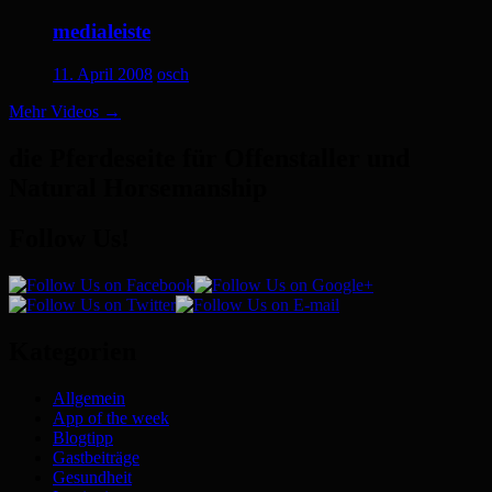
medialeiste
11. April 2008
osch
Mehr Videos
→
die Pferdeseite für Offenstaller und
Natural Horsemanship
Follow Us!
Kategorien
Allgemein
App of the week
Blogtipp
Gastbeiträge
Gesundheit