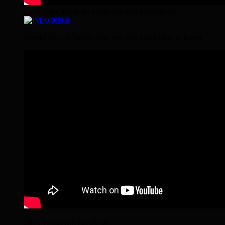
2016 Quer durch die Heide das Heideabenteuer
Horses lives in Herds, stop lies, don’t trap them in boxes
2015 Wanderritt LG Heide