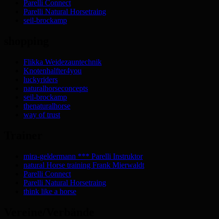
Parelli Connect
Parelli Natural Horsetraing
seil-brockamp
shopping
Flikka Weidezauntechnik
Knotenhalfter4you
luckyriders
naturalhorseconcepts
seil-brockamp
thenaturalhorse
way of trust
Trainer
mira-geldermann *** Parelli Instruktor
natural Horse training Frank Mierwaldt
Parelli Connect
Parelli Natural Horsetraing
think like a horse
Vereine/Verbände