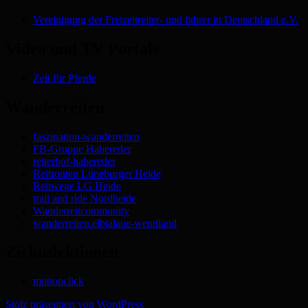
Vereinigung der Freizeitreiter- und fahrer in Deutschland e.V.
Video und TV Portale
Zeit für Pferde
Wanderreiten
faszination-wanderreiten
FB-Gruppe Habereder
reiterhof-habereder
Reitrouten Lüneburger Heide
Reitwege LG Heide
trail and ride Nordheide
Wanderreitcommunity
wanderreiten.elbtalaue-wendland
Zirkuslektionen
motionclick
Stolz präsentiert von WordPress