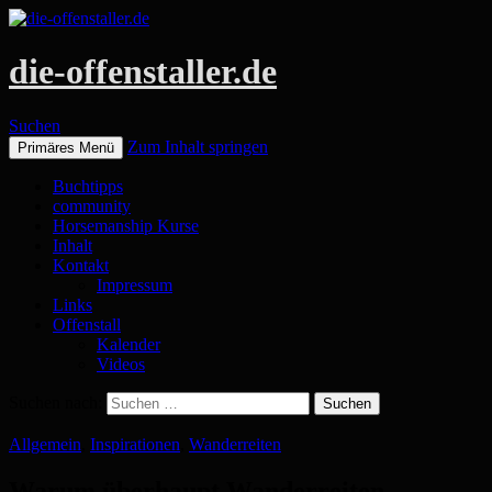
die-offenstaller.de
Suchen
Zum Inhalt springen
Primäres Menü
Buchtipps
community
Horsemanship Kurse
Inhalt
Kontakt
Impressum
Links
Offenstall
Kalender
Videos
Suchen nach:
Allgemein
,
Inspirationen
,
Wanderreiten
Warum überhaupt Wanderreiten