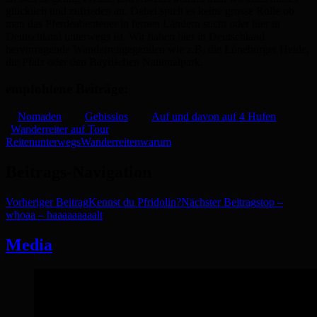
glücklich und zufrieden an. Dabei spielt es keine grosse Rolle ob
man das Pferdeabenteuer in fernen Ländern sucht oder hier in
Deutschland unterwegs ist. Wir haben hier in Deutschland
hervorragende Wanderreitgegenden wie z.B. die Lüneburger Heide,
die Pfalz oder den Bayrischen Nationalpark.
empfohlene Beiträge:
Nomaden
Gebisslos
Auf und davon auf 4 Hufen
Wanderreiter auf Tour
Reiten
unterwegs
Wanderreiten
warum
Beitrags-Navigation
Vorheriger Beitrag
Kennst du Pfridolin?
Nächster Beitrag
stop –
whoaa – haaaaaaaaalt
Media