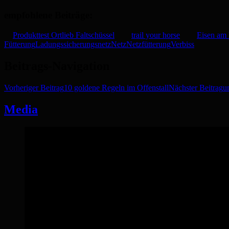
empfohlene Beiträge:
Produkttest Ortlieb Faltschüssel
trail your horse
Eisen am 
Fütterung
Ladungssicherungsnetz
Netz
Netzfütterung
Verbiss
Beitrags-Navigation
Vorheriger Beitrag
10 goldene Regeln im Offenstall
Nächster Beitrag
u
Media