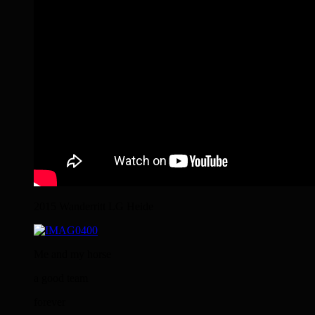
2015 Wanderritt LG Heide
Me and my horse
a good team
forever