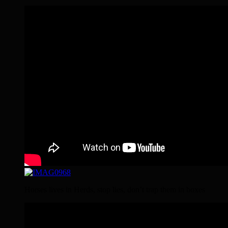
Horses lives in Herds, stop lies, don’t trap them in boxes