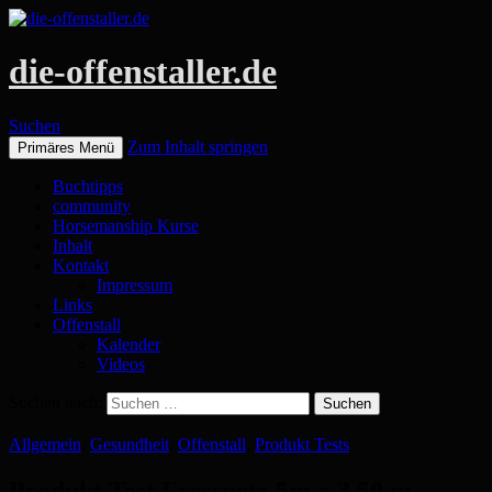
die-offenstaller.de
Suchen
Zum Inhalt springen
Primäres Menü
Buchtipps
community
Horsemanship Kurse
Inhalt
Kontakt
Impressum
Links
Offenstall
Kalender
Videos
Suchen nach:
Allgemein
,
Gesundheit
,
Offenstall
,
Produkt Tests
Produkt Test Fressnetz 5m x 3,50 m