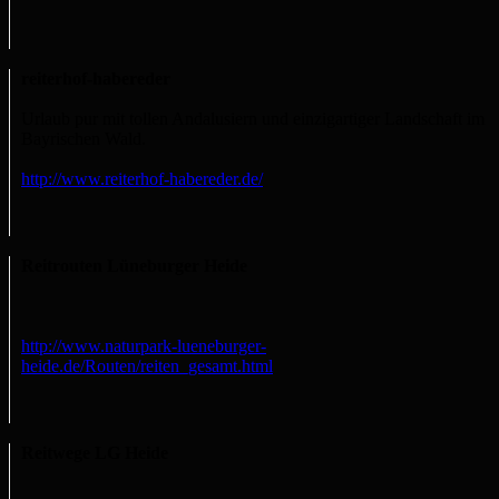
reiterhof-habereder
Urlaub pur mit tollen Andalusiern und einzigartiger Landschaft im
Bayrischen Wald.
http://www.reiterhof-habereder.de/
Reitrouten Lüneburger Heide
http://www.naturpark-lueneburger-
heide.de/Routen/reiten_gesamt.html
Reitwege LG Heide