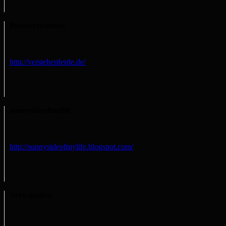
Pferdeverstehen
http://verstehepferde.de/
sunnysideofmylife
http://sunnysideofmylife.blogspot.com/
Verwandert