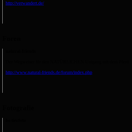
http://verwandert.de/
Foren
natural-friends
Der Wegweiser für den NATÜRLICHEN Umgang mit dem Pferd
http://www.natural-friends.de/forum/index.php
Fotografie
bs-tierfoto