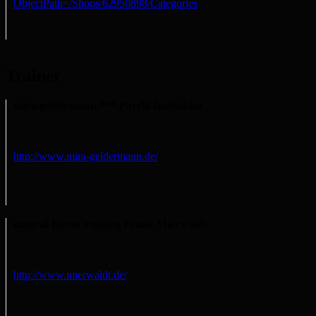
ObjectPath=/Shops/62950898/Categories
Trainer
mira-geldermann *** Parelli Instruktor
http://www.mira-geldermann.de/
natural Horse training Frank Mierwaldt
http://www.mierwaldt.de/