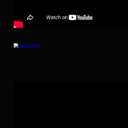
2015 Wanderritt LG Heide
Me and my horse
a good team
forever