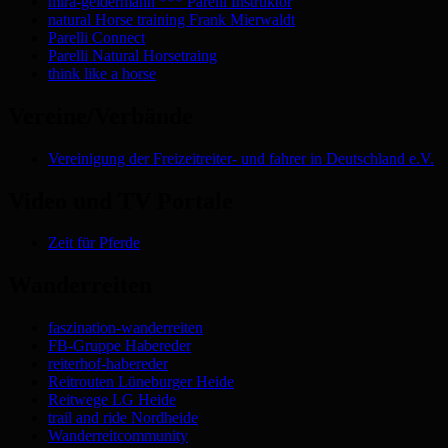
mira-geldermann *** Parelli Instruktor
natural Horse training Frank Mierwaldt
Parelli Connect
Parelli Natural Horsetraing
think like a horse
Vereine/Verbände
Vereinigung der Freizeitreiter- und fahrer in Deutschland e.V.
Video und TV Portale
Zeit für Pferde
Wanderreiten
faszination-wanderreiten
FB-Gruppe Habereder
reiterhof-habereder
Reitrouten Lüneburger Heide
Reitwege LG Heide
trail and ride Nordheide
Wanderreitcommunity