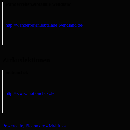
wanderreiten.elbtalaue-wendland
http://wanderreiten.elbtalaue-wendland.de/
Zirkuslektionen
motionclick
http://www.motionclick.de
Powered by Picdonkey - MyLinks