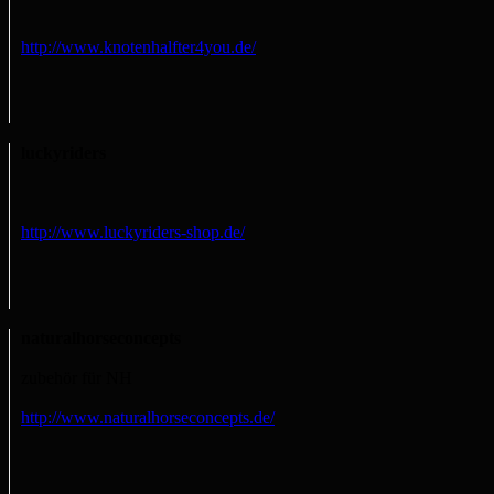
http://www.knotenhalfter4you.de/
luckyriders
http://www.luckyriders-shop.de/
naturalhorseconcepts
zubehör für NH
http://www.naturalhorseconcepts.de/