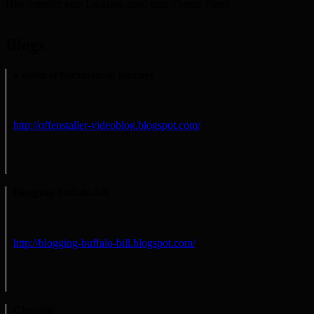
Hier entsteht eine Linkliste rund ums Thema Pferd.
Blogs
a natural horsmansip journey
http://offenstaller-videoblog.blogspot.com/
blogging-buffalo-bill
http://blogging-buffalo-bill.blogspot.com/
Chevalie