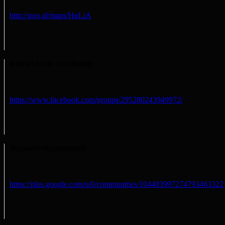
http://goo.gl/maps/HuLiA
trail and ride Nordheide
https://www.facebook.com/groups/295280243949972/
Wanderreitcommunity
https://plus.google.com/u/0/communities/104483997274793463322