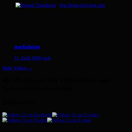
War Horse first look into
medialeiste
11. April 2008
osch
Mehr Videos
→
die Pferdeseite für Offenstaller und
Natural Horsemanship
Follow Us!