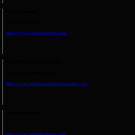
Parelli Connect
Parelli savvy club
https://www.parelliconnect.com/
Parelli Natural Horsetraing
offizielle Pat Parelli Seite
http://www.parellinaturalhorsetraining.com/
think like a horse
http://www.thinklikeahorse.org/