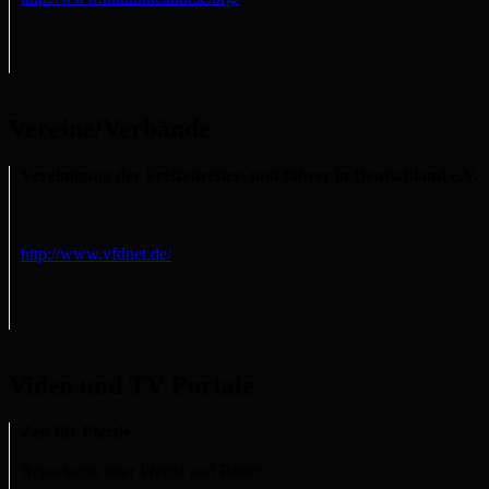
Vereine/Verbände
Vereinigung der Freizeitreiter- und fahrer in Deutschland e.V.
http://www.vfdnet.de/
Video und TV Portale
Zeit für Pferde
Reportagen über Pferde und Reiter