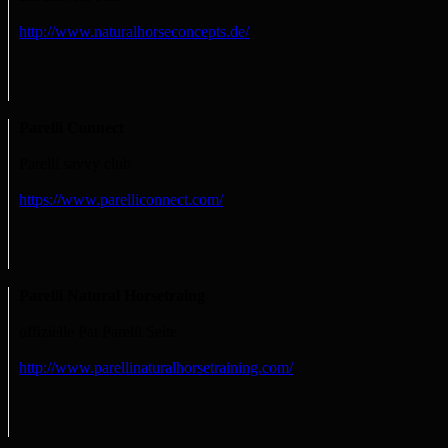
http://www.naturalhorseconcepts.de/
Parelli Connect
Parelli savvy club
https://www.parelliconnect.com/
Parelli Natural Horsetraing
offizielle Pat Parelli Seite
http://www.parellinaturalhorsetraining.com/