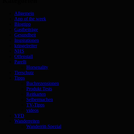
Kategorien
Allgemein
App of the week
Blogtipp
Gastbeiträge
Gesundheit
Inspirationen
kringelreiter
NHS
Offenstall
Parelli
Horsenality
Tierschutz
Tipps
Buchrezensionen
Produkt Tests
Reitkarten
Selbermachen
TV-Tipps
videos
VFD
Wanderreiten
Wanderritt-Spezial