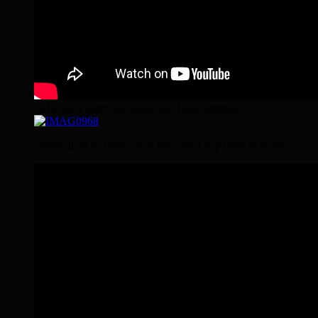
2016 Quer durch die Heide das Heideabenteuer
Horses lives in Herds, stop lies, don’t trap them in boxes