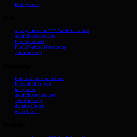
Hobbyranch
pnh
mira-geldermann *** Parelli Instruktor
naturalhorseconcepts
Parelli Connect
Parelli Natural Horsetraing
seil-brockamp
shopping
Flikka Weidezauntechnik
Knotenhalfter4you
luckyriders
naturalhorseconcepts
seil-brockamp
thenaturalhorse
way of trust
Trainer