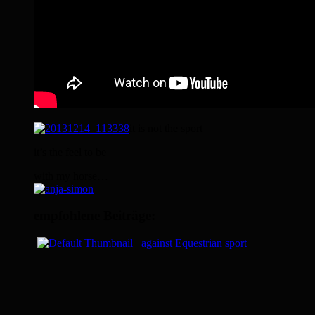
it is not the sport
it’s the feel to be
with my horse…
empfohlene Beiträge:
against Equestrian sport