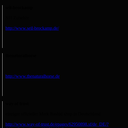
seil-brockamp
NH Zubehör
http://www.seil-brockamp.de/
thenaturalhorse
http://www.thenaturalhorse.de
way of trust
einziger offizieller Mark Rashid shop in Deutschland
http://www.way-of-trust.de/epages/62950898.sf/de_DE/?