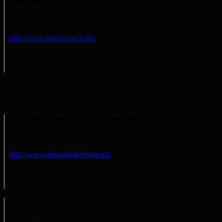
Hobbyranch
Sehr schönes Pferdeportal
http://www.hobbyranch.de/
pnh
mira-geldermann *** Parelli Instruktor
http://www.mira-geldermann.de/
naturalhorseconcepts
zubehör für NH