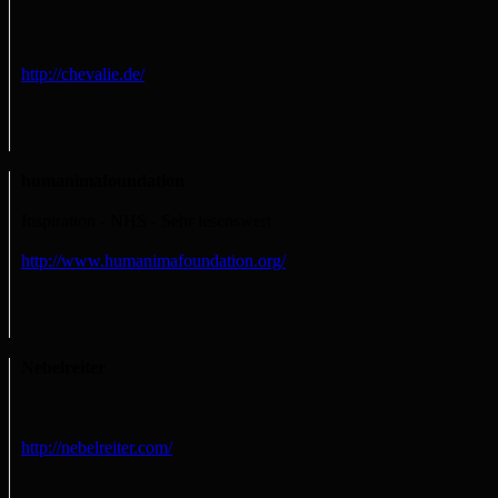
http://chevalie.de/
humanimafoundation
Inspiration - NHS - Sehr lesenswert
http://www.humanimafoundation.org/
Nebelreiter
http://nebelreiter.com/