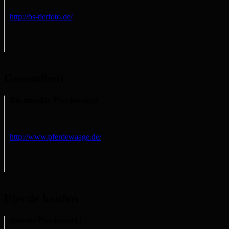
http://bs-tierfoto.de/
Gesundheit
Die mobilde Pferdewaage
http://www.pferdewaage.de/
Pferde kaufen
ehorses Pferdemarkt