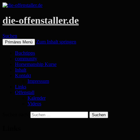
die-offenstaller.de
Suchen
Zum Inhalt springen
Primäres Menü
Buchtipps
community
Horsemanship Kurse
Inhalt
Kontakt
Impressum
Links
Offenstall
Kalender
Videos
Suchen nach:
Links