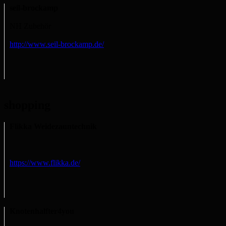
seil-brockamp
NH Zubehör
http://www.seil-brockamp.de/
shopping
Flikka Weidezauntechnik
https://www.flikka.de/
Knotenhalfter4you