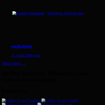
War Horse first look into
medialeiste
11. April 2008
osch
Mehr Videos
→
die Pferdeseite für Offenstaller und
Natural Horsemanship
Follow Us!