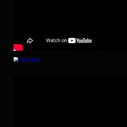
2016 Quer durch die Heide das Heideabenteuer
Horses lives in Herds, stop lies, don’t trap them in boxes