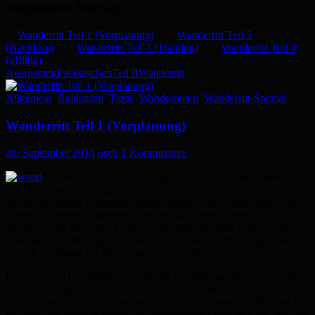
empfohlene Beiträge:
Wanderritt Teil 1 (Vorplanung)
Wanderritt Teil 5
(Nachlese)
Wanderritt Teil 3 (Training)
Wanderritt Teil 4
(offline)
Ausrüstung
Packtaschen
Teil II
Wanderritt
Allgemein
,
Reitkarten
,
Tipps
,
Wanderreiten
,
Wanderritt-Spezial
Wanderritt Teil 1 (Vorplanung)
30. September 2014
osch
2 Kommentare
Wir reiten vornehmlich Tages- und Stundenritte. Diese
benötigen meist keine grosse Vorbereitung und viele Fragen die sich
erst bei grösseren Vorhaben ergeben treten einfach nicht auf. Nun
Planen wir einen Wanderritt (Ritt der mind. eine Übernachtung
erfordert) und die ersten Fragen treten auf. Wie geht man das an?
Planung – Ausrüstung – Training etc… Unsere Erfahrungen bis es
so weit ist blogge ich hier in mehreren Teilen.
Der erste Teil beschäftigt sich mit der Vorplanung. Zunächst sollte
man überhaupt wissen wo möchte ich hin, vielleicht hat man schon
ein schönes Ziel oder zumindest eine Idee. In unserem Fall stand fest
wir möchten keine Hängerfahrt sondern direkt vom Hof los. Für den