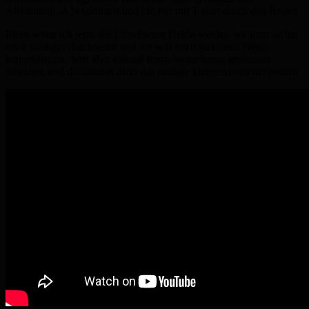
Abkühlung zu bekommen und bin nur mit T shirt durch den Regen.
Eines weiss ich jetzt, die Lüneburger Heide werden wir ganz sicher
noch häufiger durchreiten und ich will noch viel mehr Wege
kennenlernen. Jetzt aber erstmal home sweet home geniessen
ausruhen und demnächst dann das nächste kleine Abenteuer planen.