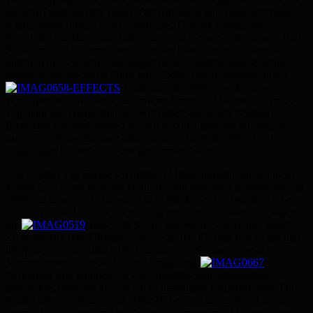
ihn den Toppenstedter Wald). Der Ritt durch den Wald war super
schön, später ritten wir am Niendorfer Tierpark vorbei, am
Egestorfer Funkturm und hatten dann nach etwa 25 km unsere letzte
Pause am Hof Sudermühlen, ein tolles Landhotel mit einem See
mitten in der schönen Lüneburger Heide. Danach hiess es kräfte
sammeln und das letzte Stück nach Döhle durch sehhhhhr tiefen
Heidesand. In Döhle angekommen
versorgten wir die Pferde bei unserer Freundin Marlene die am 2.
Tag dann auch mitgeritten ist. Wir selber sind in der Pension
Riekmann untergekommen wo wir herzlich begrüsst wurden ein
sauberes schönes Zimmer hatten und am nächsten Morgen ein
ausgiebiges Frühstück zu uns genommen haben.
Am zweiten Tag merkte ich deutlich Muskelgruppen die ich nicht
kannte 🙂 wir machten uns zu fünft fertig und ritten gemeinsam von
Döhle zu unserem 2. Tagesziel dem Menkenhof in Wiedingen bei
Soltau. Was soll ich über den 2. Tag erzählen? Ich kann nur sagen
die
Heide war schön, das Wetter war schön, unser
Zwischenziel Hof Tütsberg war schön, das Eis dort war lecker und
überhaupt es war einfach der Hammer. Dank unseren beiden
Mitreiterinnen die in Soltau und Umgebung
ortskundig sind konnten wir eine unangenehme Mülldeponie
geschickter umreiten als wie ich es ursprünglich geplant hatte. Die
beiden haben sich dann auf Höhe Heber von uns getrennt um zu
ihrem Stall zu reiten und wir haben zusammen mit Marlene dann zu