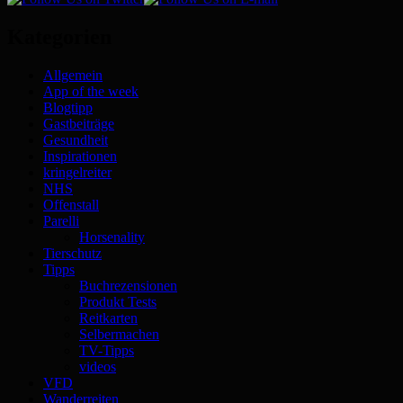
Kategorien
Allgemein
App of the week
Blogtipp
Gastbeiträge
Gesundheit
Inspirationen
kringelreiter
NHS
Offenstall
Parelli
Horsenality
Tierschutz
Tipps
Buchrezensionen
Produkt Tests
Reitkarten
Selbermachen
TV-Tipps
videos
VFD
Wanderreiten