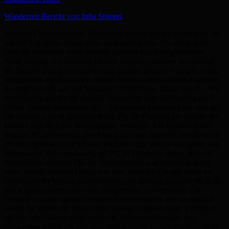
Wanderreit Bericht von Julia Spiegel
Aus den Erfahrungen der Tagepsritte wusste ich wir können ca. 30
km am Tag reiten, etwas mehr wird auch gehen. Da wir ja nicht
über die Autobahn reiten werden sondern durch möglichst viel
Natur entlang von maximal kleinen Dörfern musssten wir erstmal
die Strecke zum Zwischenziel und Endziel planen. Hier gibt es die
Möglichkeit auf klassisches Papier Kartenmaterial zurückzugreifen
(es empfielt sich ann ein Masstab 1:25000) oder digital am PC. Wir
entschieden uns für die digitale Variante da man gleichzeitig nach
Orten, Sehenwürdigkeiten etc… im Internet forschen kann und ggf.
die Strecke schnell anpassen kann. Für die Planung der Strecke hat
komoot sich als toller Routenplaner erwiesen. Mit Komoot kann
man am PC planen und gleichzeitig hat man dann die Strecke auch
am Smartphone in der komoot eigenen App, welche uns später mal
führen wird. Jede anpassung am PC ist Sekunden später auch am
Smartphone sichtbar. Für die Detailplanung war es nachdem ein
erster Streckenentwurf fertig war sehr Hilfreich Google Maps zu
öffnen und im Modus Satellitenbilder die Strecke gezoomt stück für
Stück nachzufahren um evntl. Hindernisse zu entdecken. Ein
Beispiel war eine grosse Freiland Schweinezucht, die ich nur auf
einem der Bilder die Maps unten anzeigt entdeckt hatte. Ein Blick
auf das betr. Gebiet zeigte dann die Zaunumrandungen. An
Schweinen wollte ich nun ganz und garnicht vorbei reiten da mein