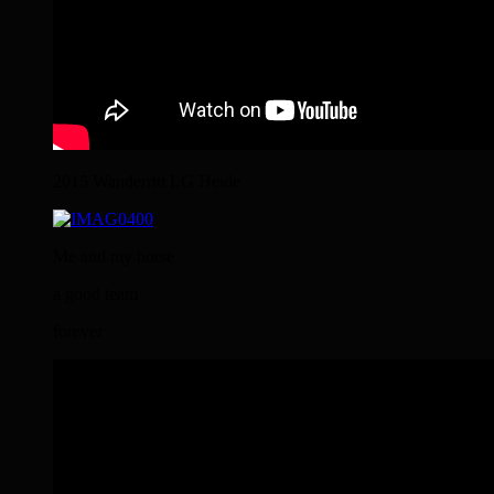
2015 Wanderritt LG Heide
Me and my horse
a good team
forever