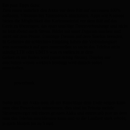
Ein paar Tipps dazu:
Zum einen natürlich den Akku vor dem Ritt auf maximum 100%
aufladen. Vibration bei Tastendruck abschalten, Apps wie Komoot
bieten die Möglichkeit das Kartenmaterial vor dem Ritt auf das
Gerät zu übertragen, das spart unnötige Datenverbindunge und nicht
zu letzt ebend auch Strom. Bilder mit einer Digicam machen und
nicht mit dem Phone. Unnötige Dienste auf dem Telefon beenden.
In Gebieten die schlechten Empfang haben die Verbindungsart
von automatisch auf gprs runterstellen so sucht das Telefon nicht
ständig LTE oder UMTS was es vielleicht in dem
Gebiet eh nie finden wird (spart richtig Strom). Display nur
anschalten wenns wirklich benötigt wird danach sofort
ausschalten.
powerbank
Sollte sich der Akku trotz all der Ratschläge dem Ende neigen kann
man eine Powerbank mitnehmen, dies sind im Prinzip mobile
Stromversorger mit einem grossen Akku und einem usb port an dem
man das Telefon anschliessen kann und so die Laufzeit stark erhöht,
je nach Modell bis zu 5 mal.