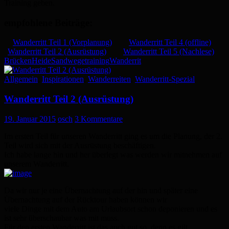
Training geben.
empfohlene Beiträge:
Wanderritt Teil 1 (Vorplanung)
Wanderritt Teil 4 (offline)
Wanderritt Teil 2 (Ausrüstung)
Wanderritt Teil 5 (Nachlese)
Brücken
Heide
Sandwege
training
Wanderrit
Allgemein
,
Inspirationen
,
Wanderreiten
,
Wanderritt-Spezial
Wanderritt Teil 2 (Ausrüstung)
19. Januar 2015
osch
3 Kommentare
Im ersten Teil für unseren Wanderritt ging es um die Planung, der 2.
Teil wird sich mit der Ausrüstung beschäftigen.
Ich habe lange hin und her überlegt was werden wir mitnehmen auf
unserem Wanderritt.
Da wir nur je eine Übernachtung auf der hin und später eine
Übernachtung auf der Rücktour haben können wir
viele Dinge mit dem Auto am Urlaubsort schon deponieren und es
ist sehr überschaubar was mit muss.
Für den ersten Wanderritt ist das auch gut so, denn es gilt