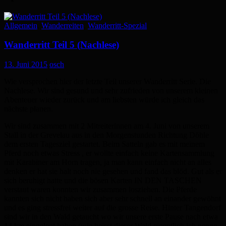
Allgemein
,
Wanderreiten
,
Wanderritt-Spezial
Wanderritt Teil 5 (Nachlese)
13. Juni 2015
osch
Wie versprochen hier der letzte Teil unserer Wanderritt Serie. Die
Nachlese. Wir sind gesund und sehr zufrieden von unserem kleinen
Abenteuer wieder zurück und am liebsten würde ich gleich das
nächste planen.
Wir sind zusammen mit 2 Mitreiterinnen am 4. Juni von unserem
Stall in der Grevelau aus in den Morgenstunden Richtung Döhle
dem ersten Tagesziel gestartet. Beim Satteln gab es mit meinem
Pferd noch etwas Stress , er wollte einfach keine Kartensammlung
mit Karabiner am Horn tragen, ja man kann einfach nicht an alles
denken er hat sie halt noch nie gesehen und fand das blöd. Gut als er
sich beruhigt hatte und die bösen Karten IN DEN TASCHEN
verstaut waren konnten wir zusammen losziehen. Die Pferde
kannten sich nicht haben sich aber sehr schnell an einander gewöhnt
und es ging stressfrei weiter auf die grosse Reise. Hinter Tangendorf
sind wir in den Wald getaucht wo wir unsere erste Pause nach etwa
14 km eingelegt haben (wie heisst dieser Wald eigentlich ich nenne