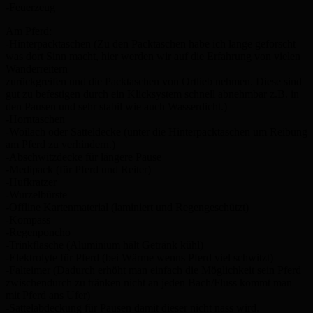
-Feuerzeug
Am Pferd:
-Hinterpacktaschen (Zu den Packtaschen habe ich lange geforscht
was dort Sinn macht, hier werden wir auf die Erfahrung von vielen
Wanderreitern
zurückgreifen und die Packtaschen von Ortlieb nehmen. Diese sind
gut zu befestigen durch ein Klicksystem schnell abnehmbar z.B. in
den Pausen und sehr stabil wie auch Wasserdicht.)
-Horntaschen
-Woilach oder Satteldecke (unter die Hinterpacktaschen um Reibung
am Pferd zu verhindern.)
-Abschwitzdecke für längere Pause
-Medipack (für Pferd und Reiter)
-Hufkratzer
-Wurzelbürste
-Offline Kartenmaterial (laminiert und Regengeschützt)
-Kompass
-Regenponcho
-Trinkflasche (Aluminium hält Getränk kühl)
-Elektrolyte für Pferd (bei Wärme wenns Pferd viel schwitzt)
-Falteimer (Dadurch erhöht man einfach die Möglichkeit sein Pferd
zwischendurch zu tränken nicht an jeden Bach/Fluss kommt man
mit Pferd ans Ufer)
-Sattelabdeckung für Pausen damit dieser nicht nass wird.