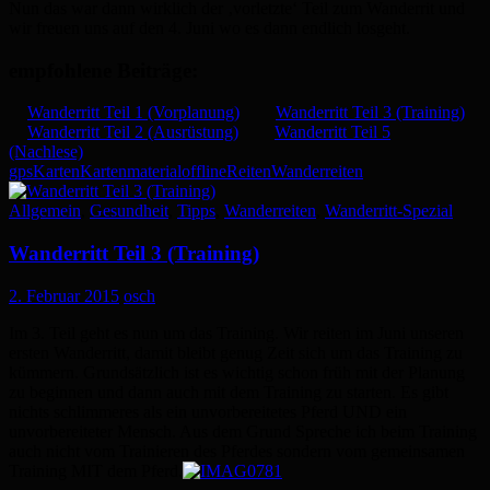
Nun das war dann wirklich der ‚vorletzte‘ Teil zum Wanderrit und
wir freuen uns auf den 4. Juni wo es dann endlich losgeht.
empfohlene Beiträge:
Wanderritt Teil 1 (Vorplanung)
Wanderritt Teil 3 (Training)
Wanderritt Teil 2 (Ausrüstung)
Wanderritt Teil 5
(Nachlese)
gps
Karten
Kartenmaterial
offline
Reiten
Wanderreiten
Allgemein
,
Gesundheit
,
Tipps
,
Wanderreiten
,
Wanderritt-Spezial
Wanderritt Teil 3 (Training)
2. Februar 2015
osch
Im 3. Teil geht es nun um das Training. Wir reiten im Juni unseren
ersten Wanderritt, damit bleibt genug Zeit sich um das Training zu
kümmern. Grundsätzlich ist es wichtig schon früh mit der Planung
zu beginnen und dann auch mit dem Training zu starten. Es gibt
nichts schlimmeres als ein unvorbereitetes Pferd UND ein
unvorbereiteter Mensch. Aus dem Grund Spreche ich beim Training
auch nicht vom Trainieren des Pferdes sondern vom gemeinsamen
Training MIT dem Pferd.