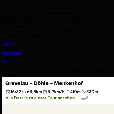
Pferd und ich nicht die besten Erlebnisse damit gemacht haben. Also
haben wir die Route drum herum geplant. Aber auch
Sehenswürdigkeiten entdeckt man gut auf Google maps und kann
dann entsprechend in komoot anpassen um am Ende die schönst
mögliche Strecke reiten zu können. Am Ende dann habe ich mir
sämtliche reitrouten auf GPSies angeschaut um diese mit unserer
Strecke abzugleichen um die Wahrscheinlichkeit das es sich um
erlaubte Reitwege handelt. Hier die Mapping links:
komoot
google maps
GPSies
Und hier das Ergebnis in Komoot, unsere Strecke die wir reiten
werden: