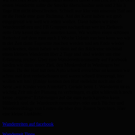
ersten Wanderritt sollte die Strecke überschaubar sein und 2 bis 3
Tage Ritt nicht überschreiten. Schnell war klar von unserem Hof aus
ist die Heide eine gute Richtung. Auf der Karte haben wir grob
eingegrenzt wie weit wir reiten wollen. Dann haben wir über
Wanderreitforen und FB Gruppen nachgefragt wer im Zielkreis
nette Orte kennt die man anreiten kann. Wir wollten einen schönen
Reiterhof auf dem man auch 1 Woche Urlaub machen kann wo wir
in der Zeit dann Tagesritte machen werden und am Ende wieder
zurückreiten, damit haben wir dann auf der Rückreise nochmal
einen kleinen Wanderritt über 2 Tage und sind wieder um eine
Erfahrung reicher. Über eine Wanderreitcommunity auf Facebook
fanden wir dann unser Ziel, den Menkenhof in Wiedingen bei
Soltau. Da der Hof mit dem Auto schnell erreichbar ist konnten wir
schon mal dort vorbeischauen und waren schnell überzeugt, hier
wollen wir hin! (Einige kennen den Hof vielleicht noch aus der
Serie „wir Kinder vom Alstertal“). Gerade beim 1. Wanderritt ist es
wichtig Zeit mit der Planung zu verbringen, es gibt schliesslich noch
keine „eigenen“ Erfahrungen auf die man zurückgreifen kann.
Hilfreich sind die Wanderreitcommunitys oder auch Bücher und
Wanderreitblogs von Leuten die über ihre Touren berichten. Hier
eine kleine Linkliste:
Wanderreiten auf facebook
Wanderreit Tipps