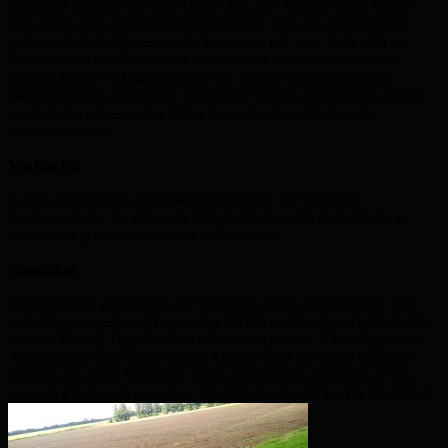
das Pferd benötigt für neue Dinge Zeit, der Mensch muss lernen
dem Pferd auch zu vertrauen und ihm die Zeit die es braucht zu
geben, ich stelle immer wieder fest wenn ich ’nur‘ helfe statt zu
befehlen und das Pferd auch mal machen lass bekommt es die
meisten Dinge viel nachhaltiger hin. Gerade im unwegsamen
Gelände stellen sich unsere Vierbeiner schnell als Experten heraus,
sie sind viel näher an der Natur dran als wir und haben die
schärferen Sinne.
Wo bin ich
Karten lesen lernen, Kompass Navigation, GPS gestütze
Routensysteme. Es gibt viele Möglichkeiten sich im Gelände zu
orientieren je mehr man kennt um so besser.
Kondition
Grundsätzlich gilt für uns wir verlangen nichts unmögliches. Die
erste Etappe werden 2 Tage mit je 30 km geritten danach Sternritte
und am Ende 2 Tage Rückritt mit wieder jeweils 30km/Tag. Mein
Anspruch an mich selber ist das MUSS nicht nur Pferd schaffen
sondern ich auch! Wenn ich 30 km gehen kann, kann ich es von
meinem Pferd auch erwarten. Tatsächlich sind 30 km für Pferde bei