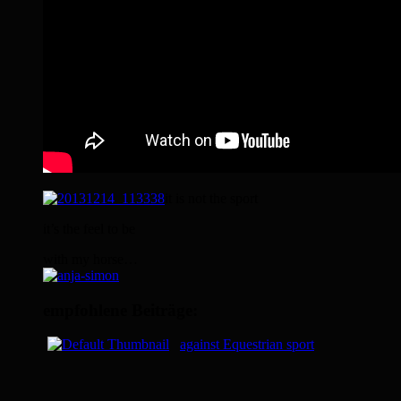
it is not the sport
it’s the feel to be
with my horse…
empfohlene Beiträge:
against Equestrian sport