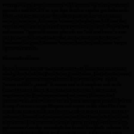
Wichtig war mir herauszufinden WAS müssen wir denn überhaupt
trainieren und WANN ist was dran damit wir später gut dabei sind.
Meist wird hier nur an die Kondition gedacht aber es ist einiges
mehr zu beachten. Auf einem Wanderritt begibt man sich und das
Pferd in neue Situationen und nicht mehr nah am Stall. Wo wir hier
auf unseren Tagestrails immer sehr nah am Stall sind herrscht eine
viel grössere Sicherheit und selbst das hat man von der kleinen
Dorfrunde bis zum Erkunden weiterer Strecken und neuen Wegen
eigentlich trainiert.
Pausensituationen
In den Pausen möchte man auch mal etwas Essen und dabei nicht
ständig den Strick das Pferd in der Hand haben. Das ist leider etwas
was wir nie intensiv trainiert haben. Die Pferde sollen in den
Pausen wirklich „runter“ kommen und sich ausruhen und nicht
Grasen sondern ruhen. Also habe ich schon im Winter damit
angefangen die Pferde regelmässig mit einem Halsgurt kurz
anzubinden so das sie sich nicht im Strick verfangen und das Warten
lernen. Erst nur wenige Minuten und immer neben dem Pferd um
notfalls zu helfen, dann das Pferd mal allein stehen lassen und sich
entfernen. Sowohl das entfernen als auch die Dauer wird nach und
nach erhöht. Das funktioniert schon richtig gut und wird jetzt auch
auf unseren Ausritten ausserhalb des heimischen Stalls trainiert. Ein
Wanderreitpferd sollte in der Lage sein mind. 1 Stunde an einer