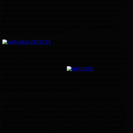
dritt das letzte Stück zum Menkenhof in Angriff genommen. Am
Menkenhof erwartete die Pferde eine tolle Weide und uns eine
schöne Holzhütte das Jagdhaus. Viele Dinge die wir für die
kommende Woche dort benötigen wurde uns dank meiner
Schwiegereltern mit samt Auto nachgebracht, so brauchten die
Pferde nicht so viel zu schleppen.
Die Woche auf dem Menkenhof war
entspannt mit kleineren Ausritten zum Schäferhaus und in dem
umliegenden Wald. Ein besonderes Lob an die Familie Lütjens die
dort den Hof betreibt. Der Menkenhof ist traumhaft schön und sehr
gepflegt. Erhohlung ist dort kein Wort sondern der Plan und dieser
hat funktioniert. Auch an Fin dem
Stallmeister der
immer da ist wenn man ihn braucht ein Dankeschön. Am letzten
Abend sassen wir mit Fin und den Gastgebern noch in gemütlicher
Runde und irgendwie wollt ich nicht recht begreifen das es am
nächsten Tag wieder zurück gehen sollte.
Den Rückritt haben Anja und ich dann allein gemacht und wir
merkten das wir mit allem etwas routinierter waren, die Taschen
waren schnell verschnallt und wir kannten viele Wege schon ohne
auf die Karte zu sehen, das Wetter hat uns bis fast zum Schluss die
Treue gehalten nur die letzten 2 Stunden mussten wir mit sehr viel
Regen reiten aber was sind 2 Stunden Regen in 10 Tagen, genau
erfrischend und irgendwie hab ich es sogar genossen eine