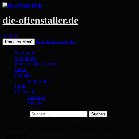
die-offenstaller.de
Suchen
Zum Inhalt springen
Primäres Menü
Buchtipps
community
Horsemanship Kurse
Inhalt
Kontakt
Impressum
Links
Offenstall
Kalender
Videos
Suchen nach:
Archiv der Kategorie: Wanderritt-
Spezial