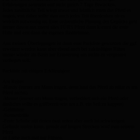
Erfahrungen sammeln und nicht gleich 7 Tage Biwacken.
Jedes zusätzliche Teil wiegt etwas und letztlich muss das Pferd es
tragen, von daher sollte man auch jedes Teil überdenken ob es
wirklich notwendig ist. Eine ordnentliche Planung des Gepäcks geht
immer davon aus zuerst alles FÜRS Pferd dann kommt die erste
Hilfe und erst dann die eigenen Bedürfnisse.
Aus meinen Überlegungen ist dann eine Packliste geworden die ggf.
erweitert werden kann aber ebend auch bei zukünftigen Ritten
immer wieder als Basis zur Erinnerung um nichts zu vergessen
vorliegen soll:
Packliste mit einigen Erklärungen:
Am Reiter:
-Handy (immer am Mann tragen, denn haut das Pferd ab nützt es am
Pferd nichts)
-Messer (immer am Mann tragen, verheddert sich ein Pferd oder
ähnliches sollte es griffbereit sein um z.B. ein Seil zu kappen)
-Geldbörse
-Sonnenbrille
-Feste Schuhe mit denen man reiten aber auch im schwierigen
Gelände laufen kann, gerade auf langen Strecken wird man seinem
Pferd
zu Liebe auch mal nur Führen.