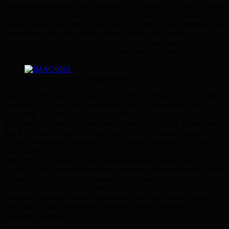
Statt des smartphones kann man auch GPS Geräte z.B. von Garmin
verwenden, wie z.B. das Garmin Oregon, diese Geräte halten
deutlich länger als Telefone und sind im Display besser ablesbar bei
Sonnenlicht, aber auch nicht gerade günstig. Für spätere
Unternehmungen überlege ich mir das sicher auch noch, vorerst
reicht mir aber die Smartphone Variante mit der Komoot APP.
laminierte Karten selbstgemacht
Nun kann aber auch trotz guter Vorbereitung dennoch die Technik
versagen z.B. wenn das Gerät einfach den Geist aufgibt oder
runterfällt. Es sollten deshalb auf jeden Fall Kompass und Karte
dabei sein. In vielen Gebieten findet man schon fertige Karten über
den Buchhandel, hier sollte man immer zu den laminierten greifen
da diese Wasserfest sind und auch bei Regen lässt sich ein Blick
drauf werfen.
Mich stört an fertigen Karten allerdings dieses Gefalte, daher habe
ich am PC die Ausschnitte einfach mit einem snipping tool in Bilder
verwandelt und nummeriert ausgedruckt, danach dann mit einem
Laminiergerät laminiert und somit hab ich meine eigenen ganz
speziellen Karten für einen bestimmten Ritt. Die Karten kommen
dann noch in eine Wetterfeste Kartentasche und werden ans
Sattelhorn gebunden.