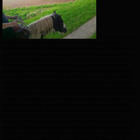
uns im flachen Land
kein grosses Problem, wenn sie A Gesund sind und B darauf
vorbereitet wurden. Im Gebirge gelten andere Regeln!! Da kann 15
km mit entsprechenden Steigungen den gleichen Trainingswert wie
30 km im Flachland haben. Für so ein Vorhaben muss auch nicht
Monatelang auf Teufel komm raus koditioniert werden, aber ein
rechtzeitiges intensiveres Training was langsam gesteigert wird ist
notwendig. Wir nutzen jetzt mit dem meist noch schlechten Wetter
eher die Zeit anbinden/Sicherheit/Desensibilisierung vorzubereiten
und noch nicht für den intensiveren Koditionsaufbau. Dieser sollte
etwa 8 Wochen vorher beginnen und ans Pferd angepasst aufgebaut
werden. Ich würde mich davor hüten hier allgemein Gültige Regeln
aufstellen zu wollen. Jedes Pferd ist anders und muss individuell
trainiert werden. Ein paar Faustregeln gelten trotz allem. Ein Pferd
hat in Ruhe (vor dem Ritt) einen Ruhepuls, diesen kann man
messen. Im Training erhöht sich der Puls und man sollte wissen ab
wo das Pferd schwierigkeiten bekommt und rechtzeitig den Puls im
Schritt runterbringen. (Je schneller der Puls zurück zum Ruhepuls
kommt, je Fitter ist das Pferd). Eine Besonderheit kann auch der