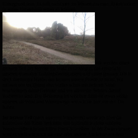
Untergrund sein. Es hilft nicht viel zu Wissen das man 30 km locker
in seiner Umgebung reiten zu können.
Wir werden einen
grossen Teil der Strecke im Wald zurücklegen, das entspricht
unseren normalen Trainingsbedingungen und einen grossen Teil in
der Lüneburger Heide, das kennen unsere Pferde so nicht. Wir
müssen uns im Traing also vorher schon mit tieferen Sand
beschäftigen damit Gelenke und vor allem die Sehnen darauf
vorbereitet sind. Die Belastung im weichen Sand ist etwas völlig
anderes als Wald und Wiesenwege wie wir sie hier vor der Tür
haben.
Im letzten Teil
(nach unserem Wanderritt) werde ich über die
Erlebnisse des Rittes berichten und hoffentlich einen schönen
Wanderreitbericht mit tollen Fotos Schreiben. In der Zwiscchenzeit
wird es vielleicht noch die eine oder andere Anekdote aus dem