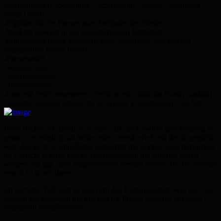
-Reparaturset (Lederbänder – Schnurband – Nadel – Klettband –
etwas Draht)
-Highline für die Pausen zum Anbinden der Pferde
-Insekten Abwehr in der entsprechenden Jahreszeit
-Equidenpass (muss innerhalb 3Std. vorzeigbar sein also auf
Wanderritten immer dabei)
-Pausensnack
-Sonnencreme
-Wechselwäsche
-Taschenlampe
-Liste mit Telefonnummern (Tierärzte etc.. falls das Handy ausfällt)
-Kamera oder/und actioncam für schöne Erinnerungen vom Ritt
Beim Packen ist darauf zu achten, das das Gewicht gleichmässig so
genau wie möglich auf beide seiten verteilt wird und das so gepackt
wird das auch in schnelleren Gangarten nix hoppelt oder rumspringt
im Gepäck. Hierfür gibt es Taschenwaagen die wirklich wenig
wiegen und ggf. auch mitgenommen werden können um bei Abreise
erneut zu kontrollieren.
Im nächsten Teil wird es dann um das Training gehen, was und wie
müssen wir trainieren um uns und die Pferde optiomal auf einen
Wanderritt vorzubereiten?