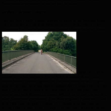
Pausesation angebunden zu stehen und zu ruhen.
Drüber – drunter – durch
Wer mit dem Parelli System vertraut ist kennt es als Squeeze game.
Hier trainieren wir mit dem Pferd durch enge Passagen zu gehen
über/unter Brücken zu gehen, verschieden Untergründe, an Autos
vorbei etc… all das
intensivieren wir nun noch etwas, Auf Autobahnbrücken ruhig
stehen bleiben (friendly game), an Baumaschinen die am rumpeln
sind vorbei oder auch mal stehen bleiben, durch lange Pfützen reiten
durch Bäche reiten unter Ästen durchreiten. All das kann man
reitend und auch führend trainieren. Wichtig ist so viel wie möglich
reale Situationen einzubauen. Eine Raschelplane, Pylone etc… auf
dem Platz sind ein guter Anfang, im Gelände wird das alles nur
wenig hilfreich sein. Ganz wichtig ist es hier auch selber zu lernen,