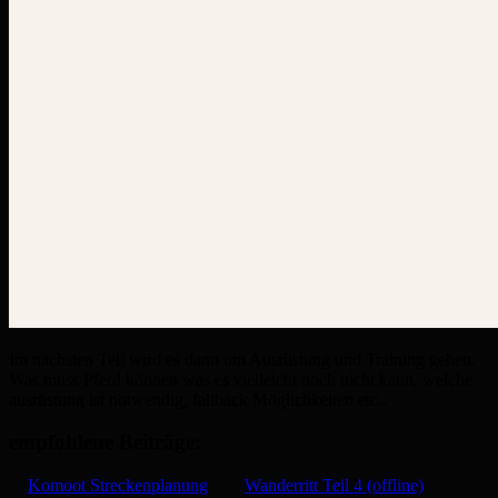
Im nächsten Teil wird es dann um Ausrüstung und Training gehen.
Was muss Pferd können was es vielleicht noch nicht kann, welche
ausrüstung ist notwendig, fallback Möglichkeiten etc..
empfohlene Beiträge:
Komoot Streckenplanung
Wanderritt Teil 4 (offline)