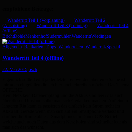
empfohlene Beiträge:
Wanderritt Teil 1 (Vorplanung)
Wanderritt Teil 2
(Ausrüstung)
Wanderritt Teil 3 (Training)
Wanderritt Teil 4
(offline)
Bricht
Döhle
Menkenhof
Sudermühlen
Wanderritt
Wiedingen
Allgemein
,
Reitkarten
,
Tipps
,
Wanderreiten
,
Wanderritt-Spezial
Wanderritt Teil 4 (offline)
22. Mai 2015
osch
Eigentlich sollte Teil 4 ja der letzte Teil werden aber eine Sache ist
mir noch eingefallen die ich hier noch einreihen möchte. Das Thema
OFFLINE!
Kein Netz kein Datenempfang und die Akkus sind leer?? Ja auch
über diesen Umstand sollte man sich Gedanken machen. Auf einem
längeren Ritt kann es passieren das einfach kein Strom mehr im
Akku ist. Gerade wenn man sich auf ein Smartphone verlässt und
darüber die Route abliest. Smartphones im Dauer GPS Betrieb
welche auch noch Daten aus dem Netz holen sind schneller leer als
man sich das wünscht.