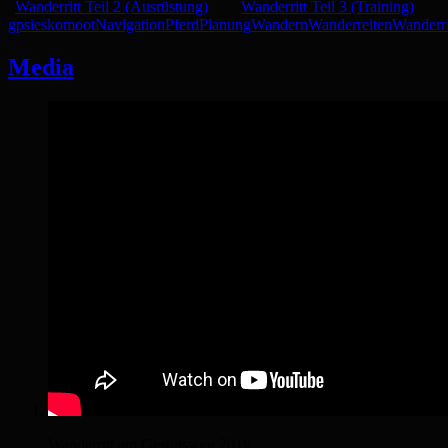
Wanderritt Teil 2 (Ausrüstung)
Wanderritt Teil 3 (Training)
gpsies
komoot
Navigation
Pferd
Planung
Wandern
Wanderreiten
Wanderri
Media
Wanderritt am Gestütsweg 2019