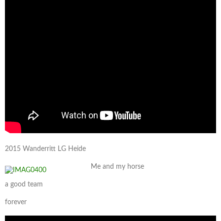
2015 Wanderritt LG Heide
Me and my horse
a good team
forever