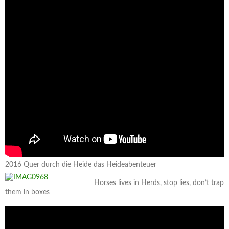
2016 Quer durch die Heide das Heideabenteuer
Horses lives in Herds, stop lies, don’t trap
them in boxes