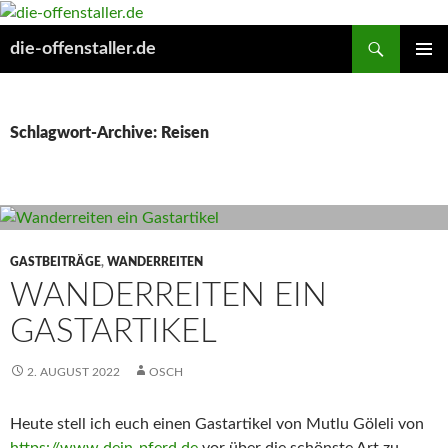
Suchen
die-offenstaller.de
ZUM
PRIMÄR
INHALT
MENÜ
SPRINGEN
Schlagwort-Archive: Reisen
GASTBEITRÄGE
,
WANDERREITEN
WANDERREITEN EIN
GASTARTIKEL
2. AUGUST 2022
OSCH
Heute stell ich euch einen Gastartikel von Mutlu Göleli von
https://www.dein-pferd.de
vor über die schönste Art zu