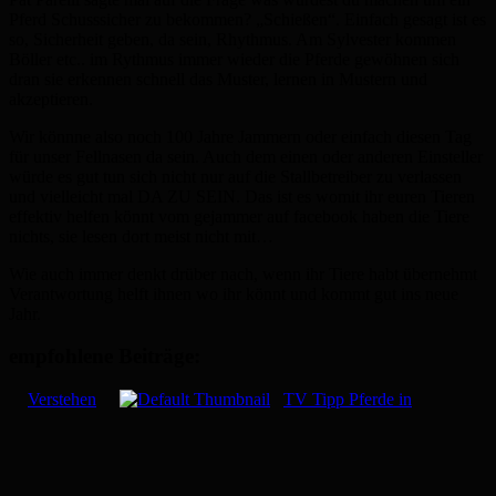
Pferd Schusssicher zu bekommen? „Schießen“. Einfach gesagt ist es
so, Sicherheit geben, da sein, Rhythmus. Am Sylvester kommen
Böller etc.. im Rythmus immer wieder die Pferde gewöhnen sich
dran sie erkennen schnell das Muster, lernen in Mustern und
akzeptieren.
Wir könnne also noch 100 Jahre Jammern oder einfach diesen Tag
für unser Fellnasen da sein. Auch dem einen oder anderen Einsteller
würde es gut tun sich nicht nur auf die Stallbetreiber zu verlassen
und vielleicht mal DA ZU SEIN. Das ist es womit ihr euren Tieren
effektiv helfen könnt vom gejammer auf facebook haben die Tiere
nichts, sie lesen dort meist nicht mit…
Wie auch immer denkt drüber nach, wenn ihr Tiere habt übernehmt
Verantwortung helft ihnen wo ihr könnt und kommt gut ins neue
Jahr.
empfohlene Beiträge:
Verstehen
TV Tipp Pferde in