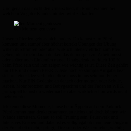
Und genau das macht den Unterschied, ihr könnt erahnen bei
welchem Weg der Kunde animiert wird zu kaufen.
den Moment geniessen
Unseren Pferden geht es nicht anders. Du kannst zum Pferd
kommen und stumpf aber höchst korrekt Übungen der Übung
willen durchführen
oder aber wirklich intensiv ehrlich zum Pferd
gehen, nicht mehr daran denken das du morgen zur Arbeit musst
oder später noch Einkaufen
musst. Unabgelenkt wirklich 100 %
beim Pferd sein und ihm zeigen wie wichtig es ist. Diese Zeit gehört
nur DIR und deinem PFERD. Jede
noch so stumpfe Aufgabe lässt
sich mit einer Idee verbinden diese muss in uns sein und Feuer
machen. Nur EIN Gedanke an danach oder
morgen oder Schule,
Arbeit, Mohnbrötchen und Babygeschrei und der Faden ist WEG,
prinizipiell kannst du weitermachen aber wirklich
schön wirds nicht
mehr werden.
Ich kenne diese Momente, Pause beim Äppeln auf dem Paddock –
Pferd kommt man denkt zusammen an nichts und doch können wir
Wände einreissen.
Genau so soll Training sein, Feuerwerk und
Intensives Erleben und dabei ist es völlig egal ob man neue Dinge in
der Freiarbeit macht, springt,
Dressur oder Western reitet, wichtig