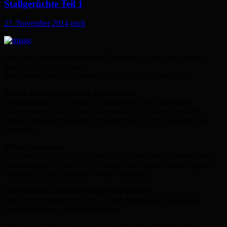
Stallgerüchte Teil 1
27. November 2014
osch
Wer kennt sie nicht hartnäckige Gerüchte die auch nach Jahren
ganze Ställe befallen und
Seuchenartig um sich greifen. Hier ein 1. Rundumschlag.
Pferde brauchen Decken da sie frieren.
Grundsätzlich ist ein Pferd vor Kälte durch ein ausgereiftes
Körpersystem, welches sehr angepasst ist vor Kälte geschützt.
Pferde fühlen sich zwischen 10Grad plus und 10Grad minus am
wohlsten.
Pferde frieren nie
Ein Pferd kann genau so frieren wie alle anderen Wirbeltiere auch,
wenn es krank ist kann z.B. schneller ein Frieren eintreten (genau
dann kann es auch mal eine Decke brauchen).
Hufe müssen ordentlich eingefettet werden
Nein, Fett schliesst die Hufwand und die eigentlich benötigte
Feuchtigkeit kann nicht diffundieren.
Mit einem Gebiss kann man jedes Pferd im Notfall halten