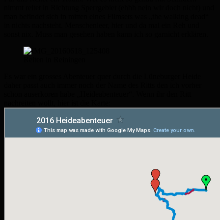
nimmt reitet in Richtung Sperrgebiet (ehhh nein wir doch nicht) und
man befindet sich in mitten eines Filmsets was „the walking dead“
in nichts nachsteht. Menschenleer, hier und da mal ein Reh und
sonst nix. Muss man gesehen haben kann ich so garnicht erklären.
Reiten in Reiningen
Es war ein grosses Abenteuer quer durch die Lüneburger Heide
daher passt auch immer noch der Name des Ritts den ich vorher
schon auserkoren habe „Heideabenteuer“. Wenn ihr den Ritt
nachreiten wollt, hier ist die Karte: