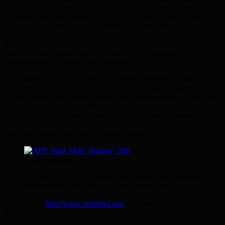
Pferdesteuer nicht aufgeht, Verwaltung und Einnahmen stehen
in keinem gesunden Verhältnis. Auch der Vorreiter Bad Soden
Allendorf das Dorf wo die Stadtväter nicht mit Geld umgehen
können und gerne die Haushaltslöcher durch eine Pferdesteuer
gestopft hätten müssen einsehen wer mit Geld nicht umgehen kann
wird nur etwas ändern wenn er es lernt. Die Pferdesteuer hat
selbstverständlich daran nichts geändert.
Trotz allem es ist nun eine mögliche Steuer. Besteuert werden soll
die wirtschaftliche Leistungsfähigkeit von uns Pferdehaltern, also
zu gut Deutsch wir können Pferde halten dann müssen wir auch im
Luxus baden und das rechtfertigt eine solche Luxussteuer. Das viele
sich das Pferd aus Naturverbundenheit vom Mund absparen auf
Urlaub verzichten etc.. wird hier garnicht erst gesehen. Bis zu 200
Euro/Jahr können pro Pferd erhoben werden.
Aktionsbündnis pro Pferd
Habt ein Auge auf eure Gemeinden und stemmt euch dagegen.
Gute Informationen findet ihr wie schon länger über das
Aktionsbündnis pro Pferd gegen die
Pferdesteuer
http://www.propferd.org/
welches von der VFD und
der FN unterstützt wird.