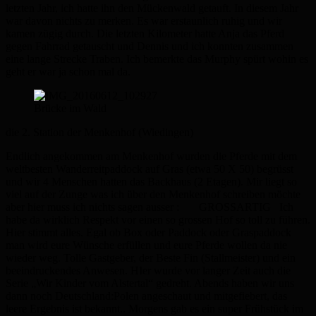
letzten Jahr, ich hatte ihn den Mückenwald getauft. In diesem Jahr
war davon nichts zu merken. Es war erstaunlich ruhig und wir
kamen zügig durch. Die letzten Kilometer hatte Anja das Pferd
gegen Fahrrad getauscht und Dennis und ich konnten zusammen
eine lange Strecke Traben. Ich bemerkte das Murphy spürt wohin es
geht er war ja schon mal da.
Brücke im Wald
die 2. Station der Menkenhof (Wiedingen)
Endlich angekommen am Menkenhof wurden die Pferde mit dem
weltbesten Wanderreitpaddock auf Gras (etwa 50 X 50) begrüsst
und wir 4 Menschen hatten das Backhaus (2 Etagen). Mir liegt so
viel auf der Zunge was ich über den Menkenhof schreiben möchte
aber hier muss ich nichts sagen ausser : GROSSARTIG Ich
habe da wirklich Respekt vor einen so grossen Hof so toll zu führen.
Hier stimmt alles. Egal ob Box oder Paddock oder Graspaddock
man wird eure Wünsche erfüllen und eure Pferde wollen da nie
wieder weg. Tolle Gastgeber, der Beste Fin (Stallmeister) und ein
beeindruckendes Anwesen. HIer wurde vor langer Zeit auch die
Serie „Wir Kinder vom Alstertal“ gedreht. Abends haben wir uns
dann noch Deutschland:Polen angeschaut und mitgefiebert, das
leere Ergebnis ist bekannt.. Morgens gab es ein super Frühstück im