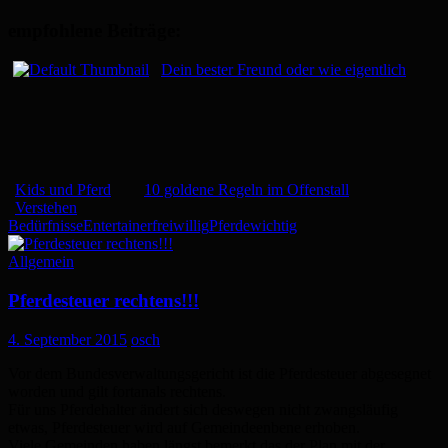
empfohlene Beiträge:
Dein bester Freund oder wie eigentlich
Kids und Pferd
10 goldene Regeln im Offenstall
Verstehen
Bedürfnisse
Entertainer
freiwillig
Pferde
wichtig
Allgemein
Pferdesteuer rechtens!!!
4. September 2015
osch
Vor dem Bundesverwaltungsgericht ist die Pferdesteuer abgesegnet
worden und gilt fortanals rechtens.
Für uns Pferdehalter ändert sich deswegen nicht zwangsläufig
etwas, Pferdesteuer wird auf Gemeindeenbene erhoben.
Viele Gemeinden haben längst bemerkt das der Plan mit der