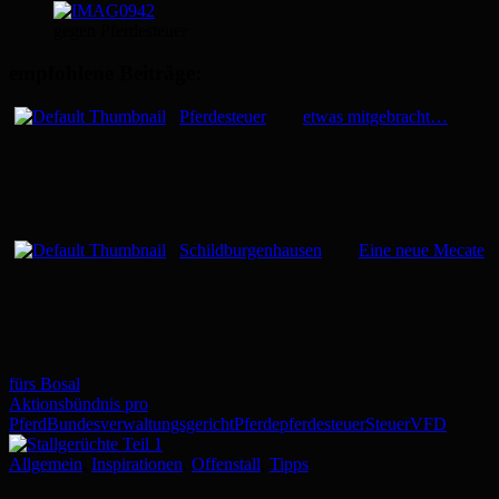
gegen Pferdesteuer
empfohlene Beiträge:
Pferdesteuer
etwas mitgebracht…
Schildburgenhausen
Eine neue Mecate
fürs Bosal
Aktionsbündnis pro
Pferd
Bundesverwaltungsgericht
Pferde
pferdesteuer
Steuer
VFD
Allgemein
,
Inspirationen
,
Offenstall
,
Tipps