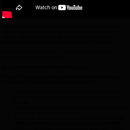
Aber es geht mir heute nicht so sehr um die einzelnen Techniken
sondern etwas ganz wichtiges im
Umgang. Hempfling spricht von
Intensiv. Was genau ist damit eigentlich gemeint. Ich musste
etwas
nachdenken und kenne es aus dem eigenen Training.
Nehmen wir ein einfaches Ziel – du möchtest jemanden etwas
erklären was er noch nicht kennt.
Im Job könnte es eine Produktvorstellung sein.
Nun im Prinzip ganz einfach du sammelst alle Informationen, die
Vorzüge des Produkts und stellst es halt vor oder??
Weg eins du hälst einen Vortrag und liest diesen von einem
Blatt Papier ab. Aufgabe gelöst der Kunde kennt nun das
Produkt.
Weg zwei du hälst einen Vortrag und zeigst Bilder über einen
Beamer mit tollen Grafiken und Fotos.
Weg drei du benutzt das Produkt erzählst euphorisch was du
damit erlebt hast und man kann dich nicht nur reden hören
sondern
Begeisterung und Überzeugung sehen und Fühlen.