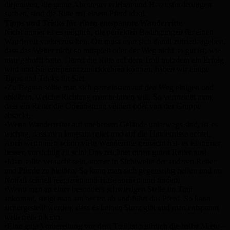
diejenigen, die gerne Abenteuer erleben und Herausforderungen
suchen, sind die Ritte mit einem Pferd ideal.
Tipps und Tricks für einen entspannte Wanderritte
Nicht immer ist es möglich, die perfekten Bedingungen für einen
Wanderritt vorherzusehen. Oft muss man sich damit zufriedengeben,
dass das Wetter nicht so mitspielt oder der Weg nicht so gut ist, wie
man gehofft hatte. Damit die Ritte auf dem Trail trotzdem ein Erfolg
wird und Sie entspannt zurückkehren können, haben wir einige
Tipps und Tricks für Sie:
•Zu Beginn sollte man sich gemeinsam auf den Weg einigen und
abklären, welche Richtung man nehmen will. So vermeidet man,
dass ein Reiter die Orientierung verliert oder von der Gruppe
absackt.
•Wenn Wanderreiter auf unebenem Gelände unterwegs sind, ist es
wichtig, dass man langsam reitet und auf die Hindernisse achtet.
Auch wenn man schon viele Wanderritte gemacht hat- es ist immer
besser, vorsichtig zu sein! Das zeichnet einen guten Reiter aus!
•Man sollte versucht sein, immer in Sichtweite der anderen Reiter
und Pferde zu bleiben. So kann man sich gegenseitig helfen und im
Notfall schnell reagieren und Hilfe suchen und finden.
•Wenn man an einer besonders schwierigen Stelle im Trail
ankommt, steigt man am besten ab und führt das Pferd. So kann
sichergestellt werden, dass es keinen Sturz gibt und man entspannt
weiterreiten kann.
•Eine gute Vorbereitung vor dem Trail ist natürlich die halbe Miete –