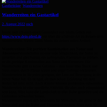
Gastbeiträge
,
Wanderreiten
Wanderreiten ein Gastartikel
2. August 2022
osch
Heute stell ich euch einen Gastartikel von Mutlu Göleli von
https://www.dein-pferd.de
vor über die schönste Art zu Reisen dem
Wanderreiten. Vielen Dank Mutlu für deinen tollen Artikel:
Wanderreiten: Die perfekte Kombination aus Natur und
Abenteuer
Wanderreiten ist eine tolle Möglichkeit, die Natur zu
genießen und gleichzeitig ein aufregendes Abenteuer zu erleben. Es
ist die perfekte Kombination aus Natur und Abenteuer. Für
Wanderreiter gibt es keine Grenzen – man kann über Stock und
Stein reiten, durch Flüsse waten und sogar Gebirge erklimmen.
Wanderreiten ist für jeden geeignet, der Lust auf Bewegung in der
freien Natur hat. Es ist egal, ob man schon Erfahrung mit dem
Reiten hat oder nicht. Auch Kinder können problemlos mitwandern.
Wanderreiten ist eine sportliche Aktivität, die aber auch entspannend
sein kann. Man kann die Landschaft in aller Ruhe genießen und die
Gedanken schweifen lassen.
Wanderreiten eignet sich besonders für Menschen, die gerne in der
Natur sind und die Ruhe und Einsamkeit suchen. Aber auch für