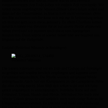
Blaubeerbüschen und überall Bäume war es beschwerlich
voranzukommen. Am Ende haben wir einfach Zeit verschenkt. Wir
hätten meine ursprüngliche Version (Blaue Linie) folgen sollen und
dann auf die Panzerstrasse, es lässt sich eh nicht vermeiden. (Wer
den Ritt nachreiten möchte kann sich mit mir in Verbindung setzen
ich instruier gern noch etwas genauer). Zu allem Überfluss kamen
danach Armeen von Bremsen die es auf unsere Pferde abgesehen
haben (brrr) und wir mussten noch etwas ums Sperrgebiet
herumreiten. Dann wurde es wieder besser und wir begaben uns
langsam auf die Zielgerade.
Endziel (Reiterhof Winandy in Reiningen)
Ferienhof Winandy
Die letzten Kilometer sind wir im Trab und Galopp auf Reiningen
zu geritten und wurden herzlich empfangen und konnten unser
Ferienhaus begutachten. Die Pferde wurden auf grosser Weide
untergebracht. Auch hier ein Kompliment an die Gastgeberin Petra
die alles richtig macht. Man fühlt sich sofort wohl und ich habe
gleich angefangen zu entschleunigen. Herrliche Ruhe auf dem
Ferienhof. Ziegen, Hunde und Pferde. Wir haben hier noch eine
Woche Urlaub gemacht und natürlich auch noch einige Ritte in die
Umgebung unternommen. Es gibt hier viel Wald und Sandwege.
Für uns Reiter ein Traum. Wer es nicht so genau mit Schildern