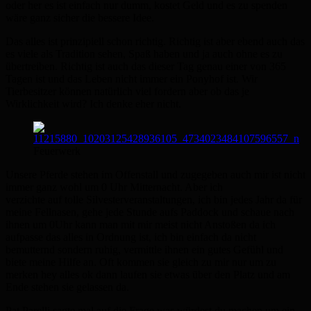
oder her es ist einfach nur dumm, kostet Geld und es zu spenden
wäre ganz sicher die bessere Idee.
Das alles ist prinzipiell schon richtig. Richtig ist aber ebend auch das
es viele als Tradition sehen, Spaß haben und ja auch ohne es zu
übertreiben. Richtig ist auch das dieser Tag genau einer von 365
Tagen ist und das Leben nicht immer ein Ponyhof ist. Wir
Tierbesitzer können natürlich viel fordern aber ob das je
Wirklichkeit wird? Ich denke eher nicht.
Feuerwerk
Unsere Pferde stehen im Offenstall und zugegeben auch mir ist nicht
immer ganz wohl um 0 Uhr Mitternacht. Aber ich
verzichte auf tolle Silvesterveranstaltungen, ich bin jedes Jahr da für
meine Fellnasen, gehe jede Stunde aufs Paddock und schaue nach
ihnen um 0Uhr kann man mit mir meist nicht Anstoßen da ich
aufpasse das alles in Ordnung ist, ich bin einfach da nicht
bemutternd sondern ruhig, vermittle ihnen ein gutes Gefühl und
biete meine Hilfe an. Oft kommen sie gleich zu mir nur um zu
merken hey alles ok dann laufen sie etwas über den Platz und am
Ende stehen sie gelassen da.
Pat Parelli sagte mal auf die Frage was würdest du machen um ein