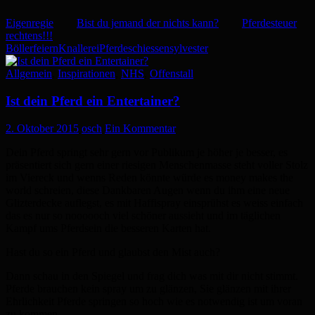
Eigenregie
Bist du jemand der nichts kann?
Pferdesteuer
rechtens!!!
Böller
feiern
Knallerei
Pferde
schiessen
sylvester
Allgemein
,
Inspirationen
,
NHS
,
Offenstall
Ist dein Pferd ein Entertainer?
2. Oktober 2015
osch
Ein Kommentar
Dein Pferd springt sehr gern vor Publikum je höher je besser, es
präsentiert sich gern einer riesigen Menschenmasse steht voller Stolz
im Viereck und wenns Reden könnte würde es money makes the
world schreien, diese Dankbaren Augen wenn du ihm eine neue
Glizterdecke auflegst, es mit Haffispray einsprühst es weiss einfach
das es nur so noooooch viel schöner aussieht und im täglichen
Kampf ums Pferdsein die besseren Karten hat.
Hast du so ein Pferd und glaubst den Mist auch?
Dann schau in den Spiegel und frag dich was mit dir nicht stimmt.
Pferde brauchen kein spray um zu glänzen, Sie glänzen mit ihrer
Ehrlichkeit Pferde springen so hoch wie es notwendig ist um voran
zu kommen