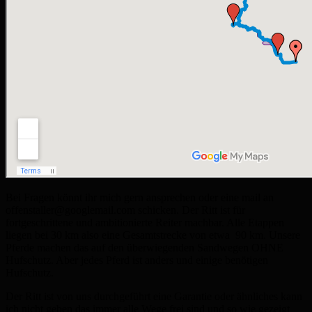
Bei Fragen könnt ihr mich gern ansprechen oder eine mail an
offenstaller@googlemail.com schicken. Der Ritt ist für
fortgeschrittene und ambitionierte Reiter machbar. Alle Etappen
liegen bei 30 km also eine Gesamtstrecke von etwa 90 km. Unsere
Pferde machen das auf den überwiegenden Sandwegen OHNE
Hufschutz. Aber jedes Pferd ist anders und einige benötigen
Hufschutz.
Der Ritt ist von uns durchgeführt eine Garantie oder ähnliches kann
ich nicht geben das immer alle Wege frei sind und so wie gezeigt