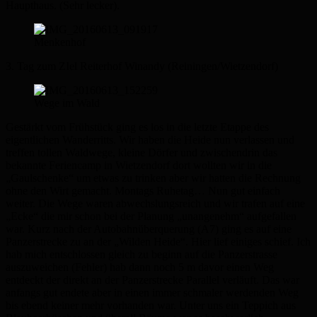
Haupthaus. (Sehr lecker).
Menkenhof
3. Tag zum ZIel Reiterhof Winandy (Reiningen/Wietzendorf)
Wege im Wald
Gestärkt vom Frühstück ging es los in die letzte Etappe des
eigentlichen Wanderritts. Wir haben die Heide nun verlassen und
treffen tollen Waldwege, kleine Dörfer und zwischendrin das
bekannte Feriencamp in Wietzendorf dort wollten wir in die
„Gaulschenke“ um etwas zu trinken aber wir hatten die Rechnung
ohne den Wirt gemacht. Montags Ruhetag… Nun gut einfach
weiter. Die Wege waren abwechslungsreich und wir trafen auf eine
„Ecke“ die mir schon bei der Planung „unangenehm“ aufgefallen
war. Kurz nach der Autobahnüberquerung (A7) ging es auf eine
Panzerstrecke zu an der „Wilden Heide“. Hier lief einiges schief. Ich
hab mich entschlossen gleich zu beginn auf die Panzerstrasse
auszuweichen (Fehler) hab dann noch 5 m davor einen Weg
entdeckt der direkt an der Panzerstrecke Parallel verläuft. Das war
anfangs gut endete aber in einen immer schmaler werdenden Weg
bis ebend keiner mehr vorhanden war. Unter uns ein Teppich aus