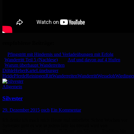
empfohlene Beiträge:
Pfingstritt mit Hindernis und Verladeübungen mit Erfolg
Wanderritt Teil 5 (Nachlese)
Auf und davon auf 4 Hufen
Warum überhaupt Wanderreiten
Döhle
Heber
Karte
Lüneburger
Heide
Pferde
Reiningen
Ritt
Wanderreiten
Wanderritt
Wesseloh
Wiedinge
Allgemein
Silvester
29. Dezember 2015
osch
Ein Kommentar
Ich denke ich mach mich Heute mal unbeliebt. Schon Wochen vor
Sylvester geht es wie in jedem Jahr los überall wird von
Tierfreunden gefordert ‚keine Böllerei‘ am Silvester. Tradition hin