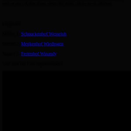
reitbar sind. Altenativen müsst ihr dann selber herausfinden.
Legende:
Station 1:
Schnuckenhof Wesseloh
Station 2:
Menkenhof Wiedingen
Station 3:
Ferienhof Winandy
Und hier ein Paar Impressionen: