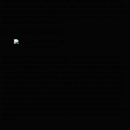
verpasst. Die Pferde reagieren um das 1000 fache heftiger als bei
einem Bremsenüberfall. Sprays sind meist nicht wirksam man muss
bei Hirschlausfliegen wirklich zusehen den Übeltäter vom Pferd zu
bekommen und gleich mit den Fingern zerquetschen. Einfaches
draufhauen funktioniert NICHT.
Die erste Station (Schnuckenhof):
Schnuckenhof Wesseloh
Wir erreichten trotz Hirschlausfliegen rechtzeitig die erste Station
den Schnuckenhof in Wesseloh. Der Schnuckenhof ist eigentlich
eine tolle Station mit gutem Essen, liebevoll eingerichteten Zimmern
und die Möglichkeit die Pferde auf einem Graspaddock zu stellen.
Unsere 2 Mitreiter wollten aber eigentlich eine BOX und das war
nicht möglich da die Boxen verschimmelt waren und einen Boden
mit Löchern hatten wo Pferde mit dem Huf stecken bleiben können.
Das Heu war qualitativ auch schlecht. Der Schnuckenhof hat sich
zu dieser Kritik aber bereits geäussert und verspricht Besserung!
Das zeigt das man dort sofort reagiert und auch einsieht hier dem
Kunden das beste zu geben. Darüber freue ich mich denn die Boxen
passten nicht zum Rest, daher bin ich überzeugt auch das wird in
Kürze.