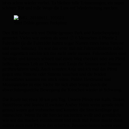
ist es schon wieder vorbei. Es bleiben tolle Erinnerungen, ein super
schöner Ritt und tolle Wege die Lust auf Wiederholung machen.
Start Döhle grosser Parkplatz
Den Ritt haben wir von Döhle (grosser Park und Kutschenplatz)
gestartet. Vieles war anders als sonst 🙂 6 Menschen 4 Pferde 2
Fahrräder (ja die Fahrräder hatten sogar Namen eines hiess Simone
und eines Simona). Es war das erste mal mit Fahrrardfahrern dabei
und eigentlich möchte ich das nicht mehr missen. Fahrradfahrer sind
flexibler und können schnell mal einen Weg checken oder am Pferd
helfen (grosses Lob an Dennis und Tanja die Simona und Simone
geritten/fahren sind). Auch konnten Anja und ich mal das Pferd
gegen eine Simone oder Simona tauschen und die beiden
Fahradfaher konnten ein stück reiten. Puhhh Heidesand und
Mountainbike ist eine Sache für sich aber bringt durch die
abwechslungsreiche Bewegung die Knochen wieder in Schwung.
Die Route hat etwa 30 km pro Tag. Unsere Pferde ein Kalti, Tinker,
PaintHorse und Jeanna (Lewitzter Araber Hmm weiss gerade nicht
genau) waren gut vorbereitet und konnten die Streckenlänge gut
mitmachen. Wenn ihr die Strecke nachreiten wollt und gemütlicht
wie wir das machen vorankommt und auch mal Pause macht dann
sollten auch eure Pferde das schaffen. Besonderheiten waren eine