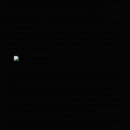
Autobahnüberquerung (unsere Pferde kennen das) und an einigen
Stellen mal Landstrasse (wirklich wenig) mit ausreichend
Grünstreifen. Eine Panzerringstrrasse (auch Grünstreifen) wo
normalerweise keine Panzer aber elendig viele Tanklaster
durchfahren (Montag)… etwa 2km nervig dann aber auch gegessen.
Ein Kutschenparkplatz höhe Wilsede, dieser eignet sich gut um
etwas Pause zu machen, die Pferde gewöhnen sich an die vielen
Kutschen und Pferde und später trifft man immer mal wieder eine
entgegenkommende Kutsche und sie kennen es dann schon. Für uns
gab es da keine Probleme.
Kutschenparkplatz
Der erste Tag ist seeeeeeeeehr schön und man bekommt viel Heide
zu sehen (haltet den Fotoapparat bereit) gegen Ende trefft ihr auf das
Kargland von Reinsehlen mit seinen Schafen und Hunden und
einem Kletterpark den man aber nur von weiten sieht. Die Hunde
der Schäfer haben uns gleich begrüsst und wollten mit Simon
unserem Tinker sogar spielen (Simon wird nicht immer als Pferd
wahrgenommen). Wir hatten an den letzten Kilometern irrsininnig
viele Hirschlausfliegen. Auf Wikipedia steht das die
Hirschlausfliegen erst im August/September auftreten nur leider
lesen diese Viecher kein Wikipedia und sie sind schon im Juni an
manchen Stellen in der Heide. Wer sie nicht kennt hat nichts