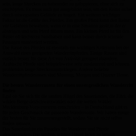
sein, lange Strecken zu trabenoder zu galoppieren, ohne sich zu
erschöpfen. Es muss auch gut ausgebildet sein, um den Reiter sicher
durch unwegsames Gelände zu tragen. Ein weiterer wichtiger
Faktor ist die Größe des Pferdes. Ein großes Pferd kann den Reiter
vor Gefahren bewahren, wenn er in eine Situation gerät,in der er
absteigen und sein Pferd führen muss. Ein kleines Pferd ist für den
Reiter oft leichterzu handhaben und kann besser durch schmale
Passagen manövriert werden.
Die Rasse des Pferdes ist ebenfalls ein wichtiges Kriterium bei der
Auswahl eines geeigneten Wanderrittpferdes. Einige Rassen sind
einfach besser für diese Art von Aktivität geeignet alsandere.
Arabische Pferde sind beispielsweise sehr ausdauernd und können
problemlos lange Streckenzurücklegen. Andere beliebte
Wanderrittpferderassen sind Mustang, Morgan und Quarter Horse.
Die besten Wanderrouten für einen unvergesslichen Wanderritt
finden
Egal ob Sie sich für die sanften Hügel des Sauerlandes, die Eifel, die
wilden Berge desSchwarzwaldes oder die weiten Wälder
Mecklenburg-Vorpommerns entscheiden – in Deutschland gibt es
für jeden Geschmack die passende Wanderroute. Wir haben einige
der besten für Sie zusammengestellt, sodass Sie sie nicht selbst
finden müssen.
Das Sauerland ist ein Paradies für Wanderer und Pferde
gleichermaßen. Die sanften, grünen Hügel laden zu langen