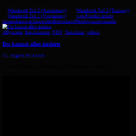
Wanderritt Teil 2 (Ausrüstung)
Wanderritt Teil 3 (Training)
Wanderritt Teil 1 (Vorplanung)
von Pferden lernen
banane
barnwitch
brot
fetten
frieren
hufe
Pferde
weizen
wurzeln
Allgemein
,
Inspirationen
,
NHS
,
Tierschutz
,
videos
Du kannst alles ändern
15. August 2014
osch
Vorab ein kleines sehr berührendes Video zur Inspiration:
Helden!