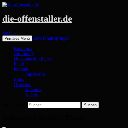
die-offenstaller.de
Suchen
Zum Inhalt springen
Primäres Menü
Buchtipps
community
Horsemanship Kurse
Inhalt
Kontakt
Impressum
Links
Offenstall
Kalender
Videos
Suchen nach:
Schlagwort-Archive: Pferde