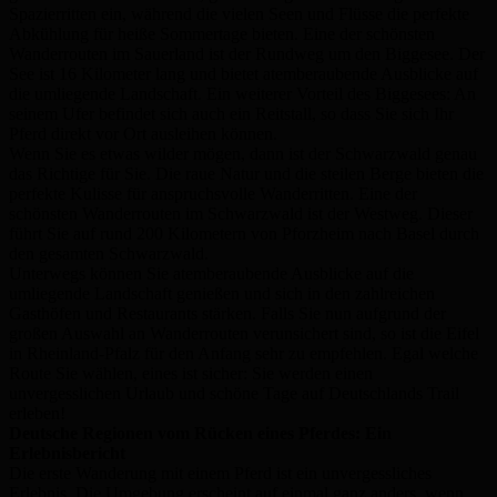
Spazierritten ein, während die vielen Seen und Flüsse die perfekte
Abkühlung für heiße Sommertage bieten. Eine der schönsten
Wanderrouten im Sauerland ist der Rundweg um den Biggesee. Der
See ist 16 Kilometer lang und bietet atemberaubende Ausblicke auf
die umliegende Landschaft. Ein weiterer Vorteil des Biggesees: An
seinem Ufer befindet sich auch ein Reitstall, so dass Sie sich Ihr
Pferd direkt vor Ort ausleihen können.
Wenn Sie es etwas wilder mögen, dann ist der Schwarzwald genau
das Richtige für Sie. Die raue Natur und die steilen Berge bieten die
perfekte Kulisse für anspruchsvolle Wanderritten. Eine der
schönsten Wanderrouten im Schwarzwald ist der Westweg. Dieser
führt Sie auf rund 200 Kilometern von Pforzheim nach Basel durch
den gesamten Schwarzwald.
Unterwegs können Sie atemberaubende Ausblicke auf die
umliegende Landschaft genießen und sich in den zahlreichen
Gasthöfen und Restaurants stärken. Falls Sie nun aufgrund der
großen Auswahl an Wanderrouten verunsichert sind, so ist die Eifel
in Rheinland-Pfalz für den Anfang sehr zu empfehlen. Egal welche
Route Sie wählen, eines ist sicher: Sie werden einen
unvergesslichen Urlaub und schöne Tage auf Deutschlands Trail
erleben!
Deutsche Regionen vom Rücken eines Pferdes: Ein
Erlebnisbericht
Die erste Wanderung mit einem Pferd ist ein unvergessliches
Erlebnis. Die Umgebung erscheint auf einmal ganz anders, wenn