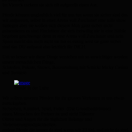
Im Viereck rackern sie sich oft aufgerollt einen Ast.
Pferde können unglaublich viel für uns tun wenn sie sicher sind das
wir aufpassen, selbst in einer Arena voll Zuschauer eine tolle show
hinlegen aber sie wollen sich diesem Mob ganz sicher nicht
präsentieren es sind Fluchttiere die sich freiwillig nie in eine Höhle
begeben geschweige denn in eine Arena voll Zuschauer und nein
Spass macht das auch nicht sie tun es einzig weil sie ganz sicher
sind das DU aufpasst also letztlich für DICH.
Um so besser wir diese Dinge verstehen um so unwichtiger werden
unsere menschlichen Dinge,
Schleifen, Pokale, Shows, Boxenhaltung mit Schicki Micky Casino
und Turniere.
Pferde in der Luhe
Wir sollten unseren Pferden für ihr grosses Vertrauen in uns etwas
zurückgeben.
Sicherheit, Komfort, Spiel, Futter (Die Grundbedürfnisse)
einen Menschen der Partner ist und nicht Diktator
Ohren und Augen für die täglichen Belange und
Verbesserungsmöglichkeiten.
andere Pferde die immer da sind wenn wir 23 Std. mal nicht da sind.