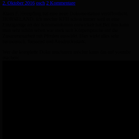
2. Oktober 2016
osch
2 Kommentare
Klaus F. Hempfling hat eine neue Dokumentation veröffentlicht.
HORSELAND.
Ich mochte KFH schon immer weil er eine
Einzigartige art der Kommunikation entwickelt hat.
Bei ihm kann
man sehr schön sehen wie stark sich Körpersprache auf die
Zusammenarbeit
mit Pferden auswirkt. Hier wirkt alles sehr
harmonisch, fliessend und Ausdrucksstark.
Wer die komplette Doku anschauen möchte kann das auf youtube
machen: