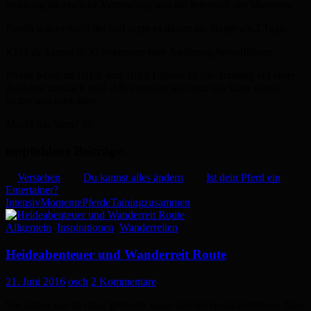
ist einzig die ehrliche Verbindung und die Intesnität des Moments.
Parelli war es wohl der mal sagte es dauert nie länger als 2 Tage.
KFH du kannst in 30 Sekunden eine Änderung herbeiführen.
Pferde leben im HIER und JETZT ihnen ist das Training auf einer
Zeitleiste ziemlich egal. Alles passiert jetzt und das kann ebend
nichts sein oder alles.
Macht das Sinn? Ja!
empfohlene Beiträge:
Verstehen
Du kannst alles ändern
Ist dein Pferd ein
Entertainer?
Intensiv
Momente
Pferde
Taining
zusammen
Allgemein
,
Inspirationen
,
Wanderreiten
Heideabenteuer und Wanderreit Route
21. Juni 2016
osch
2 Kommentare
Wir haben uns so drauf gefreut!! unser 2016er Heideabenteuer. Nun