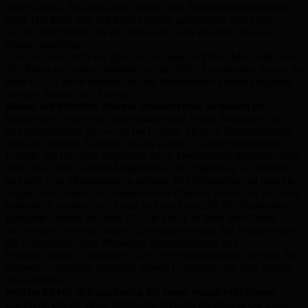
es ist wichtig, dass genügend Wasser und Proviant mitgenommen
wird. Das kann man auf Reisen immer gebrauchen. Auch eine
Decke oder Poncho für die Ritte kann nicht schaden, falls das
Wetter umschlägt.
•Zum Schluss noch ein Tipp für die Tage am Pferd: Man sollte nach
den Ritten am besten absatteln und das Pferd herumlaufen lassen. So
kann es sich etwas erholen und der Wanderreiter kommt entspannt
von den Reisen nach Hause.
Reisen mit Pferden: Warum Wanderreiten so beliebt ist
Wanderritte nehmen in Deutschland einen hohen Stellenwert ein
und Wanderreiten ist sowohl bei Freizeit- als auch Reiterurlaubern
eine sehr beliebte Aktivität für den Urlaub. Es gibt verschiedene
Gründe, die für einen Wanderritt durch Deutschland sprechen. Zum
einen ist es eine perfekte Möglichkeit, die Umgebung zu genießen
und sich vom Alltagsstress zu erholen. Bei Wanderritte hat man die
Möglichkeit, abseits der ausgetretenen Pfade zu reisen und die Natur
hautnah zu erleben. Sucht man sich noch speziell für Wanderreiter
geeignete Gebiete aus (wie z.B. die Eifel), so kann dem Reiten
nichts mehr im Wege stehen. Zum anderen bietet das Wanderreiten
die Gelegenheit, neue Menschen kennenzulernen und
Freundschaften zu schließen. Denn beim gemeinsamen Erleben der
schönen Umgebung entstehen schnell Gespräche und man kommt
ins Gespräch.
Welche Pferde sich am besten für einen Wanderritt eignen
Ein Pferd, das für einen Wanderritt geeignet ist, muss in der Lage