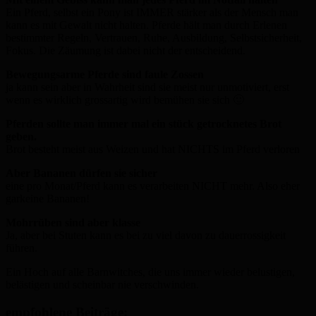
Ein Pferd, selbst ein Pony ist IMMER stärker als der Mensch man
kann es mit Gewalt nicht halten. Pferde hält man durch Erlenen
bestimmter Regeln, Vertrauen, Ruhe, Ausbildung, Selbstsicherheit,
Fokus. Die Zäumung ist dabei nicht der entscheidend.
Bewegungsarme Pferde sind faule Zossen
ja kann sein aber in Wahrheit sind sie meist nur unmotiviert, erst
wenn es wirklich grossartig wird bemühen sie sich 🙂
Pferden sollte man immer mal ein stück getrocknetes Brot
geben.
Brot besteht meist aus Weizen und hat NICHTS im Pferd verloren
Aber Bananen dürfen sie sicher
eine pro Monat/Pferd kann es verarbeiten NICHT mehr. Also eher
garkeine Bananen!
Mohrrüben sind aber klasse
Ja, aber bei Stuten kann es bei zu viel davon zu dauerrossigkeit
führen.
Ein Hoch auf alle Barnwitches, die uns immer wieder belustigen,
belästigen und scheinbar nie verschwinden.
empfohlene Beiträge: