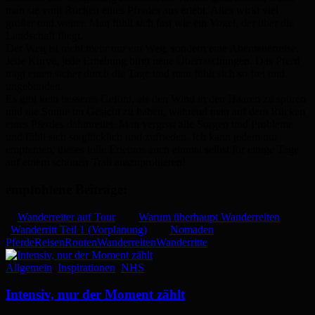
man sie vom Rücken eines Pferdes aus erlebt. Alles wirkt viel
größer und weiter. Man fühlt sich fast wie ein Vogel, der über die
Landschaft fliegt.
Der Weg ist nicht mehr nur ein Weg, sondern eine Abenteuerreise.
Jede Kurve, jede Erhebung birgt neue Überraschungen. Das Pferd
trägt einen sicher durch die Tage und man fühlt sich so frei und
ungebunden.
Es gibt kein besseres Gefühl, als den Wind in den Haaren zu spüren
und die Sonne im Gesicht zu haben, während man auf dem Rücken
eines Pferdes dahinreitet. Man vergisst alle Sorgen und Probleme
und fühlt sich so glücklich und zufrieden. Ich kann jedem nur
empfehlen, dieses tolle Erlebnis auch einmal selbst für einige Tage
auf einem schönen Trail auszuprobieren!
empfohlene Beiträge:
Wanderreiter auf Tour
Warum überhaupt Wanderreiten
Wanderritt Teil 1 (Vorplanung)
Nomaden
Pferde
Reisen
Routen
Wanderreiten
Wanderritte
Allgemein
,
Inspirationen
,
NHS
Intensiv, nur der Moment zählt