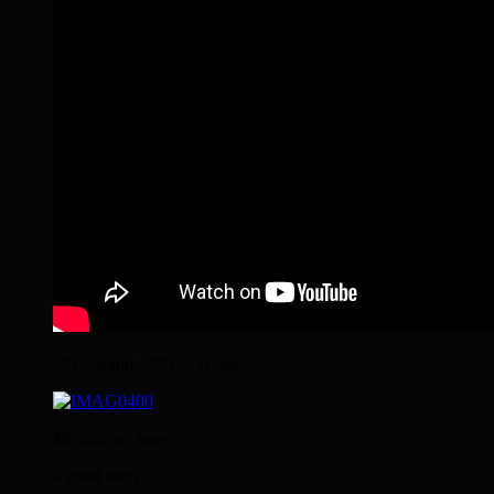
2015 Wanderritt LG Heide
Me and my horse
a good team