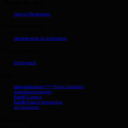
Pferde kaufen
ehorses Pferdemarkt
Pferdefreunde
pferdefreunde-sv-starkenberg
Pferdeportale
Hobbyranch
pnh
mira-geldermann *** Parelli Instruktor
naturalhorseconcepts
Parelli Connect
Parelli Natural Horsetraing
seil-brockamp
shopping