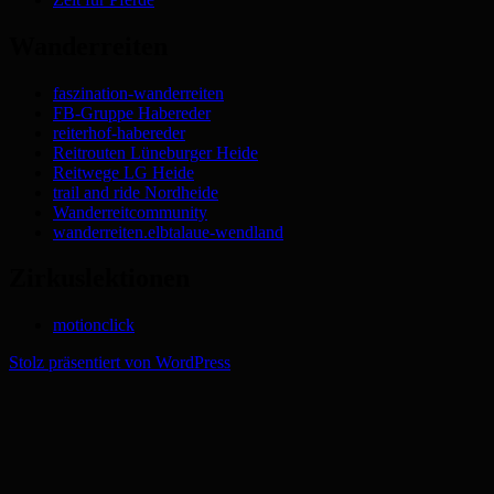
Wanderreiten
faszination-wanderreiten
FB-Gruppe Habereder
reiterhof-habereder
Reitrouten Lüneburger Heide
Reitwege LG Heide
trail and ride Nordheide
Wanderreitcommunity
wanderreiten.elbtalaue-wendland
Zirkuslektionen
motionclick
Stolz präsentiert von WordPress