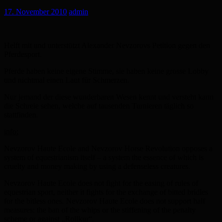
17. November 2010
admin
Helft mit und unterstützt Alexander Nevzorovs Petition gegen den
Pferdesport.
Pferde haben keine eigene Stimme, sie haben keine grosse Lobby
und nichtmal einen Laut für Schmerzen.
Nur jemand der diese wunderbaren Wesen kennt und versteht kann
die Schreie sehen, welche auf tausenden Turnieren täglich so
stattfinden.
info:
Nevzorov Haute Ecole and Nevzorov Horse Revolution opposes a
system of equestrianism itself – a system the essence of which is
cruelty and money making by using a defenseless creatures.
Nevzorov Haute Ecole does not fight for the easing of rules of
equestrian sport, neither it fights for the exchange of bitted bridles
for the bitless ones. Nevzorov Haute Ecole does not support half
measures: the ban of the whips or the stiffening of the penalty
scheme or against „Rollkur“.