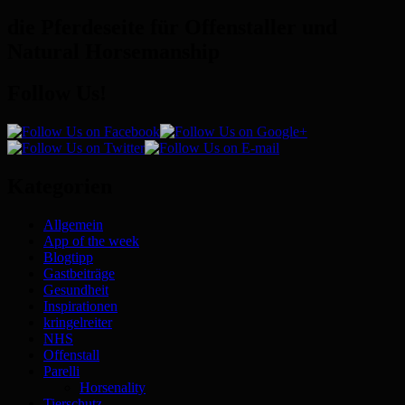
die Pferdeseite für Offenstaller und
Natural Horsemanship
Follow Us!
Kategorien
Allgemein
App of the week
Blogtipp
Gastbeiträge
Gesundheit
Inspirationen
kringelreiter
NHS
Offenstall
Parelli
Horsenality
Tierschutz