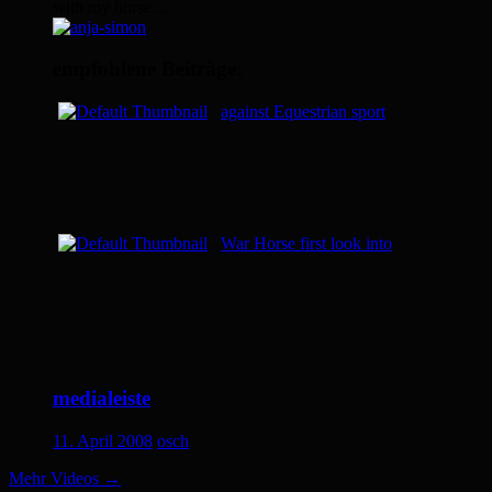
with my horse…
empfohlene Beiträge:
against Equestrian sport
War Horse first look into
medialeiste
11. April 2008
osch
Mehr Videos
→