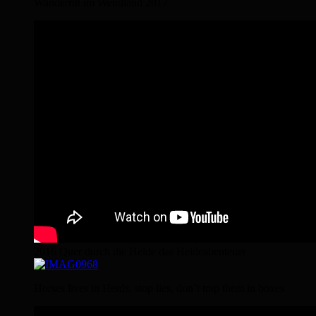
Wanderritt im Wendland 2017
2016 Quer durch die Heide das Heideabenteuer
Horses lives in Herds, stop lies, don’t trap them in boxes