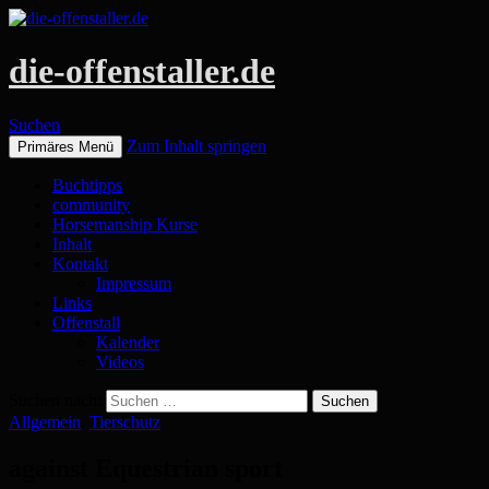
die-offenstaller.de
Suchen
Zum Inhalt springen
Primäres Menü
Buchtipps
community
Horsemanship Kurse
Inhalt
Kontakt
Impressum
Links
Offenstall
Kalender
Videos
Suchen nach:
Allgemein
,
Tierschutz
against Equestrian sport