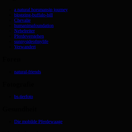
a natural horsmansip journey
blogging-buffalo-bill
Chevalie
humanimafoundation
Nebelreiter
Pferdeverstehen
sunnysideofmylife
Verwandert
Foren
natural-friends
Fotografie
bs-tierfoto
Gesundheit
Die mobilde Pferdewaage