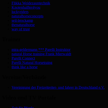
Flikka Weidezauntechnik
Knotenhalfter4you
luckyriders
naturalhorseconcepts
seil-brockamp
thenaturalhorse
way of trust
Trainer
mira-geldermann *** Parelli Instruktor
natural Horse training Frank Mierwaldt
Parelli Connect
Parelli Natural Horsetraing
think like a horse
Vereine/Verbände
Vereinigung der Freizeitreiter- und fahrer in Deutschland e.V.
Video und TV Portale
Zeit für Pferde