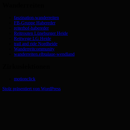
Wanderreiten
faszination-wanderreiten
FB-Gruppe Habereder
reiterhof-habereder
Reitrouten Lüneburger Heide
Reitwege LG Heide
trail and ride Nordheide
Wanderreitcommunity
wanderreiten.elbtalaue-wendland
Zirkuslektionen
motionclick
Stolz präsentiert von WordPress