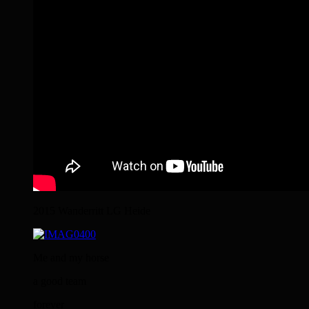
2015 Wanderritt LG Heide
Me and my horse
a good team
forever