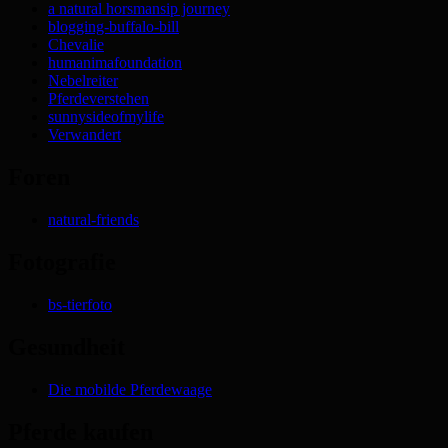
a natural horsmansip journey
blogging-buffalo-bill
Chevalie
humanimafoundation
Nebelreiter
Pferdeverstehen
sunnysideofmylife
Verwandert
Foren
natural-friends
Fotografie
bs-tierfoto
Gesundheit
Die mobilde Pferdewaage
Pferde kaufen