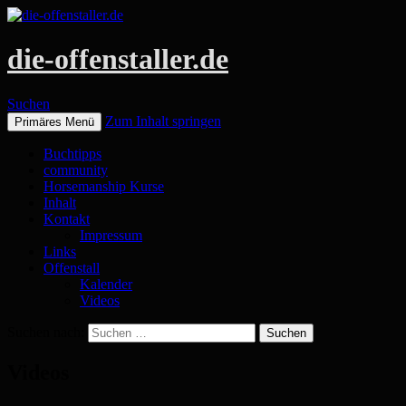
die-offenstaller.de
Suchen
Zum Inhalt springen
Primäres Menü
Buchtipps
community
Horsemanship Kurse
Inhalt
Kontakt
Impressum
Links
Offenstall
Kalender
Videos
Suchen nach:
Videos