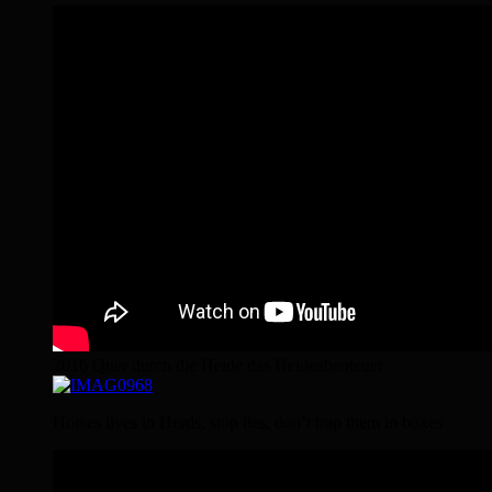
2016 Quer durch die Heide das Heideabenteuer
Horses lives in Herds, stop lies, don’t trap them in boxes