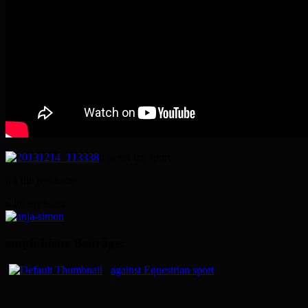
it is not the sport
it’s the feel to be
with my horse…
empfohlene Beiträge:
against Equestrian sport