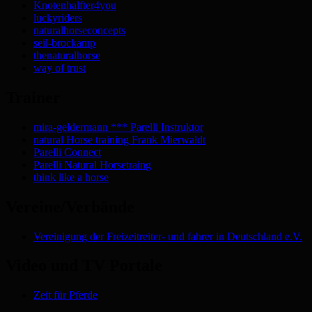
Knotenhalfter4you
luckyriders
naturalhorseconcepts
seil-brockamp
thenaturalhorse
way of trust
Trainer
mira-geldermann *** Parelli Instruktor
natural Horse training Frank Mierwaldt
Parelli Connect
Parelli Natural Horsetraing
think like a horse
Vereine/Verbände
Vereinigung der Freizeitreiter- und fahrer in Deutschland e.V.
Video und TV Portale
Zeit für Pferde