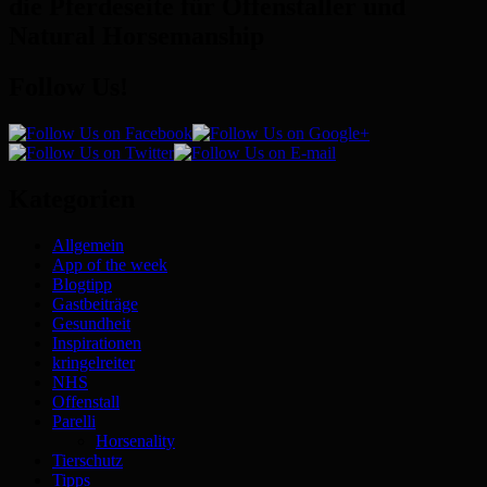
die Pferdeseite für Offenstaller und
Natural Horsemanship
Follow Us!
Kategorien
Allgemein
App of the week
Blogtipp
Gastbeiträge
Gesundheit
Inspirationen
kringelreiter
NHS
Offenstall
Parelli
Horsenality
Tierschutz
Tipps