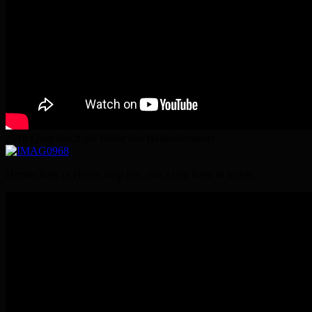
2016 Quer durch die Heide das Heideabenteuer
Horses lives in Herds, stop lies, don’t trap them in boxes