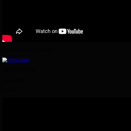
2015 Wanderritt LG Heide
Me and my horse
a good team
forever