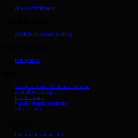
ehorses Pferdemarkt
Pferdefreunde
pferdefreunde-sv-starkenberg
Pferdeportale
Hobbyranch
pnh
mira-geldermann *** Parelli Instruktor
naturalhorseconcepts
Parelli Connect
Parelli Natural Horsetraing
seil-brockamp
shopping
Flikka Weidezauntechnik