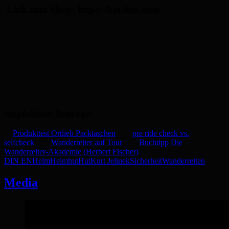
Link zum Shop: https://hat-line.com/
empfohlene Beiträge:
Produkttest Ortlieb Packtaschen
pre ride check vs.
selfcheck
Wanderreiter auf Tour
Buchtipp Die
Wanderreiter-Akademie (Herbert Fischer)
DIN EN
Helm
Helmhut
Hut
Kurt Jelinek
Sicherheit
Wanderreiten
Media