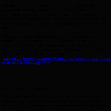
Anfangs sah es einfach nur komisch aus, wenn eine Horde
Wanderreiter mit kugelrundem Kopf die steilen Hänge queren. Doch
nach einem Tag wurden die Reithelme auch unbequem und
ausgesprochen unpraktisch. Bei Regen lief einem das Wasser direkt
den Rücken hinunter, meistens auch noch durch … und der Sattel
quiekte.
Also suchte ich nach einer Alternative. Ein Fahrradhelm wäre
möglich gewesen – nun ja, wem die Optik egal ist, mag hiermit
zurechtkommen. Für mich war das eher nichts. Noch auf der
Reittour probierte ich es daher mit einem Helm aus Polyester, auf
den wiederum sich ein Hut stülpen lässt.
(
https://www.hauptner.ch/de/pferdesport/pferd/westernreiten/zubehoer
western/westernhut-kopfschutz
)
Bilder: Original vom Anbieter
Was soll ich sagen? Es war suboptimal. Weder passte der Helm
richtig auf meinen Kopf, noch entsprach er der Sicherheitsnorm.
Dass der Hut beim Galoppieren aber immer vom Helm flog und sich
auch mit einem Band nicht vernünftig fixieren ließ (also ohne mir