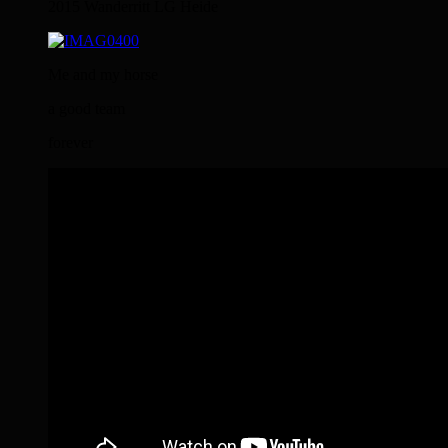
2015 Wanderritt LG Heide
Me and my horse
a good team
forever