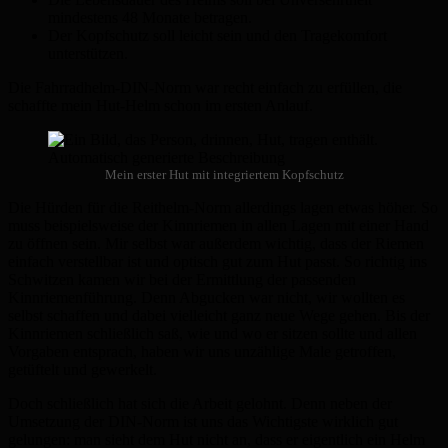
mindestens 48 Monate betragen.
Der Kopfschutz soll leicht sein und den Tragekomfort
unterstützen.
Die Fahrradhelm-DIN-Norm war recht einfach zu erfüllen, die
schaffte mein Hut-Helm schon im ersten Anlauf.
Mein erster Hut mit integriertem Kopfschutz
Die Hürden für die Reithelm-Norm allerdings lagen etwas höher. So
muss beispielsweise der Kinnriemen in allen Lagen mit einer Hand
zu öffnen sein. Mir selbst war außerdem wichtig, dass der Riemen
einfach verstellbar ist und optisch gut zum Hut passt. So richtig ins
Schwitzen kamen wir bei der Ermittlung der passenden
Kinnriemenführung. Denn Abgucken war nicht, wir wollten es
selbst schaffen und dabei vielleicht ganz neue Wege gehen. Bis der
Kinnriemen schließlich saß, wie und wo er sitzen sollte und allen
Vorgaben entsprach, haben wir uns unzählige Male getroffen,
getüftelt und gewerkelt.
Doch schließlich hat sich die Arbeit gelohnt. Denn neben der
Umsetzung der DIN-Norm ist uns das Wichtigste wirklich gut
gelungen: man sieht dem Hut nicht an, dass er eigentlich ein Helm