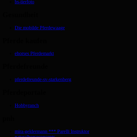
bs-tierfoto
Gesundheit
Die mobilde Pferdewaage
Pferde kaufen
ehorses Pferdemarkt
Pferdefreunde
pferdefreunde-sv-starkenberg
Pferdeportale
Hobbyranch
pnh
mira-geldermann *** Parelli Instruktor
naturalhorseconcepts