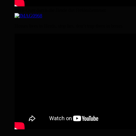
2016 Quer durch die Heide das Heideabenteuer
Horses lives in Herds, stop lies, don’t trap them in boxes