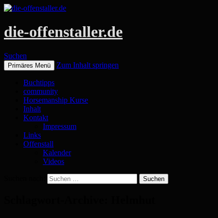
die-offenstaller.de
Suchen
Zum Inhalt springen
Primäres Menü
Buchtipps
community
Horsemanship Kurse
Inhalt
Kontakt
Impressum
Links
Offenstall
Kalender
Videos
Suchen nach:
Schlagwort-Archive: Helmhut