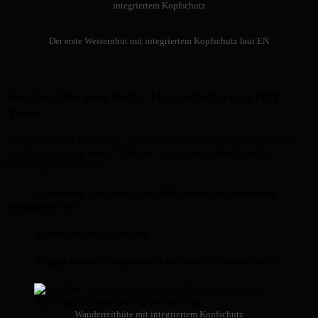
integriertem Kopfschutz
Der erste Westernhut mit integriertem Kopfschutz laut EN
Von der Idee zum Helm: Herausforderung DIN-
Norm
Auch wenn die Idee eines „Hut-Helms“ für Reiter nicht ganz neu
ist, gibt es bislang keine Produkte, die meine Anforderungen
überzeugend erfüllen:
· Sicherheit, die durch die DIN-Norm für Reithelme
vorgegeben ist
· authentisches Aussehen
· Tragekomfort (Bequemlichkeit und Wetterschutz)
Wanderreithüte mit integriertem Kopfschutz