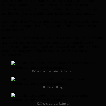
(2019) meine Tour von Halle/S. nach Barcelona nach 500 km
wegen Satteldrucks abbrechen musste. Mein neuer Hut mit
integriertem Kopfschutz dagegen bestand alle Herausforderungen
mit Bravour. Das ist wichtig, denn das kannte ich auch anders.
2017 hatte ich das Wanderreiten erstmals für mich entdeckt, zuerst
noch mit einer organisierten Reitgruppe u.a beim Habereder im
Bayrischen Wald.
Im April 2017 war ich in Sizilien. Der 180 km lange Trail führte uns
quer durch Sizilien vom Landesinneren bis hin zum Ätna. Ich
erinnere mich gut: es war April und es war eiskalt. Alle Teilnehmer
trugen ordnungsgemäß ihre Reithelme. (bei Veranstaltern
obligatorisch)
Helm ist obligatorisch in Italien.
Horde am Hang
Kollegen auf der Reittour