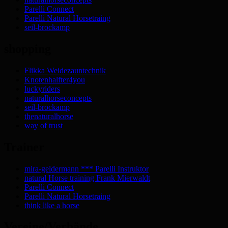
Parelli Connect
Parelli Natural Horsetraing
seil-brockamp
shopping
Flikka Weidezauntechnik
Knotenhalfter4you
luckyriders
naturalhorseconcepts
seil-brockamp
thenaturalhorse
way of trust
Trainer
mira-geldermann *** Parelli Instruktor
natural Horse training Frank Mierwaldt
Parelli Connect
Parelli Natural Horsetraing
think like a horse
Vereine/Verbände