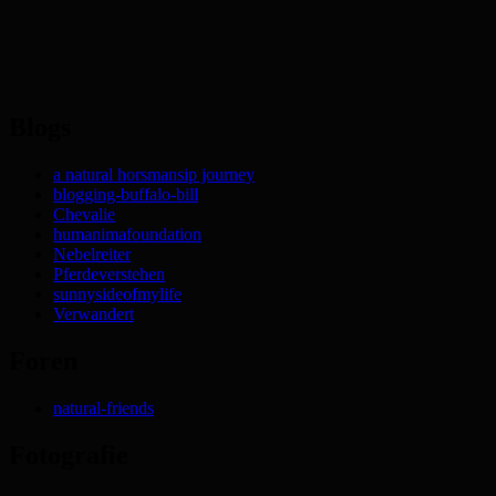
Blogs
a natural horsmansip journey
blogging-buffalo-bill
Chevalie
humanimafoundation
Nebelreiter
Pferdeverstehen
sunnysideofmylife
Verwandert
Foren
natural-friends
Fotografie