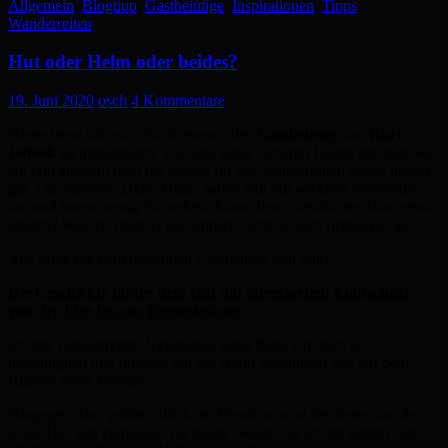
Allgemein
,
Blogtipp
,
Gastbeiträge
,
Inspirationen
,
Tipps
,
Wanderreiten
Hut oder Helm oder beides?
19. Juni 2020
osch
4 Kommentare
Heute freue ich mich Euch einen tollen
Gastbeitrag
von
Kurt
Jelinek
zu präsentieren. Die Idee eines sicheren Helms der aber wie
ein Hut aussieht fand ich gerade für das Wanderreiten schon immer
gut. Die meisten „Helm-Hüte“ sahen halt nur wirklich bescheiden
aus und boten wenig Sicherheit. Kann diese Geschichte daran etwas
ändern? Wie ich finde ja und optisch sieht es auch richtig gut aus.
Viel Spaß mit dem folgenden Gastbeitrag von Kurt:
Die Geschichte hinter dem Hut mit integriertem Kopfschutz –
von der Idee bis zur Fertigstellung
Ich bin Wanderreiter. Nirgendwo sonst fühle ich mich so
ursprünglich und intensiv mit der Natur verbunden wie auf dem
Rücken eines Pferdes.
Hingegen: Das größte Glück der Pferde scheint der Reiter auf der
Erde. Das galt zumindest für meine beiden, als ich im letzten Jahr