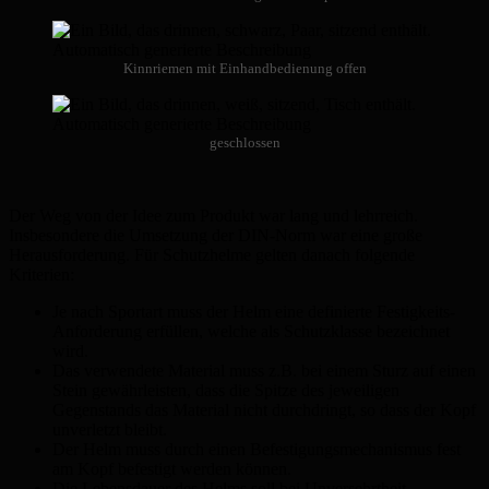
Kinnriemen mit Einhandbedienung offen
geschlossen
Der Weg von der Idee zum Produkt war lang und lehrreich.
Insbesondere die Umsetzung der DIN-Norm war eine große
Herausforderung. Für Schutzhelme gelten danach folgende
Kriterien:
Je nach Sportart muss der Helm eine definierte Festigkeits-
Anforderung erfüllen, welche als Schutzklasse bezeichnet
wird.
Das verwendete Material muss z.B. bei einem Sturz auf einen
Stein gewährleisten, dass die Spitze des jeweiligen
Gegenstands das Material nicht durchdringt, so dass der Kopf
unverletzt bleibt.
Der Helm muss durch einen Befestigungsmechanismus fest
am Kopf befestigt werden können.
Die Lebensdauer des Helms soll bei Unversehrtheit