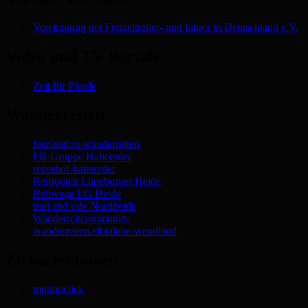
Vereinigung der Freizeitreiter- und fahrer in Deutschland e.V.
Video und TV Portale
Zeit für Pferde
Wanderreiten
faszination-wanderreiten
FB-Gruppe Habereder
reiterhof-habereder
Reitrouten Lüneburger Heide
Reitwege LG Heide
trail and ride Nordheide
Wanderreitcommunity
wanderreiten.elbtalaue-wendland
Zirkuslektionen
motionclick