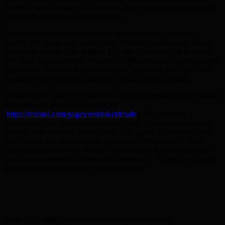
beim nächsten Windstoß die Luft am Halse abzuschnüren), das war
dann doch mehr als nur unangenehm.
Doch das Wanderreiten hatte mich gepackt und ich war nicht
gewillt, die Suche nach einem guten Reithelm aufzugeben. Meine
Ansprüche waren so groß nicht: Es sollte Helm und Hut in einem
sein. Eine gutaussehende, bequeme Kopfbedeckung mit integriertem
Kopfschutz. Kann so schwer nicht sein, dachte ich mir. Und doch
brachten meine Internetrecherchen zunächst kein Ergebnis.
Monate später habe ich schließlich doch ein amerikanisches Produkt
gefunden, das meiner Idee nahekam
(
https://resistol.com/pages/resistol-ridesafe
). Ein Helm mit
integriertem Hut. Oder andersherum? Egal. Typisch amerikanisch
allemal: groß, mächtig, fast wuchtig. Aus großer Entfernung wirkt
das Produkt sehr gutaussehend, perfekt für Westernreiter. Doch
schaut man genauer hin, wirken die schwarzen Kinn-Strapse und
auch die ausladende Krempe nicht authentisch. Für mich war auch
dieses Produkt leider keine echte Alternative.
Bilder von: https://resistol.com/pages/resistol-ridesafe