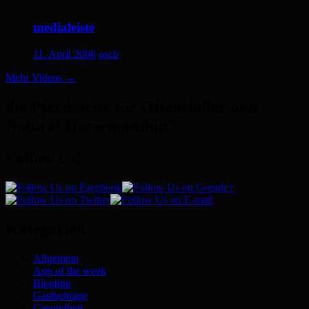
medialeiste
11. April 2008
osch
Mehr Videos
→
die Pferdeseite für Offenstaller und
Natural Horsemanship
Follow Us!
Kategorien
Allgemein
App of the week
Blogtipp
Gastbeiträge
Gesundheit