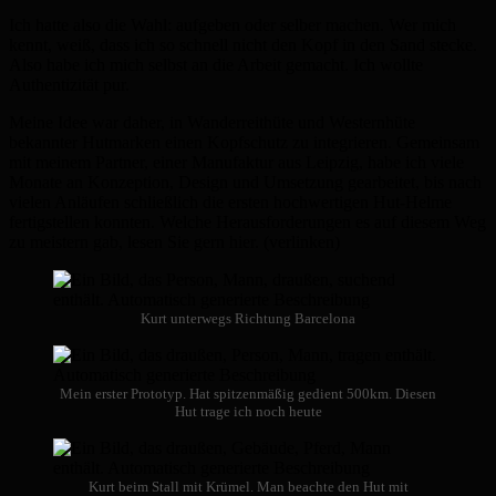
Ich hatte also die Wahl: aufgeben oder selber machen. Wer mich
kennt, weiß, dass ich so schnell nicht den Kopf in den Sand stecke.
Also habe ich mich selbst an die Arbeit gemacht. Ich wollte
Authentizität pur.
Meine Idee war daher, in Wanderreithüte und Westernhüte
bekannter Hutmarken einen Kopfschutz zu integrieren. Gemeinsam
mit meinem Partner, einer Manufaktur aus Leipzig, habe ich viele
Monate an Konzeption, Design und Umsetzung gearbeitet, bis nach
vielen Anläufen schließlich die ersten hochwertigen Hut-Helme
fertigstellen konnten. Welche Herausforderungen es auf diesem Weg
zu meistern gab, lesen Sie gern hier. (verlinken)
Kurt unterwegs Richtung Barcelona
Mein erster Prototyp. Hat spitzenmäßig gedient 500km. Diesen
Hut trage ich noch heute
Kurt beim Stall mit Krümel. Man beachte den Hut mit