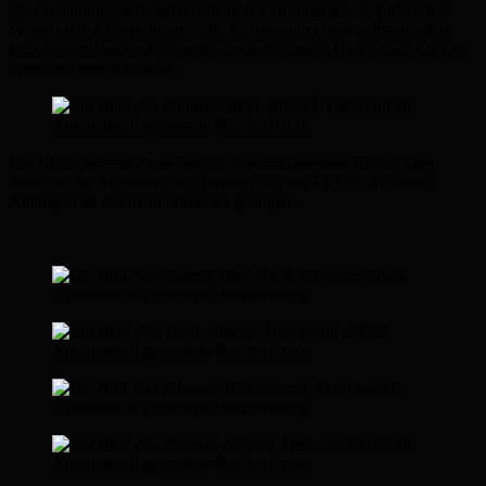
ist. Erkennungsmerkmal ist einzig der Kinnriemen. Wanderreiter,
Westernreiter, Freizeitreiter: alle können nun einen authentischen
Reiterhut mit verlässlichem Kopfschutz tragen. Und darauf bin ich
schon ein bisschen stolz.
Die Bilder zeigen etwas aus der Entwicklungsgeschichte. Das
authentische Aussehen der Hutform war ein MUSS. In seinen
Anfängen ist das nicht immer so gelungen.