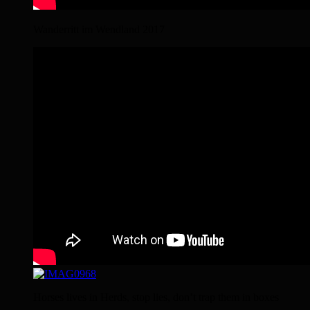
Wanderritt im Wendland 2017
Horses lives in Herds, stop lies, don’t trap them in boxes