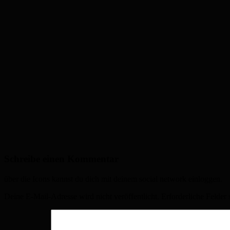
Schreibe einen Kommentar
über die Icons kannst du dich mit deinem social network einloggen.
Deine E-Mail-Adresse wird nicht veröffentlicht.
Erforderliche Felder 