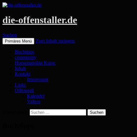
die-offenstaller.de
Suchen
Zum Inhalt springen
Primäres Menü
Buchtipps
community
Horsemanship Kurse
Inhalt
Kontakt
Impressum
Links
Offenstall
Kalender
Videos
Suchen nach:
Buchtipps