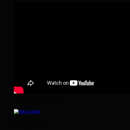
2015 Wanderritt LG Heide
Me and my horse