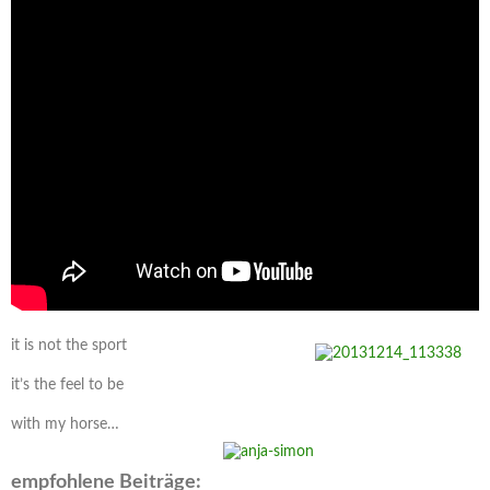
it is not the sport
it’s the feel to be
with my horse…
empfohlene Beiträge: