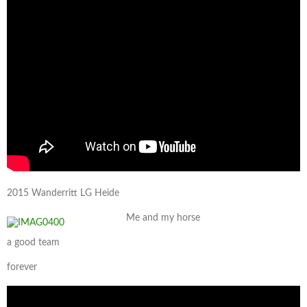
2015 Wanderritt LG Heide
Me and my horse
a good team
forever