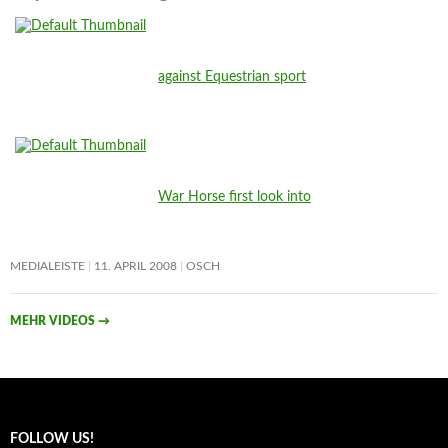
against Equestrian sport
War Horse first look into
MEDIALEISTE
11. APRIL 2008
OSCH
MEHR VIDEOS
→
FOLLOW US!