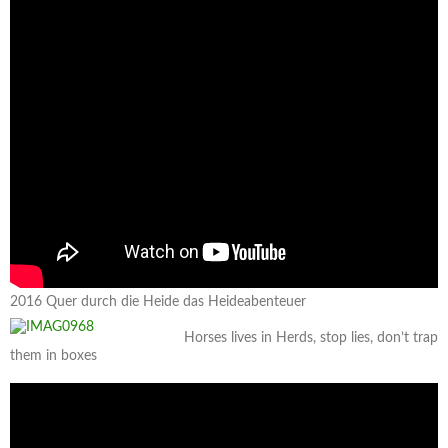
2016 Quer durch die Heide das Heideabenteuer
Horses lives in Herds, stop lies, don’t trap
them in boxes