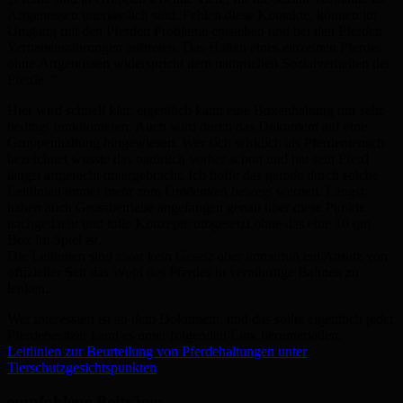
Artgenossen unerlässlich sind. Fehlen diese Kontakte, können im
Umgang mit den Pferden Probleme entstehen und bei den Pferden
Verhaltensstörungen auftreten. Das Halten eines einzelnen Pferdes
ohne Artgenossen widerspricht dem natürlichen Sozialverhalten der
Pferde. “
Hier wird schnell klar, eigentlich kann eine Boxenhaltung nur sehr
bedingt funktionieren. Auch wird durch das Dokument auf eine
Gruppenhaltung hingewiesen. Wer sich wirklich als Pferdemensch
bezeichnet wusste das natürlich vorher schon und hat sein Pferd
längst artgerecht untergebracht. Ich hoffe das gerade durch solche
Leitlinien immer mehr zum Umdenken bewegt werden. Längst
haben auch Grossbetriebe angefangen genau über diese Punkte
nachgedacht und tolle Konzepte umgesetzt ohne das eine 10 qm
Box im Spiel ist.
Die Leitlinien sind zwar kein Gesetz aber immerhin ein Ansatz von
offizieller Seit das Wohl des Pferdes in vernünftige Bahnen zu
lenken.
Wer interessiert ist an dem Dokument, und das sollte eigentlich jeder
Pferdebesitzer kann es unter folgenden Link herunterladen:
Leitlinien zur Beurteilung von Pferdehaltungen unter
Tierschutzgesichtspunkten
empfohlene Beiträge: