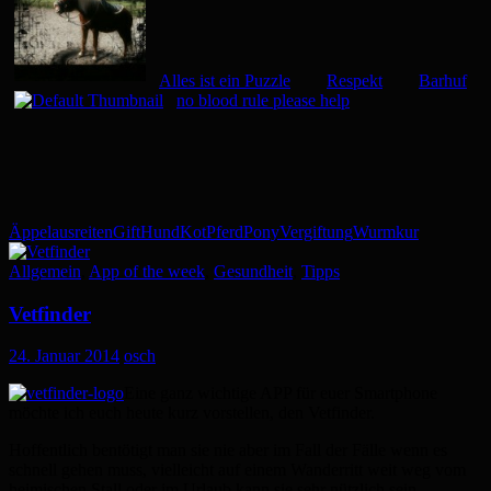
Alles ist ein Puzzle
Respekt
Barhuf
no blood rule please help
Äppel
ausreiten
Gift
Hund
Kot
Pferd
Pony
Vergiftung
Wurmkur
Allgemein
,
App of the week
,
Gesundheit
,
Tipps
Vetfinder
24. Januar 2014
osch
Eine ganz wichtige APP für euer Smartphone
möchte ich euch heute kurz vorstellen, den Vetfinder.
Hoffentlich bentötigt man sie nie aber im Fall der Fälle wenn es
schnell gehen muss, vielleicht auf einem Wanderritt weit weg vom
heimischen Stall oder im Urlaub kann sie sehr nützlich sein.