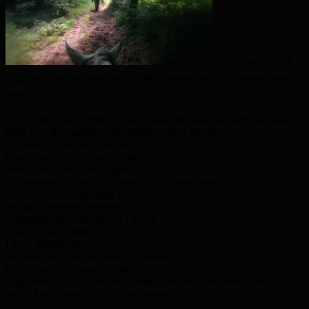
Immer wieder gibt
es grosse Diskussionen um das Bepflanzen der Pferdekoppel oder
Weide.
Da ich mich auch immer schwer damit tue was nun geht und was
nicht hier als Kurztipp zum Merken eine Liste der
Pferdeverträglichen Pflanzen:
Haselnuss, Felsenbirne, Quitte,
Weißdorn, Forsythie, Vogelkirsche,
Schneebeere, Schlehe (Schwarzdorn), Mehlbeere,
Holunder, Bauernjasmin, Flieder,
Spiräen, Weigelie, Hortensie,
Johannesbeere, Feuerdorn, Flieder,
Linde, Holz- Apfel, Erle,
Ulme, Pappel, Birke,
Fingerstrauch, Schlehdorn, Brombeere,
Hunds- und Filzrose, Hartriegel,
Hagebutte, Obstbäume (alte Obstbaumsorten besonders robust)
Wein, Matébaum (Ilex paraguariensis)