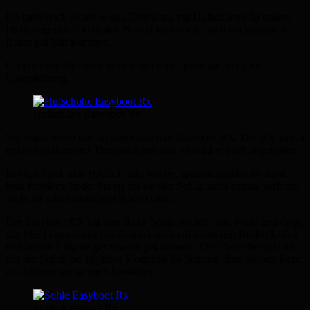
Ich habe noch relativ wenig Erfahrung mit Hufschuhen da unsere
Pferde eigentlich komplett Barhuf laufen und auch auf grösseren
Ritten gut klar kommen.
Unsere Lilly die einen Reheschub hatte benötigte nun aber
Unterstützung.
Hufschuhe Easyboot Rx
Wir entschieden uns für den Hufschuh Easyboot RX. Der RX ist ein
reiner Kranken und Therapieschuh und so wird er auch angeboten.
Er eignet sich also NICHT zum Reiten, spazierengehen ist damit
kein Problem. In der Praxis hat sie den Schuh nicht einmal verloren
auch auf sehr matschigen Boden nicht.
Der Easyboot RX hat eine dicke Sohle mit sehr viel Profil und Grip,
das Pferd kann damit problemfrei auch auf unebenen Boden laufen
und unsere Lilly ist gut zurecht gekommen. Der Hersteller gibt an
das der Schuh bei täglicher Kontrolle 24 Stunden dran bleiben kann,
das können wir so auch bestätigen.
Sohle Easyboot Rx