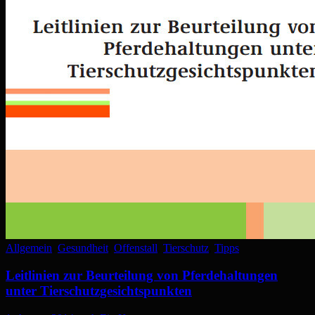
Allgemein
,
Gesundheit
,
Offenstall
,
Tierschutz
,
Tipps
Leitlinien zur Beurteilung von Pferdehaltungen
unter Tierschutzgesichtspunkten