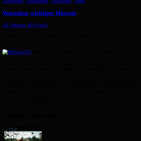
Allgemein
,
Gesundheit
,
Tierschutz
,
Tipps
Wurmkur wichtiger Hinweis
18. Februar 2014
osch
Letztens bin ich über einen Artikel gestolpert, der mir sehr am
Herzen liegt.
Bitte lasst eure Pferde wenn ihr eine Wurmkur
verabreicht habt am Stall, verzichtet die nächsten 3 Tage auf Ausritte
auch wenn das schöne Wetter noch so sehr lockt. Zum einen ist die
Wurmkur eine Belastung fürs Pferd und es benötigt einfach etwas
Ruhe zum anderen können die ausgeschiedenen Äppel von Hunden
gefressen werden (ja einige Hunde finden das toll) und können beim
Hund zu starken Vergiftungserscheinungen führen. Auch am Stall
sollten keine Hunde in der Zeit frei rumlaufen. Bitte teilt dies fleissig
mit euren Freunden die Tiere haben bevor es den nächsten Hund
erwischt. Vielen Dank.
empfohlene Beiträge: