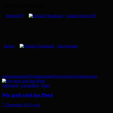
empfohlene Beiträge:
ReiterAPP
Update ReiterAPP
Herbst
Entwurmung
android
app
apple
Notfallnummer
Praxis
Tierarzt
Umkreissuche
Allgemein
,
Gesundheit
,
Tipps
Wie groß wird das Pferd
7. Dezember 2013
osch