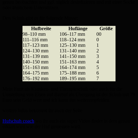
genau beobachten und ggf. täglich desinfizieren und mit einer Socke
oder ähnlichem Unterstützen.
Den Schuh gibt es für folgende Masse:
Hufbreite
Huflänge
Größe
98–110 mm
106–117 mm
00
111–116 mm
118–124 mm
0
117–123 mm
125–130 mm
1
124–130 mm
131–140 mm
2
131–139 mm
141–150 mm
3
140–150 mm
151–163 mm
4
151–163 mm
164–174 mm
5
164–175 mm
175–188 mm
6
176–192 mm
189–195 mm
7
Mein Fazit als Kranken- und Therapieschuh oder auch für die
Umstellung von Eisen auf Barhuf als Übergang ist der Schuh mit 79
Euro sein Geld wert und ich kann ihn weiterempfehlen.
weitere Infos bekommt ihr auch der Seite
Hufschuh coach
wo ihr auch ein super Video findet in dem genau
erklärt wird wie der Huf gemessen wird.