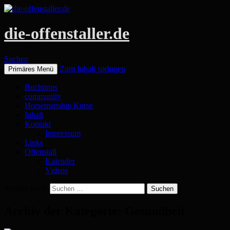
die-offenstaller.de
Suchen
Zum Inhalt springen
Primäres Menü
Buchtipps
community
Horsemanship Kurse
Inhalt
Kontakt
Impressum
Links
Offenstall
Kalender
Videos
Suchen nach:
Archiv der Kategorie: Gesundheit