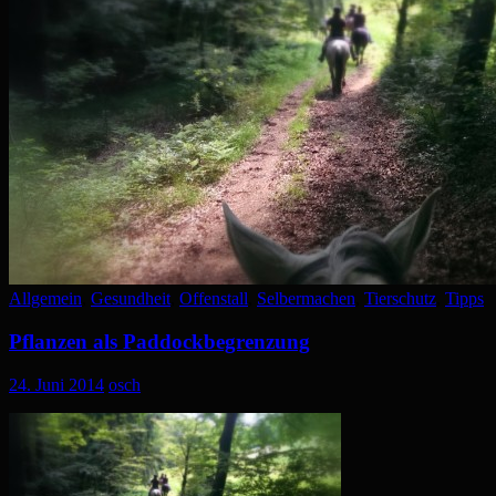
Allgemein
,
Gesundheit
,
Offenstall
,
Selbermachen
,
Tierschutz
,
Tipps
Pflanzen als Paddockbegrenzung
24. Juni 2014
osch