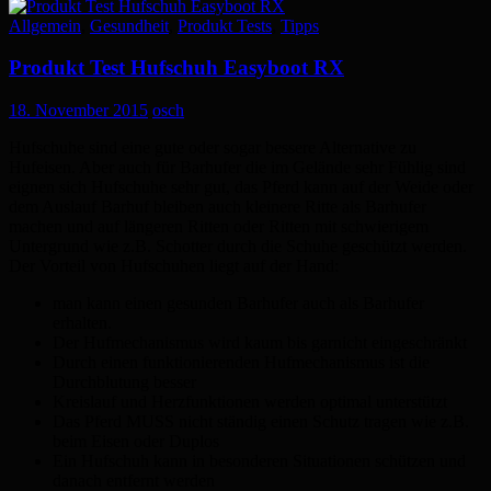
Allgemein
,
Gesundheit
,
Produkt Tests
,
Tipps
Produkt Test Hufschuh Easyboot RX
18. November 2015
osch
Hufschuhe sind eine gute oder sogar bessere Alternative zu
Hufeisen. Aber auch für Barhufer die im Gelände sehr Fühlig sind
eignen sich Hufschuhe sehr gut, das Pferd kann auf der Weide oder
dem Auslauf Barhuf bleiben auch kleinere Ritte als Barhufer
machen und auf längeren Ritten oder Ritten mit schwierigem
Untergrund wie z.B. Schotter durch die Schuhe geschützt werden.
Der Vorteil von Hufschuhen liegt auf der Hand:
man kann einen gesunden Barhufer auch als Barhufer
erhalten.
Der Hufmechanismus wird kaum bis garnicht eingeschränkt
Durch einen funktionierenden Hufmechanismus ist die
Durchblutung besser
Kreislauf und Herzfunktionen werden optimal unterstützt
Das Pferd MUSS nicht ständig einen Schutz tragen wie z.B.
beim Eisen oder Duplos
Ein Hufschuh kann in besonderen Situationen schützen und
danach entfernt werden