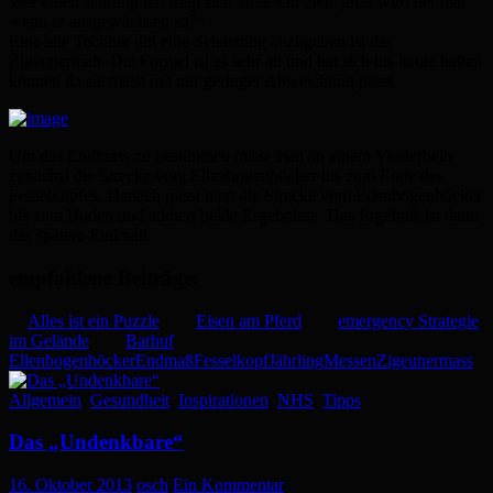
Wer einen Jährling hat fragt sich vielleicht „wie groß wird der mal
wenn er ausgewachsen ist?“
Eine alte Technik um eine Schätzung abzugeben ist das
Zigeunermaß. Die Formel ist es sehr alt und hat sich bis heute halten
können da sie meist mit nur geringer Abweichung passt.
Um das Endmass zu bestimmen misst man an einem Vorderbein
zunächst die Strecke vom Ellenbogenhöcker bis zum Ende des
Fesselkopfes. Danach misst man die Strecke vom Ellenbogenhöcker
bis zum Boden und addiert beide Ergebnisse. Das Ergebnis ist dann
das spätere Endmaß.
empfohlene Beiträge:
Alles ist ein Puzzle
Eisen am Pferd
emergency Strategie
im Gelände
Barhuf
Ellenbogenhöcker
Endmaß
Fesselkopf
Jährling
Messen
Zigeunermass
Allgemein
,
Gesundheit
,
Inspirationen
,
NHS
,
Tipps
Das „Undenkbare“
16. Oktober 2013
osch
Ein Kommentar