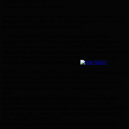
– meiner ist ein Vollblut
– bei uns im Stall machen das alle so
Demnach sind in einigen Ställen ganze Herden ‚kälteempfindlich‘?
Was steckt dahinter, geht dort die Kältekrankheit um? Oder werden
die Pferde einfach nicht artgerecht gehalten?
Ganz klar ein Pferd was wenig Bewegungsmöglichkeit hat,
eingesperrt in einer Box lebt und Tagsüber nur 5 Std. raus kommt
und dann auch noch geschert wird FRIERT! Da hilft die Decke.
Also dient die Decke doch meist dazu aus dem Vierbeiner ein immer
nutzbares Sportgerät zu machen das dann ebend auf Grundlage
menschlicher Bedürfnisse eingedeckt wird.
Ein Pferd in natürlicher Haltung, also Offenstall – Bewegungsstall –
Paddock trail etc… benötigt keine Decken, es hat ein
optimales System gegen die Kälte. Sowohl Kreislauf als auch Fell
(wenns denn nicht geschoren wird) trotzen problemfrei auch -20
Grad.
Es benötigt lediglich einen Unterstand gegen eisigen Wind und
Dauernässe, viel Heu ohne zu lange Fresspausen und einen
Herdenverband in dem das Pferd natürliche Bewegungsanreize hat,
der Mensch sollte in der kalten Jahreszeit etwas zurückstecken, das
Pferd ist KEIN SPORTGERÄT.
Ein Pferd mit natürlichem Winderfell schwitzt schneller und bei