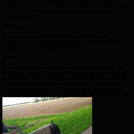
Gelände stellen sich unsere Vierbeiner schnell als Experten heraus,
sie sind viel näher an der Natur dran als wir und haben die
schärferen Sinne.
Wo bin ich
Karten lesen lernen, Kompass Navigation, GPS gestütze
Routensysteme. Es gibt viele Möglichkeiten sich im Gelände zu
orientieren je mehr man kennt um so besser.
Kondition
Grundsätzlich gilt für uns wir verlangen nichts unmögliches. Die
erste Etappe werden 2 Tage mit je 30 km geritten danach Sternritte
und am Ende 2 Tage Rückritt mit wieder jeweils 30km/Tag. Mein
Anspruch an mich selber ist das MUSS nicht nur Pferd schaffen
sondern ich auch! Wenn ich 30 km gehen kann, kann ich es von
meinem Pferd auch erwarten. Tatsächlich sind 30 km für Pferde bei