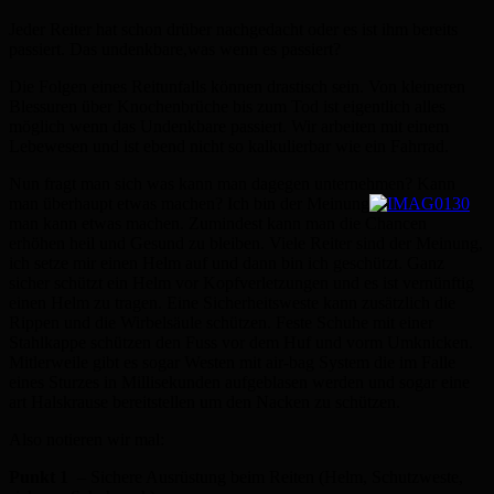
Jeder Reiter hat schon drüber nachgedacht oder es ist ihm bereits
passiert. Das undenkbare,was wenn es passiert?
Die Folgen eines Reitunfalls können drastisch sein. Von kleineren
Blessuren über Knochenbrüche bis zum Tod ist eigentlich alles
möglich wenn das Undenkbare passiert. Wir arbeiten mit einem
Lebewesen und ist ebend nicht so kalkulierbar wie ein Fahrrad.
Nun fragt man sich was kann man dagegen unternehmen? Kann
man überhaupt etwas machen? Ich bin der Meinung
man kann etwas machen. Zumindest kann man die Chancen
erhöhen heil und Gesund zu bleiben. Viele Reiter sind der Meinung,
ich setze mir einen Helm auf und dann bin ich geschützt. Ganz
sicher schützt ein Helm vor Kopfverletzungen und es ist vernünftig
einen Helm zu tragen. Eine Sicherheitsweste kann zusätzlich die
Rippen und die Wirbelsäule schützen. Feste Schuhe mit einer
Stahlkappe schützen den Fuss vor dem Huf und vorm Umknicken.
Mitlerweile gibt es sogar Westen mit air-bag System die im Falle
eines Sturzes in Millisekunden aufgeblasen werden und sogar eine
art Halskrause bereitstellen um den Nacken zu schützen.
Also notieren wir mal:
Punkt 1
– Sichere Ausrüstung beim Reiten (Helm, Schutzweste,