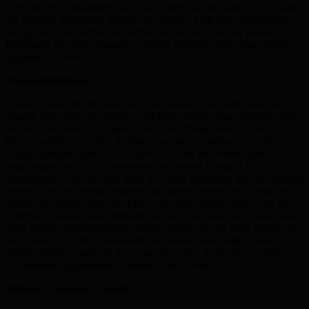
Pferd in neue Situationen und nicht mehr nah am Stall. Wo wir hier
auf unseren Tagestrails immer sehr nah am Stall sind herrscht eine
viel grössere Sicherheit und selbst das hat man von der kleinen
Dorfrunde bis zum Erkunden weiterer Strecken und neuen Wegen
eigentlich trainiert.
Pausensituationen
In den Pausen möchte man auch mal etwas Essen und dabei nicht
ständig den Strick das Pferd in der Hand haben. Das ist leider etwas
was wir nie intensiv trainiert haben. Die Pferde sollen in den
Pausen wirklich „runter“ kommen und sich ausruhen und nicht
Grasen sondern ruhen. Also habe ich schon im Winter damit
angefangen die Pferde regelmässig mit einem Halsgurt kurz
anzubinden so das sie sich nicht im Strick verfangen und das Warten
lernen. Erst nur wenige Minuten und immer neben dem Pferd um
notfalls zu helfen, dann das Pferd mal allein stehen lassen und sich
entfernen. Sowohl das entfernen als auch die Dauer wird nach und
nach erhöht. Das funktioniert schon richtig gut und wird jetzt auch
auf unseren Ausritten ausserhalb des heimischen Stalls trainiert. Ein
Wanderreitpferd sollte in der Lage sein mind. 1 Stunde an einer
Pausesation angebunden zu stehen und zu ruhen.
Drüber – drunter – durch