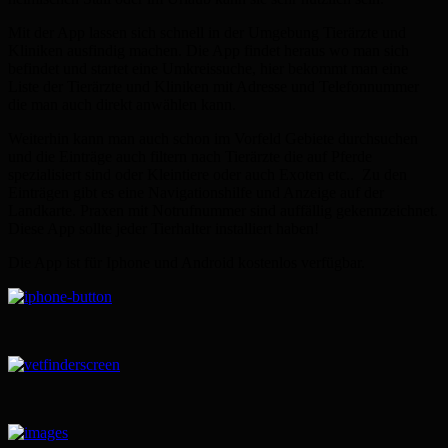
Mit der App lassen sich schnell in der Umgebung Tierärzte und
Kliniken ausfindig machen. Die App findet heraus wo man sich
befindet und startet eine Umkreissuche, hier bekommt man eine
Liste der Tierärzte und Kliniken mit Adresse und Telefonnummer
die man auch direkt anwählen kann.
Weiterhin kann man auch schon im Vorfeld Gebiete durchsuchen
und die Einträge auch filtern nach Tierärzte die auf Pferde
spezialisiert sind oder Kleintiere oder auch Exoten etc.. Zu den
Einträgen gibt es eine Navigationshilfe und Anzeige auf der
Landkarte. Praxen mit Notrufnummer sind auffällig gekennzeichnet.
Diese App sollte jeder Tierhalter installiert haben!
Die App ist für Iphone und Android kostenlos verfügbar.