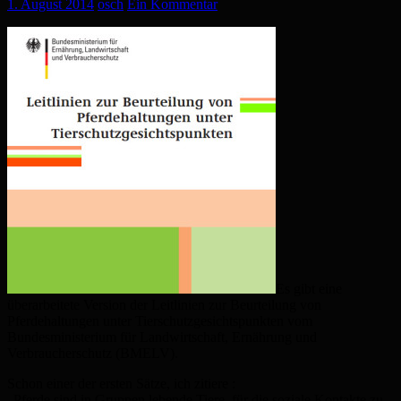
1. August 2014
osch
Ein Kommentar
Es gibt eine
überarbeitete Version der Leitlinien zur Beurteilung von
Pferdehaltungen unter Tierschutzgesichtspunkten vom
Bundesministerium für Landwirtschaft, Ernährung und
Verbraucherschutz (BMELV).
Schon einer der ersten Sätze, ich zitiere :
„Pferde sind in Gruppen lebende Tiere, für die soziale Kontakte zu