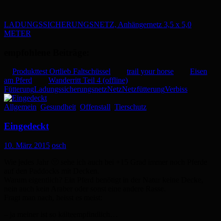
LADUNGSSICHERUNGSNETZ, Anhängernetz 3,5 x 5,0
METER
empfohlene Beiträge:
Produkttest Ortlieb Faltschüssel
trail your horse
Eisen
am Pferd
Wanderritt Teil 4 (offline)
Fütterung
Ladungssicherungsnetz
Netz
Netzfütterung
Verbiss
Allgemein
,
Gesundheit
,
Offenstall
,
Tierschutz
Eingedeckt
10. März 2015
osch
Wie jedes Jahr 🙁 sehe ich auch bei +15 Grad immer noch Pferde
auf den Paddocks mit Decken.
Warum eigentlich? Ein Pferd benötigt in der Natur keine Decke,
nein auch kein Araber oder sonst eine andere Rasse.
Fragt man nach, heisst es meist:
– ja meiner ist so kälteempfindlich…