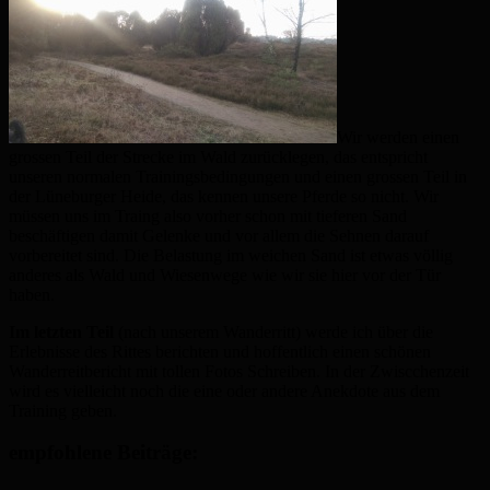
Wir werden einen
grossen Teil der Strecke im Wald zurücklegen, das entspricht
unseren normalen Trainingsbedingungen und einen grossen Teil in
der Lüneburger Heide, das kennen unsere Pferde so nicht. Wir
müssen uns im Traing also vorher schon mit tieferen Sand
beschäftigen damit Gelenke und vor allem die Sehnen darauf
vorbereitet sind. Die Belastung im weichen Sand ist etwas völlig
anderes als Wald und Wiesenwege wie wir sie hier vor der Tür
haben.
Im letzten Teil
(nach unserem Wanderritt) werde ich über die
Erlebnisse des Rittes berichten und hoffentlich einen schönen
Wanderreitbericht mit tollen Fotos Schreiben. In der Zwiscchenzeit
wird es vielleicht noch die eine oder andere Anekdote aus dem
Training geben.
empfohlene Beiträge: