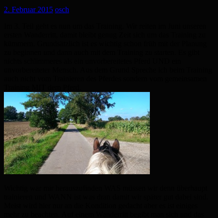
2. Februar 2015
osch
Im 3. Teil geht es nun um das Training. Wir reiten im Juni unseren
ersten Wanderritt, damit bleibt genug Zeit sich um das Training zu
kümmern. Grundsätzlich ist es wichtig schon früh mit der Planung
zu beginnen und dann auch mit dem Training zu starten. Es gibt
nichts schlimmeres als ein unvorbereitetes Pferd UND ein
unvorbereiteter Mensch. Aus dem Grund Spreche ich beim Training
auch nicht vom Trainieren des Pferdes sondern vom gemeinsamen
Training MIT dem Pferd.
Wichtig war mir herauszufinden WAS müssen wir denn überhaupt
trainieren und WANN ist was dran damit wir später gut dabei sind.
Meist wird hier nur an die Kondition gedacht aber es ist einiges
mehr zu beachten. Auf einem Wanderritt begibt man sich und das