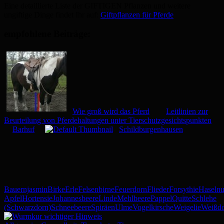
Eine detaillierte Liste der GIFTIGEN Pflanzen und weitere
ungiftige Dinge findet Ihr auf:
Giftpflanzen für Pferde
empfohlene Beiträge:
Wie groß wird das Pferd
Leitlinien zur
Beurteilung von Pferdehaltungen unter Tierschutzgesichtspunkten
Barhuf
Schildburgenhausen
Bauernjasmin
Birke
Erle
Felsenbirne
Feuerdorn
Flieder
Forsythie
Haselnu
Apfel
Hortensie
Johannesbeere
Linde
Mehlbeere
Pappel
Quitte
Schlehe
(Schwarzdorn)
Schneebeere
Spiräen
Ulme
Vogelkirsche
Weigelie
Weißd