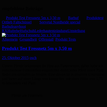
empfohlene Beiträge:
Produkt Test Fressnetz 5m x 3,50 m
Barhuf
Produkttest
Ortlieb Faltschüssel
Seevetal Nordheide special
Barhuf
easyboot
RX
Hufrehe
Hufschuh
Lederhautentzündung
Umstellung
Allgemein
,
Gesundheit
,
Offenstall
,
Produkt Tests
Produkt Test Fressnetz 5m x 3,50 m
25. Oktober 2015
osch
Unsere Pferde bekommen ihr Heu aus Futternetzen, daher habe ich
verschiedene Futterstellen eingerichtet damit jedes Pferd einen Platz
findet um stressfrei zu fressen. Eine davon ist in unserem Unterstand
und bietet auf einer Länge von knapp 6m mit einer Höhe von 1,75
m besonders viel Platz.
Pferde am Futternetz