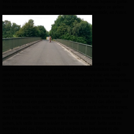
Wer mit dem Parelli System vertraut ist kennt es als Squeeze game.
Hier trainieren wir mit dem Pferd durch enge Passagen zu gehen
über/unter Brücken zu gehen, verschieden Untergründe, an Autos
vorbei etc… all das
intensivieren wir nun noch etwas, Auf Autobahnbrücken ruhig
stehen bleiben (friendly game), an Baumaschinen die am rumpeln
sind vorbei oder auch mal stehen bleiben, durch lange Pfützen reiten
durch Bäche reiten unter Ästen durchreiten. All das kann man
reitend und auch führend trainieren. Wichtig ist so viel wie möglich
reale Situationen einzubauen. Eine Raschelplane, Pylone etc… auf
dem Platz sind ein guter Anfang, im Gelände wird das alles nur
wenig hilfreich sein. Ganz wichtig ist es hier auch selber zu lernen,
das Pferd benötigt für neue Dinge Zeit, der Mensch muss lernen
dem Pferd auch zu vertrauen und ihm die Zeit die es braucht zu
geben, ich stelle immer wieder fest wenn ich ’nur‘ helfe statt zu
befehlen und das Pferd auch mal machen lass bekommt es die
meisten Dinge viel nachhaltiger hin. Gerade im unwegsamen