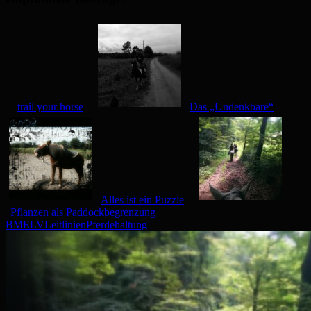
trail your horse
Das „Undenkbare“
Alles ist ein Puzzle
Pflanzen als Paddockbegrenzung
BMELV
Leitlinien
Pferdehaltung