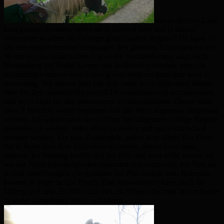
uns im flachen Land
kein grosses Problem, wenn sie A Gesund sind und B darauf
vorbereitet wurden. Im Gebirge gelten andere Regeln!! Da kann 15
km mit entsprechenden Steigungen den gleichen Trainingswert wie
30 km im Flachland haben. Für so ein Vorhaben muss auch nicht
Monatelang auf Teufel komm raus koditioniert werden, aber ein
rechtzeitiges intensiveres Training was langsam gesteigert wird ist
notwendig. Wir nutzen jetzt mit dem meist noch schlechten Wetter
eher die Zeit anbinden/Sicherheit/Desensibilisierung vorzubereiten
und noch nicht für den intensiveren Koditionsaufbau. Dieser sollte
etwa 8 Wochen vorher beginnen und ans Pferd angepasst aufgebaut
werden. Ich würde mich davor hüten hier allgemein Gültige Regeln
aufstellen zu wollen. Jedes Pferd ist anders und muss individuell
trainiert werden. Ein paar Faustregeln gelten trotz allem. Ein Pferd
hat in Ruhe (vor dem Ritt) einen Ruhepuls, diesen kann man
messen. Im Training erhöht sich der Puls und man sollte wissen ab
wo das Pferd schwierigkeiten bekommt und rechtzeitig den Puls im
Schritt runterbringen. (Je schneller der Puls zurück zum Ruhepuls
kommt, je Fitter ist das Pferd). Eine Besonderheit kann auch der
Untergrund sein. Es hilft nicht viel zu Wissen das man 30 km locker
in seiner Umgebung reiten zu können.