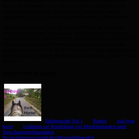
hoher Luftfeuchtigkeit ist es schwierig das Pferd schnell wieder
trocken zu bekommen, hier sollte nach dem Training dann eine
Abschwitzdecke benutzt werden die die Nässe nach aussen
transportiert oder das Pferd entsprechend trocken geführt werden.
Natürlich gibt es ältere oder auch kranke Pferde die tatsächlich
geschwächt sind und Unterstützung durch eine Decke benötigen.
Wir sollten uns aber klarmachen ein gesundes Pferd wird auf Dauer
mit dem Eindecken und Scheren sein natürliches Immunsystem
verlieren und es wird Jahr für Jahr immer mehr Unterstützung durch
Decken und co benötigen und kann letztlich einfach schneller Krank
werden.
empfohlene Beiträge:
Stallgerüchte Teil 1
Barhuf
trail your
horse
Leitlinien zur Beurteilung von Pferdehaltungen unter
Tierschutzgesichtspunkten
Decken
Immunsystem
Kälte
Offenstall
Winterfell