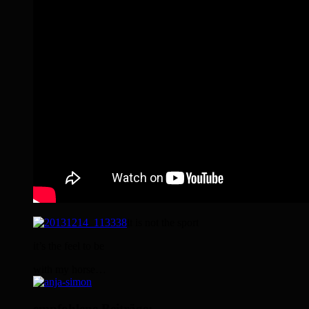
it is not the sport
it’s the feel to be
with my horse…
empfohlene Beiträge: