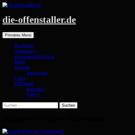
die-offenstaller.de
Suchen
Zum
Primäres Menü
Inhalt
springen
Buchtipps
community
Horsemanship Kurse
Inhalt
Kontakt
Impressum
Links
Offenstall
Kalender
Videos
Suchen
nach:
Schlagwort-Archive: Entertainer