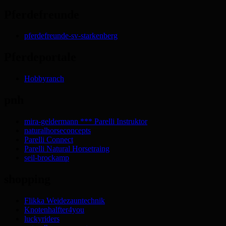
Pferdefreunde
pferdefreunde-sv-starkenberg
Pferdeportale
Hobbyranch
pnh
mira-geldermann *** Parelli Instruktor
naturalhorseconcepts
Parelli Connect
Parelli Natural Horsetraing
seil-brockamp
shopping
Flikka Weidezauntechnik
Knotenhalfter4you
luckyriders