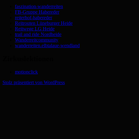
faszination-wanderreiten
FB-Gruppe Habereder
reiterhof-habereder
Reitrouten Lüneburger Heide
Reitwege LG Heide
trail and ride Nordheide
Wanderreitcommunity
wanderreiten.elbtalaue-wendland
Zirkuslektionen
motionclick
Stolz präsentiert von WordPress