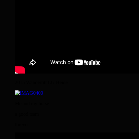
2015 Wanderritt LG Heide
Me and my horse
a good team
forever