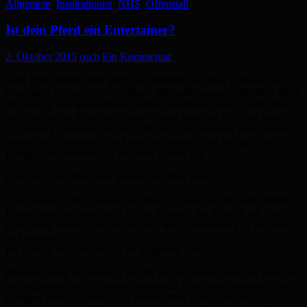
Allgemein
,
Inspirationen
,
NHS
,
Offenstall
Ist dein Pferd ein Entertainer?
2. Oktober 2015
osch
Ein Kommentar
Dein Pferd springt sehr gern vor Publikum je höher je besser, es
präsentiert sich gern einer riesigen Menschenmasse steht voller Stolz
im Viereck und wenns Reden könnte würde es money makes the
world schreien, diese Dankbaren Augen wenn du ihm eine neue
Glizterdecke auflegst, es mit Haffispray einsprühst es weiss einfach
das es nur so noooooch viel schöner aussieht und im täglichen
Kampf ums Pferdsein die besseren Karten hat.
Hast du so ein Pferd und glaubst den Mist auch?
Dann schau in den Spiegel und frag dich was mit dir nicht stimmt.
Pferde brauchen kein spray um zu glänzen, Sie glänzen mit ihrer
Ehrlichkeit Pferde springen so hoch wie es notwendig ist um voran
zu kommen
Im Viereck rackern sie sich oft aufgerollt einen Ast.
Pferde können unglaublich viel für uns tun wenn sie sicher sind das
wir aufpassen, selbst in einer Arena voll Zuschauer eine tolle show
hinlegen aber sie wollen sich diesem Mob ganz sicher nicht