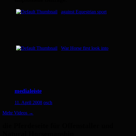
against Equestrian sport
War Horse first look into
medialeiste
11. April 2008
osch
Mehr Videos
→
die Pferdeseite für Offenstaller und
Natural Horsemanship