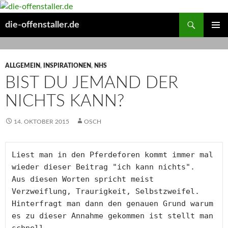
Suchen
die-offenstaller.de
ZUM
PRIMÄR
INHALT
MENÜ
SPRINGEN
ALLGEMEIN
,
INSPIRATIONEN
,
NHS
BIST DU JEMAND DER
NICHTS KANN?
14. OKTOBER 2015
OSCH
Liest man in den Pferdeforen kommt immer mal 
wieder dieser Beitrag "ich kann nichts".

Aus diesen Worten spricht meist 
Verzweiflung, Traurigkeit, Selbstzweifel.

Hinterfragt man dann den genauen Grund warum 
es zu dieser Annahme gekommen ist stellt man 
schnell
