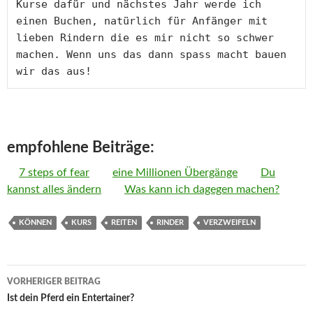
Kurse dafür und nächstes Jahr werde ich 
einen Buchen, natürlich für Anfänger mit 
lieben Rindern die es mir nicht so schwer 
machen. Wenn uns das dann spass macht bauen 
empfohlene Beiträge:
7 steps of fear
eine Millionen Übergänge
Du
kannst alles ändern
Was kann ich dagegen machen?
KÖNNEN
KURS
REITEN
RINDER
VERZWEIFELN
Beitrags-
VORHERIGER BEITRAG
Navigation
Ist dein Pferd ein Entertainer?