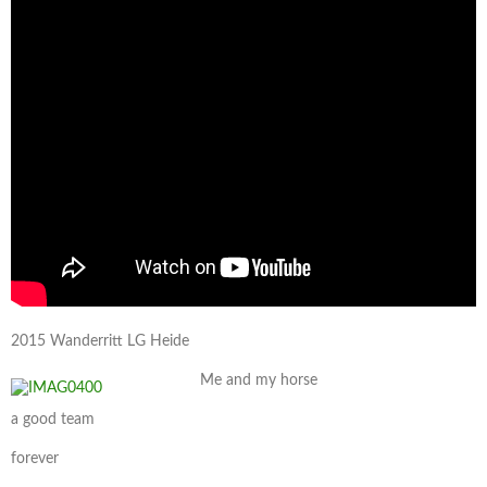
2015 Wanderritt LG Heide
Me and my horse
a good team
forever