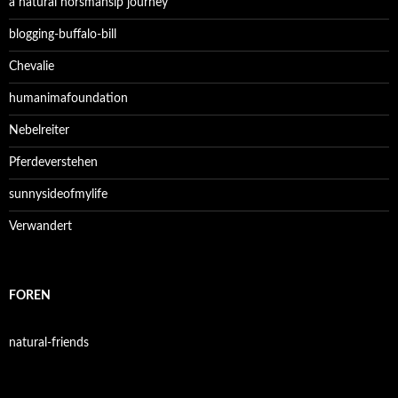
a natural horsmansip journey
blogging-buffalo-bill
Chevalie
humanimafoundation
Nebelreiter
Pferdeverstehen
sunnysideofmylife
Verwandert
FOREN
natural-friends