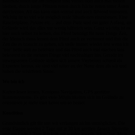
Baumaschinen die am rumpeln sind vorbei oder auch mal stehen
bleiben, durch lange Pfützen reiten durch Bäche reiten unter Ästen
durchreiten. All das kann man reitend und auch führend trainieren.
Wichtig ist so viel wie möglich reale Situationen einzubauen. Eine
Raschelplane, Pylone etc… auf dem Platz sind ein guter Anfang, im
Gelände wird das alles nur wenig hilfreich sein. Ganz wichtig ist es
hier auch selber zu lernen, das Pferd benötigt für neue Dinge Zeit,
der Mensch muss lernen dem Pferd auch zu vertrauen und ihm die
Zeit die es braucht zu geben, ich stelle immer wieder fest wenn ich
’nur‘ helfe statt zu befehlen und das Pferd auch mal machen lass
bekommt es die meisten Dinge viel nachhaltiger hin. Gerade im
unwegsamen Gelände stellen sich unsere Vierbeiner schnell als
Experten heraus, sie sind viel näher an der Natur dran als wir und
haben die schärferen Sinne.
Wo bin ich
Karten lesen lernen, Kompass Navigation, GPS gestütze
Routensysteme. Es gibt viele Möglichkeiten sich im Gelände zu
orientieren je mehr man kennt um so besser.
Kondition
Grundsätzlich gilt für uns wir verlangen nichts unmögliches. Die
erste Etappe werden 2 Tage mit je 30 km geritten danach Sternritte
und am Ende 2 Tage Rückritt mit wieder jeweils 30km/Tag. Mein