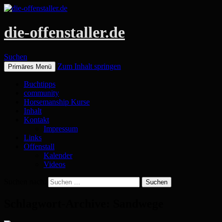
die-offenstaller.de
Suchen
Zum Inhalt springen
Primäres Menü
Buchtipps
community
Horsemanship Kurse
Inhalt
Kontakt
Impressum
Links
Offenstall
Kalender
Videos
Suchen nach:
Schlagwort-Archive: Sandwege