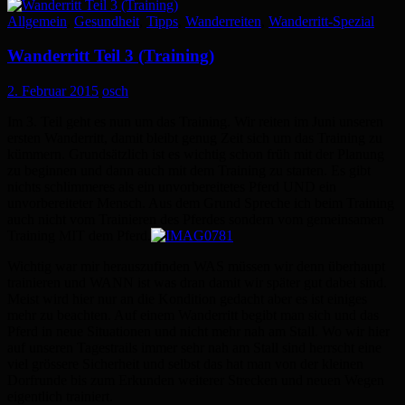
Allgemein
,
Gesundheit
,
Tipps
,
Wanderreiten
,
Wanderritt-Spezial
Wanderritt Teil 3 (Training)
2. Februar 2015
osch
Im 3. Teil geht es nun um das Training. Wir reiten im Juni unseren
ersten Wanderritt, damit bleibt genug Zeit sich um das Training zu
kümmern. Grundsätzlich ist es wichtig schon früh mit der Planung
zu beginnen und dann auch mit dem Training zu starten. Es gibt
nichts schlimmeres als ein unvorbereitetes Pferd UND ein
unvorbereiteter Mensch. Aus dem Grund Spreche ich beim Training
auch nicht vom Trainieren des Pferdes sondern vom gemeinsamen
Training MIT dem Pferd.
Wichtig war mir herauszufinden WAS müssen wir denn überhaupt
trainieren und WANN ist was dran damit wir später gut dabei sind.
Meist wird hier nur an die Kondition gedacht aber es ist einiges
mehr zu beachten. Auf einem Wanderritt begibt man sich und das
Pferd in neue Situationen und nicht mehr nah am Stall. Wo wir hier
auf unseren Tagestrails immer sehr nah am Stall sind herrscht eine
viel grössere Sicherheit und selbst das hat man von der kleinen
Dorfrunde bis zum Erkunden weiterer Strecken und neuen Wegen
eigentlich trainiert.