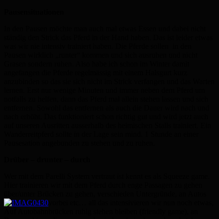
Pausensituationen
In den Pausen möchte man auch mal etwas Essen und dabei nicht
ständig den Strick das Pferd in der Hand haben. Das ist leider etwas
was wir nie intensiv trainiert haben. Die Pferde sollen in den
Pausen wirklich „runter“ kommen und sich ausruhen und nicht
Grasen sondern ruhen. Also habe ich schon im Winter damit
angefangen die Pferde regelmässig mit einem Halsgurt kurz
anzubinden so das sie sich nicht im Strick verfangen und das Warten
lernen. Erst nur wenige Minuten und immer neben dem Pferd um
notfalls zu helfen, dann das Pferd mal allein stehen lassen und sich
entfernen. Sowohl das entfernen als auch die Dauer wird nach und
nach erhöht. Das funktioniert schon richtig gut und wird jetzt auch
auf unseren Ausritten ausserhalb des heimischen Stalls trainiert. Ein
Wanderreitpferd sollte in der Lage sein mind. 1 Stunde an einer
Pausesation angebunden zu stehen und zu ruhen.
Drüber – drunter – durch
Wer mit dem Parelli System vertraut ist kennt es als Squeeze game.
Hier trainieren wir mit dem Pferd durch enge Passagen zu gehen
über/unter Brücken zu gehen, verschieden Untergründe, an Autos
vorbei etc… all das intensivieren wir nun noch etwas,
Auf Autobahnbrücken ruhig stehen bleiben (friendly game), an