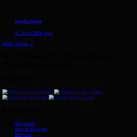
medialeiste
11. April 2008
osch
Mehr Videos
→
die Pferdeseite für Offenstaller und
Natural Horsemanship
Follow Us!
Kategorien
Allgemein
App of the week
Blogtipp