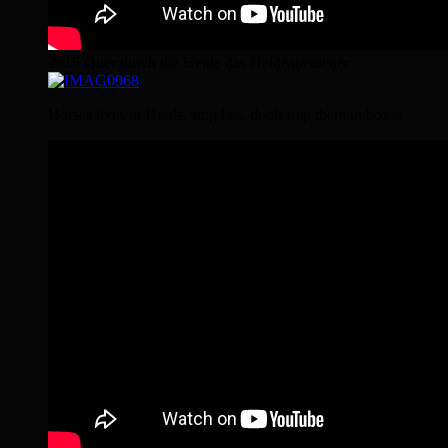
2016 Quer durch die Heide das Heideabenteuer
Horses lives in Herds, stop lies, don’t trap them in boxes