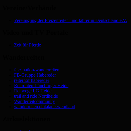
Vereine/Verbände
Vereinigung der Freizeitreiter- und fahrer in Deutschland e.V.
Video und TV Portale
Zeit für Pferde
Wanderreiten
faszination-wanderreiten
FB-Gruppe Habereder
reiterhof-habereder
Reitrouten Lüneburger Heide
Reitwege LG Heide
trail and ride Nordheide
Wanderreitcommunity
wanderreiten.elbtalaue-wendland
Zirkuslektionen