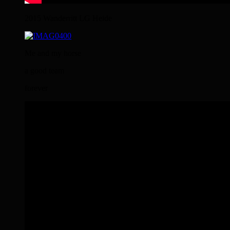
2015 Wanderritt LG Heide
Me and my horse
a good team
forever