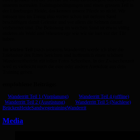
unseren normalen Trainingsbedingungen und einen grossen Teil in
der Lüneburger Heide, das kennen unsere Pferde so nicht. Wir
müssen uns im Traing also vorher schon mit tieferen Sand
beschäftigen damit Gelenke und vor allem die Sehnen darauf
vorbereitet sind. Die Belastung im weichen Sand ist etwas völlig
anderes als Wald und Wiesenwege wie wir sie hier vor der Tür
haben.
Im letzten Teil
(nach unserem Wanderritt) werde ich über die
Erlebnisse des Rittes berichten und hoffentlich einen schönen
Wanderreitbericht mit tollen Fotos Schreiben. In der Zwiscchenzeit
wird es vielleicht noch die eine oder andere Anekdote aus dem
Training geben.
empfohlene Beiträge:
Wanderritt Teil 1 (Vorplanung)
Wanderritt Teil 4 (offline)
Wanderritt Teil 2 (Ausrüstung)
Wanderritt Teil 5 (Nachlese)
Brücken
Heide
Sandwege
training
Wanderrit
Media