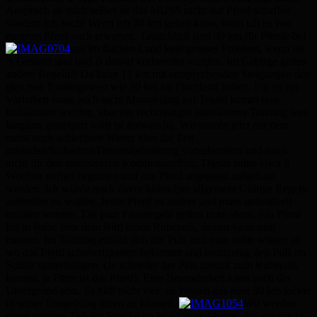
Anspruch an mich selber ist das MUSS nicht nur Pferd schaffen
sondern ich auch! Wenn ich 30 km gehen kann, kann ich es von
meinem Pferd auch erwarten. Tatsächlich sind 30 km für Pferde bei
uns im flachen Land kein grosses Problem, wenn sie
A Gesund sind und B darauf vorbereitet wurden. Im Gebirge gelten
andere Regeln!! Da kann 15 km mit entsprechenden Steigungen den
gleichen Trainingswert wie 30 km im Flachland haben. Für so ein
Vorhaben muss auch nicht Monatelang auf Teufel komm raus
koditioniert werden, aber ein rechtzeitiges intensiveres Training was
langsam gesteigert wird ist notwendig. Wir nutzen jetzt mit dem
meist noch schlechten Wetter eher die Zeit
anbinden/Sicherheit/Desensibilisierung vorzubereiten und noch
nicht für den intensiveren Koditionsaufbau. Dieser sollte etwa 8
Wochen vorher beginnen und ans Pferd angepasst aufgebaut
werden. Ich würde mich davor hüten hier allgemein Gültige Regeln
aufstellen zu wollen. Jedes Pferd ist anders und muss individuell
trainiert werden. Ein paar Faustregeln gelten trotz allem. Ein Pferd
hat in Ruhe (vor dem Ritt) einen Ruhepuls, diesen kann man
messen. Im Training erhöht sich der Puls und man sollte wissen ab
wo das Pferd schwierigkeiten bekommt und rechtzeitig den Puls im
Schritt runterbringen. (Je schneller der Puls zurück zum Ruhepuls
kommt, je Fitter ist das Pferd). Eine Besonderheit kann auch der
Untergrund sein. Es hilft nicht viel zu Wissen das man 30 km locker
in seiner Umgebung reiten zu können.
Wir werden
einen grossen Teil der Strecke im Wald zurücklegen, das entspricht