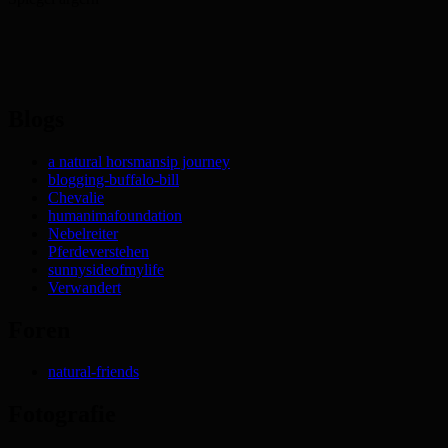
Blogs
a natural horsmansip journey
blogging-buffalo-bill
Chevalie
humanimafoundation
Nebelreiter
Pferdeverstehen
sunnysideofmylife
Verwandert
Foren
natural-friends
Fotografie