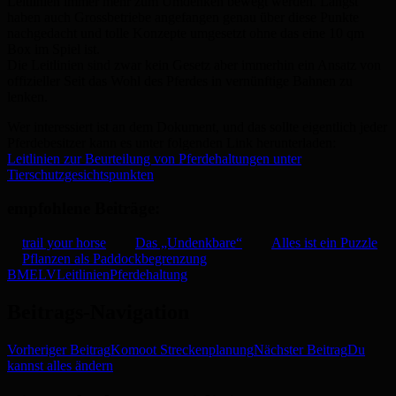
Leitlinien immer mehr zum Umdenken bewegt werden. Längst
haben auch Grossbetriebe angefangen genau über diese Punkte
nachgedacht und tolle Konzepte umgesetzt ohne das eine 10 qm
Box im Spiel ist.
Die Leitlinien sind zwar kein Gesetz aber immerhin ein Ansatz von
offizieller Seit das Wohl des Pferdes in vernünftige Bahnen zu
lenken.
Wer interessiert ist an dem Dokument, und das sollte eigentlich jeder
Pferdebesitzer kann es unter folgenden Link herunterladen:
Leitlinien zur Beurteilung von Pferdehaltungen unter
Tierschutzgesichtspunkten
empfohlene Beiträge:
trail your horse
Das „Undenkbare“
Alles ist ein Puzzle
Pflanzen als Paddockbegrenzung
BMELV
Leitlinien
Pferdehaltung
Beitrags-Navigation
Vorheriger Beitrag
Komoot Streckenplanung
Nächster Beitrag
Du
kannst alles ändern