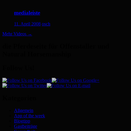
medialeiste
11. April 2008
osch
Mehr Videos
→
die Pferdeseite für Offenstaller und
Natural Horsemanship
Follow Us!
Kategorien
Allgemein
App of the week
Blogtipp
Gastbeiträge