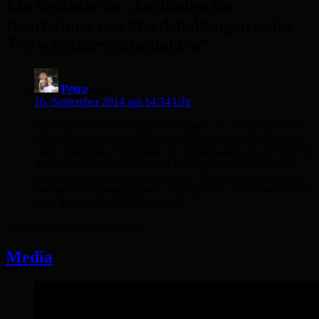
Ein Gedanke zu „Leitlinien zur
Beurteilung von Pferdehaltungen unter
Tierschutzgesichtspunkten“
Petra
sagt:
16. September 2014 um 14:34 Uhr
Das Zitat fasst es so perfekt zusammen. Ich finde, wenn man
sich auch nur ein paar Minuten mit Pferden beschäftigt, wird
eines schnell klar: Offenstall und Weidehaltung ist ein MUSS!
Zumindest muss man es dem Pferd anbieten, wenn es dann
lieber Nachts in die Box will, okay. Pferde sind Herdentiere
und sie sind Bewegungstiere, das sagt alles. Wie kann man sie
dann in einer kleinen Box halten?
Kommentare sind geschlossen.
Media