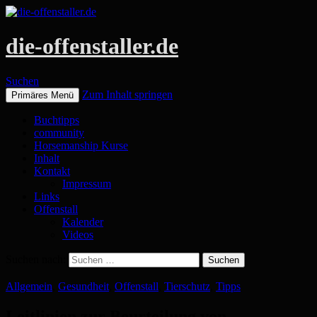
die-offenstaller.de
Suchen
Zum Inhalt springen
Primäres Menü
Buchtipps
community
Horsemanship Kurse
Inhalt
Kontakt
Impressum
Links
Offenstall
Kalender
Videos
Suchen nach:
Allgemein
,
Gesundheit
,
Offenstall
,
Tierschutz
,
Tipps
Leitlinien zur Beurteilung von