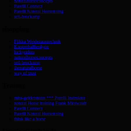
naturalhorseconcepts
Parelli Connect
Parelli Natural Horsetraing
seil-brockamp
shopping
Flikka Weidezauntechnik
Knotenhalfter4you
luckyriders
naturalhorseconcepts
seil-brockamp
thenaturalhorse
way of trust
Trainer
mira-geldermann *** Parelli Instruktor
natural Horse training Frank Mierwaldt
Parelli Connect
Parelli Natural Horsetraing
think like a horse