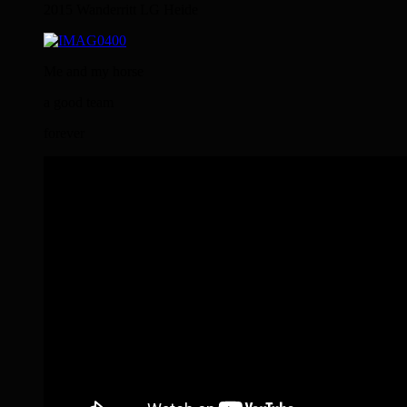
2015 Wanderritt LG Heide
Me and my horse
a good team
forever