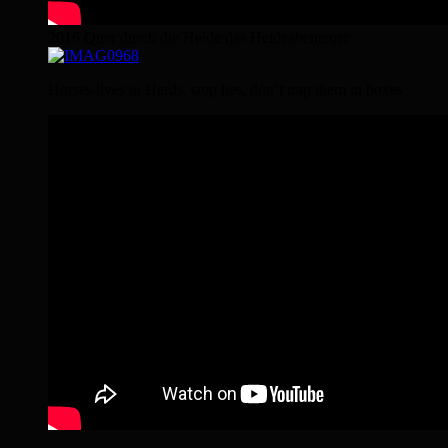
2016 Quer durch die Heide das Heideabenteuer
Horses lives in Herds, stop lies, don’t trap them in boxes