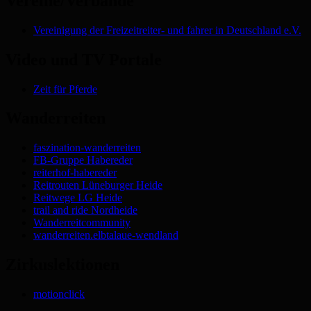
Vereine/Verbände
Vereinigung der Freizeitreiter- und fahrer in Deutschland e.V.
Video und TV Portale
Zeit für Pferde
Wanderreiten
faszination-wanderreiten
FB-Gruppe Habereder
reiterhof-habereder
Reitrouten Lüneburger Heide
Reitwege LG Heide
trail and ride Nordheide
Wanderreitcommunity
wanderreiten.elbtalaue-wendland
Zirkuslektionen
motionclick