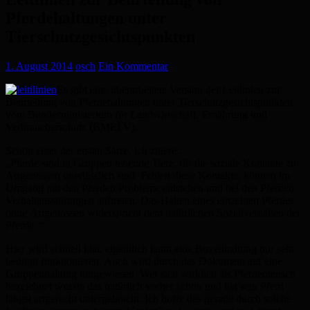
Pferdehaltungen unter
Tierschutzgesichtspunkten
1. August 2014
osch
Ein Kommentar
Es gibt eine überarbeitete Version der Leitlinien zur
Beurteilung von Pferdehaltungen unter Tierschutzgesichtspunkten
vom Bundesministerium für Landwirtschaft, Ernährung und
Verbraucherschutz (BMELV).
Schon einer der ersten Sätze, ich zitiere :
„Pferde sind in Gruppen lebende Tiere, für die soziale Kontakte zu
Artgenossen unerlässlich sind. Fehlen diese Kontakte, können im
Umgang mit den Pferden Probleme entstehen und bei den Pferden
Verhaltensstörungen auftreten. Das Halten eines einzelnen Pferdes
ohne Artgenossen widerspricht dem natürlichen Sozialverhalten der
Pferde. “
Hier wird schnell klar, eigentlich kann eine Boxenhaltung nur sehr
bedingt funktionieren. Auch wird durch das Dokument auf eine
Gruppenhaltung hingewiesen. Wer sich wirklich als Pferdemensch
bezeichnet wusste das natürlich vorher schon und hat sein Pferd
längst artgerecht untergebracht. Ich hoffe das gerade durch solche