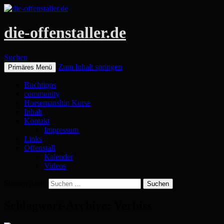
die-offenstaller.de
Suchen
Zum Inhalt springen
Primäres Menü
Buchtipps
community
Horsemanship Kurse
Inhalt
Kontakt
Impressum
Links
Offenstall
Kalender
Videos
Suchen nach:
Schlagwort-Archive: Verbiss