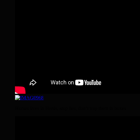
Horses lives in Herds, stop lies, don’t trap them in boxes