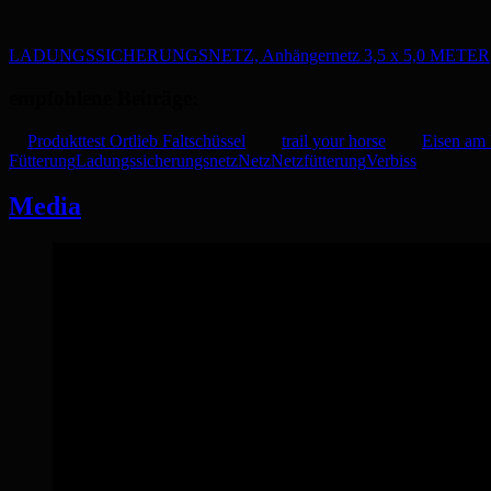
LADUNGSSICHERUNGSNETZ, Anhängernetz 3,5 x 5,0 METER
empfohlene Beiträge:
Produkttest Ortlieb Faltschüssel
trail your horse
Eisen am 
Fütterung
Ladungssicherungsnetz
Netz
Netzfütterung
Verbiss
Media