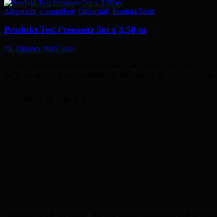
Allgemein
,
Gesundheit
,
Offenstall
,
Produkt Tests
Produkt Test Fressnetz 5m x 3,50 m
25. Oktober 2015
osch
Unsere Pferde bekommen ihr Heu aus Futternetzen, daher habe ich versc
bietet auf einer Länge von knapp 6m mit einer Höhe von 1,75 m beson
Pferde am Futternetz
Geeignete Netze für Pferde, die dem Verbiss standhalten sind in diese