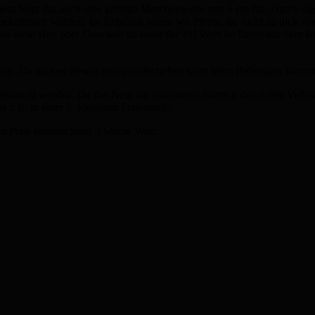
nem Netz das auch eine geringe Maschenweite von 3 cm hat. Durch di
bekommen würden. Im Ergebnis haben wir Pferde die nicht zu dick sind 
tunden ohne Heu oder Gras sein da sonst der PH Wert im Darm aus dem 
3 cm .Da man es etewas auseinanderziehen kann beim Befestigen komm
getauscht werden. Da das Netz nur im unteren Bereich durch den Verbis
z.B. in einer 2. kleineren Futterraufe.
m Preis entsprechend 3 Sterne Wert.