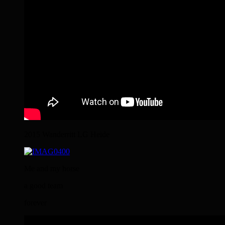
2015 Wanderritt LG Heide
Me and my horse
a good team
forever