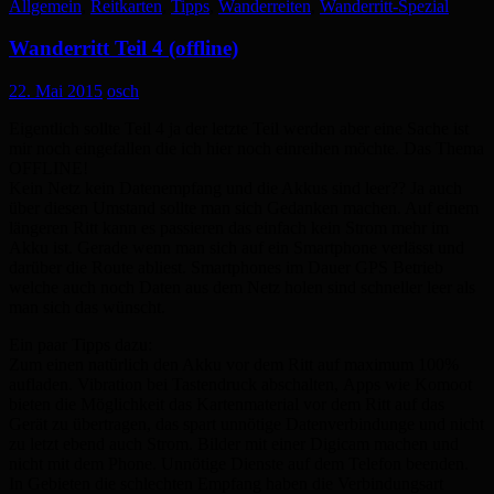
Allgemein
,
Reitkarten
,
Tipps
,
Wanderreiten
,
Wanderritt-Spezial
Wanderritt Teil 4 (offline)
22. Mai 2015
osch
Eigentlich sollte Teil 4 ja der letzte Teil werden aber eine Sache ist
mir noch eingefallen die ich hier noch einreihen möchte. Das Thema
OFFLINE!
Kein Netz kein Datenempfang und die Akkus sind leer?? Ja auch
über diesen Umstand sollte man sich Gedanken machen. Auf einem
längeren Ritt kann es passieren das einfach kein Strom mehr im
Akku ist. Gerade wenn man sich auf ein Smartphone verlässt und
darüber die Route abliest. Smartphones im Dauer GPS Betrieb
welche auch noch Daten aus dem Netz holen sind schneller leer als
man sich das wünscht.
Ein paar Tipps dazu:
Zum einen natürlich den Akku vor dem Ritt auf maximum 100%
aufladen. Vibration bei Tastendruck abschalten, Apps wie Komoot
bieten die Möglichkeit das Kartenmaterial vor dem Ritt auf das
Gerät zu übertragen, das spart unnötige Datenverbindunge und nicht
zu letzt ebend auch Strom. Bilder mit einer Digicam machen und
nicht mit dem Phone. Unnötige Dienste auf dem Telefon beenden.
In Gebieten die schlechten Empfang haben die Verbindungsart