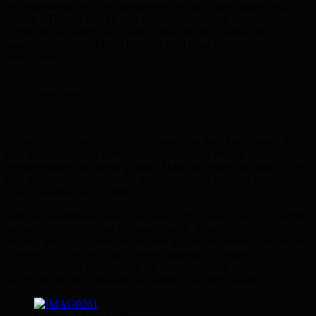
von automatisch auf gprs runterstellen so sucht das Telefon nicht
ständig LTE oder UMTS was es vielleicht in dem
Gebiet eh nie finden wird (spart richtig Strom). Display nur
anschalten wenns wirklich benötigt wird danach sofort
ausschalten.
powerbank
Sollte sich der Akku trotz all der Ratschläge dem Ende neigen kann
man eine Powerbank mitnehmen, dies sind im Prinzip mobile
Stromversorger mit einem grossen Akku und einem usb port an dem
man das Telefon anschliessen kann und so die Laufzeit stark erhöht,
je nach Modell bis zu 5 mal.
Statt des smartphones kann man auch GPS Geräte z.B. von Garmin
verwenden, wie z.B. das Garmin Oregon, diese Geräte halten
deutlich länger als Telefone und sind im Display besser ablesbar bei
Sonnenlicht, aber auch nicht gerade günstig. Für spätere
Unternehmungen überlege ich mir das sicher auch noch, vorerst
reicht mir aber die Smartphone Variante mit der Komoot APP.