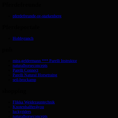
Pferdefreunde
pferdefreunde-sv-starkenberg
Pferdeportale
Hobbyranch
pnh
mira-geldermann *** Parelli Instruktor
naturalhorseconcepts
Parelli Connect
Parelli Natural Horsetraing
seil-brockamp
shopping
Flikka Weidezauntechnik
Knotenhalfter4you
luckyriders
naturalhorseconcepts