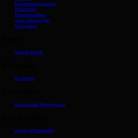
humanimafoundation
Nebelreiter
Pferdeverstehen
sunnysideofmylife
Verwandert
Foren
natural-friends
Fotografie
bs-tierfoto
Gesundheit
Die mobilde Pferdewaage
Pferde kaufen
ehorses Pferdemarkt