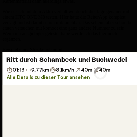
Kartenmaterial dann allerdings etwas.
Wie es sich mit dem Akku verhält werde ich die Tage genauer mit
einem HTC ONE M8 testen. HIer hatte die ReiterApp komplett
versagt und ist damit schon unbrauchbar. Das scheint aber schon bei
ersten versuchen mit komoot eine ganz andere Nummer zu sein.
Wenn ich ausgiebiger getestet habe werde ich das hier noch
ergänzen.
Beispiel einer Streckenplanung: