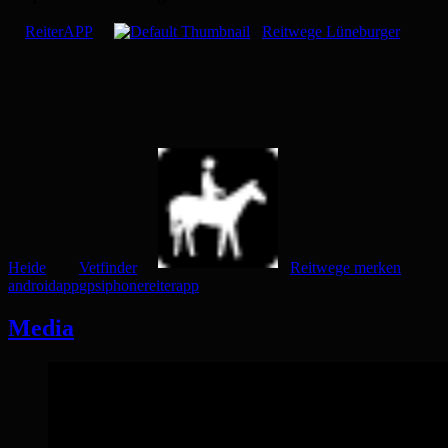
ReiterAPP
Reitwege Lüneburger
Heide
Vetfinder
Reitwege merken
android
app
gps
iphone
reiterapp
Media