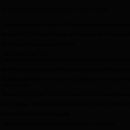
ReiterApp für Android erscheint am 31.3.2014 um 15:00
­
Neun Monate nach der Version für iOS bekommt die Gemeinschaft m
Nutzern in DE Zuwachs. Ebenfalls als freie App ist die für Reiter u
für Android­Smartphones nun erhältlich.
Für Pferdeliebhaber und ­
liebhaberinnen gibt es jetzt eine passende App für das Smartphone: D
ReiterApp ermöglicht beste Orientierung und Planung mit Kompass 
Routen deutschlandweit. Jetzt auch in Zusammenarbeit mit wanderreit
der Karte von
Wandereitern für Reiter. Zusätzlich lassen sich die Routen aufzeichn
über Trainings, Termine mit dem Schmied oder Arzt sind in Kürze m
kostenlos und in ihrer Art einzigartig.
Die ReiterApp verbindet drei Funktionsbereiche in einer App.