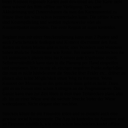
bietet Komoot regionale Karten zum download an. Die Karte steht
dann wärend des Ritts offline zur Verfügung. Das spart
Akkuleistung und Datenvolumen da man das Kartenmaterial zu
Hause über das wlan schon herunterladen kann. Die offline Karten
sind Kostenpflichtig und werden regionsweise oder als
Komplettpaket angeboten. Die erste Region ist sogar kostenlos.
Beginnt man mit einer Streckenplanung kann man 2 Punkte und
auch Zwischenziele festlegen und Komoot übernimmt den Rest.
Reiten als festen Modus gibt es nicht, aber Wandern und Wanderer
haben ähnliche Bedürfnisse wie Reiter. Bei meinen Teststrecken die
ich automatisch planen liess hat Komoot gute Ergebnisse erzielt.
Selbstverständlich kann man in die Planung per Hand eingreifen
und umplanen. Hier ist mir als einziger negativer Punkt aufgefallen
das man es nicht hinbekommt die Strecke über Felder etc.. drüber zu
planen also keine Möglichkeit einen Weg zu forcieren. Wenn
Komoot der Meinung ist das geht nicht dann geht es nicht. Dazu
gibt es im Forum aber schon Anfragen an die Programmierer. Das
Ganze kann man zur Zeit lösen in dem man Teilstrecken plant, also
zb. bis zu einer Wiese und die nächste Strecke hinter der Wiese
weiterplanen. Nicht elegant aber machbar.
Strecken könnt ihr mit Freunden teilen und so entsteht auch eine
gewisse social Komponente. Die App ist kostenlos im Appstore und
im Playstore erhältlich, wie oben schon beschrieben kostet offline