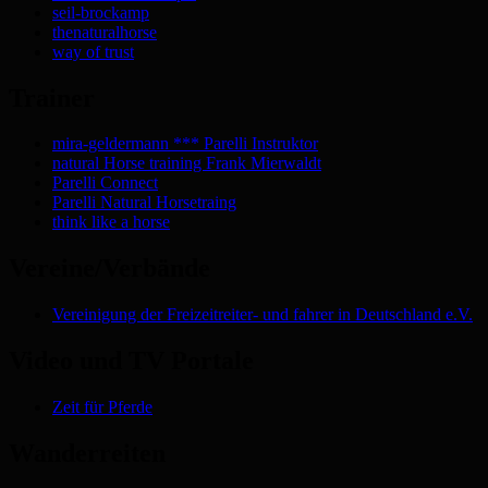
seil-brockamp
thenaturalhorse
way of trust
Trainer
mira-geldermann *** Parelli Instruktor
natural Horse training Frank Mierwaldt
Parelli Connect
Parelli Natural Horsetraing
think like a horse
Vereine/Verbände
Vereinigung der Freizeitreiter- und fahrer in Deutschland e.V.
Video und TV Portale
Zeit für Pferde
Wanderreiten