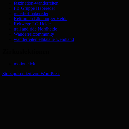
faszination-wanderreiten
FB-Gruppe Habereder
reiterhof-habereder
Reitrouten Lüneburger Heide
Reitwege LG Heide
trail and ride Nordheide
Wanderreitcommunity
wanderreiten.elbtalaue-wendland
Zirkuslektionen
motionclick
Stolz präsentiert von WordPress