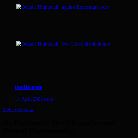
against Equestrian sport
War Horse first look into
medialeiste
11. April 2008
osch
Mehr Videos
→
die Pferdeseite für Offenstaller und
Natural Horsemanship