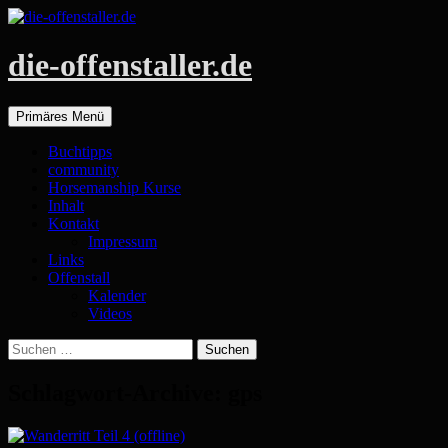
die-offenstaller.de
Suchen
Zum
Primäres Menü
Inhalt
springen
Buchtipps
community
Horsemanship Kurse
Inhalt
Kontakt
Impressum
Links
Offenstall
Kalender
Videos
Suchen
nach:
Schlagwort-Archive: gps