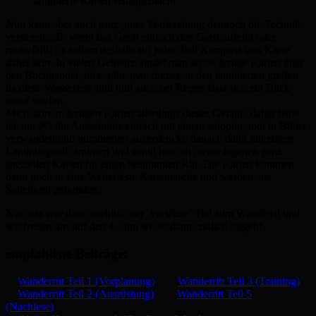
laminierte Karten selbstgemacht
Nun kann aber auch trotz guter Vorbereitung dennoch die Technik
versagen z.B. wenn das Gerät einfach den Geist aufgibt oder
runterfällt. Es sollten deshalb auf jeden Fall Kompass und Karte
dabei sein. In vielen Gebieten findet man schon fertige Karten über
den Buchhandel, hier sollte man immer zu den laminierten greifen
da diese Wasserfest sind und auch bei Regen lässt sich ein Blick
drauf werfen.
Mich stört an fertigen Karten allerdings dieses Gefalte, daher habe
ich am PC die Ausschnitte einfach mit einem snipping tool in Bilder
verwandelt und nummeriert ausgedruckt, danach dann mit einem
Laminiergerät laminiert und somit hab ich meine eigenen ganz
speziellen Karten für einen bestimmten Ritt. Die Karten kommen
dann noch in eine Wetterfeste Kartentasche und werden ans
Sattelhorn gebunden.
Nun das war dann wirklich der ‚vorletzte‘ Teil zum Wanderrit und
wir freuen uns auf den 4. Juni wo es dann endlich losgeht.
empfohlene Beiträge:
Wanderritt Teil 1 (Vorplanung)
Wanderritt Teil 3 (Training)
Wanderritt Teil 2 (Ausrüstung)
Wanderritt Teil 5
(Nachlese)