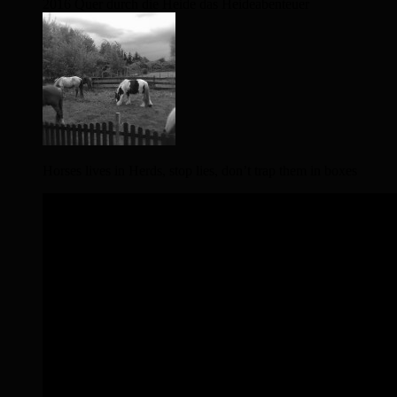
2016 Quer durch die Heide das Heideabenteuer
Horses lives in Herds, stop lies, don’t trap them in boxes