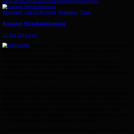
gps
Karten
Kartenmaterial
offline
Reiten
Wanderreiten
Allgemein
,
App of the week
,
Reitkarten
,
Tipps
Komoot Streckenplanung
15. Juli 2014
osch
Nachdem ich mich nun ausgiebiger mit der ReiterApp
beschäftigt habe bin ich zu dem Schluss gekommen das hier noch
starker Nachbesserungsbedarf besteht.
Also hab ich mich einmal umgesehen welche Alternativen es zur
Planung und Aufzeichnung von Strecken gibt. Durch mehrere
Empfehlungen von anderen Reitern bin ich schnell fündig geworden
mit dem System von Komoot.
Komoot kann unterwegs über eine App vom Android phone oder
iphone bedient werden. Am Pc kann man online über einen browser
bequem eine Strecke planen und speichern. Schon Sekunden nach
dem speichern steht sie am Smartphon in der App zur Verfügung.
Die App kann sogar turn by turn Ansagen wie bei einer Auto
Navigation per Sprache ansagen. Ein tolles Feature da das phone so
nicht ständig aus der Tasche gezogen werden muss.
Um nicht auf eine ständige Internetverbindung angewiesen zu sein