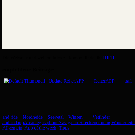
Die Webseite und weitere Infos zu komoot findet ihr
HIER
empfohlene Beiträge:
Update ReiterAPP
ReiterAPP
trail
and ride – Nordheide – Seevetal – Winsen
Vetfinder
android
app
Ausritte
gps
iphone
Navigation
Streckenplanung
Wanderreite
Allgemein
,
App of the week
,
Tipps