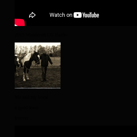
2015 Wanderritt LG Heide
Me and my horse
a good team
forever