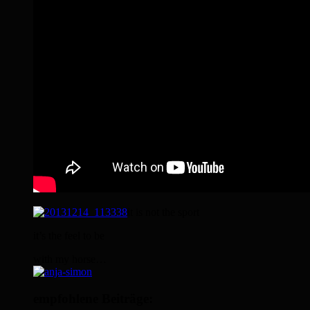
it is not the sport
it’s the feel to be
with my horse…
empfohlene Beiträge: