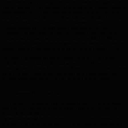
dann über ein paar Feldwege Prezelle und standen am eigentlichen
Ziel wo uns ein Schild begrüsste (Hier ist nicht die Wanderreitstation
diese befindet sich…) hups naja wir schauten auf dem Navi nach
und haben dann auch die angegebene Adresse gefunden. Hier war
alles sehr einfach und wir waren alle zusammen in einer
Ferienwohnung mit 2 Schlafzimmern und einer Küche mit
Essbereich, es gab chilli con carne im Sommer (muss man auch
erstmal drauf kommen) was aber sehr gut schmeckte. Die Pferde
haben sich schon sehr aneinander gewöhnt und kaum war eines der
anderen beiden Pferde mal nicht in Sicht wieherte Murphy sofort.
Der dritte Tag begann bei mir wie immer, früh hoch aber dann
entschleunigen 🙂 und wieder sind wir so gegen 11 los…
Unser nächstes Ziel war Rehbeck der Reiterhof Laubach. Wir hatten
mehr Feld und Wiesenwege, Dörfer und auch Landstrassen und
weniger Wald dafür mehr Trab und auch mal flotten Galopp.
Nemitzer Heidehaus / Paddocks
Ein Highlight war natürlich die Nemitzer Heide, soo schöne Wege
und eine tolle Pausestation das Nemitzer Heidehaus welches auch
Paddocks für die Pferde hat.
Später das erste mal etwas verritten aber auch schnell gemerkt und
korrigiert. Die Pferde haben ihren Job an den Strassen und mit den