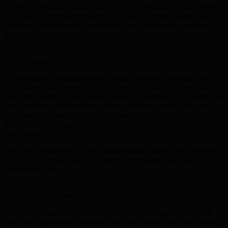
belebten Flohmarkt geritten und haben im Wald einen tollen Trimm
dich Pfad für Pferde gefunden wo wir über Wippen geritten sind
und durch Irrgärten und kleine Berge hoch und runter – ganz toll
dort.
Auch die schönste Zeit hat ein Ende und wir waren etwas traurig als
es Heim ging.
Ein besonderes Dankeschön an Ulli und Manuela Vogt die sicher
die schönste Wanderreitstation dort betreiben mit viel Liebe und
Herz. Wir haben uns sehr wohl gefühlt und werden im nächsten Jahr
einen weiteren Wanderritt mit anderen Stationen planen aber am
Ende wieder Urlaub bei Ulli und Manuela, dann wird auch das
Thema Fähre angegangen und wir wollen das erste mal mit Pferde
Fähre fanren.
Auch ein Dankeschön an Susi und Kathrina unsere tollen Mitreiter.
Es hat alles gepasst und auch unsere Pferde kamen alle gut
miteinander aus.
Susi / Kathrina
Wer sich für unsere Strecke interessiert hier eine grobe Übersicht
über den eigentlichen Wanderritt, die Karte stammt aus der Planung,