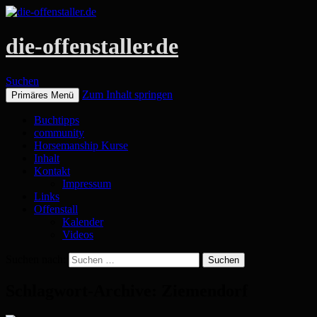
die-offenstaller.de
Suchen
Zum Inhalt springen
Primäres Menü
Buchtipps
community
Horsemanship Kurse
Inhalt
Kontakt
Impressum
Links
Offenstall
Kalender
Videos
Suchen nach:
Schlagwort-Archive: Ziemendorf