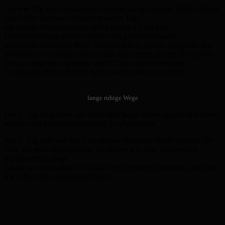
Der erte Tag zum Sonnenhof eine sehr ruhige Strecke durch Wälder
und Felder war wie auch alle anderen Tage
mit bestem Wetter garniert, leider hatten wir ein paar
Hirschlausfliegen an einer Stelle aber glücklicherweise
nur dort in dem einen Wald. Danach war es wieder entspannt. Der
Sonnenhof war Megaschön es gibt sogar einen grossen Pool, aber
der war dann im September mit 18 Grad nicht mehr mein
Hauptaugenmerk 🙂 dafür das leckere Essen um so mehr!
lange ruhige Wege
Der 2. Tag ging ohne viel Wald über lange Feldwege die sich immer
wieder zum traben anboten nach Großwietzetze.
Am 3. Tag sind wir durch die schöne Nemitzer Heide geritten, die
zwar nur noch fleckenweise am blühen war aber immer noch
wunderschön, lange
Sandwege und natürlich mit Rast am Nemitzer Heidehaus, welches
wir schon öfter angesteuert haben.