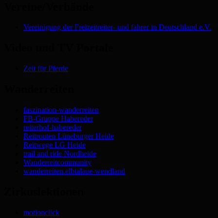
Vereine/Verbände
Vereinigung der Freizeitreiter- und fahrer in Deutschland e.V.
Video und TV Portale
Zeit für Pferde
Wanderreiten
faszination-wanderreiten
FB-Gruppe Habereder
reiterhof-habereder
Reitrouten Lüneburger Heide
Reitwege LG Heide
trail and ride Nordheide
Wanderreitcommunity
wanderreiten.elbtalaue-wendland
Zirkuslektionen
motionclick