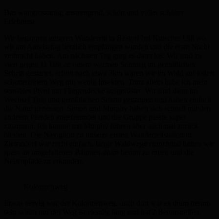
Das war grossartig, anstrengend, schön und voller schöner
Erlebnisse.
Wir begannen unseren Wanderritt in Restorf bei Kutscher Ulli wo
wir am Anreisetag herzlich empfangen wurden und die erste Nacht
verbracht haben. Am nächsten Tag ging es dann los. Wir sind zu
viert gegen 11 Uhr an einem warmen Sonntag im gemütlichen
Schritt gestartet, schon nach etwa 3km waren wir im Wald auf tollen
schotterfreiem Weg mit wenig Insekten. Trotz allem habe ich mein
sensibles Pferd mit Fliegendecke ausgerüstet. Wir sind dann im
Wechsel Trab und gemütlichen Schritt gegangen und haben einfach
die Natur genossen. Simon und Murphy haben sich schnell mit den
anderen Pferden angefreundet und die Gruppe passte super
zusmmen. Ich konnte mit Murphy führen aber auch mal zurück
bleiben. Die Navigtion zu unserer ersten Wanderreitstation in
Ziemndorf war recht einfach, lange Waldwege manchmal hatten wir
spass an umgefallenen Bäumen drum herum zu reiten und die
Nebenpfade zu erkunden.
Kolonnenweg
Etwas nervig war der Kolonnenweg, auch dort war es drum herum
sehr schön nur der Weg ist elendig lang und hat 2 Betonstreifen.