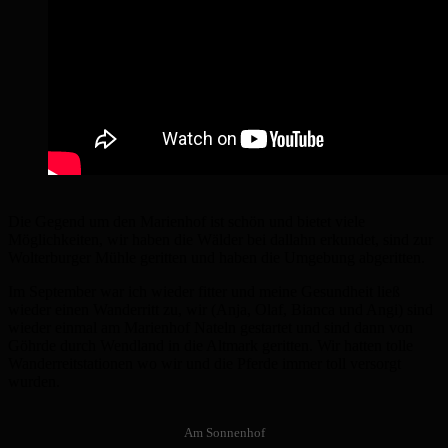
Die Gegend um den Marienhof ist schön und bietet viele
Möglichkeiten, wir haben die Wälder bei dallahn erkundet, sind zur
Wolterburger Mühle geritten und haben die Umgebung abgeritten.
Im September war ich wieder fitter und meine Gesundheit ließ
wieder einen Wanderritt zu, wir (Anja, Olaf, Bianca und Angi) sind
wieder einmal am Marienhof Nateln gestartet und sind dann von
Göhrde durch Wendland in die Altmark geritten. Wir hatten tolle
Wanderreitstationen wo wir und die Pferde immer toll versorgt
wurden.
Am Sonnenhof