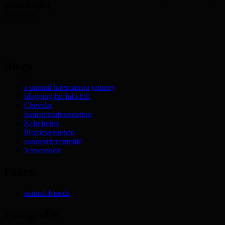
emotionally fit,
Karen Rohlf
Pat Parelli
Blogs
a natural horsmansip journey
blogging-buffalo-bill
Chevalie
humanimafoundation
Nebelreiter
Pferdeverstehen
sunnysideofmylife
Verwandert
Foren
natural-friends
Fotografie