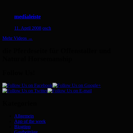
medialeiste
11. April 2008
osch
Mehr Videos
→
die Pferdeseite für Offenstaller und
Natural Horsemanship
Follow Us!
Kategorien
Allgemein
App of the week
Blogtipp
Gastbeiträge