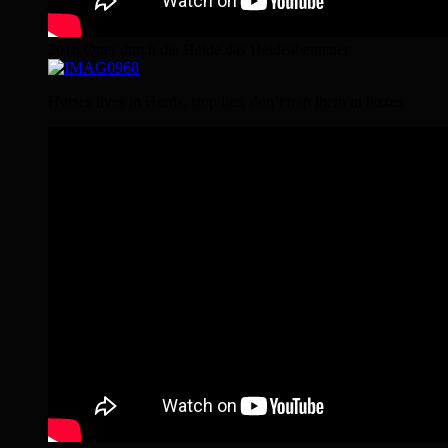
2016 Quer durch die Heide das Heideabenteuer
Horses lives in Herds, stop lies, don’t trap them in boxes