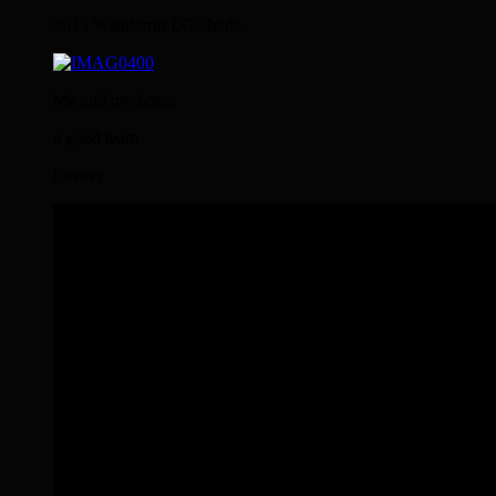
2015 Wanderritt LG Heide
Me and my horse
a good team
forever