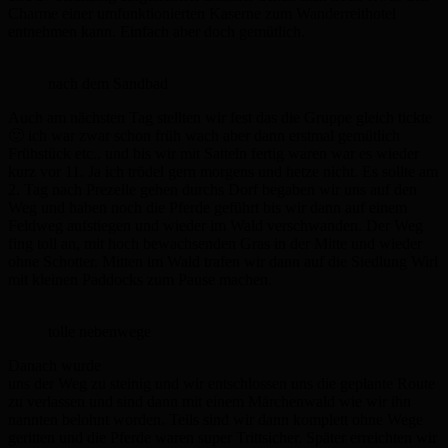
Charme einer umfunktionierten Kaserne zum Wanderreithotel
entnehmen kann. Einfach aber doch gemütlich.
nach dem Sandbad
Auch am nächsten Tag stellten wir fest das die Gruppe gleich tickte
🙂 ich war zwar schon früh wach aber dann erstmal gemütlich
Frühstück etc.. und bis wir mit Satteln fertig waren war es wieder
kurz vor 11. Ja ich trödel gern morgens und hetze nicht. Es sollte am
2. Tag nach Prezelle gehen durchs Dorf begaben wir uns auf den
Weg und haben noch die Pferde geführt bis wir dann auf einem
Feldweg aufstiegen und wieder im Wald verschwanden. Der Weg
fing toll an, mit hoch bewachsenden Gras in der Mitte und wieder
ohne Schotter. Mitten im Wald trafen wir dann auf die Siedlung Wirl
mit kleinen Paddocks zum Pause machen.
tolle nebenwege
Danach wurde
uns der Weg zu steinig und wir entschlossen uns die geplante Route
zu verlassen und sind dann mit einem Märchenwald wie wir ihn
nannten belohnt worden. Teils sind wir dann komplett ohne Wege
geritten und die Pferde waren super Trittsicher. Später erreichten wir