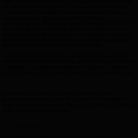
wurde. Der Forst beherbergt das Zwischenlager von Gorleben und
auch die Beluga ein Greenpeace Schiff was mitten im Wald steht.
Leider haben wir es an dem Tag nicht gefunden und sind knapp
vorbei geritten. Die Wege waren wirklich schön und
abwechslungsreich. Als gut eingespieltes Team sind wir flott voran
gekommen obwohl es die längste Strecke war haben wir kaum
länger gebraucht als an den anderen Tagen. Besonders am Schluss
merkte man das die Pferde schneller wurden da sie wohl ahnten es
geht zur ersten Station in Restorf bei Kutscher Ulli.
Nach dem Wanderritt haben Anja und ich noch ein paar Tage mit
den Pferden bei Kutscher Ulli Urlaub gemacht mit Tagesritten in der
Umgebung. Ein Highlight war dabei die Beluga von Greenpeace
die wir bei einem solchen Sternritt dann doch noch gefunden haben
Zusammen mit Kutscher Ulli haben wir dann noch einen
gemeinsamen Ritt gemacht und wir konnten Ullis tollen Wegen
folgen. Es war ein super warmer Tag und wir sind mit den Pferden
in den Gartower See hineingeritten
Gartower See
Später sind wir mit unseren coolen Pferden noch über einen