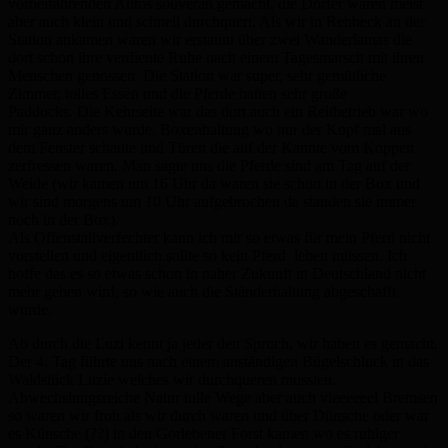
vorbeifahrenden Autos souverän gemacht, die Dörfer waren meist
aber auch klein und schnell durchquert. Als wir in Rehbeck an der
Station ankamen waren wir erstaunt über zwei Wanderlamas die
dort schon ihre verdiente Ruhe nach einem Tagesmarsch mit ihren
Menschen genossen. Die Station war super, sehr gemütliche
Zimmer, tolles Essen und die Pferde hatten sehr große
Paddocks. Die Kehrseite war das dort auch ein Reitbetrieb war wo
mir ganz anders wurde. Boxenhaltung wo nur der Kopf mal aus
dem Fenster schaute und Türen die auf der Kannte vom Koppen
zerfressen waren. Man sagte uns die Pferde sind am Tag auf der
Weide (wir kamen um 16 Uhr da waren sie schon in der Box und
wir sind morgens um 10 Uhr aufgebrochen da standen sie immer
noch in der Box).
Als Offenstallverfechter kann ich mir so etwas für mein Pferd nicht
vorstellen und eigentlich sollte so kein Pferd leben müssen. Ich
hoffe das es so etwas schon in naher Zukunft in Deutschland nicht
mehr geben wird, so wie auch die Ständerhaltung abgeschafft
wurde.
Ab durch die Luzi kennt ja jeder den Spruch, wir haben es gemacht.
Der 4. Tag führte uns nach einem anständigen Bügelschluck in das
Waldstück Luzie welches wir durchqueren mussten.
Abwechslungsreiche Natur tolle Wege aber auch vieeeeeel Bremsen
so waren wir froh als wir durch waren und über Dünsche oder war
es Künsche (??) in den Gorlebener Forst kamen wo es ruhiger