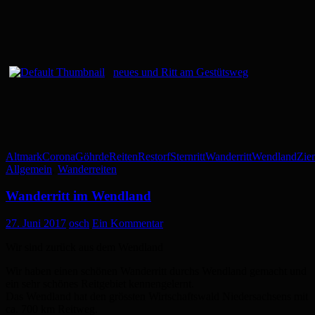
neues und Ritt am Gestütsweg
Altmark
Corona
Göhrde
Reiten
Restorf
Sternritt
Wanderritt
Wendland
Zie
Allgemein
,
Wanderreiten
Wanderritt im Wendland
27. Juni 2017
osch
Ein Kommentar
Wir sind zurück aus dem Wendland
Wir haben einen schönen Wanderritt durchs Wendland gemacht und
ein sehr schönes Reitgebiet kennengelernt.
Das Wendland hat den grössten Wirtschaftswald Niedersachsens mit
ca. 700 km Reitweg.