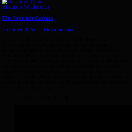
Allgemein
,
Wanderreiten
Ein Jahr mit Corona
6. Oktober 2020
osch
Ein Kommentar
Corona und die Wanderritte, wie war das in diesem Jahr?
Es war alles etwas schwieriger, eigentlich war ende Mai ein
Wanderritt geplant, den wir aber absagen mussten auf Grund der
Reisebeschränkungen. Anstatt dessen konnten wir trotz allem aber
einen Sternritt planen in der Göhrde. Vom Marienhof in der Göhrde
aus zogen wir in alle Richgungen und hatten viel Spaß. Da mir
meine Gesundheit ebenfalls einen Strich durch die Rechnung
machte, waren die kürzeren Strecken und die Flexiblere Planung zu
dem Zeitpunkt gut, den ursprünglich geplanten Ritt hätte ich zu dem
Zeitpunkt wohl eh nicht geschafft.
ein paar Impressionen vom Sternritt: