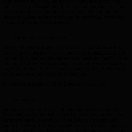
Beim nächsten mal würde ich dort eher weiter abseits vom Weg
reiten. Da wir die Gegend aber noch nicht kannten haben wir uns
den Kolonnenweg weiter entlang fortbewegt. Wir sind ein kleines
Stück grünes Band geritten und haben die typischen Grenzpfeiler
aus der Zeit vor der Wende gesehen.
Simon in einer Wanderhütte
kurz vor Ziemendorf knickt das Grüne Band und auf dieser Ecke
gab es eine Wanderhütte wo wir länger Pause gemacht haben. Hier
konnten wir wieder erleben was Tinker so besonders macht, Simon
lief einfach mit seinen Taschen bepackt durch die Tür und stand in
der Wanderhütte, auf der Hinterseite schaute er dann durchs Fenster
als obs sein neuer Stall wäre. So sind sie halt…
Wir trafen etwa gegen 16 Uhr in Ziemendorf (Reit- und
Ziemendorf
Ferienparadies) ein und waren alle glücklich und zufrieden. Die
Pferde haben toll mitgemacht es gab keine Probleme und so haben
wir unsere Pferde gewaschen und mit Heu auf 2 grosszügigen
Paddocks versorgt. Für uns gabs später ein reichhaltiges Abendessen
und zweckmäßig eingerichtete Zimmer denen man noch etwas den