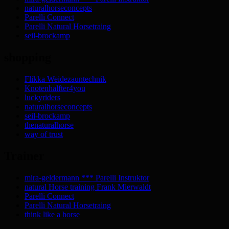
naturalhorseconcepts
Parelli Connect
Parelli Natural Horsetraing
seil-brockamp
shopping
Flikka Weidezauntechnik
Knotenhalfter4you
luckyriders
naturalhorseconcepts
seil-brockamp
thenaturalhorse
way of trust
Trainer
mira-geldermann *** Parelli Instruktor
natural Horse training Frank Mierwaldt
Parelli Connect
Parelli Natural Horsetraing
think like a horse