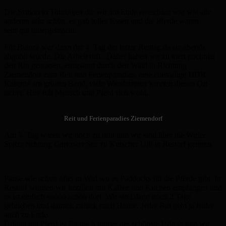
Die Station in Tobringen die wir am Ende erreichten war wie alle
anderen sehr schön, es gab tolles Essen und die Pferde waren
sehr gut untergebracht.
Für Bianca war dann der 4. Tag der letzte Reittag da sie abends
abgohlt wurde. Die Arbeit ruft.. Daher haben wir zu viert nochmal
den Ritt genossen, entspannt durch den Wald in Richtung
Ziemendorf zum Reit und Ferienparadies, eine ehemalige DDR
Kaserne am grünen Band, viele Wanderreiter kennen diesen Ort
sicher. Hier fült Mensch und Pferd sich wohl.
Reit und Ferienparadies Ziemendorf
Am 5. Tag waren wir noch zu dritt und wir sind über die Wirler
Spitze richtung Gartower See zu Kutscher Ulli in Restorf geritten.
Pause wie schon öfter in Wirl wo es Paddocks für die Pferde gibt. In
Restorf wurden wir herzlich mit Kaffee und Kuchen empfangen und
es ist einfach soooo schön dort. Wir sind dann noch 2 Tage
geblieben und danach zurück nach Hause. Jeder Ritt geht ja leider
auch zu Ende.
Urlaub mit Pferd ist für mich immer der schönste Urlaub und wir