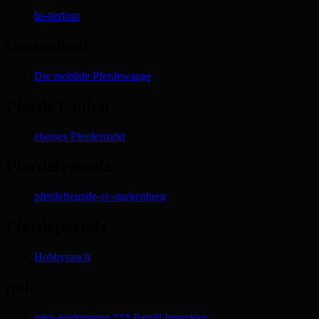
bs-tierfoto
Gesundheit
Die mobilde Pferdewaage
Pferde kaufen
ehorses Pferdemarkt
Pferdefreunde
pferdefreunde-sv-starkenberg
Pferdeportale
Hobbyranch
pnh
mira-geldermann *** Parelli Instruktor