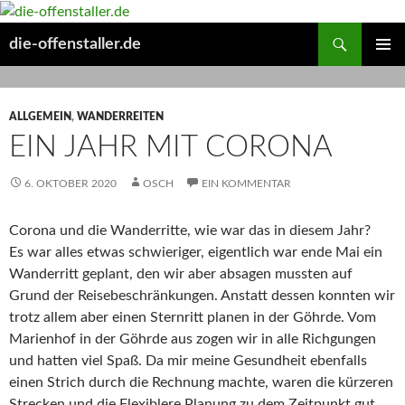
Suchen
die-offenstaller.de
ZUM
PRIMÄR
INHALT
MENÜ
SPRINGEN
ALLGEMEIN
,
WANDERREITEN
EIN JAHR MIT CORONA
6. OKTOBER 2020
OSCH
EIN KOMMENTAR
Corona und die Wanderritte, wie war das in diesem Jahr?
Es war alles etwas schwieriger, eigentlich war ende Mai ein
Wanderritt geplant, den wir aber absagen mussten auf
Grund der Reisebeschränkungen. Anstatt dessen konnten wir
trotz allem aber einen Sternritt planen in der Göhrde. Vom
Marienhof in der Göhrde aus zogen wir in alle Richgungen
und hatten viel Spaß. Da mir meine Gesundheit ebenfalls
einen Strich durch die Rechnung machte, waren die kürzeren
Strecken und die Flexiblere Planung zu dem Zeitpunkt gut,