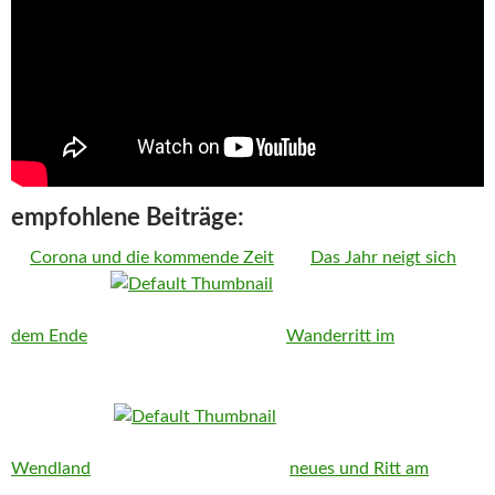
empfohlene Beiträge:
Corona und die kommende Zeit
Das Jahr neigt sich
dem Ende
Wanderritt im
Wendland
neues und Ritt am