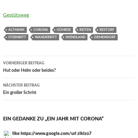
Gestütsweg
ALTMARK
CORONA
GÖHRDE
REITEN
RESTORF
STERNRITT
WANDERRITT
WENDLAND
ZIEMENDORF
Beitrags-
VORHERIGER BEITRAG
Navigation
Hut oder Helm oder beides?
NÄCHSTER BEITRAG
Ein großer Schritt
EIN GEDANKE ZU „EIN JAHR MIT CORONA“
like https://www.google.com/url zikizo7