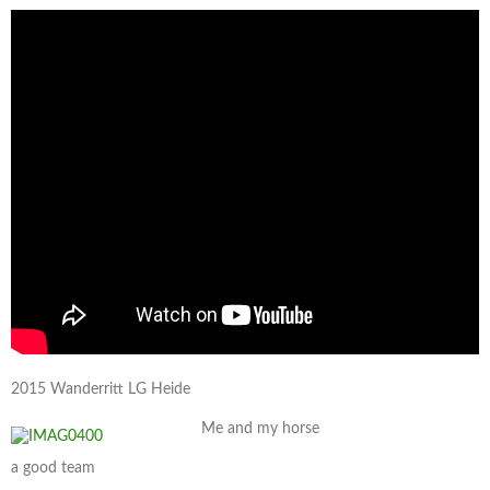
2015 Wanderritt LG Heide
Me and my horse
a good team