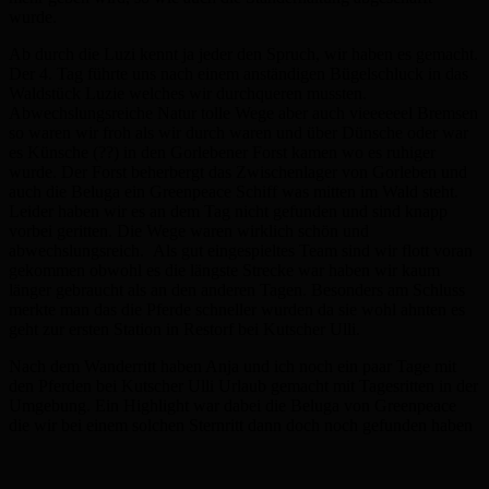
wurde.
Ab durch die Luzi kennt ja jeder den Spruch, wir haben es gemacht.
Der 4. Tag führte uns nach einem anständigen Bügelschluck in das
Waldstück Luzie welches wir durchqueren mussten.
Abwechslungsreiche Natur tolle Wege aber auch vieeeeeel Bremsen
so waren wir froh als wir durch waren und über Dünsche oder war
es Künsche (??) in den Gorlebener Forst kamen wo es ruhiger
wurde. Der Forst beherbergt das Zwischenlager von Gorleben und
auch die Beluga ein Greenpeace Schiff was mitten im Wald steht.
Leider haben wir es an dem Tag nicht gefunden und sind knapp
vorbei geritten. Die Wege waren wirklich schön und
abwechslungsreich. Als gut eingespieltes Team sind wir flott voran
gekommen obwohl es die längste Strecke war haben wir kaum
länger gebraucht als an den anderen Tagen. Besonders am Schluss
merkte man das die Pferde schneller wurden da sie wohl ahnten es
geht zur ersten Station in Restorf bei Kutscher Ulli.
Nach dem Wanderritt haben Anja und ich noch ein paar Tage mit
den Pferden bei Kutscher Ulli Urlaub gemacht mit Tagesritten in der
Umgebung. Ein Highlight war dabei die Beluga von Greenpeace
die wir bei einem solchen Sternritt dann doch noch gefunden haben