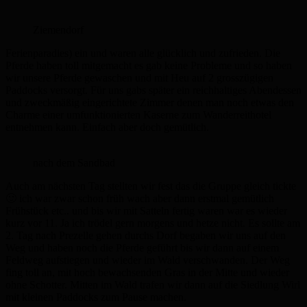
Ziemendorf
Ferienparadies) ein und waren alle glücklich und zufrieden. Die
Pferde haben toll mitgemacht es gab keine Probleme und so haben
wir unsere Pferde gewaschen und mit Heu auf 2 grosszügigen
Paddocks versorgt. Für uns gabs später ein reichhaltiges Abendessen
und zweckmäßig eingerichtete Zimmer denen man noch etwas den
Charme einer umfunktionierten Kaserne zum Wanderreithotel
entnehmen kann. Einfach aber doch gemütlich.
nach dem Sandbad
Auch am nächsten Tag stellten wir fest das die Gruppe gleich tickte
🙂 ich war zwar schon früh wach aber dann erstmal gemütlich
Frühstück etc.. und bis wir mit Satteln fertig waren war es wieder
kurz vor 11. Ja ich trödel gern morgens und hetze nicht. Es sollte am
2. Tag nach Prezelle gehen durchs Dorf begaben wir uns auf den
Weg und haben noch die Pferde geführt bis wir dann auf einem
Feldweg aufstiegen und wieder im Wald verschwanden. Der Weg
fing toll an, mit hoch bewachsenden Gras in der Mitte und wieder
ohne Schotter. Mitten im Wald trafen wir dann auf die Siedlung Wirl
mit kleinen Paddocks zum Pause machen.