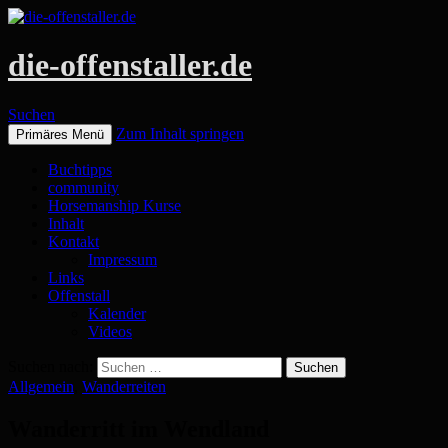
die-offenstaller.de
Suchen
Zum Inhalt springen
Primäres Menü
Buchtipps
community
Horsemanship Kurse
Inhalt
Kontakt
Impressum
Links
Offenstall
Kalender
Videos
Suchen nach:
Allgemein
,
Wanderreiten
Wanderritt im Wendland