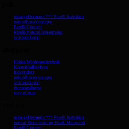
pnh
mira-geldermann *** Parelli Instruktor
naturalhorseconcepts
Parelli Connect
Parelli Natural Horsetraing
seil-brockamp
shopping
Flikka Weidezauntechnik
Knotenhalfter4you
luckyriders
naturalhorseconcepts
seil-brockamp
thenaturalhorse
way of trust
Trainer
mira-geldermann *** Parelli Instruktor
natural Horse training Frank Mierwaldt
Parelli Connect