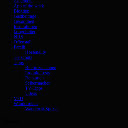
Allgemein
App of the week
Blogtipp
Gastbeiträge
Gesundheit
Inspirationen
kringelreiter
NHS
Offenstall
Parelli
Horsenality
Tierschutz
Tipps
Buchrezensionen
Produkt Tests
Reitkarten
Selbermachen
TV-Tipps
videos
VFD
Wanderreiten
Wanderritt-Spezial
Zitate