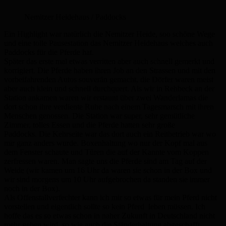
Nemitzer Heidehaus / Paddocks
Ein Highlight war natürlich die Nemitzer Heide, soo schöne Wege
und eine tolle Pausestation das Nemitzer Heidehaus welches auch
Paddocks für die Pferde hat.
Später das erste mal etwas verritten aber auch schnell gemerkt und
korrigiert. Die Pferde haben ihren Job an den Strassen und mit den
vorbeifahrenden Autos souverän gemacht, die Dörfer waren meist
aber auch klein und schnell durchquert. Als wir in Rehbeck an der
Station ankamen waren wir erstaunt über zwei Wanderlamas die
dort schon ihre verdiente Ruhe nach einem Tagesmarsch mit ihren
Menschen genossen. Die Station war super, sehr gemütliche
Zimmer, tolles Essen und die Pferde hatten sehr große
Paddocks. Die Kehrseite war das dort auch ein Reitbetrieb war wo
mir ganz anders wurde. Boxenhaltung wo nur der Kopf mal aus
dem Fenster schaute und Türen die auf der Kannte vom Koppen
zerfressen waren. Man sagte uns die Pferde sind am Tag auf der
Weide (wir kamen um 16 Uhr da waren sie schon in der Box und
wir sind morgens um 10 Uhr aufgebrochen da standen sie immer
noch in der Box).
Als Offenstallverfechter kann ich mir so etwas für mein Pferd nicht
vorstellen und eigentlich sollte so kein Pferd leben müssen. Ich
hoffe das es so etwas schon in naher Zukunft in Deutschland nicht
mehr geben wird, so wie auch die Ständerhaltung abgeschafft