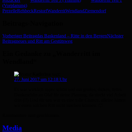
Hitzacker
Wanderritt Teil 3 (Training)
Wanderritt Teil 1
(Vorplanung)
Prezelle
Rehbeck
Restorf
Wanderrit
Wendland
Ziemendorf
Beitrags-Navigation
Vorheriger Beitrag
das Baskenland – Ritte in den Bergen
Nächster
Beitrag
neues und Ritt am Gestütsweg
Ein Gedanke zu „Wanderritt im
Wendland“
Kathrina
sagt:
27. Juni 2017 um 12:18 Uhr
Es war wirklich super schön und ein großes, dickes, fettes
Dankeschön an Olaf für deine Planung, da steckt viel Arbeit
drin (!!) Und für uns war es eine tolle Chance, alleine hätten
wir einen solchen Ritt nicht machen können. 🙂
Kommentare sind geschlossen.
Media