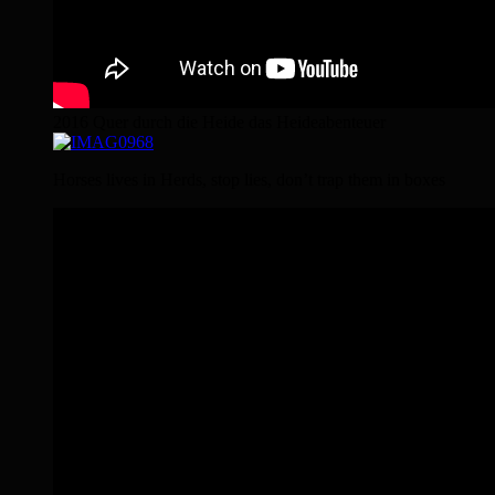
2016 Quer durch die Heide das Heideabenteuer
Horses lives in Herds, stop lies, don’t trap them in boxes