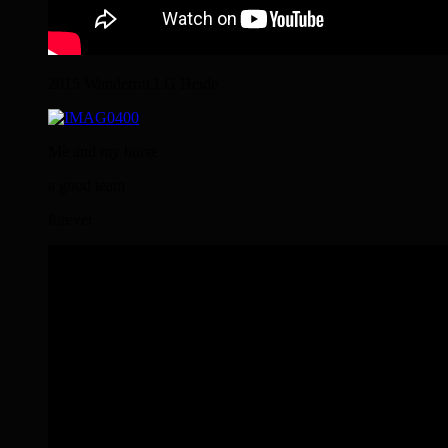
2015 Wanderritt LG Heide
Me and my horse
a good team
forever