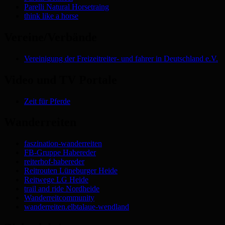
Parelli Natural Horsetraing
think like a horse
Vereine/Verbände
Vereinigung der Freizeitreiter- und fahrer in Deutschland e.V.
Video und TV Portale
Zeit für Pferde
Wanderreiten
faszination-wanderreiten
FB-Gruppe Habereder
reiterhof-habereder
Reitrouten Lüneburger Heide
Reitwege LG Heide
trail and ride Nordheide
Wanderreitcommunity
wanderreiten.elbtalaue-wendland