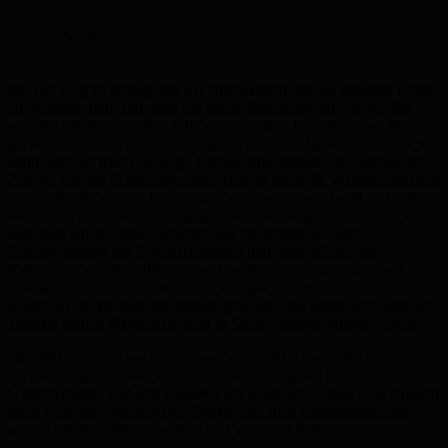
tolle nebenwege
Danach wurde
uns der Weg zu steinig und wir entschlossen uns die geplante Route
zu verlassen und sind dann mit einem Märchenwald wie wir ihn
nannten belohnt worden. Teils sind wir dann komplett ohne Wege
geritten und die Pferde waren super Trittsicher. Später erreichten wir
dann über ein paar Feldwege Prezelle und standen am eigentlichen
Ziel wo uns ein Schild begrüsste (Hier ist nicht die Wanderreitstation
diese befindet sich…) hups naja wir schauten auf dem Navi nach
und haben dann auch die angegebene Adresse gefunden. Hier war
alles sehr einfach und wir waren alle zusammen in einer
Ferienwohnung mit 2 Schlafzimmern und einer Küche mit
Essbereich, es gab chilli con carne im Sommer (muss man auch
erstmal drauf kommen) was aber sehr gut schmeckte. Die Pferde
haben sich schon sehr aneinander gewöhnt und kaum war eines der
anderen beiden Pferde mal nicht in Sicht wieherte Murphy sofort.
Der dritte Tag begann bei mir wie immer, früh hoch aber dann
entschleunigen 🙂 und wieder sind wir so gegen 11 los…
Unser nächstes Ziel war Rehbeck der Reiterhof Laubach. Wir hatten
mehr Feld und Wiesenwege, Dörfer und auch Landstrassen und
weniger Wald dafür mehr Trab und auch mal flotten Galopp.