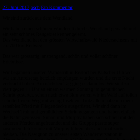
27. Juni 2017
osch
Ein Kommentar
Wir sind zurück aus dem Wendland
Wir haben einen schönen Wanderritt durchs Wendland gemacht und
ein sehr schönes Reitgebiet kennengelernt.
Das Wendland hat den grössten Wirtschaftswald Niedersachsens mit
ca. 700 km Reitweg.
Das war grossartig, anstrengend, schön und voller schöner
Erlebnisse.
Wir begannen unseren Wanderritt in Restorf bei Kutscher Ulli wo
wir am Anreisetag herzlich empfangen wurden und die erste Nacht
verbracht haben. Am nächsten Tag ging es dann los. Wir sind zu
viert gegen 11 Uhr an einem warmen Sonntag im gemütlichen
Schritt gestartet, schon nach etwa 3km waren wir im Wald auf tollen
schotterfreiem Weg mit wenig Insekten. Trotz allem habe ich mein
sensibles Pferd mit Fliegendecke ausgerüstet. Wir sind dann im
Wechsel Trab und gemütlichen Schritt gegangen und haben einfach
die Natur genossen. Simon und Murphy haben sich schnell mit den
anderen Pferden angefreundet und die Gruppe passte super
zusmmen. Ich konnte mit Murphy führen aber auch mal zurück
bleiben. Die Navigtion zu unserer ersten Wanderreitstation in
Ziemndorf war recht einfach, lange Waldwege manchmal hatten wir