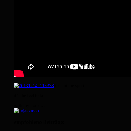
it is not the sport
it’s the feel to be
with my horse…
empfohlene Beiträge: