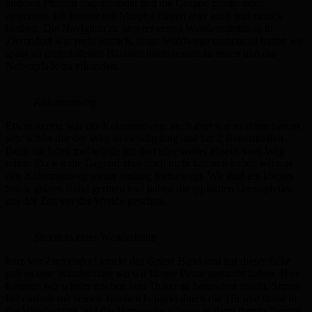
anderen Pferden angefreundet und die Gruppe passte super
zusmmen. Ich konnte mit Murphy führen aber auch mal zurück
bleiben. Die Navigtion zu unserer ersten Wanderreitstation in
Ziemndorf war recht einfach, lange Waldwege manchmal hatten wir
spass an umgefallenen Bäumen drum herum zu reiten und die
Nebenpfade zu erkunden.
Kolonnenweg
Etwas nervig war der Kolonnenweg, auch dort war es drum herum
sehr schön nur der Weg ist elendig lang und hat 2 Betonstreifen.
Beim nächsten mal würde ich dort eher weiter abseits vom Weg
reiten. Da wir die Gegend aber noch nicht kannten haben wir uns
den Kolonnenweg weiter entlang fortbewegt. Wir sind ein kleines
Stück grünes Band geritten und haben die typischen Grenzpfeiler
aus der Zeit vor der Wende gesehen.
Simon in einer Wanderhütte
kurz vor Ziemendorf knickt das Grüne Band und auf dieser Ecke
gab es eine Wanderhütte wo wir länger Pause gemacht haben. Hier
konnten wir wieder erleben was Tinker so besonders macht, Simon
lief einfach mit seinen Taschen bepackt durch die Tür und stand in
der Wanderhütte, auf der Hinterseite schaute er dann durchs Fenster