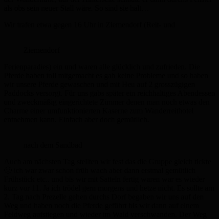
als obs sein neuer Stall wäre. So sind sie halt…
Wir trafen etwa gegen 16 Uhr in Ziemendorf (Reit- und
Ziemendorf
Ferienparadies) ein und waren alle glücklich und zufrieden. Die
Pferde haben toll mitgemacht es gab keine Probleme und so haben
wir unsere Pferde gewaschen und mit Heu auf 2 grosszügigen
Paddocks versorgt. Für uns gabs später ein reichhaltiges Abendessen
und zweckmäßig eingerichtete Zimmer denen man noch etwas den
Charme einer umfunktionierten Kaserne zum Wanderreithotel
entnehmen kann. Einfach aber doch gemütlich.
nach dem Sandbad
Auch am nächsten Tag stellten wir fest das die Gruppe gleich tickte
🙂 ich war zwar schon früh wach aber dann erstmal gemütlich
Frühstück etc.. und bis wir mit Satteln fertig waren war es wieder
kurz vor 11. Ja ich trödel gern morgens und hetze nicht. Es sollte am
2. Tag nach Prezelle gehen durchs Dorf begaben wir uns auf den
Weg und haben noch die Pferde geführt bis wir dann auf einem
Feldweg aufstiegen und wieder im Wald verschwanden. Der Weg