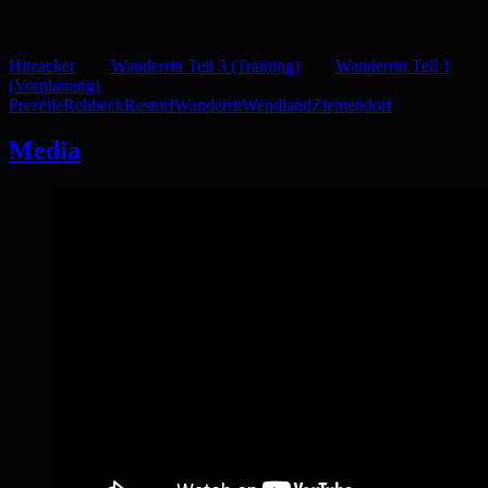
Hitzacker
Wanderritt Teil 3 (Training)
Wanderritt Teil 1
(Vorplanung)
Prezelle
Rehbeck
Restorf
Wanderrit
Wendland
Ziemendorf
Media