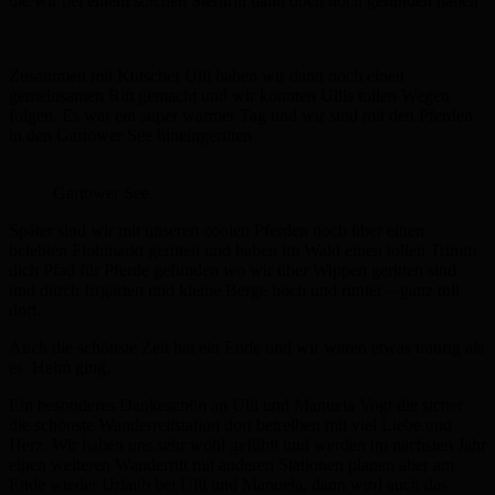
die wir bei einem solchen Sternritt dann doch noch gefunden haben
Zusammen mit Kutscher Ulli haben wir dann noch einen
gemeinsamen Ritt gemacht und wir konnten Ullis tollen Wegen
folgen. Es war ein super warmer Tag und wir sind mit den Pferden
in den Gartower See hineingeritten
Gartower See
Später sind wir mit unseren coolen Pferden noch über einen
belebten Flohmarkt geritten und haben im Wald einen tollen Trimm
dich Pfad für Pferde gefunden wo wir über Wippen geritten sind
und durch Irrgärten und kleine Berge hoch und runter – ganz toll
dort.
Auch die schönste Zeit hat ein Ende und wir waren etwas traurig als
es Heim ging.
Ein besonderes Dankeschön an Ulli und Manuela Vogt die sicher
die schönste Wanderreitstation dort betreiben mit viel Liebe und
Herz. Wir haben uns sehr wohl gefühlt und werden im nächsten Jahr
einen weiteren Wanderritt mit anderen Stationen planen aber am
Ende wieder Urlaub bei Ulli und Manuela, dann wird auch das