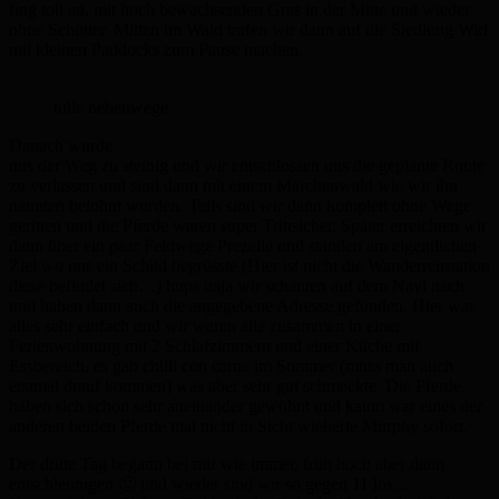
fing toll an, mit hoch bewachsenden Gras in der Mitte und wieder
ohne Schotter. Mitten im Wald trafen wir dann auf die Siedlung Wirl
mit kleinen Paddocks zum Pause machen.
tolle nebenwege
Danach wurde
uns der Weg zu steinig und wir entschlossen uns die geplante Route
zu verlassen und sind dann mit einem Märchenwald wie wir ihn
nannten belohnt worden. Teils sind wir dann komplett ohne Wege
geritten und die Pferde waren super Trittsicher. Später erreichten wir
dann über ein paar Feldwege Prezelle und standen am eigentlichen
Ziel wo uns ein Schild begrüsste (Hier ist nicht die Wanderreitstation
diese befindet sich…) hups naja wir schauten auf dem Navi nach
und haben dann auch die angegebene Adresse gefunden. Hier war
alles sehr einfach und wir waren alle zusammen in einer
Ferienwohnung mit 2 Schlafzimmern und einer Küche mit
Essbereich, es gab chilli con carne im Sommer (muss man auch
erstmal drauf kommen) was aber sehr gut schmeckte. Die Pferde
haben sich schon sehr aneinander gewöhnt und kaum war eines der
anderen beiden Pferde mal nicht in Sicht wieherte Murphy sofort.
Der dritte Tag begann bei mir wie immer, früh hoch aber dann
entschleunigen 🙂 und wieder sind wir so gegen 11 los…