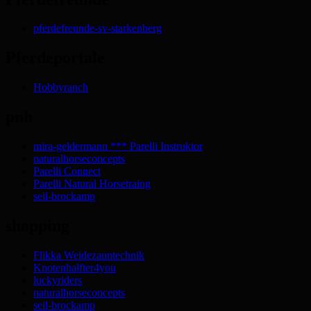
pferdefreunde-sv-starkenberg
Pferdeportale
Hobbyranch
pnh
mira-geldermann *** Parelli Instruktor
naturalhorseconcepts
Parelli Connect
Parelli Natural Horsetraing
seil-brockamp
shopping
Flikka Weidezauntechnik
Knotenhalfter4you
luckyriders
naturalhorseconcepts
seil-brockamp