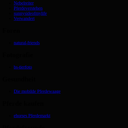
Nebelreiter
Pferdeverstehen
sunnysideofmylife
Verwandert
Foren
natural-friends
Fotografie
bs-tierfoto
Gesundheit
Die mobilde Pferdewaage
Pferde kaufen
ehorses Pferdemarkt
Pferdefreunde