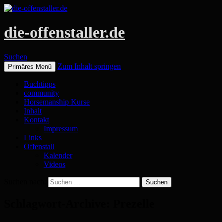
die-offenstaller.de
Suchen
Zum Inhalt springen
Primäres Menü
Buchtipps
community
Horsemanship Kurse
Inhalt
Kontakt
Impressum
Links
Offenstall
Kalender
Videos
Suchen nach:
Schlagwort-Archive: Prezelle