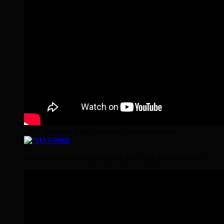
2016 Quer durch die Heide das Heideabenteuer
Horses lives in Herds, stop lies, don’t trap them in boxes