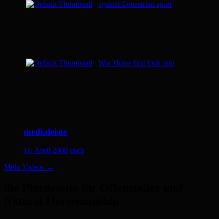
against Equestrian sport
War Horse first look into
medialeiste
11. April 2008
osch
Mehr Videos
→
die Pferdeseite für Offenstaller und
Natural Horsemanship