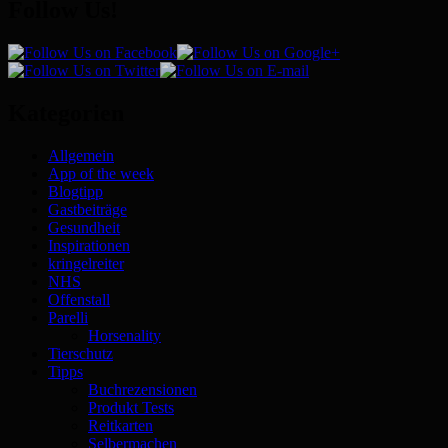
Follow Us!
Kategorien
Allgemein
App of the week
Blogtipp
Gastbeiträge
Gesundheit
Inspirationen
kringelreiter
NHS
Offenstall
Parelli
Horsenality
Tierschutz
Tipps
Buchrezensionen
Produkt Tests
Reitkarten
Selbermachen