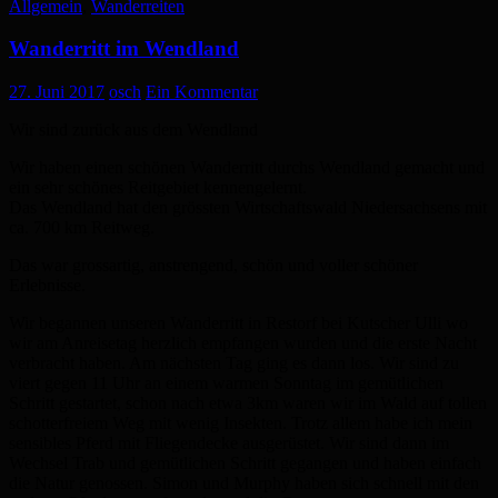
Allgemein
,
Wanderreiten
Wanderritt im Wendland
27. Juni 2017
osch
Ein Kommentar
Wir sind zurück aus dem Wendland
Wir haben einen schönen Wanderritt durchs Wendland gemacht und
ein sehr schönes Reitgebiet kennengelernt.
Das Wendland hat den grössten Wirtschaftswald Niedersachsens mit
ca. 700 km Reitweg.
Das war grossartig, anstrengend, schön und voller schöner
Erlebnisse.
Wir begannen unseren Wanderritt in Restorf bei Kutscher Ulli wo
wir am Anreisetag herzlich empfangen wurden und die erste Nacht
verbracht haben. Am nächsten Tag ging es dann los. Wir sind zu
viert gegen 11 Uhr an einem warmen Sonntag im gemütlichen
Schritt gestartet, schon nach etwa 3km waren wir im Wald auf tollen
schotterfreiem Weg mit wenig Insekten. Trotz allem habe ich mein
sensibles Pferd mit Fliegendecke ausgerüstet. Wir sind dann im
Wechsel Trab und gemütlichen Schritt gegangen und haben einfach
die Natur genossen. Simon und Murphy haben sich schnell mit den