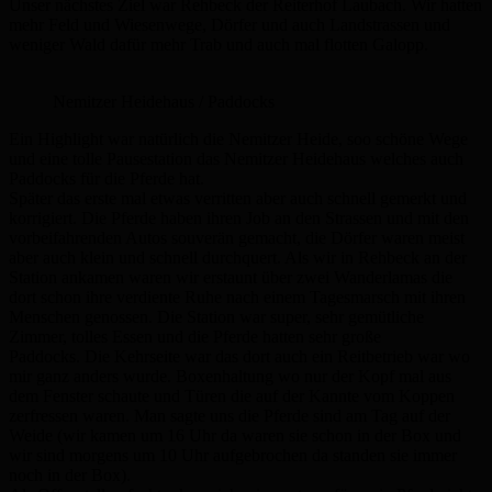
Unser nächstes Ziel war Rehbeck der Reiterhof Laubach. Wir hatten
mehr Feld und Wiesenwege, Dörfer und auch Landstrassen und
weniger Wald dafür mehr Trab und auch mal flotten Galopp.
Nemitzer Heidehaus / Paddocks
Ein Highlight war natürlich die Nemitzer Heide, soo schöne Wege
und eine tolle Pausestation das Nemitzer Heidehaus welches auch
Paddocks für die Pferde hat.
Später das erste mal etwas verritten aber auch schnell gemerkt und
korrigiert. Die Pferde haben ihren Job an den Strassen und mit den
vorbeifahrenden Autos souverän gemacht, die Dörfer waren meist
aber auch klein und schnell durchquert. Als wir in Rehbeck an der
Station ankamen waren wir erstaunt über zwei Wanderlamas die
dort schon ihre verdiente Ruhe nach einem Tagesmarsch mit ihren
Menschen genossen. Die Station war super, sehr gemütliche
Zimmer, tolles Essen und die Pferde hatten sehr große
Paddocks. Die Kehrseite war das dort auch ein Reitbetrieb war wo
mir ganz anders wurde. Boxenhaltung wo nur der Kopf mal aus
dem Fenster schaute und Türen die auf der Kannte vom Koppen
zerfressen waren. Man sagte uns die Pferde sind am Tag auf der
Weide (wir kamen um 16 Uhr da waren sie schon in der Box und
wir sind morgens um 10 Uhr aufgebrochen da standen sie immer
noch in der Box).