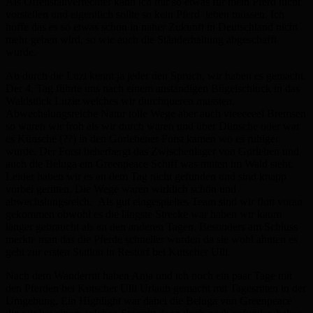
Als Offenstallverfechter kann ich mir so etwas für mein Pferd nicht
vorstellen und eigentlich sollte so kein Pferd leben müssen. Ich
hoffe das es so etwas schon in naher Zukunft in Deutschland nicht
mehr geben wird, so wie auch die Ständerhaltung abgeschafft
wurde.
Ab durch die Luzi kennt ja jeder den Spruch, wir haben es gemacht.
Der 4. Tag führte uns nach einem anständigen Bügelschluck in das
Waldstück Luzie welches wir durchqueren mussten.
Abwechslungsreiche Natur tolle Wege aber auch vieeeeeel Bremsen
so waren wir froh als wir durch waren und über Dünsche oder war
es Künsche (??) in den Gorlebener Forst kamen wo es ruhiger
wurde. Der Forst beherbergt das Zwischenlager von Gorleben und
auch die Beluga ein Greenpeace Schiff was mitten im Wald steht.
Leider haben wir es an dem Tag nicht gefunden und sind knapp
vorbei geritten. Die Wege waren wirklich schön und
abwechslungsreich. Als gut eingespieltes Team sind wir flott voran
gekommen obwohl es die längste Strecke war haben wir kaum
länger gebraucht als an den anderen Tagen. Besonders am Schluss
merkte man das die Pferde schneller wurden da sie wohl ahnten es
geht zur ersten Station in Restorf bei Kutscher Ulli.
Nach dem Wanderritt haben Anja und ich noch ein paar Tage mit
den Pferden bei Kutscher Ulli Urlaub gemacht mit Tagesritten in der
Umgebung. Ein Highlight war dabei die Beluga von Greenpeace