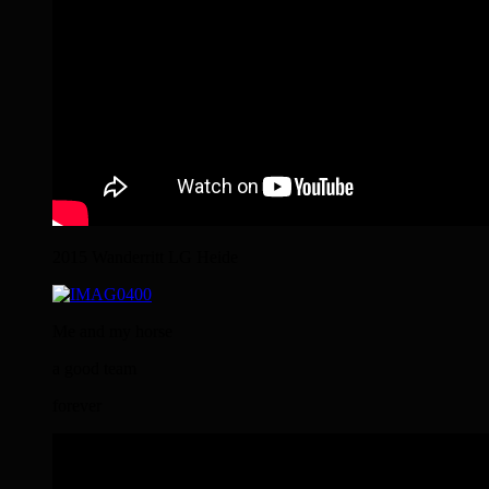
2015 Wanderritt LG Heide
Me and my horse
a good team
forever