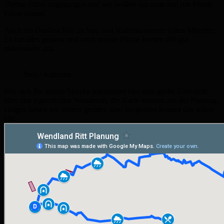
Thema Fähre angegangen und wir wollen das erste mal mit Pferde
Fähre fanren.
Auch ein Dankeschön an Susi und Kathrina unsere tollen Mitreiter.
Es hat alles gepasst und auch unsere Pferde kamen alle gut
miteinander aus.
Susi / Kathrina
Wer sich für unsere Strecke interessiert hier eine grobe Übersicht
über den eigentlichen Wanderritt, die Karte stammt aus der Planung,
einiges haben wir anders geritten aber im groben kommt das schon
hin: