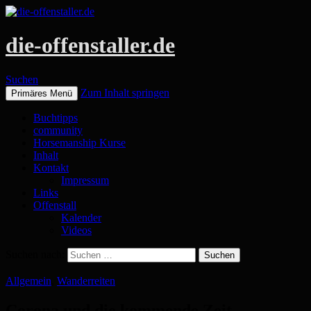
die-offenstaller.de
Suchen
Zum Inhalt springen
Primäres Menü
Buchtipps
community
Horsemanship Kurse
Inhalt
Kontakt
Impressum
Links
Offenstall
Kalender
Videos
Suchen nach:
Allgemein
,
Wanderreiten
Corona und die kommende Zeit