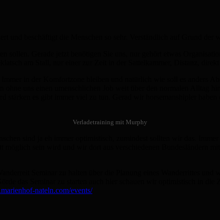
rt und beschäftigt die Menschen so sehr. Verständlich auf Grund der w
rden sollen. Gerade jetzt benötigen Sie uns, nur gehört etwas Organisa
tsch am Stall, nur einer zur Zeit in der Sattelkammer, Distanz, dire
 Immer in der Komfortzone bleiben und natürlich wie soll es anders Ab
hon ohne uns einen umenschlichen Job weit über den normalen Alltag hin
stärken es gibt immer viel zu tun. Gerad wir horsemanshipler haben d
Verladetraining mit Murphy
chen sind ja eh immer optimistisch, zumindest sollten wir das. Immer 
r Ritt möglich sein wird und wir dort aus verschiedenen Bundeslände
 Wanderreit Seminar zu halten über die Planung eines Wanderrittes und 
örde das Seminar zu starten auch hier schauen wir optimistisch in die 
.marienhof-nateln.com/events/