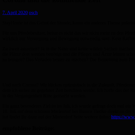
7. April 2020
osch
StayHome ist das Gebot der Stunde, kaum ein anderes Thema polarisie
Für uns Pferdebesitzer, heisst es nicht das wir nicht mehr zu den Pfe
wirklich zur Versorgung und Bewegung notwendig sind. Kein Kaffeekla
Zu zweit ausreiten? Ja in die Natur und keine wilden Sachen machen.
die Plätze dort werden benötigt und die Pfleger und Ärzte leisten sc
zu bringen? Das Verladen besser zu machen? Die Beziehung zum Pferd 
Und nach Corona? Wir blicken optimistisch in die Zukunft, Pferdemens
dem ich sicher zu gegebner Zeit berichten werde. Ich hoffe das de
in der Vergangenheit Ritte gemacht wurden.
Ein ganz besonderes Ziel ist im Juli, ich wurde gefragt doch mal ein
18. Juli auf dem schönen Marienhof bei Bianca Tiedke direkt an der G
hat findet ihr dazu auf der Marienhof Seite weitere Infos:
https://www
empfohlene Beiträge: