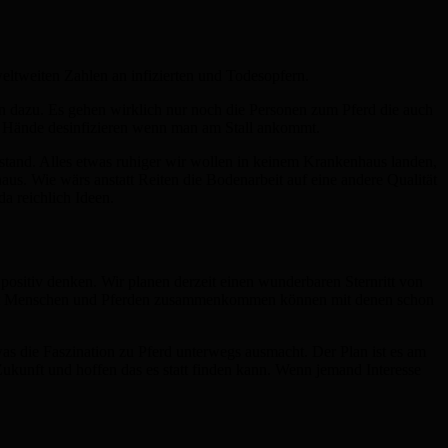
eltweiten Zahlen an infizierten und Todesopfern.
tion dazu. Es gehen wirklich nur noch die Personen zum Pferd die auch
kt Hände desinfizieren wenn man am Stall ankommt.
stand. Alles etwas ruhiger wir wollen in keinem Krankenhaus landen,
aus. Wie wärs anstatt Reiten die Bodenarbeit auf eine andere Qualität
a reichlich Ideen.
positiv denken. Wir planen derzeit einen wunderbaren Sternritt von
rn mit Menschen und Pferden zusammenkommen können mit denen schon
was die Faszination zu Pferd unterwegs ausmacht. Der Plan ist es am
Zukunft und hoffen das es statt finden kann. Wenn jemand Interesse