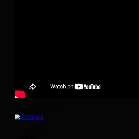
2015 Wanderritt LG Heide
Me and my horse
a good team