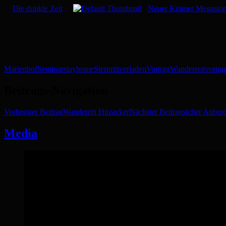
Die dunkle Zeit
Neuer Krämer Megastor
Marienhof
Seminar
stayhome
Sternritt
verladen
Vortrag
Wanderreitvortra
Beitrags-Navigation
Vorheriger Beitrag
Wanderritt Hitzacker
Nächster Beitrag
sicher Anbind
Media