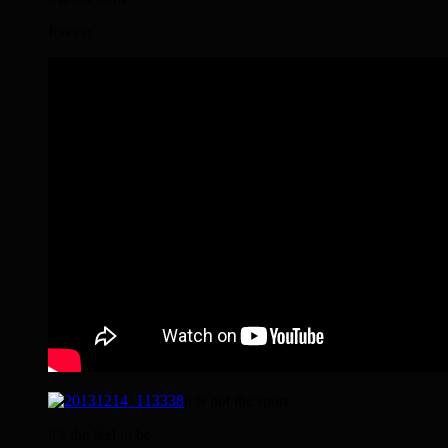
forever
it is not the sport
it’s the feel to be