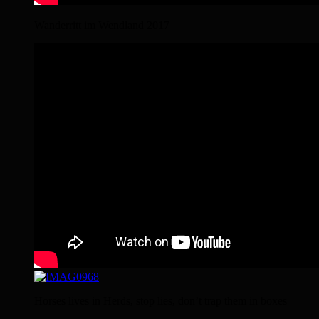
Wanderritt im Wendland 2017
Horses lives in Herds, stop lies, don’t trap them in boxes