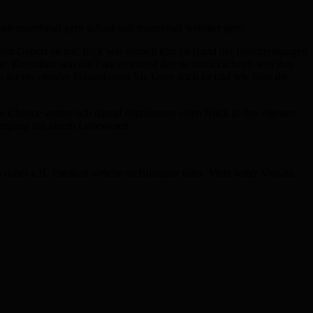
en man manchmal gern schaut und manchmal weniger gern.
 von Geburt an hat. Rick war schnell klar an Hand der Beschreibungen
se. Daraufhin war die Frau so erbost das sie zurückschrieb was ihm
 für ein elender Frauenhasser Mr. Gore doch ist und wie böse die
ne Chance vertan sich darauf einzulassen einen Blick in den eigenen
n Umgang mit einem Lebewesen.
abei z.B. Eitelkeit welche zu Blindheit führt. Mein fester Vorsatz