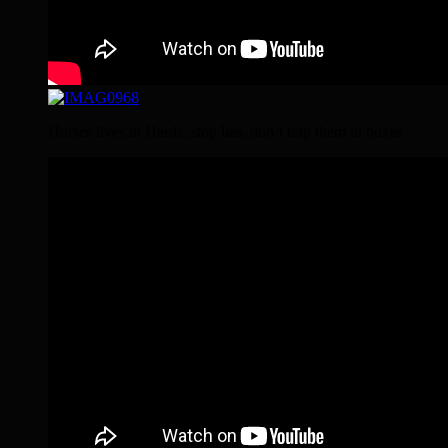
Horses lives in Herds, stop lies, don’t trap them in boxes