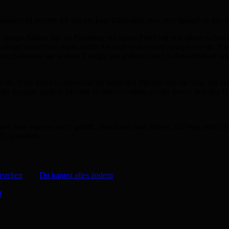
 passiert ist machte ich mir ein paar Gedanken über den Spiegel in d
n langen Sätzen das sie Probleme mit ihrem Pferd hat und dieses schon
 seiner manchmal etwas ruden Art hielt er ihr einen Spiegel vor die Na
verschwendete sie weitere Energie um andere Foren vollzuschreiben was
 ab. Trotz allem er antwortet im Sinne des Pferdes und die Frau hat ei
d die Energie nicht in Motzen zu leiten sondern auf ihr Savvy und de
 sein was uns nicht gefällt. Dies kann man ändern, im Weg steht uns d
ch zu ändern.
rstehen
Du kannst alles ändern
f