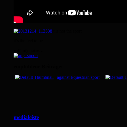
it is not the sport
it’s the feel to be
with my horse…
empfohlene Beiträge:
against Equestrian sport
medialeiste