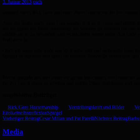
3. Januar 2013
osch
animiert durch Rick Gore und einer üblen Geschichte die ihm einmal
Aber der Reihe nach. Eine Frau wendet sich an R. Gore und erklärt i
das sie genau das Pferd bekommen hat welches sie verdient hat und in
einfälle sie so zu behandeln und es eskalierte immer mehr. Am Ende 
Welt doch ist.
Ouch ich weiss sehr wohl wie Rick antwortet und nicht jeder kann das
Spiegel zu riskieren
und dabei die rosarote Ponybrille abzusetzen un
Pferde spiegeln uns und wenn wir genau hinschauen wird manches dabei
für 2013 auch daran zu arbeiten und solche Dinge zuzulassen und au
empfohlene Beiträge:
Rick Gore Horsemanship
Vorstellungskraft und Bilder
Ve
Eitelkeit
selbstreflexion
Spiegel
Beitrags-
Vorheriger Beitrag
Cesar Millan und Pat Parelli
Nächster Beitrag
Barhu
Navigation
Media