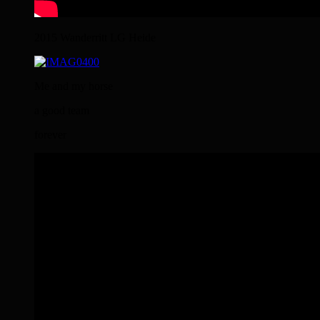
2015 Wanderritt LG Heide
Me and my horse
a good team
forever