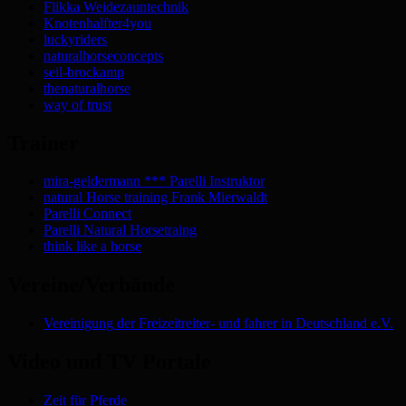
Flikka Weidezauntechnik
Knotenhalfter4you
luckyriders
naturalhorseconcepts
seil-brockamp
thenaturalhorse
way of trust
Trainer
mira-geldermann *** Parelli Instruktor
natural Horse training Frank Mierwaldt
Parelli Connect
Parelli Natural Horsetraing
think like a horse
Vereine/Verbände
Vereinigung der Freizeitreiter- und fahrer in Deutschland e.V.
Video und TV Portale
Zeit für Pferde