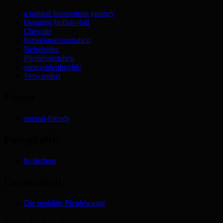
a natural horsmansip journey
blogging-buffalo-bill
Chevalie
humanimafoundation
Nebelreiter
Pferdeverstehen
sunnysideofmylife
Verwandert
Foren
natural-friends
Fotografie
bs-tierfoto
Gesundheit
Die mobilde Pferdewaage