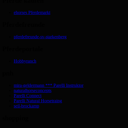
Pferde kaufen
ehorses Pferdemarkt
Pferdefreunde
pferdefreunde-sv-starkenberg
Pferdeportale
Hobbyranch
pnh
mira-geldermann *** Parelli Instruktor
naturalhorseconcepts
Parelli Connect
Parelli Natural Horsetraing
seil-brockamp
shopping