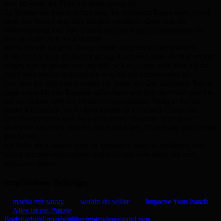
weg ist wenn der Platz nur gross genug ist.
Zu Beginn der liberty Arbeit mag der begrenzte Raum eines round
pens von Vorteil sein aber letztlich verfälscht dieser nur die
Wahrnehmung und man könnte sich auch gleich eingestehen am
Seil ist es zur Zeit noch sicherer.
Wenn ich mit Murphy liberty arbeite dann immer auf unserem
Reitplatz (30 x 30 m) hier ist genug Raum und mein Pferd kann mir
zeigen was es gerade von mir hält, will er zu mir oder habe ich zu
viel Druck und er läuft einfach weg bin ich uninteressant etc…
hier sehe ich sehr genau woran ich heute bin. Der ultimative Test ist
dann wenn ich den Reitplatz offen lasse und ihm die Wahl gebe bei
mir zu bleiben oder zur Herde zurückzulaufen. Bleibt er bei mir
merke ich einfach hey so doof kannst du nicht sein 🙂 und das
sind die schönsten und auch ehrlichsten Momente denn diese
Momente bekommt man nur mit Ehrlichkeit, Partnership und Fairnis
geschenkt.
Ich hoffe auch andere dazu zu ermuntern mehr zu probieren den
round pen mal wegzulassen und euch und euer Pferd fair und
ehrlich zu testen.
empfohlene Beiträge:
machs mit savvy
wohin du willst
Improve Your hands
Alles ist ein Puzzle
Bodenarbeit
Freiarbeit
liberty
picadero
round pen