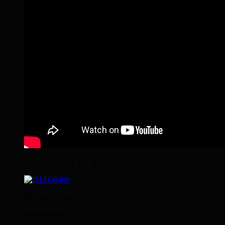
2015 Wanderritt LG Heide
Me and my horse
a good team