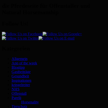
die Pferdeseite für Offenstaller und
Natural Horsemanship
Follow Us!
Kategorien
Allgemein
App of the week
Blogtipp
Gastbeiträge
Gesundheit
Inspirationen
kringelreiter
NHS
Offenstall
Parelli
Horsenality
Tierschutz