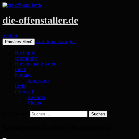
die-offenstaller.de
Suchen
Zum Inhalt springen
Primäres Menü
Buchtipps
community
Horsemanship Kurse
Inhalt
Kontakt
Impressum
Links
Offenstall
Kalender
Videos
Suchen nach:
Schlagwort-Archive: Bodenarbeit