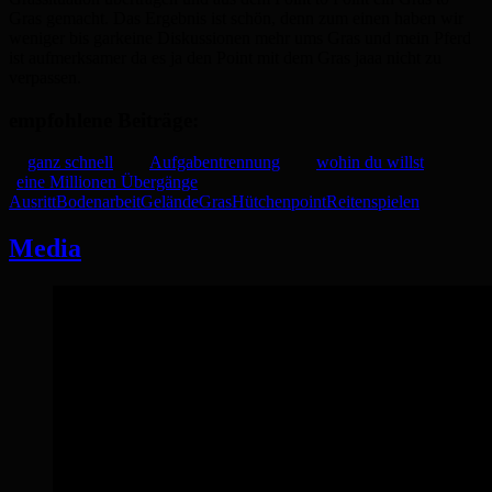
Gras gemacht. Das Ergebnis ist schön, denn zum einen haben wir
weniger bis garkeine Diskussionen mehr ums Gras und mein Pferd
ist aufmerksamer da es ja den Point mit dem Gras jaaa nicht zu
verpassen.
empfohlene Beiträge:
ganz schnell
Aufgabentrennung
wohin du willst
eine Millionen Übergänge
Ausritt
Bodenarbeit
Gelände
Gras
Hütchen
point
Reiten
spielen
Media