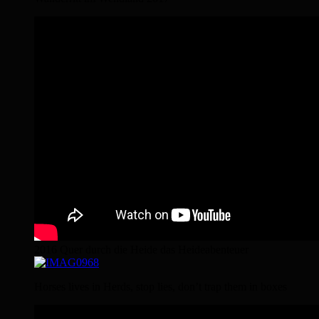
2016 Quer durch die Heide das Heideabenteuer
Horses lives in Herds, stop lies, don’t trap them in boxes