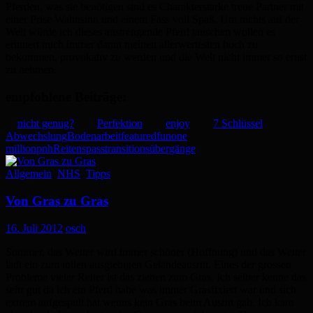
Pferden, was sie benötigen sind es Charakterstarke treue Partner mit
einer Prise Wahnsinn und einem Fass voll Spaß. Um nichts auf der
Welt würde ich dieses anstrengende Pferd tauschen wollen es
erinnert mich immer daran meinen allerwertesten hoch zu
bekommen, provokativ zu werden und die Welt nicht immer so ernst
zu nehmen.
empfohlene Beiträge:
nicht genug?
Perfektion
enjoy
7 Schlüssel
Abwechslung
Bodenarbeit
featured
fun
one
million
pnh
Reiten
spass
transitions
übergänge
Allgemein
,
NHS
,
Tipps
Von Gras zu Gras
16. Juli 2012
osch
Sommer, das Wetter wird immer schöner (Hoffnung) und das Wetter
lädt ein zum tollen ausgiebigen Geländeausritt. Eines der grossen
Probleme vieler Reiter ist das ziehen zum Gras. Ich selber kenne das
sehr gut da ich ein Pferd habe was immer Grasfixiert war und sich
extrem aufgespult hat wenns kein Gras beim Ausritt gab. Ich kam