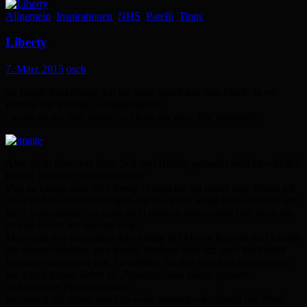
Allgemein
,
Inspirationen
,
NHS
,
Parelli
,
Tipps
Liberty
7. März 2015
osch
als liberty bezeichnen wir die freie Arbeit mit dem Pferd. Ja wir
kennen alle Parellis Lieblingsspruch
„wenn du das Seil abmachst bleibt nur eins: Die Wahrheit“.
Aber nicht alles was ohne Seil und Halfter gemacht wird ist wirklich
liberty. Erstaunt? Oder verwirrt?
Viel zu häufig sehe ich Liberty ‚Versuche‘ im round pen. Zirkel ich
das Pferd in einem Roundpen hat das Pferd keine Wahl es muss um
mich herumlaufen, es kann nicht einfach entscheiden hier ist es mir
zu viel Druck ich möchte weg.
Man sieht den Roundpen sehr häufig bei Monty Roberts und Leuten
die danach arbeiten aber immer häufiger sehe ich auch bei Parelli
Schülern den round pen. Hempfling hat das sehr früh erkannt und
hat schon immer lieber im ‚Picadero‘ also einem grossen
rechteckigen Platz gearbeitet.
So manch ein round pen Fan wäre erstaunt wie schnell das Pferd