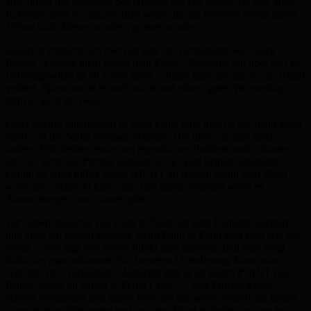
aber durch das verbieten des Grasens nie viel weiter. Da war guter
Rat teuer denn so ging es nicht weiter da das Problem ebend durch
Verbot nicht kleiner sondern grösser wurde.
Zugleich erinnerte ich mich an eine der Grundsätze von Mark
Rashid „kämpfe nicht gegen dein Pferd“. Kämpfen mit über 600 kg
Lebendgewicht ist eh schon keine schlaue Idee, da man in der Regel
verliert. Spass macht es auch nicht und einem guten Partnership
steht es auch im Wege.
Ganz lessifär ranzugehen ist auch keine gute Idee da wir dann wohl
nicht von der Stelle kommen würden. Die Idee war also ganz
anders. Wir drehten etwas am eigentlichen Problem und schauten
uns die Sicht des Pferdes genauer an. Es gibt keinen rationalen
Grund an einer tollen Wiese NICHT zu fressen wenn man Pferd
wäre aber vielleicht kann man sich damit abfinden wenn es
Abmachungen zum Grasen gibt.
Wir haben zunächst viel Point to Point auf dem Reitplatz geritten
und auch am Boden gespielt. Beim Point to Point geht man wie der
Name schon sagt von einem Punkt zum nächsten und man sorgt
dafür das man ankommt. Zur besseren Orientierung kann man
Hütchen etc.. verwenden. Zunächst gibt es an jedem POINT eine
Pause. Später an jedem 2. POINT usw…. Das Prinzip wurde
schnell verstanden und später habe ich das selbe einfach auf unsere
Grassituation übertragen und aus dem Point to Point ein Gras to