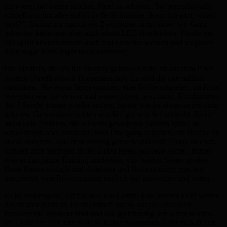
schwierig mit einem solchen Pferd zu arbeiten. Sie begreifen sehr
schnell und tun alles sofort in die Schublade „kann ich jetzt, whats
next?“. Da kommt manch ein Zweibeiner nicht hinter her. Ganz
nebenher kann man aber auch einen LBE überfordern. Pferde mit
viel spirit können zudem auch mal unsicher werden und reagieren
dann sogar RBE (right brain extrovert).
Die Medizin, die ich für Murphy gefunden habe ist aus dem PNH
System (Parelli natural Horsemanship). Es sind die one million
transitions. Nie etwas lange machen, eine Sache anspielen, im Kopf
bewerten wie gut es war und weitergehen, next thing. Kombinieren
der 7 Spiele, immer wieder anders, immer wieder etwas neues dazu
nehmen. Genau drauf achten was lief gut was lief schlecht. Es ist
meist kein Problem, die schlecht gelaufenen Sachen später zu
wiederholen aber zunächst einen Übergang schaffen, ein Brücke zu
etwas anderem. Aus dem circling game wandernde Zirkel machen,
Tonnen zum Springen in die Zirkel legen (squeeze game). Immer
wieder das ganze Training umdrehen, von beiden Seiten spielen.
Beim Reiten einfach mal absteigen und Bodentraining machen,
umgekehrt vom Bodentraining einfach mal aufsteigen und reiten.
Es ist anstrengend, oft hat man das Gefühl man kommt nicht weiter,
das ist aber nicht so. Es ist einfach nur so das die einzelnen
Puzzlesteine verstreut sind und alle gleichzeitig betrachtet werden.
Im Laufe der Zeit setzen sie sich aber zusammen. Gibt man diesen