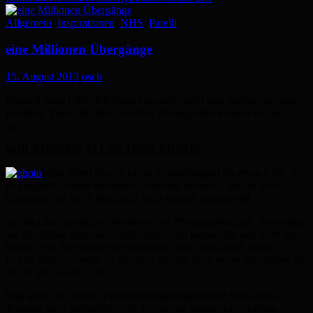
Allgemein
,
Inspirationen
,
NHS
,
Parelli
eine Millionen Übergänge
15. August 2013
osch
Speziell beim LBE (left brain extrovert) steht man häufig vor einem
Problem. Viele mit einem solchen Pferdepartner kennen es nur zu
gut.
WIR KÖNNEN ALLES ABER NICHTS
Mein Pferd Murpy ist ein Paradebeispiel für einen LBE. Er
ist verspielt, extrem dominant, lebendig, fordernd, hat ein hohes
Charisma und ist zu dem auch noch schnell gelangweilt.
Sie sind die heimlichen Rockstars der Pferdegesellschaft. Sie wollen
auf die Bühne aber die Arbeit dafür ist zu langweilig und nicht der
Mühe wert. Sie können eh schon alles und sehen auch keinen
Grund darin es besser zu machen. Warum auch wenn man sicher ist
das es gut ist wie es ist.
Was kann ein solches Pferd überhaupt begeistern? Monotones
Training ist es jedenfalls nicht. Gerade zu beginn ist es extrem