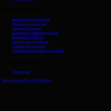
Wanderreiten
faszination-wanderreiten
FB-Gruppe Habereder
reiterhof-habereder
Reitrouten Lüneburger Heide
Reitwege LG Heide
trail and ride Nordheide
Wanderreitcommunity
wanderreiten.elbtalaue-wendland
Zirkuslektionen
motionclick
Stolz präsentiert von WordPress