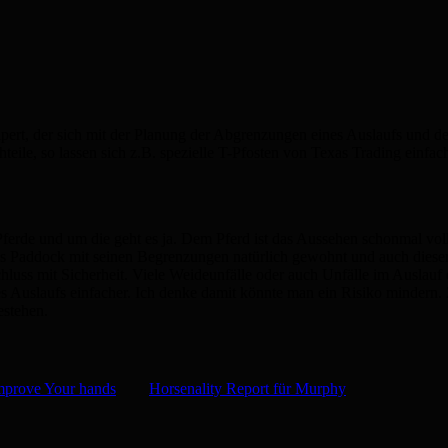
olpert, der sich mit der Planung der Abgrenzungen eines Auslaufs und 
teile, so lassen sich z.B. spezielle T-Pfosten von Texas Trading einfac
 Pferde und um die geht es ja. Dem Pferd ist das Aussehen schonmal vollk
 das Paddock mit seinen Begrenzungen natürlich gewohnt und auch diese
chluss mit Sicherheit. Viele Weideunfälle oder auch Unfälle im Auslau
s Auslaufs einfacher. Ich denke damit könnte man ein Risiko mindern. Z
estehen.
mprove Your hands
Horsenality Report für Murphy