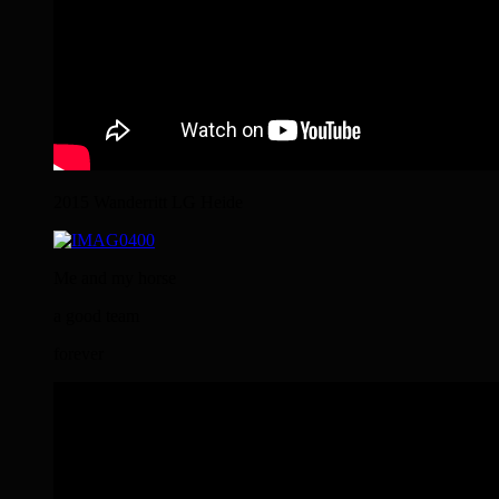
2015 Wanderritt LG Heide
Me and my horse
a good team
forever