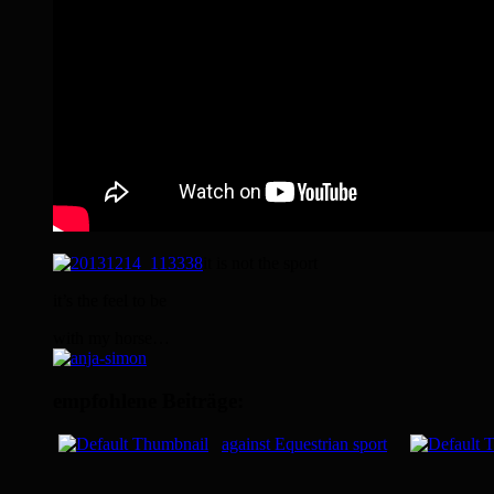
it is not the sport
it’s the feel to be
with my horse…
empfohlene Beiträge:
against Equestrian sport