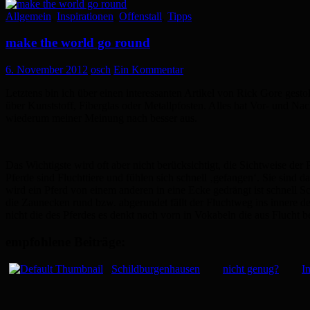
Allgemein
,
Inspirationen
,
Offenstall
,
Tipps
make the world go round
6. November 2012
osch
Ein Kommentar
Letztens bin ich über einen interessanten Artikel von Rick Gore gest
über Kunststoff, Fiberglas oder Metallpfosten. Alles hat Vor- und Nach
wiederum meiner Meinung nach besser aus.
Das Wichtigste wird oft aber nicht berücksichtigt, die Sichtweise der
Pferde sind Fluchttiere und fühlen sich schnell ‚gefangen‘. Sie sind
wird ein Pferd von einem anderen in eine Ecke gedrängt ist schnell S
die Zaunecken rund bzw. abgerundet fällt der Fluchtweg ins innere de
nicht die des Pferdes es denkt nach vorn in Vokabeln die aus Flucht b
empfohlene Beiträge:
Schildburgenhausen
nicht genug?
I