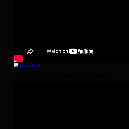
Horses lives in Herds, stop lies, don’t trap them in boxes