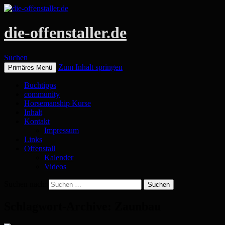
die-offenstaller.de
Suchen
Zum Inhalt springen
Primäres Menü
Buchtipps
community
Horsemanship Kurse
Inhalt
Kontakt
Impressum
Links
Offenstall
Kalender
Videos
Suchen nach:
Schlagwort-Archive: Zaunbau