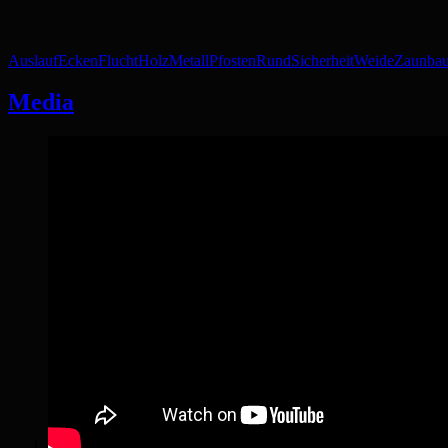
Auslauf
Ecken
Flucht
Holz
Metall
Pfosten
Rund
Sicherheit
Weide
Zaunba
Media