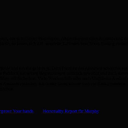
olpert, der sich mit der Planung der Abgrenzungen eines Auslaufs und 
teile, so lassen sich z.B. spezielle T-Pfosten von Texas Trading einfac
 Pferde und um die geht es ja. Dem Pferd ist das Aussehen schonmal vollk
 das Paddock mit seinen Begrenzungen natürlich gewohnt und auch diese
chluss mit Sicherheit. Viele Weideunfälle oder auch Unfälle im Auslau
s Auslaufs einfacher. Ich denke damit könnte man ein Risiko mindern. Z
estehen.
mprove Your hands
Horsenality Report für Murphy