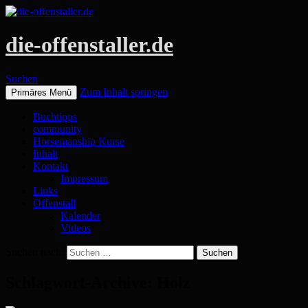
die-offenstaller.de
Suchen
Zum Inhalt springen
Primäres Menü
Buchtipps
community
Horsemanship Kurse
Inhalt
Kontakt
Impressum
Links
Offenstall
Kalender
Videos
Suchen nach:
Schlagwort-Archive: Holz