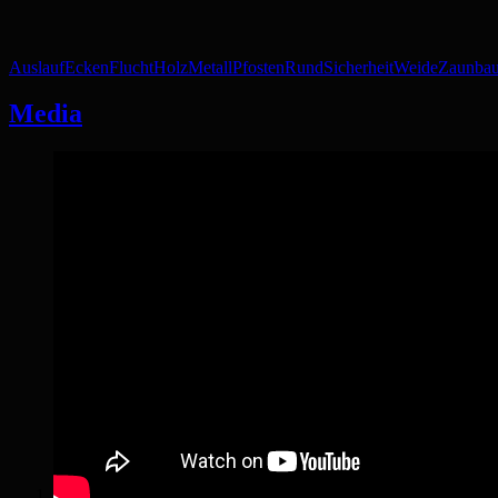
Auslauf
Ecken
Flucht
Holz
Metall
Pfosten
Rund
Sicherheit
Weide
Zaunba
Media