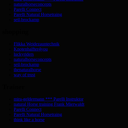
naturalhorseconcepts
Parelli Connect
Parelli Natural Horsetraing
seil-brockamp
shopping
Flikka Weidezauntechnik
Knotenhalfter4you
luckyriders
naturalhorseconcepts
seil-brockamp
thenaturalhorse
way of trust
Trainer
mira-geldermann *** Parelli Instruktor
natural Horse training Frank Mierwaldt
Parelli Connect
Parelli Natural Horsetraing
think like a horse