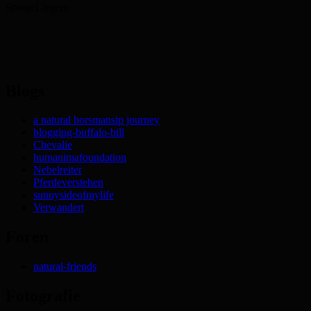
Spiegel ärgern
Blogs
a natural horsmansip journey
blogging-buffalo-bill
Chevalie
humanimafoundation
Nebelreiter
Pferdeverstehen
sunnysideofmylife
Verwandert
Foren
natural-friends
Fotografie