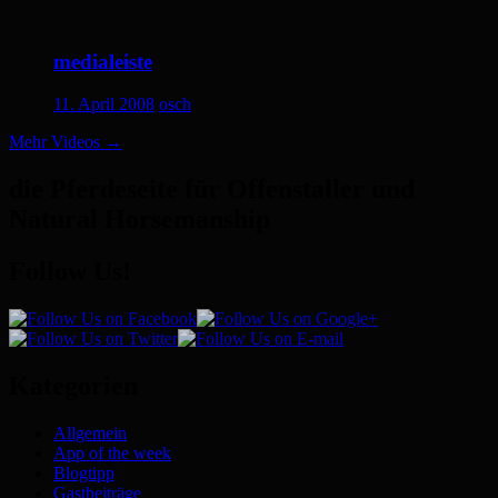
medialeiste
11. April 2008
osch
Mehr Videos
→
die Pferdeseite für Offenstaller und
Natural Horsemanship
Follow Us!
Kategorien
Allgemein
App of the week
Blogtipp
Gastbeiträge