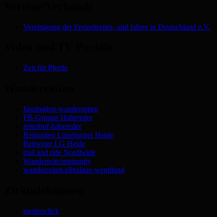
Vereine/Verbände
Vereinigung der Freizeitreiter- und fahrer in Deutschland e.V.
Video und TV Portale
Zeit für Pferde
Wanderreiten
faszination-wanderreiten
FB-Gruppe Habereder
reiterhof-habereder
Reitrouten Lüneburger Heide
Reitwege LG Heide
trail and ride Nordheide
Wanderreitcommunity
wanderreiten.elbtalaue-wendland
Zirkuslektionen
motionclick