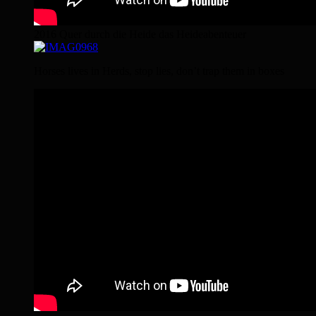
2016 Quer durch die Heide das Heideabenteuer
Horses lives in Herds, stop lies, don’t trap them in boxes