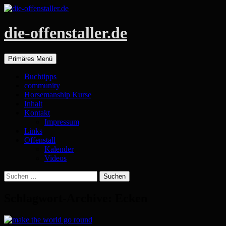
die-offenstaller.de
Suchen
Zum
Primäres Menü
Inhalt
springen
Buchtipps
community
Horsemanship Kurse
Inhalt
Kontakt
Impressum
Links
Offenstall
Kalender
Videos
Suchen
nach:
Schlagwort-Archive: Ecken