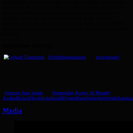
Weideunfälle oder auch Unfälle im Auslauf entstehe durch Panik,
wie komme ich hier blos schnell weg. Wären die Zaunecken rund
bzw. abgerundet fällt der Fluchtweg ins innere des Auslaufs
einfacher. Ich denke damit könnte man ein Risiko mindern.
Zumindest ist es ein interessanter Gedanke. Eckig ist unsere Welt
nicht die des Pferdes es denkt nach vorn in Vokabeln die aus Flucht
bestehen.
empfohlene Beiträge:
Schildburgenhausen
nicht genug?
Improve Your hands
Horsenality Report für Murphy
Auslauf
Ecken
Flucht
Holz
Metall
Pfosten
Rund
Sicherheit
Weide
Zaunba
Media