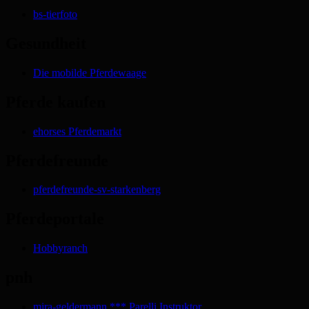
bs-tierfoto
Gesundheit
Die mobilde Pferdewaage
Pferde kaufen
ehorses Pferdemarkt
Pferdefreunde
pferdefreunde-sv-starkenberg
Pferdeportale
Hobbyranch
pnh
mira-geldermann *** Parelli Instruktor