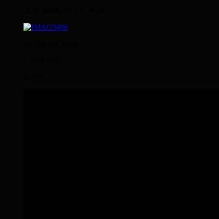
2015 Wanderritt LG Heide
Me and my horse
a good team
forever