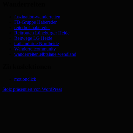
Wanderreiten
faszination-wanderreiten
FB-Gruppe Habereder
reiterhof-habereder
Reitrouten Lüneburger Heide
Reitwege LG Heide
trail and ride Nordheide
Wanderreitcommunity
wanderreiten.elbtalaue-wendland
Zirkuslektionen
motionclick
Stolz präsentiert von WordPress