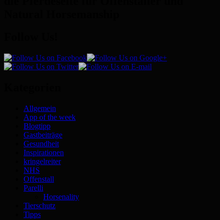
die Pferdeseite für Offenstaller und
Natural Horsemanship
Follow Us!
Kategorien
Allgemein
App of the week
Blogtipp
Gastbeiträge
Gesundheit
Inspirationen
kringelreiter
NHS
Offenstall
Parelli
Horsenality
Tierschutz
Tipps