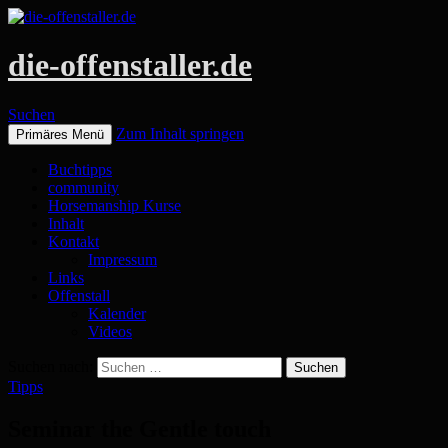
die-offenstaller.de
Suchen
Zum Inhalt springen
Primäres Menü
Buchtipps
community
Horsemanship Kurse
Inhalt
Kontakt
Impressum
Links
Offenstall
Kalender
Videos
Suchen nach:
Tipps
Seminar the Gentle touch