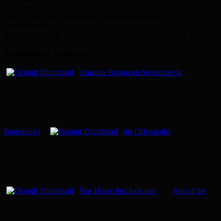
10.August 2010
Nach Anmeldung gibt es eine Anmeldebestätigung mit
entsprechender
Kontoverbindung. Die Anmeldung ist erst nach Bezahlung gültig
empfohlene Beiträge:
Amanda Barton im September in
Brunsbüttel
die Offenstaller
War Horse first look into
App of the