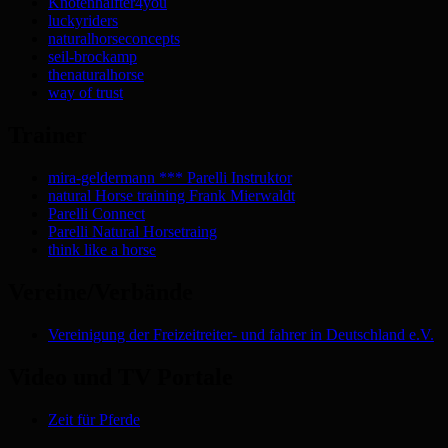
Knotenhalfter4you
luckyriders
naturalhorseconcepts
seil-brockamp
thenaturalhorse
way of trust
Trainer
mira-geldermann *** Parelli Instruktor
natural Horse training Frank Mierwaldt
Parelli Connect
Parelli Natural Horsetraing
think like a horse
Vereine/Verbände
Vereinigung der Freizeitreiter- und fahrer in Deutschland e.V.
Video und TV Portale
Zeit für Pferde