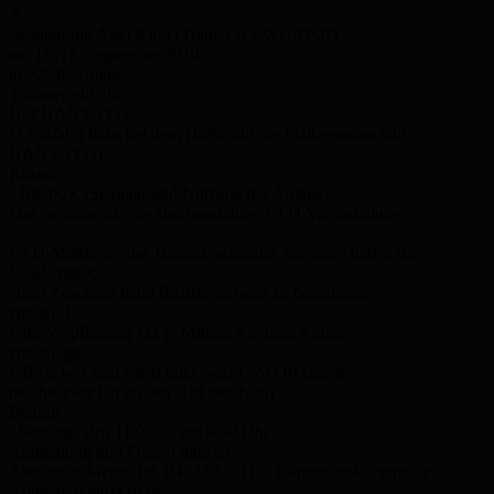
®
Seminar mit Anki Kühl (Trainer B EWU/DSB)
am 11./12. September 2010
in 22946 Trittau
Trittauerfeld 26b
Hof HANTAYO
(2.Einfahrt links bei dem Hofschild der Stallgemeinschaft
HANTAYO)
Kosten
: 180,00 € (Seminar und Nutzung der Anlage)
Das Seminar ist eine zuschussfähige VFD-Veranstaltung
.
VFD-Mitglieder des Bezirksverbandes Stormarn haben die
Möglichkeit,
einen Zuschuss beim Bezirksverband zu beantragen.
zuzügl. 15
€ für Verpflegung (2x je Mittag, Kuchen, Kaffee)
zuzügl. ggfs. 8
€/Box, wer sein Pferd über Nacht vor Ort lassen
möchte (vor Ort an den Hof bezahlen)
Beginn
: Samstag, den 11.09.10 um 9:00 Uhr
Anmeldung und Fragen bitte an:
Alexandra Meier, Tel. 04537/183115, Klingenbrok@gmx.de
Anmeldeschluss ist der