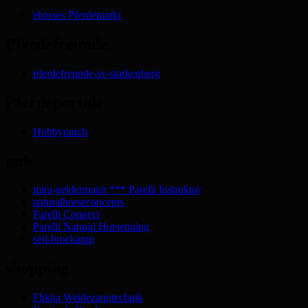
ehorses Pferdemarkt
Pferdefreunde
pferdefreunde-sv-starkenberg
Pferdeportale
Hobbyranch
pnh
mira-geldermann *** Parelli Instruktor
naturalhorseconcepts
Parelli Connect
Parelli Natural Horsetraing
seil-brockamp
shopping
Flikka Weidezauntechnik