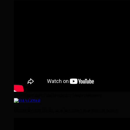
2016 Quer durch die Heide das Heideabenteuer
Horses lives in Herds, stop lies, don’t trap them in boxes