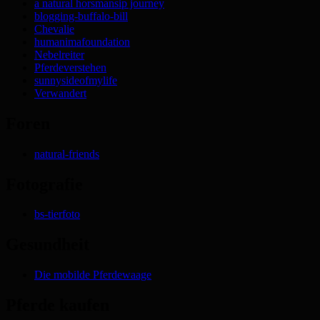
a natural horsmansip journey
blogging-buffalo-bill
Chevalie
humanimafoundation
Nebelreiter
Pferdeverstehen
sunnysideofmylife
Verwandert
Foren
natural-friends
Fotografie
bs-tierfoto
Gesundheit
Die mobilde Pferdewaage
Pferde kaufen