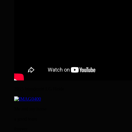
2015 Wanderritt LG Heide
Me and my horse
a good team
forever