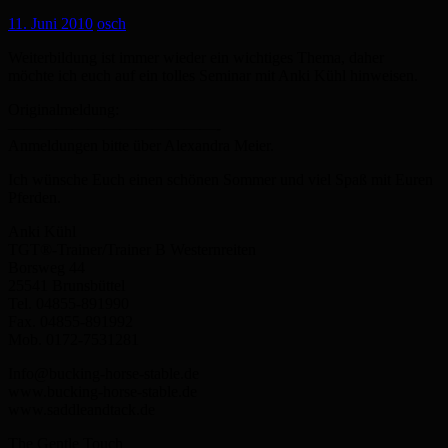
11. Juni 2010
osch
Weiterbildung ist immer wieder ein wichtiges Thema, daher
möchte ich euch auf ein tolles Seminar mit Anki Kühl hinweisen.
Originalmeldung:
—————————————-
Anmeldungen bitte über Alexandra Meier.
Ich wünsche Euch einen schönen Sommer und viel Spaß mit Euren
Pferden.
Anki Kühl
TGT®-Trainer/Trainer B Westernreiten
Borsweg 44
25541 Brunsbüttel
Tel. 04855-891990
Fax. 04855-891992
Mob. 0172-7531281
Info@bucking-horse-stable.de
www.bucking-horse-stable.de
www.saddleandtack.de
The Gentle Touch