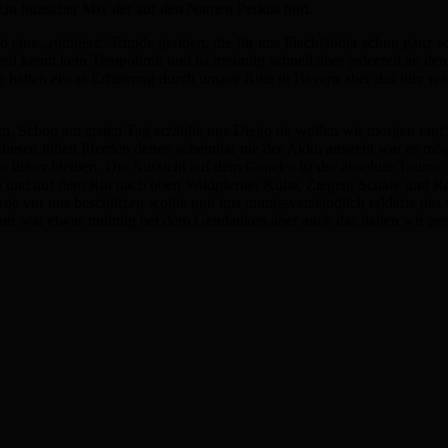
 Ein hübscher Mix der auf den Namen Perkus hört.
 eine „ruhigere“ Runde geritten, die für uns Flachländer schon ganz s
erd kennt kein Tempolimit und ist irrsinnig schnell aber jederzeit an d
ir hatten etwas Erfahrung durch unsere Ritte in Bayern aber das hier
. Schon am ersten Tag erzählte uns Diego da wollen wir morgen rauf. i
iesen tollen Pferden denen scheinbar nie der Akku ausgeht war es mögl
s lieber bleiben. Die Aussicht auf dem Ganeko ist der absolute Traum, 
 und auf dem Ritt nach oben Wildpferde, Kühe, Ziegen, Schafe und Rehe
rde vor uns beschützen wollte und uns unmissverständlich erklärte das w
mir war etwas mulmig bei dem Gendanken aber auch das haben wir gem