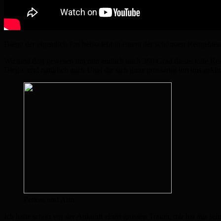
Diego der eigentlich Jon heisst lebt in einem der schönsten Reitgebie
Wir sind dort gewesen um nun endlich auch 360 Grad dieses tolle Re
Diego und natürlich auch Unai die sich ganz grossartig um uns geküm
Perkus und Arin
Ich hatte schon vor der Ankunft einen grossen Traum, mir hat aus sei