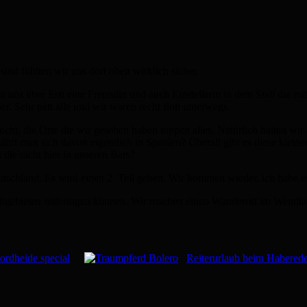
nd fühlten wir uns dort oben wirklich sicher.
uns über Esti eine Freundin und auch Einstellerin in dem Stall die mit
r. Sehr nett alle und wir waren recht flott unterwegs.
 die Orte die wir gesehen haben toppen alles. Natürlich hatten wir a
hrt man sich davon eigentlich in Spanien? Überall gibt es diese klein
die nicht hier in unseren Bars?
eutschland. Es wird einen 2. Teil geben. Wir kommen wieder, ich habe 
itgebieten mitbringen können. Wir machen einen Wanderritt im Wendla
ordheide special
Reiterurlaub beim Habered