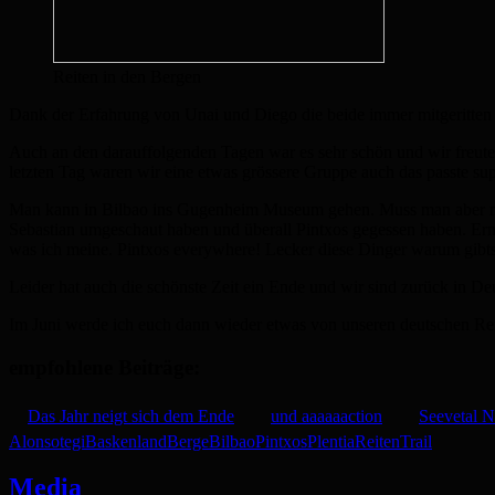
Reiten in den Bergen
Dank der Erfahrung von Unai und Diego die beide immer mitgeritten si
Auch an den darauffolgenden Tagen war es sehr schön und wir freuten 
letzten Tag waren wir eine etwas grössere Gruppe auch das passte supe
Man kann in Bilbao ins Gugenheim Museum gehen. Muss man aber nicht,
Sebastian umgeschaut haben und überall Pintxos gegessen haben. Ernä
was ich meine. Pintxos everywhere! Lecker diese Dinger warum gibts 
Leider hat auch die schönste Zeit ein Ende und wir sind zurück in D
Im Juni werde ich euch dann wieder etwas von unseren deutschen Re
empfohlene Beiträge:
Das Jahr neigt sich dem Ende
und aaaaaaction
Seevetal N
Alonsotegi
Baskenland
Berge
Bilbao
Pintxos
Plentia
Reiten
Trail
Media