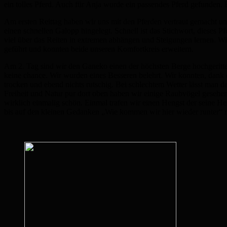
ein tolles Pferd. Auch für Anja wurde ein passendes Pferd gefunden.
Am ersten Reittag haben wir uns mit den Pferden vertraut gemacht und
einen schnellen Galopp hingelegt. Schnell ist das Stichwort, dieses Pf
viel über das Reiten in extremen abhängen und Steigungen lernen. W
geführt und konnten beide unseren Komfortkreis erweitern.
Am 2. Tag sind wir den Ganeko einen der höchsten Berge hochgeritten
keine chance. Wir wurden eines Besseren belehrt. Wir konnten, dank d
trocken und ebend nichts rutschig. Bei schlechtem Wetter lässt man da
Freiheit und Natur pur dort oben haben wir einige Raubvögel gesehen
wirklich einmalig schön. Einmal trafen wir einen Hengst der seine He
bis auf den kleinen Gedanken „Wie kommen wir hier wieder runter“ 