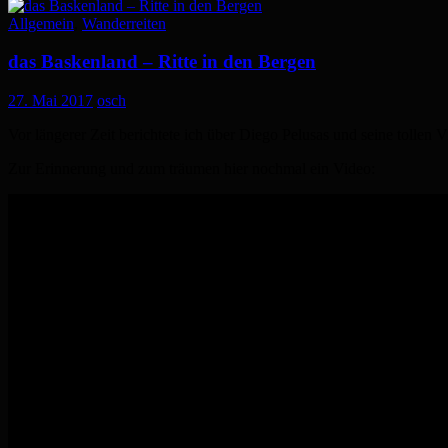
Allgemein
,
Wanderreiten
das Baskenland – Ritte in den Bergen
27. Mai 2017
osch
Vor längerer Zeit berichtete ich über Diego Pelusas und seine tollen 
Zur Erinnerung und zum träumen hier nochmal ein Video: