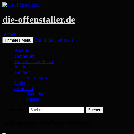
die-offenstaller.de
Suchen
Zum Inhalt springen
Primäres Menü
Buchtipps
community
Horsemanship Kurse
Inhalt
Kontakt
Impressum
Links
Offenstall
Kalender
Videos
Suchen nach:
Schlagwort-Archive: Pintxos