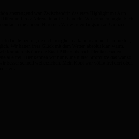
chön anstrengend war. Zwischendrin das erste Highlight mit Arin
en Hilfen und trotz Adrenalin gut zu handeln. Wir konnten unglaublich
 war einfach eine andere Nummer. Wir wurden langsam an Grenzen
ch dachte bei mir, ne nicht möglich da kann man nicht hochreiten,
ich. Wir hatten irres Glück mit dem Wetter, absolut klar, warm,
wir konnten bis über die Stadt Bilbao bis nach Plentia schauen.
 alle frei. Hier kennen wir nur Kühe hinter Stromlitze das war so
ir besser schnell weiterziehen. Mein Kopf war völlig frei dort oben
eistert.