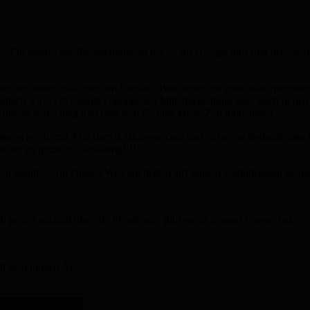
n. Ein spanischer Pferdeenthusiast der es auf Google plus und inzwis
auf seinen trails mit den Pferden. Bewaffnet mit einer oder mehreren 
eidisch wird. Ob rasante Galopps am Mittelmeerstrand oder hoch in d
Bildern den Alltag und lässt sich für eine kurze Zeit mitnehmen.
, wie z.b. mit Arin dem 4 Jährigen, cool und sicher an freilaufende
lber zu puzzeln. Grossartig!!!!!!
achen könnt. Lernt Diegos Welt am besten auf seinem youtubekanal kenn
ch gern Auskunft über die Pferde etc.. gibt wenn jemand Fragen hat.
it dem jungen Arin: