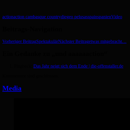
action
action cam
basque country
diegeo pelusas
spain
spanien
Video
Beitrags-Navigation
Vorheriger Beitrag
Spektakulär
Nächster Beitrag
etwas mitgebracht…
Ein Gedanke zu „und aaaaaaction“
Pingback:
Das Jahr neigt sich dem Ende | die-offenstaller.de
Kommentare sind geschlossen.
Media