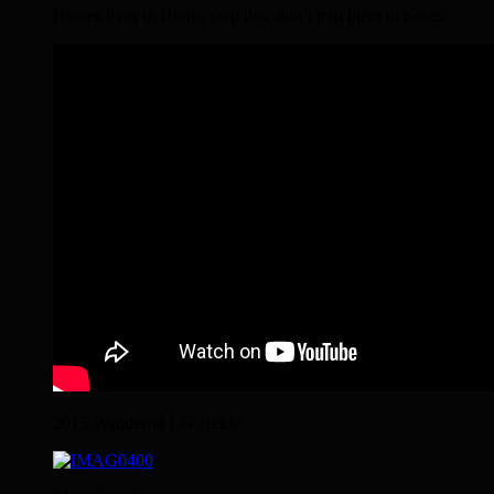
Horses lives in Herds, stop lies, don’t trap them in boxes
2015 Wanderritt LG Heide