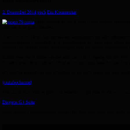
2. Dezember 2014
osch
Ein Kommentar
Heute möchte ich euch gern Diego Pelusas vorstelle
und das nicht ganz umsonst.
Aber von vorn Diego hat irgendwann angefangen uns alle mitzunehmen 
atemberaubene Landschaft. Ein Ausreitgebiet wo wohl jeder etwas n
werden durchstreift und schnell vergisst man bei diesen fantastischen 
Zudem beweist er immer wieder sein savvy im Umgang mit den Pferden
Schafen usw. Diego hilt dem Pferd wo es geht und lässt ihm die Zeit se
Ich möchte garnicht so viel schreiben da ihr euch selber ein Bild m
youtubechannel
Teils auch excl. Videos gibt es in seinem Google plus Profil wo er au
Diegeos G+ Seite
Eines meiner Lieblingsvideos breakin the foal, searching new paths m