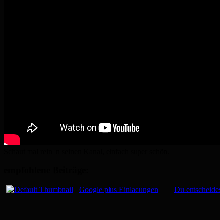
Schaut mal rein in seinen Kanal, einfach super schön.
empfohlene Beiträge:
Google plus Einladungen
Du entscheide