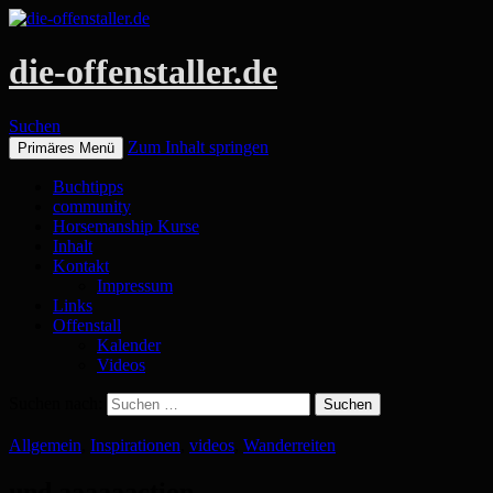
die-offenstaller.de
Suchen
Zum Inhalt springen
Primäres Menü
Buchtipps
community
Horsemanship Kurse
Inhalt
Kontakt
Impressum
Links
Offenstall
Kalender
Videos
Suchen nach:
Allgemein
,
Inspirationen
,
videos
,
Wanderreiten
und aaaaaaction