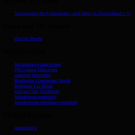
Vereine/Verbände
Vereinigung der Freizeitreiter- und fahrer in Deutschland e.V.
Video und TV Portale
Zeit für Pferde
Wanderreiten
faszination-wanderreiten
FB-Gruppe Habereder
reiterhof-habereder
Reitrouten Lüneburger Heide
Reitwege LG Heide
trail and ride Nordheide
Wanderreitcommunity
wanderreiten.elbtalaue-wendland
Zirkuslektionen
motionclick