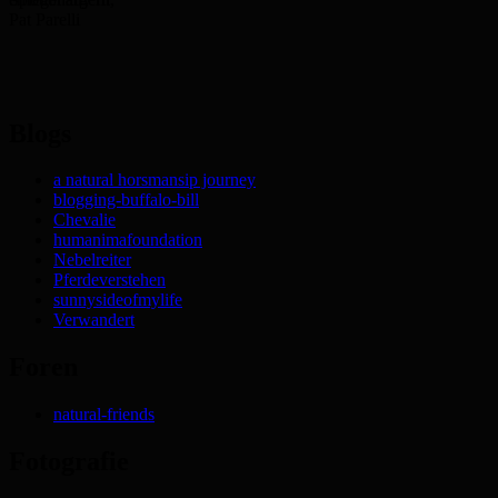
Pat Parelli
Blogs
a natural horsmansip journey
blogging-buffalo-bill
Chevalie
humanimafoundation
Nebelreiter
Pferdeverstehen
sunnysideofmylife
Verwandert
Foren
natural-friends
Fotografie