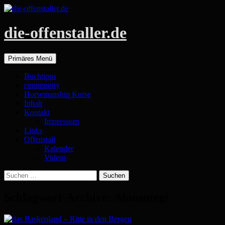
die-offenstaller.de
Suchen
Zum
Primäres Menü
Inhalt
springen
Buchtipps
community
Horsemanship Kurse
Inhalt
Kontakt
Impressum
Links
Offenstall
Kalender
Videos
Suchen
nach:
Schlagwort-Archive: Alonsotegi