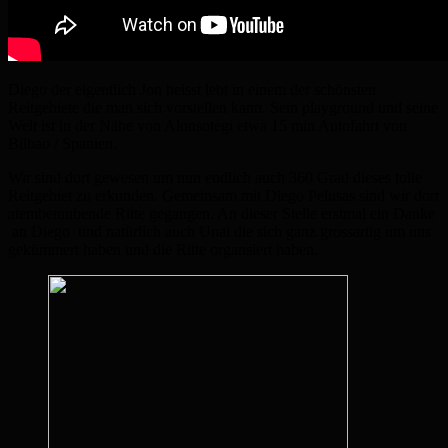
Diego der eigentlich Jon heisst lebt in einem der schönsten
Reitgebiete die man sich vorstellen kann. Sein playground und seine
Welt ist in der Nähe von Alonsotegi etwa 15 min Autofahrt von
Bilbao / Spanien.
Wir sind dort gewesen um nun endlich auch 360 Grad dieses tolle
Reitgebiet zu erkunden. Gemeinsam mit Diego Pelusas sind wir dort
atemberaubende Ritte gegangen. An dieser Stelle erstmal ein Danke
an Diego und natürlich auch Unai die sich ganz grossartig um uns
gekümmert haben und die Ritte organsiert haben.