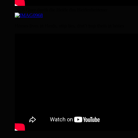
2016 Quer durch die Heide das Heideabenteuer
Horses lives in Herds, stop lies, don’t trap them in boxes