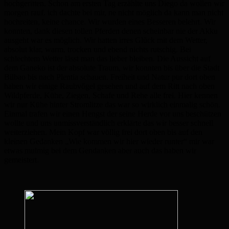
hochgeritten. Schon am ersten Tag erzählte uns Diego da wollen wir
morgen rauf. ich dachte bei mir, ne nicht möglich da kann man nicht
hochreiten, keine chance. Wir wurden eines Besseren belehrt. Wir
konnten, dank diesen tollen Pferden denen scheinbar nie der Akku
ausgeht war es möglich. Wir hatten irres Glück mit dem Wetter,
absolut klar, warm, trocken und ebend nichts rutschig. Bei
schlechtem Wetter lässt man das lieber bleiben. Die Aussicht auf
dem Ganeko ist der absolute Traum, wir konnten bis über die Stadt
Bilbao bis nach Plentia schauen. Freiheit und Natur pur dort oben
haben wir einige Raubvögel gesehen und auf dem Ritt nach oben
Wildpferde, Kühe, Ziegen, Schafe und Rehe alle frei. Hier kennen
wir nur Kühe hinter Stromlitze das war so wirklich einmalig schön.
Einmal trafen wir einen Hengst der seine Herde vor uns beschützen
wollte und uns unmissverständlich erklärte das wir besser schnell
weiterziehen. Mein Kopf war völlig frei dort oben bis auf den
kleinen Gedanken „Wie kommen wir hier wieder runter“ mir war
etwas mulmig bei dem Gendanken aber auch das haben wir
gemeistert.