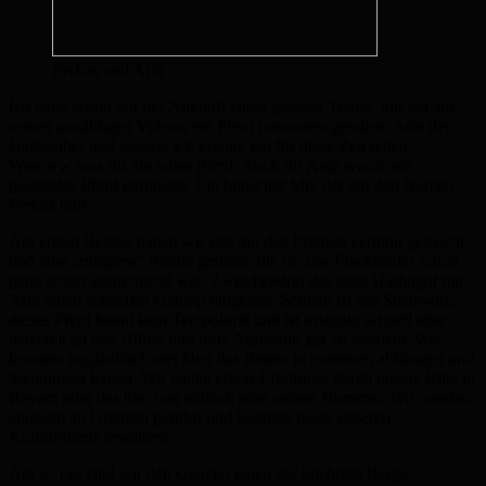
Perkus und Arin
Ich hatte schon vor der Ankunft einen grossen Traum, mir hat aus
seinen unzähligen Videos, ein Pferd besonders gefallen: Arin der
Halbaraber und jaaaaaa ich konnte ihn für diese Zeit reiten.
Wowww was für ein tolles Pferd. Auch für Anja wurde ein
passendes Pferd gefunden. Ein hübscher Mix der auf den Namen
Perkus hört.
Am ersten Reittag haben wir uns mit den Pferden vertraut gemacht
und eine „ruhigere“ Runde geritten, die für uns Flachländer schon
ganz schön anstrengend war. Zwischendrin das erste Highlight mit
Arin einen schnellen Galopp hingelegt. Schnell ist das Stichwort,
dieses Pferd kennt kein Tempolimit und ist irrsinnig schnell aber
jederzeit an den Hilfen und trotz Adrenalin gut zu handeln. Wir
konnten unglaublich viel über das Reiten in extremen abhängen und
Steigungen lernen. Wir hatten etwas Erfahrung durch unsere Ritte in
Bayern aber das hier war einfach eine andere Nummer. Wir wurden
langsam an Grenzen geführt und konnten beide unseren
Komfortkreis erweitern.
Am 2. Tag sind wir den Ganeko einen der höchsten Berge