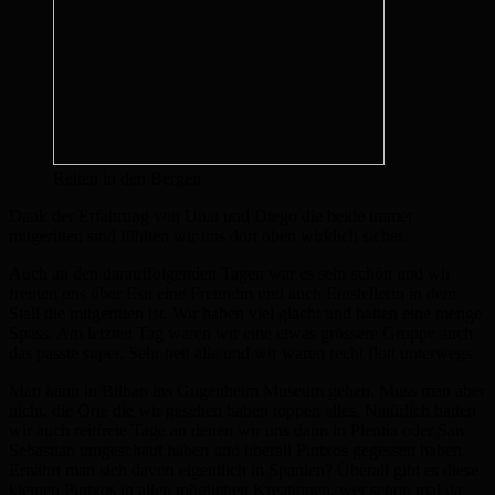
Reiten in den Bergen
Dank der Erfahrung von Unai und Diego die beide immer
mitgeritten sind fühlten wir uns dort oben wirklich sicher.
Auch an den darauffolgenden Tagen war es sehr schön und wir
freuten uns über Esti eine Freundin und auch Einstellerin in dem
Stall die mitgeritten ist. Wir haben viel glacht und hatten eine menge
Spass. Am letzten Tag waren wir eine etwas grössere Gruppe auch
das passte super. Sehr nett alle und wir waren recht flott unterwegs.
Man kann in Bilbao ins Gugenheim Museum gehen. Muss man aber
nicht, die Orte die wir gesehen haben toppen alles. Natürlich hatten
wir auch reitfreie Tage an denen wir uns dann in Plentia oder San
Sebastian umgeschaut haben und überall Pintxos gegessen haben.
Ernährt man sich davon eigentlich in Spanien? Überall gibt es diese
kleinen Pintxos in allen möglichen Kreationen, wer schon mal da