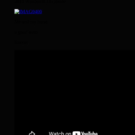
2015 Wanderritt LG Heide
Me and my horse
a good team
forever