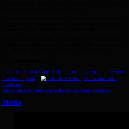
war weiss was ich meine. Pintxos everywhere! Lecker diese Dinger
warum gibts die nicht hier in unseren Bars?
Leider hat auch die schönste Zeit ein Ende und wir sind zurück in
Deutschland. Es wird einen 2. Teil geben. Wir kommen wieder, ich
habe es Arin versprochen das wir uns wiedersehen.
Im Juni werde ich euch dann wieder etwas von unseren deutschen
Reitgebieten mitbringen können. Wir machen einen Wanderritt im
Wendland auf den wir uns auch schon wahnsinnig freuen.
empfohlene Beiträge:
Das Jahr neigt sich dem Ende
und aaaaaaction
Seevetal
Nordheide special
Reiterurlaub beim
Habereder
Alonsotegi
Baskenland
Berge
Bilbao
Pintxos
Plentia
Reiten
Trail
Media