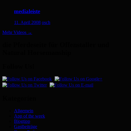
medialeiste
11. April 2008
osch
Mehr Videos
→
die Pferdeseite für Offenstaller und
Natural Horsemanship
Follow Us!
Kategorien
Allgemein
App of the week
Blogtipp
Gastbeiträge