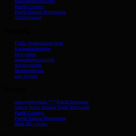
naturalhorseconcepts
Parelli Connect
Parelli Natural Horsetraing
seil-brockamp
shopping
Flikka Weidezauntechnik
Knotenhalfter4you
luckyriders
naturalhorseconcepts
seil-brockamp
thenaturalhorse
way of trust
Trainer
mira-geldermann *** Parelli Instruktor
natural Horse training Frank Mierwaldt
Parelli Connect
Parelli Natural Horsetraing
think like a horse