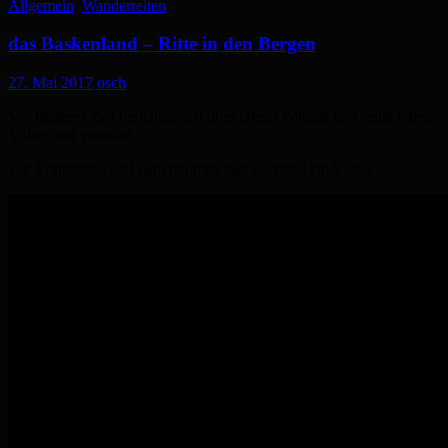
Allgemein
,
Wanderreiten
das Baskenland – Ritte in den Bergen
27. Mai 2017
osch
Vor längerer Zeit berichtete ich über Diego Pelusas und seine tollen
Videos auf youtube.
Zur Erinnerung und zum träumen hier nochmal ein Video: