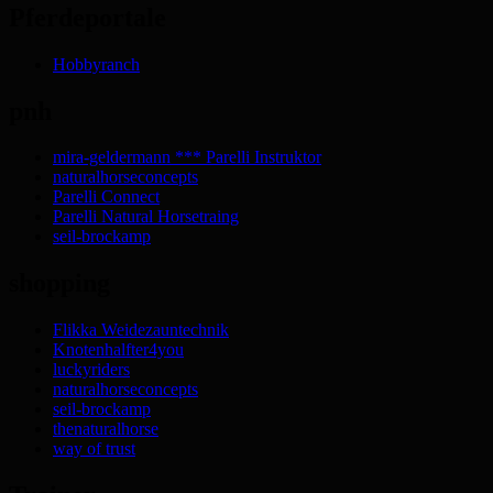
Pferdeportale
Hobbyranch
pnh
mira-geldermann *** Parelli Instruktor
naturalhorseconcepts
Parelli Connect
Parelli Natural Horsetraing
seil-brockamp
shopping
Flikka Weidezauntechnik
Knotenhalfter4you
luckyriders
naturalhorseconcepts
seil-brockamp
thenaturalhorse
way of trust