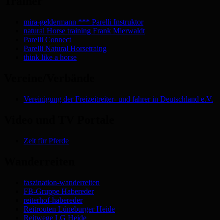
Trainer
mira-geldermann *** Parelli Instruktor
natural Horse training Frank Mierwaldt
Parelli Connect
Parelli Natural Horsetraing
think like a horse
Vereine/Verbände
Vereinigung der Freizeitreiter- und fahrer in Deutschland e.V.
Video und TV Portale
Zeit für Pferde
Wanderreiten
faszination-wanderreiten
FB-Gruppe Habereder
reiterhof-habereder
Reitrouten Lüneburger Heide
Reitwege LG Heide