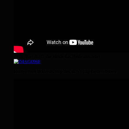
2016 Quer durch die Heide das Heideabenteuer
Horses lives in Herds, stop lies, don’t trap them in boxes