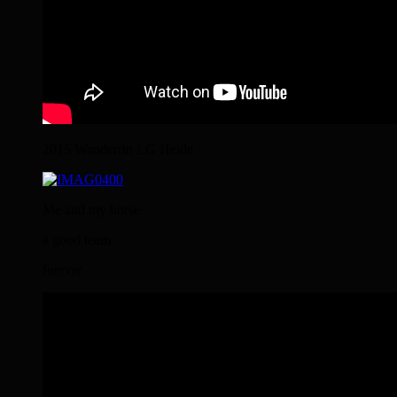
2015 Wanderritt LG Heide
Me and my horse
a good team
forever