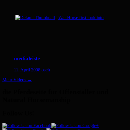
War Horse first look into
medialeiste
11. April 2008
osch
Mehr Videos
→
die Pferdeseite für Offenstaller und
Natural Horsemanship
Follow Us!