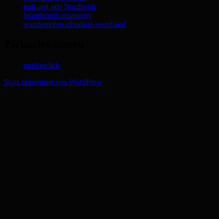
trail and ride Nordheide
Wanderreitcommunity
wanderreiten.elbtalaue-wendland
Zirkuslektionen
motionclick
Stolz präsentiert von WordPress