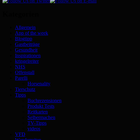
Kategorien
Allgemein
App of the week
Blogtipp
Gastbeiträge
Gesundheit
Inspirationen
kringelreiter
NHS
Offenstall
Parelli
Horsenality
Tierschutz
Tipps
Buchrezensionen
Produkt Tests
Reitkarten
Selbermachen
TV-Tipps
videos
VFD
Wanderreiten