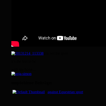
it is not the sport
it’s the feel to be
with my horse…
empfohlene Beiträge:
against Equestrian sport