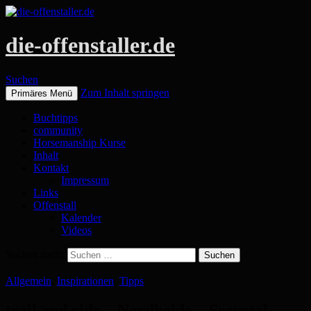
die-offenstaller.de
Suchen
Zum Inhalt springen
Primäres Menü
Buchtipps
community
Horsemanship Kurse
Inhalt
Kontakt
Impressum
Links
Offenstall
Kalender
Videos
Suchen nach:
Allgemein
,
Inspirationen
,
Tipps
trail and ride – Nordheide – Seevetal –