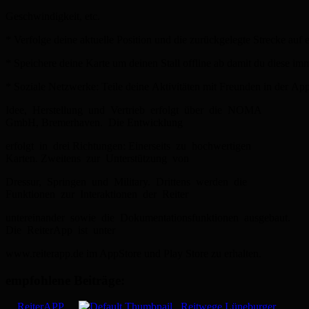
Geschwindigkeit, etc.
* Verfolge deine aktuelle Position und die zurückgelegte Strecke auf
* Speichere deine Karte um deinen Stall offline ab damit du diese im
* Soziale Netzwerke: Teile deine Aktivitäten mit Freunden in der Ap
Idee, Herstellung und Vertrieb erfolgt über die NOMA
GmbH, Bremerhaven. Die Entwicklung
erfolgt in drei Richtungen: Einerseits zu hochwertigen
Karten. Zweitens zur Unterstützung von
Dressur, Springen und Military. Drittens werden die
Funktionen zur Interaktionen der Reiter
untereinander sowie die Dokumentationsfunktionen ausgebaut.
Die ReiterApp ist unter
www.reiterapp.de im App­Store und Play Store zu erhalten.
empfohlene Beiträge:
ReiterAPP
Reitwege Lüneburger