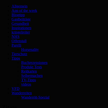
Allgemein
App of the week
Blogtipp
Gastbeiträge
Gesundheit
Inspirationen
kringelreiter
NHS
Offenstall
Parelli
Horsenality
Tierschutz
Tipps
Buchrezensionen
Produkt Tests
Reitkarten
Selbermachen
TV-Tipps
videos
VFD
Wanderreiten
Wanderritt-Spezial
Zitate