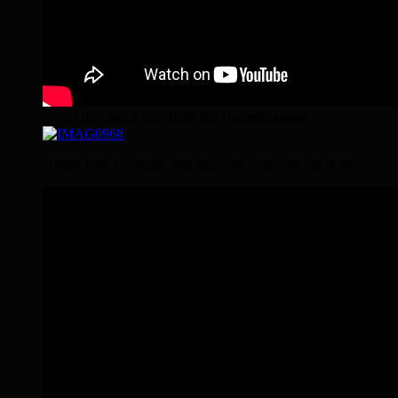
2016 Quer durch die Heide das Heideabenteuer
Horses lives in Herds, stop lies, don’t trap them in boxes