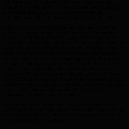
Akkuleistung und Datenvolumen da man das Kartenmaterial zu
Hause über das wlan schon herunterladen kann. Die offline Karten
sind Kostenpflichtig und werden regionsweise oder als
Komplettpaket angeboten. Die erste Region ist sogar kostenlos.
Beginnt man mit einer Streckenplanung kann man 2 Punkte und
auch Zwischenziele festlegen und Komoot übernimmt den Rest.
Reiten als festen Modus gibt es nicht, aber Wandern und Wanderer
haben ähnliche Bedürfnisse wie Reiter. Bei meinen Teststrecken die
ich automatisch planen liess hat Komoot gute Ergebnisse erzielt.
Selbstverständlich kann man in die Planung per Hand eingreifen
und umplanen. Hier ist mir als einziger negativer Punkt aufgefallen
das man es nicht hinbekommt die Strecke über Felder etc.. drüber zu
planen also keine Möglichkeit einen Weg zu forcieren. Wenn
Komoot der Meinung ist das geht nicht dann geht es nicht. Dazu
gibt es im Forum aber schon Anfragen an die Programmierer. Das
Ganze kann man zur Zeit lösen in dem man Teilstrecken plant, also
zb. bis zu einer Wiese und die nächste Strecke hinter der Wiese
weiterplanen. Nicht elegant aber machbar.
Strecken könnt ihr mit Freunden teilen und so entsteht auch eine
gewisse social Komponente. Die App ist kostenlos im Appstore und
im Playstore erhältlich, wie oben schon beschrieben kostet offline
Kartenmaterial dann allerdings etwas.