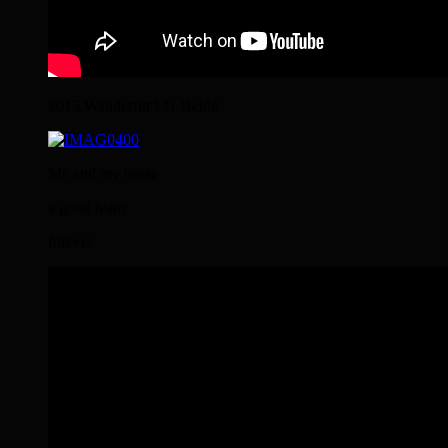
2015 Wanderritt LG Heide
Me and my horse
a good team
forever