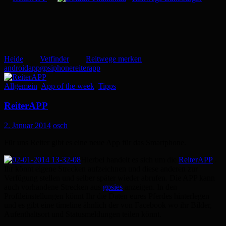
Heide
Vetfinder
Reitwege merken
android
app
gps
iphone
reiterapp
Allgemein
,
App of the week
,
Tipps
ReiterAPP
2. Januar 2014
osch
Für uns Reiter gibt es eine neue App für das Smartphone.
Hierbei handelt es sich um die
ReiterAPP
.
Ihr könnt eigene Strecken aufzeichnen und diese anderen zur
Verfügung stellen und selber später wieder abrufen. Die APP kann
auch vorhandene Strecken aus
gpsies
anzeigen. In den
Profileinstellungen könnt Ihr die Daten eures Pferdes hinterlegen
und es gibt eine timeline ähnlich der von Facebook wo ihr Bilder,
Aufenthaltsort und Statusmeldungen teilen könnt.