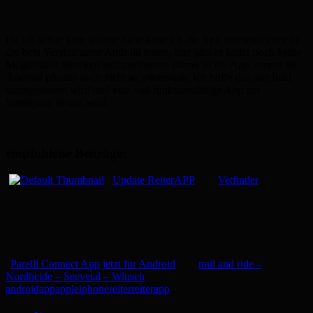
Da ich selber kein Iphone habe kann ich die App momentan nur in
der beta Version unter Android testen, hier gibt es leider noch keine
Möglichkeit Strecken aufzuzeichnen. Damit ist die App vorerst für
Android phones noch nicht so interessant. Ich hoffe das hier bald
nachgebessert wird und eine voll funktionsfähige App zur
Verfügung stehen wird.
empfohlene Beiträge:
Update ReiterAPP
Vetfinder
Parelli Connect App jetzt für Android
trail and ride –
Nordheide – Seevetal – Winsen
android
app
apple
iphone
reiter
reiterapp