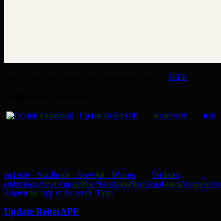
Die Webseite und weitere Infos zu komoot findet ihr
HIER
empfohlene Beiträge:
Update ReiterAPP
ReiterAPP
trail
and ride – Nordheide – Seevetal – Winsen
Vetfinder
android
app
Ausritte
gps
iphone
Navigation
Streckenplanung
Wanderreite
Allgemein
,
App of the week
,
Tipps
Update ReiterAPP