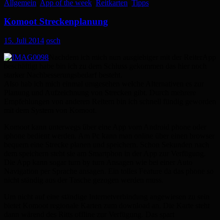
Allgemein
,
App of the week
,
Reitkarten
,
Tipps
Komoot Streckenplanung
15. Juli 2014
osch
Nachdem ich mich nun ausgiebiger mit der ReiterApp
beschäftigt habe bin ich zu dem Schluss gekommen das hier noch
starker Nachbesserungsbedarf besteht.
Also hab ich mich einmal umgesehen welche Alternativen es zur
Planung und Aufzeichnung von Strecken gibt. Durch mehrere
Empfehlungen von anderen Reitern bin ich schnell fündig geworden
mit dem System von Komoot.
Komoot kann unterwegs über eine App vom Android phone oder
iphone bedient werden. Am Pc kann man online über einen browser
bequem eine Strecke planen und speichern. Schon Sekunden nach
dem speichern steht sie am Smartphon in der App zur Verfügung.
Die App kann sogar turn by turn Ansagen wie bei einer Auto
Navigation per Sprache ansagen. Ein tolles Feature da das phone so
nicht ständig aus der Tasche gezogen werden muss.
Um nicht auf eine ständige Internetverbindung angewiesen zu sein
bietet Komoot regionale Karten zum download an. Die Karte steht
dann wärend des Ritts offline zur Verfügung. Das spart