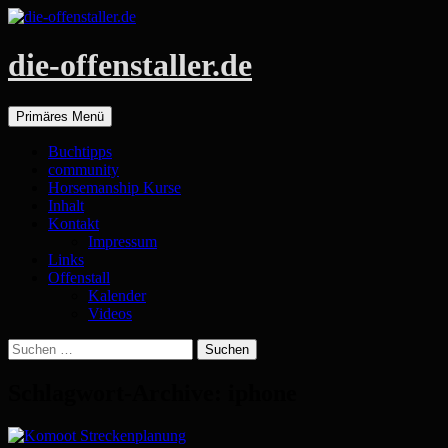
die-offenstaller.de
Suchen
Zum
Primäres Menü
Inhalt
springen
Buchtipps
community
Horsemanship Kurse
Inhalt
Kontakt
Impressum
Links
Offenstall
Kalender
Videos
Suchen
nach:
Schlagwort-Archive: iphone