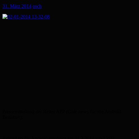
31. März 2014
osch
Pressemitteilung der Reiter APP (Gute news für alle Android
Benutzer):
ReiterApp für Android erscheint am 31.3.2014 um 15:00