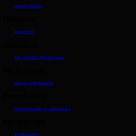
natural-friends
Fotografie
bs-tierfoto
Gesundheit
Die mobilde Pferdewaage
Pferde kaufen
ehorses Pferdemarkt
Pferdefreunde
pferdefreunde-sv-starkenberg
Pferdeportale
Hobbyranch