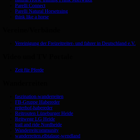
Parelli Connect
Parelli Natural Horsetraing
think like a horse
Vereine/Verbände
Vereinigung der Freizeitreiter- und fahrer in Deutschland e.V.
Video und TV Portale
Zeit für Pferde
Wanderreiten
faszination-wanderreiten
FB-Gruppe Habereder
reiterhof-habereder
Reitrouten Lüneburger Heide
Reitwege LG Heide
trail and ride Nordheide
Wanderreitcommunity
wanderreiten.elbtalaue-wendland