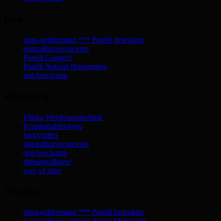
pnh
mira-geldermann *** Parelli Instruktor
naturalhorseconcepts
Parelli Connect
Parelli Natural Horsetraing
seil-brockamp
shopping
Flikka Weidezauntechnik
Knotenhalfter4you
luckyriders
naturalhorseconcepts
seil-brockamp
thenaturalhorse
way of trust
Trainer
mira-geldermann *** Parelli Instruktor
natural Horse training Frank Mierwaldt