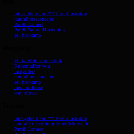
pnh
mira-geldermann *** Parelli Instruktor
naturalhorseconcepts
Parelli Connect
Parelli Natural Horsetraing
seil-brockamp
shopping
Flikka Weidezauntechnik
Knotenhalfter4you
luckyriders
naturalhorseconcepts
seil-brockamp
thenaturalhorse
way of trust
Trainer
mira-geldermann *** Parelli Instruktor
natural Horse training Frank Mierwaldt
Parelli Connect