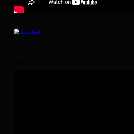
2015 Wanderritt LG Heide
Me and my horse
a good team
forever