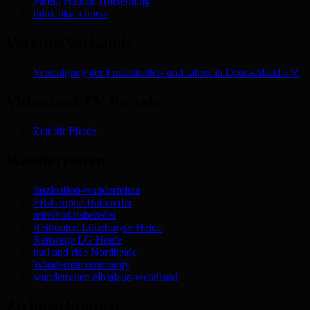
Parelli Natural Horsetraing
think like a horse
Vereine/Verbände
Vereinigung der Freizeitreiter- und fahrer in Deutschland e.V.
Video und TV Portale
Zeit für Pferde
Wanderreiten
faszination-wanderreiten
FB-Gruppe Habereder
reiterhof-habereder
Reitrouten Lüneburger Heide
Reitwege LG Heide
trail and ride Nordheide
Wanderreitcommunity
wanderreiten.elbtalaue-wendland
Zirkuslektionen