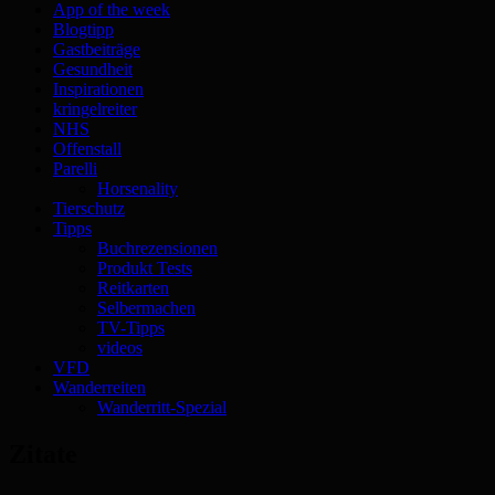
App of the week
Blogtipp
Gastbeiträge
Gesundheit
Inspirationen
kringelreiter
NHS
Offenstall
Parelli
Horsenality
Tierschutz
Tipps
Buchrezensionen
Produkt Tests
Reitkarten
Selbermachen
TV-Tipps
videos
VFD
Wanderreiten
Wanderritt-Spezial
Zitate