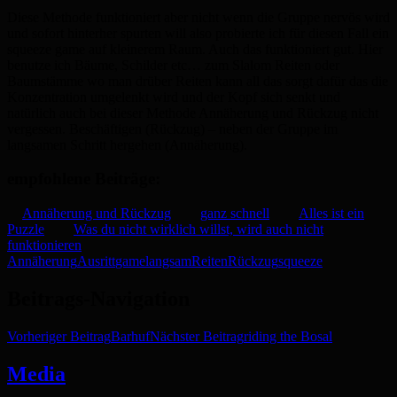
Diese Methode funktioniert aber nicht wenn die Gruppe nervös wird
und sofort hinterher spurten will also probierte ich für diesen Fall ein
squeeze game auf kleinerem Raum. Auch das funktioniert gut. Hier
benutze ich Bäume, Schilder etc… zum Slalom Reiten oder
Baumstämme wo man drüber Reiten kann all das sorgt dafür das die
Konzentration umgelenkt wird und der Kopf sich senkt und
natürlich auch bei dieser Methode Annäherung und Rückzug nicht
vergessen. Beschäftigen (Rückzug) – neben der Gruppe im
langsamen Schritt hergehen (Annäherung).
empfohlene Beiträge:
Annäherung und Rückzug
ganz schnell
Alles ist ein
Puzzle
Was du nicht wirklich willst, wird auch nicht
funktionieren
Annäherung
Ausritt
game
langsam
Reiten
Rückzug
squeeze
Beitrags-Navigation
Vorheriger Beitrag
Barhuf
Nächster Beitrag
riding the Bosal
Media