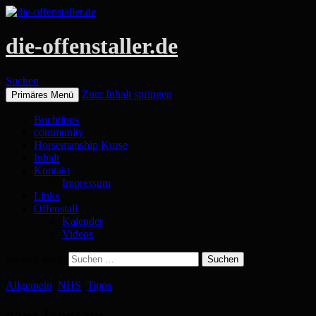
die-offenstaller.de
Suchen
Zum Inhalt springen
Primäres Menü
Buchtipps
community
Horsemanship Kurse
Inhalt
Kontakt
Impressum
Links
Offenstall
Kalender
Videos
Suchen nach:
Allgemein
,
NHS
,
Tipps
ganz langsam