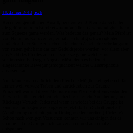
18. Januar 2013
osch
Bei einem gemütlichen Ausritt, bei dem wir 2 Pferde dabei hatten
die geführt wurden ist mir etwas aufgefallen.
Geschwindigkeit kann
zum Squeeze game werden. Was bedeutet das genau? Mein Pferd ist
von Natur aus Extrovertiert, er hat also häufig schwierigkeiten
einfach auf der Stelle zu stehen. Bei einem Ausritt der sehr langsam
von statten geht kann das zur Geduldsprobe werden, vor allem aber
aus Sicht des Pferdes auch ein squeeze game welches im
schlimmsten Fall sogar Angst auslöst, denn es bedeutet
eingeschränke Bewegungsmöglichkeit welche Claustrophobie
auslösen kann.
Nun könnte man natürlich dem Pferd die Möglichkeit geben einfach
immer weit vorweg Traben und zurücktraben zur Gruppe.
Prinzipiell war mit dieser Methode mein Pferd sofort einverstanden.
Er war sichtlich erleichtert, gleichzeitig ist es ein Annäherungs und
Rückzugs Versuch. Jedes mal wenn er wieder bei der Gruppe ist
kann man anfragen wie lange er es jetzt dort im Schritt ‚aushält‘
(Annäherung) und mit gutem Timing wieder anreiten (Rückzug).
Schon nach wenigen Versuchen konnten wir uns einigen das es
charme hat die Gruppe nicht zu verlassen und auch mal zu
entspannen.