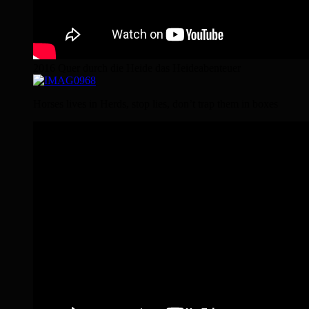
2016 Quer durch die Heide das Heideabenteuer
Horses lives in Herds, stop lies, don’t trap them in boxes