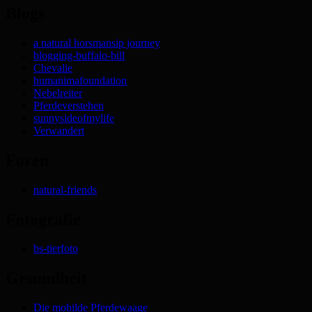
Blogs
a natural horsmansip journey
blogging-buffalo-bill
Chevalie
humanimafoundation
Nebelreiter
Pferdeverstehen
sunnysideofmylife
Verwandert
Foren
natural-friends
Fotografie
bs-tierfoto
Gesundheit
Die mobilde Pferdewaage