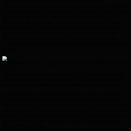
ganz bestimmten Autobahnbrücke, wir konnten andere
Autobahnbrücken reiten, diese spezielle aber ebend nicht. Jedes mal
musste ich absteigen, vom Boden war ich mir sicher so geht es und
das war natürlich auch so. Was kann man daraus lernen? Die
Brücke war die gleiche aber meine Einstellung war 100% sicher.
Fürs Pferd macht es auch keinen Unterschied ob wir drüber reiten
(andere Brücken sind wir ja auch geritten) oder ob ich es vom
Boden drüber führe. Aber halbgare Überzeugungen, mulmiges
Gefühl im Bauch macht fürs Pferd DEN Unterschied alles in Frage
zu stellen.
Wenn wir also etwas tun dann so das 100% Überzeugung dahinter
steht. Daher halte iches auch für sinnvoll in einer „Situation“ mal
abzusteigen und zu führen oder auch einfach mal umzudrehen.
Es gibt sicher noch die Hau drauf Methode, Augen zu und durch.
Klar kann auch das funktionieren wenn man das entsprechende
Pferd dazu hat, nur führt genau das dann häufig zu Unfällen die man
vermeiden kann. Wir verlieren nichts wenn wir rechtzeitig den Plan
ändern. Im Gegenteil wir bleiben bei 100 %. Das Pferd weiss nicht
das unser Plan A gerade gestrichen wurde. Es nimmt nur unsere
sichere Führung wahr.