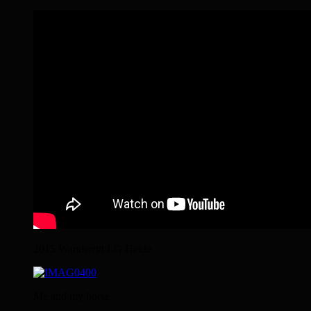
2015 Wanderritt LG Heide
Me and my horse