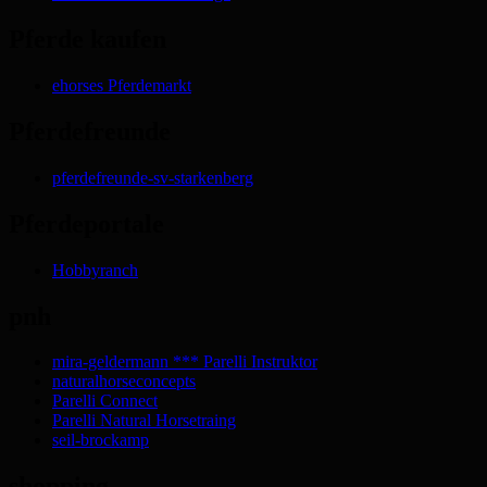
Pferde kaufen
ehorses Pferdemarkt
Pferdefreunde
pferdefreunde-sv-starkenberg
Pferdeportale
Hobbyranch
pnh
mira-geldermann *** Parelli Instruktor
naturalhorseconcepts
Parelli Connect
Parelli Natural Horsetraing
seil-brockamp
shopping