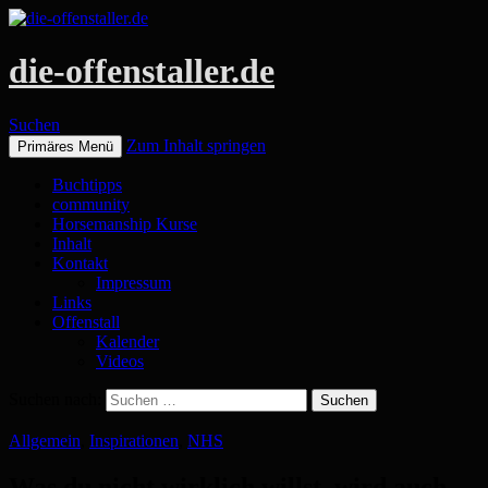
die-offenstaller.de
Suchen
Zum Inhalt springen
Primäres Menü
Buchtipps
community
Horsemanship Kurse
Inhalt
Kontakt
Impressum
Links
Offenstall
Kalender
Videos
Suchen nach:
Allgemein
,
Inspirationen
,
NHS
Was du nicht wirklich willst, wird auch