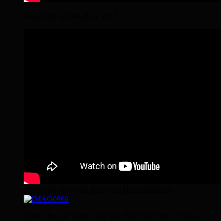
Wanderritt im Wendland 2017
2016 Quer durch die Heide das Heideabenteuer
Horses lives in Herds, stop lies, don’t trap them in boxes