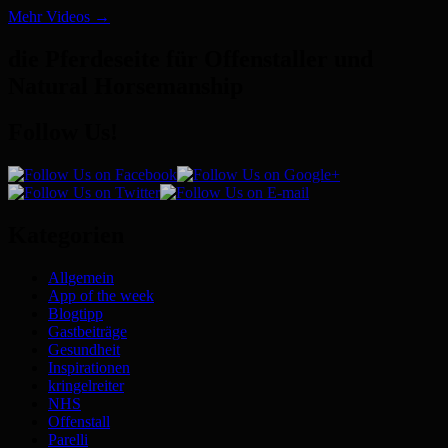
Mehr Videos
→
die Pferdeseite für Offenstaller und
Natural Horsemanship
Follow Us!
Kategorien
Allgemein
App of the week
Blogtipp
Gastbeiträge
Gesundheit
Inspirationen
kringelreiter
NHS
Offenstall
Parelli