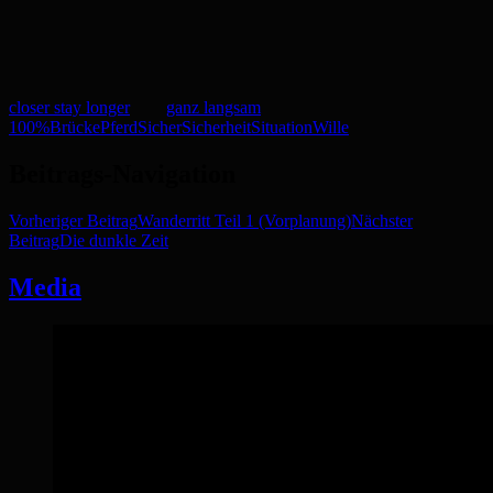
closer stay longer
ganz langsam
100%
Brücke
Pferd
Sicher
Sicherheit
Situation
Wille
Beitrags-Navigation
Vorheriger Beitrag
Wanderritt Teil 1 (Vorplanung)
Nächster
Beitrag
Die dunkle Zeit
Media