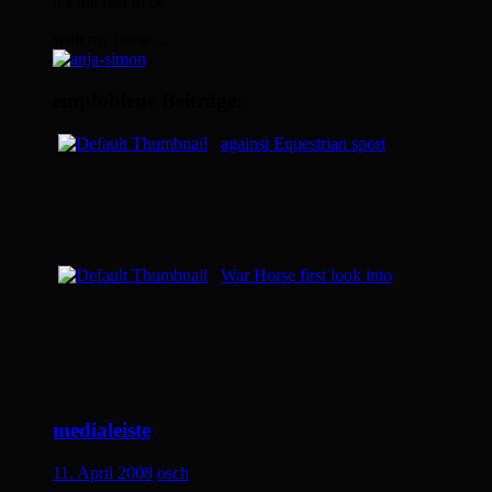
it’s the feel to be
with my horse…
empfohlene Beiträge:
against Equestrian sport
War Horse first look into
medialeiste
11. April 2008
osch