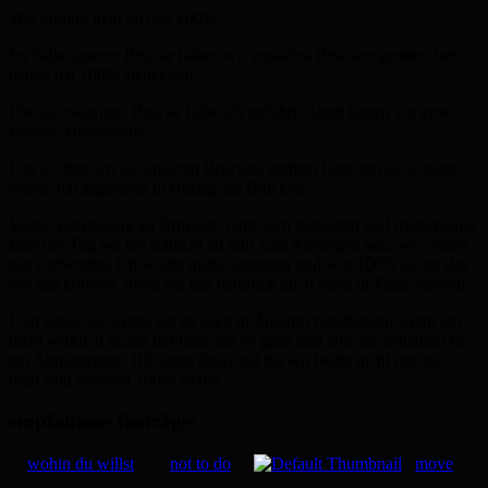
Wie kommt man zu den 100%?
Im Falle unserer Brücke haben wir zunächst Brücken geritten bei
denen ich 100% sicher war.
Die „schwierige“ Brücke habe ich geführt, damit hatten wir eine
sichere Annäherung.
Um so öfter ich die anderen Brücken geritten habe um so sicherer
wurde ich allgemein in Bezug auf Brücken.
Meine Einstellung zu Brücken hatte sich verändert und irgendwann
kam der Tag wo ich schlicht zu faul zum Absteigen war, wir waren
gut vorbereitet, ich wollte nicht absteigen und war 100% sicher das
wir das können. Pferd hat das natürlich auch nicht in Frage gestellt.
Und genau so werde ich es auch in Zukunft handhaben, wenn ich
nicht wirklich sicher bin lasse ich es ganz und teile die Situation in
ein Annäherung / Rückzug Spiel auf bis wir beide nicht nur nah
dran sind sondern 100% sicher.
empfohlene Beiträge:
wohin du willst
not to do
move