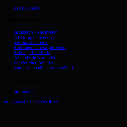
Zeit für Pferde
Wanderreiten
faszination-wanderreiten
FB-Gruppe Habereder
reiterhof-habereder
Reitrouten Lüneburger Heide
Reitwege LG Heide
trail and ride Nordheide
Wanderreitcommunity
wanderreiten.elbtalaue-wendland
Zirkuslektionen
motionclick
Stolz präsentiert von WordPress