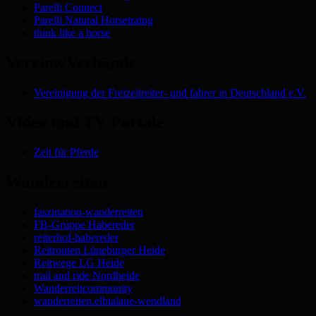
Parelli Connect
Parelli Natural Horsetraing
think like a horse
Vereine/Verbände
Vereinigung der Freizeitreiter- und fahrer in Deutschland e.V.
Video und TV Portale
Zeit für Pferde
Wanderreiten
faszination-wanderreiten
FB-Gruppe Habereder
reiterhof-habereder
Reitrouten Lüneburger Heide
Reitwege LG Heide
trail and ride Nordheide
Wanderreitcommunity
wanderreiten.elbtalaue-wendland