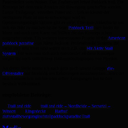
Futterstellen vom Wasser. Das Zauberwort heisst
Paddock trail. Ein
Konzept bei dem viele Anreize zur Bewegung geschaffen werden.
Lange Treibgänge, verteiltes Futter etc… Um so kleiner der
verfügbare Platz ist um so schwieriger wird es.
Optimierungsmöglichkeiten gibt es viele. Eine gute Anlaufstelle um
sich ein Bild zu machen ist die Seite
Paddock Trail
hier findet ihr
Ideen und auch eine Karte mit Ställen die das Konzept schon
umgesetzt haben. Ein weiteres interessantes Projekt ist das
American
paddock paradise
von Jaime Jackson. Professionelle Systeme die
meist aber sehr teuer sind wären auch z.B. das
Hit Aktiv Stall
System
. Für was man sich auch entscheidet all diese Konzepte
sorgen für noch natürlichere Haltungsbedingungen von Pferden.
An dieser Stelle nenne ich auch gern noch unsere Gruppe
die-
Offenstaller
auf facebook um Erfahrungen auszutauschen. Jeder der
sich Austauschen möchte oder selber Anregungen hat ist dort
herzlich willkommen.
empfohlene Beiträge:
Trail and ride
trail and ride – Nordheide – Seevetal –
Winsen
Eingedeckt
Barhuf
aktivstall
bewegung
laufstall
paddock
paradise
Trail