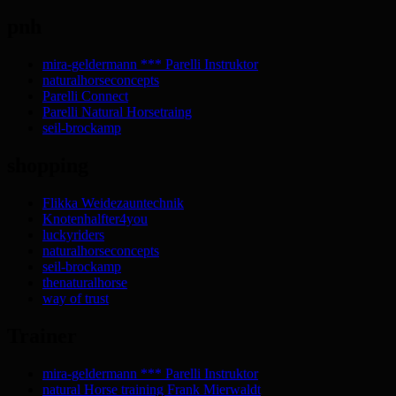
pnh
mira-geldermann *** Parelli Instruktor
naturalhorseconcepts
Parelli Connect
Parelli Natural Horsetraing
seil-brockamp
shopping
Flikka Weidezauntechnik
Knotenhalfter4you
luckyriders
naturalhorseconcepts
seil-brockamp
thenaturalhorse
way of trust
Trainer
mira-geldermann *** Parelli Instruktor
natural Horse training Frank Mierwaldt