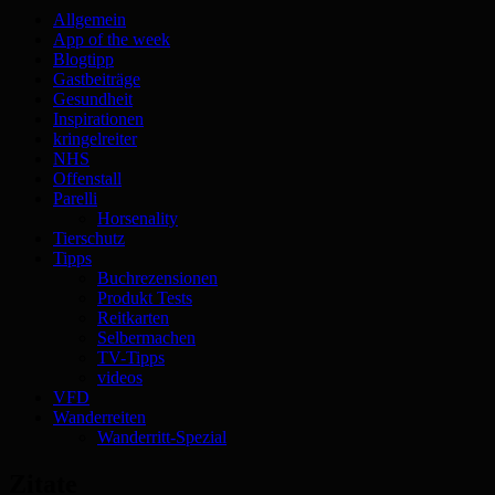
Allgemein
App of the week
Blogtipp
Gastbeiträge
Gesundheit
Inspirationen
kringelreiter
NHS
Offenstall
Parelli
Horsenality
Tierschutz
Tipps
Buchrezensionen
Produkt Tests
Reitkarten
Selbermachen
TV-Tipps
videos
VFD
Wanderreiten
Wanderritt-Spezial
Zitate