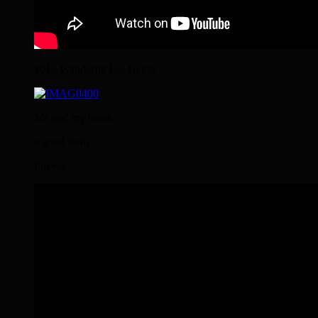
2015 Wanderritt LG Heide
Me and my horse
a good team
forever