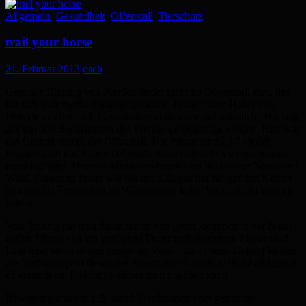
Allgemein
,
Gesundheit
,
Offenstall
,
Tierschutz
trail your horse
21. Februar 2013
osch
Gesunde Haltung von Pferden findet nicht im Boxenstall statt, das
hat sich mitlerweile herumgesprochen. Immer mehr Halter von
Pferden machen sich Gedanken und weichen auf natürliche Haltung
aus um den Bedürfnissen des Pferdes gerechter zu werden. Hier war
das Grundkonzept der Offenstall. Die Pferde sind 24/7 an der
frischen Luft und haben befestigte Ausweichstellen wenns mal zu
matschig wird. Unterstände stehen bereit zum Schutz vor Nässe und
Wind. Fütterung findet wie bei uns z.B. aus tief hängenden Netzen
statt um die Fresszeiten im Winter wenn keine Weide da ist lang zu
halten.
Vom Prinzip hat man damit schon viel getan, dennoch in der Natur
laufen Pferde viel um genügend Futter zu bekommen. Pferde sind
Lauftiere. Meist stehen gerade im Winter aber ebend kleine Flächen
zur Verfügung auf denen der Anreiz zum Laufen klein ist und genau
da entsteht ein Problem welches man angehen kann.
Bewegung entsteht z.B. durch Herdentrieb oder getrennte