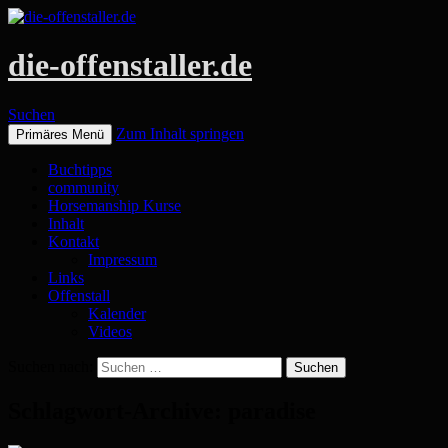
die-offenstaller.de
Suchen
Zum Inhalt springen
Primäres Menü
Buchtipps
community
Horsemanship Kurse
Inhalt
Kontakt
Impressum
Links
Offenstall
Kalender
Videos
Suchen nach:
Schlagwort-Archive: paradise