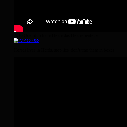
2016 Quer durch die Heide das Heideabenteuer
Horses lives in Herds, stop lies, don’t trap them in boxes