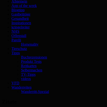
Allgemein
App of the week
Blogtipp
Gastbeiträge
Gesundheit
Inspirationen
kringelreiter
NHS
Offenstall
Parelli
Horsenality
Tierschutz
Tipps
Buchrezensionen
Produkt Tests
Reitkarten
Selbermachen
TV-Tipps
videos
VFD
Wanderreiten
Wanderritt-Spezial
Zitate