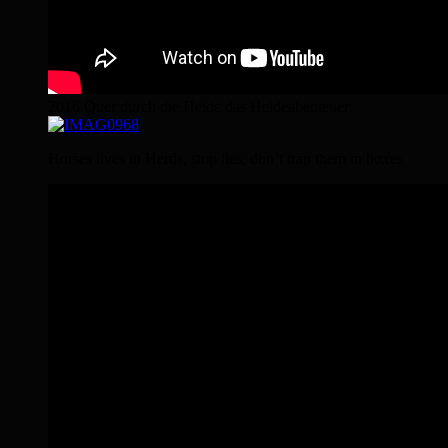
2016 Quer durch die Heide das Heideabenteuer
Horses lives in Herds, stop lies, don’t trap them in boxes