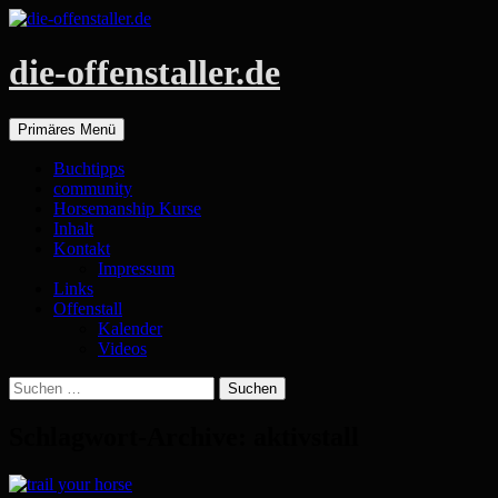
die-offenstaller.de
Suchen
Zum
Primäres Menü
Inhalt
springen
Buchtipps
community
Horsemanship Kurse
Inhalt
Kontakt
Impressum
Links
Offenstall
Kalender
Videos
Suchen
nach:
Schlagwort-Archive: aktivstall