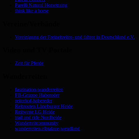
Parelli Natural Horsetraing
think like a horse
Vereine/Verbände
Vereinigung der Freizeitreiter- und fahrer in Deutschland e.V.
Video und TV Portale
Zeit für Pferde
Wanderreiten
faszination-wanderreiten
FB-Gruppe Habereder
reiterhof-habereder
Reitrouten Lüneburger Heide
Reitwege LG Heide
trail and ride Nordheide
Wanderreitcommunity
wanderreiten.elbtalaue-wendland