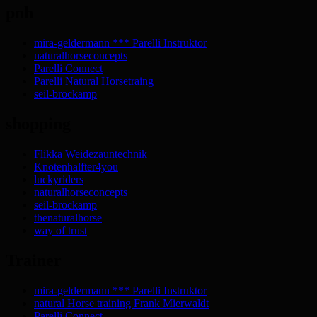
pnh
mira-geldermann *** Parelli Instruktor
naturalhorseconcepts
Parelli Connect
Parelli Natural Horsetraing
seil-brockamp
shopping
Flikka Weidezauntechnik
Knotenhalfter4you
luckyriders
naturalhorseconcepts
seil-brockamp
thenaturalhorse
way of trust
Trainer
mira-geldermann *** Parelli Instruktor
natural Horse training Frank Mierwaldt
Parelli Connect