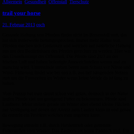
Allgemein
,
Gesundheit
,
Offenstall
,
Tierschutz
trail your horse
21. Februar 2013
osch
Gesunde Haltung von Pferden findet nicht im Boxenstall statt, das
hat sich mitlerweile herumgesprochen. Immer mehr Halter von
Pferden machen sich Gedanken und weichen auf natürliche Haltung
aus um den Bedürfnissen des Pferdes gerechter zu werden. Hier war
das Grundkonzept der Offenstall. Die Pferde sind 24/7 an der
frischen Luft und haben befestigte Ausweichstellen wenns mal zu
matschig wird. Unterstände stehen bereit zum Schutz vor Nässe und
Wind. Fütterung findet wie bei uns z.B. aus tief hängenden Netzen
statt um die Fresszeiten im Winter wenn keine Weide da ist lang zu
halten.
Vom Prinzip hat man damit schon viel getan, dennoch in der Natur
laufen Pferde viel um genügend Futter zu bekommen. Pferde sind
Lauftiere. Meist stehen gerade im Winter aber ebend kleine Flächen
zur Verfügung auf denen der Anreiz zum Laufen klein ist und genau
da entsteht ein Problem welches man angehen kann.
Bewegung entsteht z.B. durch Herdentrieb oder getrennte
Futterstellen vom Wasser. Das Zauberwort heisst
Paddock trail. Ein