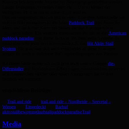
Konzept bei dem viele Anreize zur Bewegung geschaffen werden.
Lange Treibgänge, verteiltes Futter etc… Um so kleiner der
verfügbare Platz ist um so schwieriger wird es.
Optimierungsmöglichkeiten gibt es viele. Eine gute Anlaufstelle um
sich ein Bild zu machen ist die Seite
Paddock Trail
hier findet ihr
Ideen und auch eine Karte mit Ställen die das Konzept schon
umgesetzt haben. Ein weiteres interessantes Projekt ist das
American
paddock paradise
von Jaime Jackson. Professionelle Systeme die
meist aber sehr teuer sind wären auch z.B. das
Hit Aktiv Stall
System
. Für was man sich auch entscheidet all diese Konzepte
sorgen für noch natürlichere Haltungsbedingungen von Pferden.
An dieser Stelle nenne ich auch gern noch unsere Gruppe
die-
Offenstaller
auf facebook um Erfahrungen auszutauschen. Jeder der
sich Austauschen möchte oder selber Anregungen hat ist dort
herzlich willkommen.
empfohlene Beiträge:
Trail and ride
trail and ride – Nordheide – Seevetal –
Winsen
Eingedeckt
Barhuf
aktivstall
bewegung
laufstall
paddock
paradise
Trail
Media