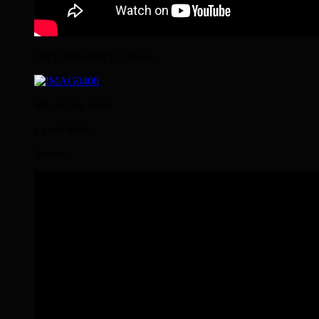
2015 Wanderritt LG Heide
Me and my horse
a good team
forever