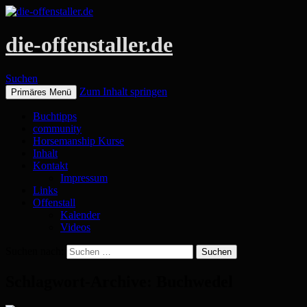
die-offenstaller.de
Suchen
Zum Inhalt springen
Primäres Menü
Buchtipps
community
Horsemanship Kurse
Inhalt
Kontakt
Impressum
Links
Offenstall
Kalender
Videos
Suchen nach:
Schlagwort-Archive: Buchwedel