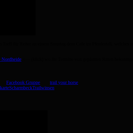
inem Treff für Reiter an einem Sonntag dem Cafe im Pferdestall, welche
de Nordheide
<— (klick) wo ihr Termine von geplanten Ritten bekanntg
Facebook Gruppe
trail your horse
karte
Scharmbeck
Trail
winsen