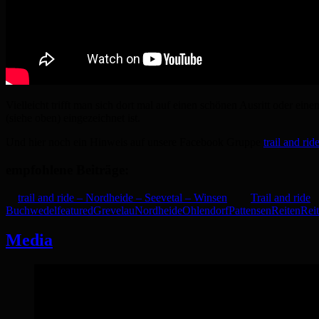
Vielleicht trifft man sich dort mal auf einen schönen Ausritt oder e
(siehe oben) eingezeichnet ist.
Und hier noch ein Hinweis auf unsere Facebook Gruppe
trail and ri
empfohlene Beiträge:
trail and ride – Nordheide – Seevetal – Winsen
Trail and ride
Buchwedel
featured
Grevelau
Nordheide
Ohlendorf
Pattensen
Reiten
Reit
Media