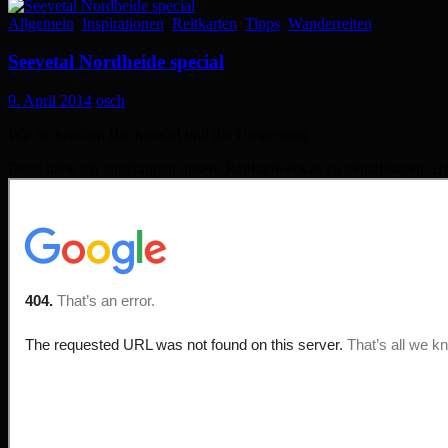
Allgemein
,
Inspirationen
,
Reitkarten
,
Tipps
,
Wanderreiten
Seevetal Nordheide special
9. April 2014
osch
Wir rocken den Buchwedel und die Umgebung.
Dazu habe ich angefangen unsere Reitkarte etwas zu aktualisieren. Hie