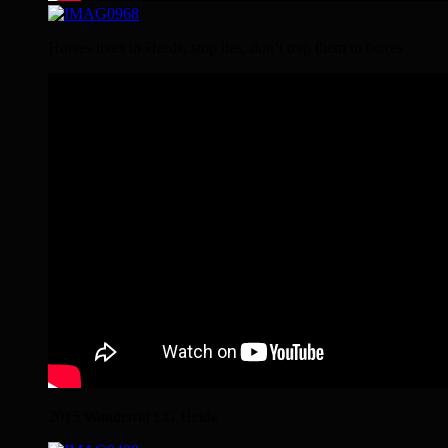
Horses lives in Herds, stop lies, don’t trap them in boxes
2015 Wanderritt LG Heide