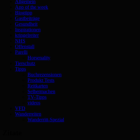
Allgemein
App of the week
Blogtipp
Gastbeiträge
Gesundheit
Inspirationen
kringelreiter
NHS
Offenstall
Parelli
Horsenality
Tierschutz
Tipps
Buchrezensionen
Produkt Tests
Reitkarten
Selbermachen
TV-Tipps
videos
VFD
Wanderreiten
Wanderritt-Spezial
Zitate