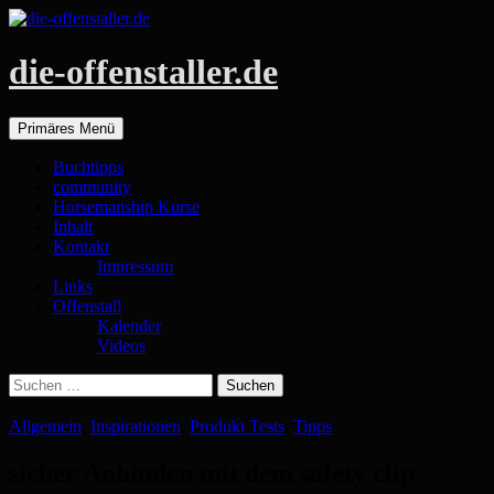
die-offenstaller.de
Suchen
Zum
Primäres Menü
Inhalt
springen
Buchtipps
community
Horsemanship Kurse
Inhalt
Kontakt
Impressum
Links
Offenstall
Kalender
Videos
Suchen
nach:
Allgemein
,
Inspirationen
,
Produkt Tests
,
Tipps
sicher Anbinden mit dem safety clip