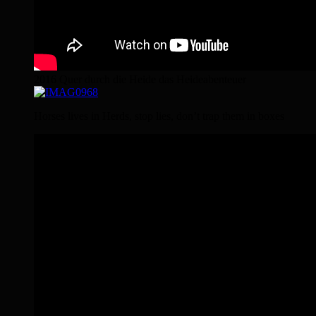
2016 Quer durch die Heide das Heideabenteuer
Horses lives in Herds, stop lies, don’t trap them in boxes