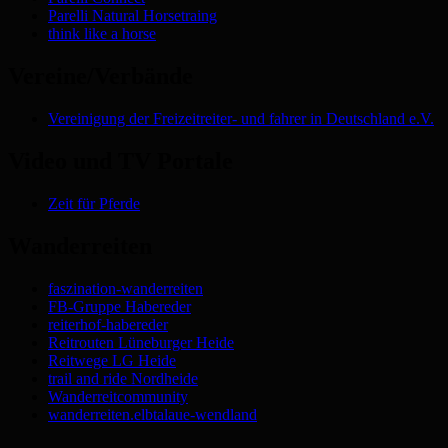
Parelli Natural Horsetraing
think like a horse
Vereine/Verbände
Vereinigung der Freizeitreiter- und fahrer in Deutschland e.V.
Video und TV Portale
Zeit für Pferde
Wanderreiten
faszination-wanderreiten
FB-Gruppe Habereder
reiterhof-habereder
Reitrouten Lüneburger Heide
Reitwege LG Heide
trail and ride Nordheide
Wanderreitcommunity
wanderreiten.elbtalaue-wendland