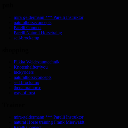
pnh
mira-geldermann *** Parelli Instruktor
naturalhorseconcepts
Parelli Connect
Parelli Natural Horsetraing
seil-brockamp
shopping
Flikka Weidezauntechnik
Knotenhalfter4you
luckyriders
naturalhorseconcepts
seil-brockamp
thenaturalhorse
way of trust
Trainer
mira-geldermann *** Parelli Instruktor
natural Horse training Frank Mierwaldt
Parelli Connect