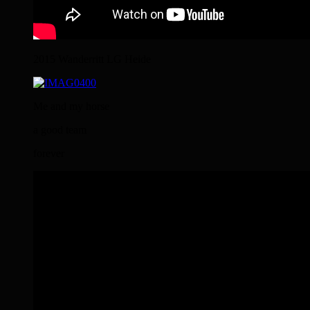
2015 Wanderritt LG Heide
Me and my horse
a good team
forever