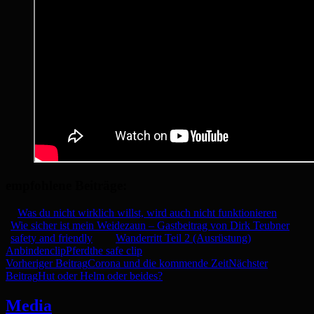
empfohlene Beiträge:
Was du nicht wirklich willst, wird auch nicht funktionieren
Wie sicher ist mein Weidezaun – Gastbeitrag von Dirk Teubner
safety and friendly
Wanderritt Teil 2 (Ausrüstung)
Anbinden
clip
Pferd
the safe clip
Beitrags-
Vorheriger Beitrag
Corona und die kommende Zeit
Nächster
Beitrag
Hut oder Helm oder beides?
Navigation
Media