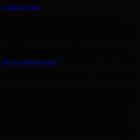
17. Mai 2020
osch
Sicher anbinden, ein Problem? Gerade Jungpferde oder auch
Zappelpferde haben mit dem „fest“ anbinden häufig Probleme. Steht
man allerdings daneben und hält das Pferd fest, fällt schnell etwas
auf. Man gibt kurz nach und zack ist Ruhe , Pferd wird aufgefordert
wieder einen Schritt nach vorn zu machen und es steht.
Wir haben aus dem Grund einmal den Safety Clip (the safe clip)
ausprobiert. Weitere Informationen findet Ihr auch auf der Webseite
http://www.the-safe-clip.de/
Der Clip kostet 29,90 (Auf Amazon konnte ich ihn etwas günstiger
finden) und ist sein Geld Wert.
Murphy steht eigentlich am Anbinder ist aber schon auch gern mal
etwas tappelig , mit ihm habe ich begonnen zu testen. Das Prinzip ist
sehr einfach, das Seil wird in gewünschter Länge durch den unteren
Teil geführt als Schlaufe und auf der Rückseite wieder um den
oberen Teil de Clips nach vorn geführt, dort kann man in der
Position eins noch die Länge nachjustieren dann in Pos. 2 legen.
Unterhalb der Position 2 ist eine Schraube mit der man justieren
kann. Ich kann die Schraube garnicht anziehen und das Pferd kann
mit wenig widerstand das Seil etwas ziehen (diese Einstellung eignet
sich für Pferde die das Anbinden gerade lernen) , ziehe ich die