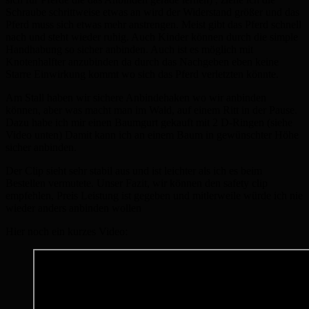
Schraube schrittweise etwas an wird der Widerstand größer und das
Pferd muss sich etwas mehr anstrengen. Meist gibt das Pferd schnell
nach und steht wieder ruhig. Auch Kinder können durch die simple
Handhabung so sicher anbinden. Auch ist es möglich mit
Knotenhalfter anzubinden da durch das Nachgeben eben keine
Starre Einwirkung kommt wo sich das Pferd verletzten könnte.
Am Stall haben wir sichere Anbindehaken wo wir anbinden
können, aber was macht man im Wald, auf einem Ritt in der Pause.
Dazu habe ich mir einen Baumgurt gekauft mit 2 D-Ringen (siehe
Video unten) Damit kann ich an einem Baum in gewünschter Höhe
sicher anbinden.
Der Clip sieht sehr stabil aus und ist leichter als ich es beim
Bestellen vermutete. Unser Fazit, wir können den safety clip
empfehlen, Preis Leistung ist gegeben und mitlerweile würde ich nie
wieder anders anbinden wollen
Hier noch ein kurzes Video: