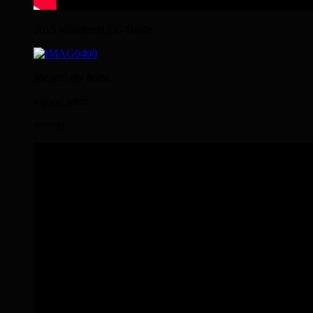
2015 Wanderritt LG Heide
Me and my horse
a good team
forever