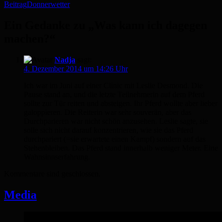
Beitrag
Donnerwetter
Navigation
Ein Gedanke zu „Was kann ich dagegen
machen?“
Nadja
sagt:
4. Dezember 2014 um 14:26 Uhr
Ich war im Juni auf einer Clinic mit Leslie Desmond. Die
Pause stand an, und die letzte Teilnehmerin auf dem Pferd
sollte zur Tür reiten und absteigen. Ihr Pferd wollte aber lieber
galoppieren. Die Reiterin war sehr souverän, aber das
Durchparieren war nicht schön anzusehen. Leslie sagte, sie
solle sich nicht darauf konzentrieren, wie sie das Pferd
durchpariert (=sie erwartete einen Kampf) sondern auf das
Stehenbleiben. Das Pferd stand innerhalb weniger Meter. Eine
Wahnsinnserfahrung.
Kommentare sind geschlossen.
Media