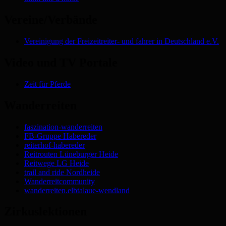
Vereine/Verbände
Vereinigung der Freizeitreiter- und fahrer in Deutschland e.V.
Video und TV Portale
Zeit für Pferde
Wanderreiten
faszination-wanderreiten
FB-Gruppe Habereder
reiterhof-habereder
Reitrouten Lüneburger Heide
Reitwege LG Heide
trail and ride Nordheide
Wanderreitcommunity
wanderreiten.elbtalaue-wendland
Zirkuslektionen