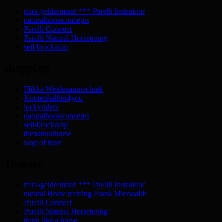
mira-geldermann *** Parelli Instruktor
naturalhorseconcepts
Parelli Connect
Parelli Natural Horsetraing
seil-brockamp
shopping
Flikka Weidezauntechnik
Knotenhalfter4you
luckyriders
naturalhorseconcepts
seil-brockamp
thenaturalhorse
way of trust
Trainer
mira-geldermann *** Parelli Instruktor
natural Horse training Frank Mierwaldt
Parelli Connect
Parelli Natural Horsetraing
think like a horse