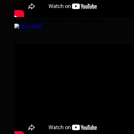
2016 Quer durch die Heide das Heideabenteuer
Horses lives in Herds, stop lies, don’t trap them in boxes