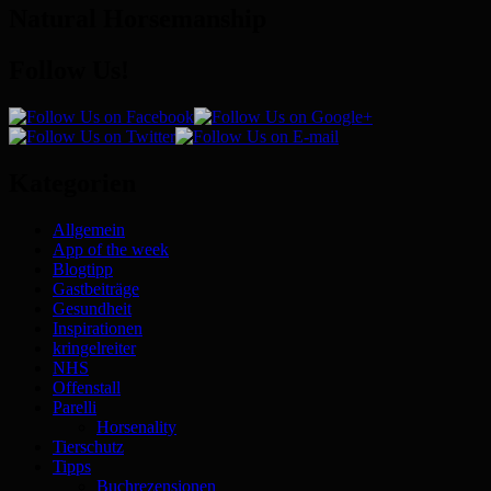
Natural Horsemanship
Follow Us!
Kategorien
Allgemein
App of the week
Blogtipp
Gastbeiträge
Gesundheit
Inspirationen
kringelreiter
NHS
Offenstall
Parelli
Horsenality
Tierschutz
Tipps
Buchrezensionen