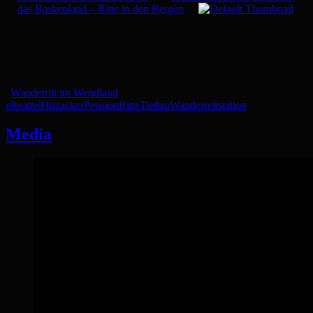
das Baskenland – Ritte in den Bergen
Wanderritt im Wendland
elbsattel
Hitzacker
Pension
Ritte
Tießau
Wanderreitstation
Media