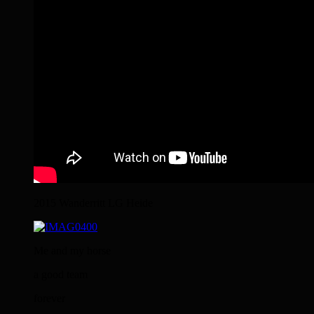
2015 Wanderritt LG Heide
Me and my horse
a good team
forever