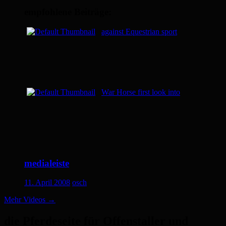
empfohlene Beiträge:
against Equestrian sport
War Horse first look into
medialeiste
11. April 2008
osch
Mehr Videos
→
die Pferdeseite für Offenstaller und