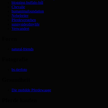
blogging-buffalo-bill
Chevalie
humanimafoundation
Nebelreiter
Pferdeverstehen
sunnysideofmylife
Verwandert
Foren
natural-friends
Fotografie
bs-tierfoto
Gesundheit
Die mobilde Pferdewaage
Pferde kaufen