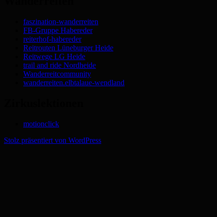
Wanderreiten
faszination-wanderreiten
FB-Gruppe Habereder
reiterhof-habereder
Reitrouten Lüneburger Heide
Reitwege LG Heide
trail and ride Nordheide
Wanderreitcommunity
wanderreiten.elbtalaue-wendland
Zirkuslektionen
motionclick
Stolz präsentiert von WordPress