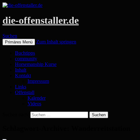
die-offenstaller.de
Suchen
Zum Inhalt springen
Primäres Menü
Buchtipps
community
Horsemanship Kurse
Inhalt
Kontakt
Impressum
Links
Offenstall
Kalender
Videos
Suchen nach:
Schlagwort-Archive: Wanderreitstation