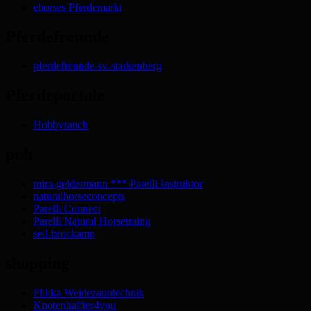
ehorses Pferdemarkt
Pferdefreunde
pferdefreunde-sv-starkenberg
Pferdeportale
Hobbyranch
pnh
mira-geldermann *** Parelli Instruktor
naturalhorseconcepts
Parelli Connect
Parelli Natural Horsetraing
seil-brockamp
shopping
Flikka Weidezauntechnik
Knotenhalfter4you