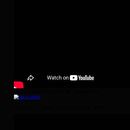
2016 Quer durch die Heide das Heideabenteuer
Horses lives in Herds, stop lies, don’t trap them in boxes