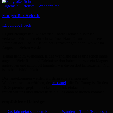
Allgemein
,
Offenstall
,
Wanderreiten
Ein großer Schritt
12. Juli 2021
osch
Es gibt Neuigkeiten, wir werden unsere Heimat in Winsen
verlassen. Wir haben ein sehr schönes Haus für uns und unsere
Pferde an der Elbe in Tießau bei Hitzacker gefunden, wo wir im
August einziehen werden.
Tießau liegt im Wendland, ja das Wendland hat es uns schon lange
angetan. Viele Ritte und Erlebnisse dort haben uns wie ein Magnet
angezogen und schon oft träumten wir davon dort hinzuziehen. Nun
ist es bald Wirklichkeit.
Dort angekommen werden wir dann eine Pension und
Wanderreitstation eröffnen, den
elbsattel
, die Eröffnung ist für den
18. September geplant checked den Link einfach mal und natürlich
freuen wir uns über interessierte die uns dann besuchen kommen.
empfohlene Beiträge:
Das Jahr neigt sich dem Ende
Wanderritt Teil 5 (Nachlese)