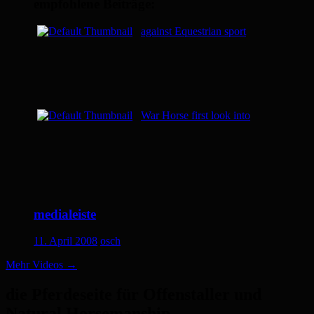
empfohlene Beiträge:
against Equestrian sport
War Horse first look into
medialeiste
11. April 2008
osch
Mehr Videos
→
die Pferdeseite für Offenstaller und
Natural Horsemanship