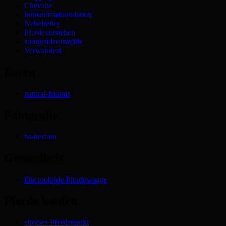
Chevalie
humanimafoundation
Nebelreiter
Pferdeverstehen
sunnysideofmylife
Verwandert
Foren
natural-friends
Fotografie
bs-tierfoto
Gesundheit
Die mobilde Pferdewaage
Pferde kaufen
ehorses Pferdemarkt