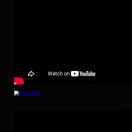
2016 Quer durch die Heide das Heideabenteuer
Horses lives in Herds, stop lies, don’t trap them in boxes