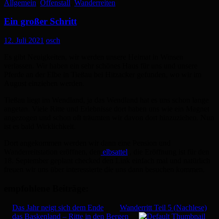
Allgemein
,
Offenstall
,
Wanderreiten
Ein großer Schritt
12. Juli 2021
osch
Es gibt Neuigkeiten, wir werden unsere Heimat in Winsen
verlassen. Wir haben ein sehr schönes Haus für uns und unsere
Pferde an der Elbe in Tießau bei Hitzacker gefunden, wo wir im
August einziehen werden.
Tießau liegt im Wendland, ja das Wendland hat es uns schon lange
angetan. Viele Ritte und Erlebnisse dort haben uns wie ein Magnet
angezogen und schon oft träumten wir davon dort hinzuziehen. Nun
ist es bald Wirklichkeit.
Dort angekommen werden wir dann eine Pension und
Wanderreitstation eröffnen, den
elbsattel
, die Eröffnung ist für den
18. September geplant checked den Link einfach mal und natürlich
freuen wir uns über interessierte die uns dann besuchen kommen.
empfohlene Beiträge:
Das Jahr neigt sich dem Ende
Wanderritt Teil 5 (Nachlese)
das Baskenland – Ritte in den Bergen