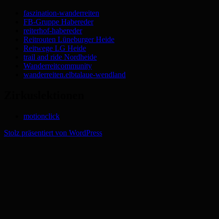
faszination-wanderreiten
FB-Gruppe Habereder
reiterhof-habereder
Reitrouten Lüneburger Heide
Reitwege LG Heide
trail and ride Nordheide
Wanderreitcommunity
wanderreiten.elbtalaue-wendland
Zirkuslektionen
motionclick
Stolz präsentiert von WordPress