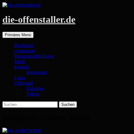
die-offenstaller.de
Suchen
Zum
Primäres Menü
Inhalt
springen
Buchtipps
community
Horsemanship Kurse
Inhalt
Kontakt
Impressum
Links
Offenstall
Kalender
Videos
Suchen
nach:
Schlagwort-Archive: Tießau