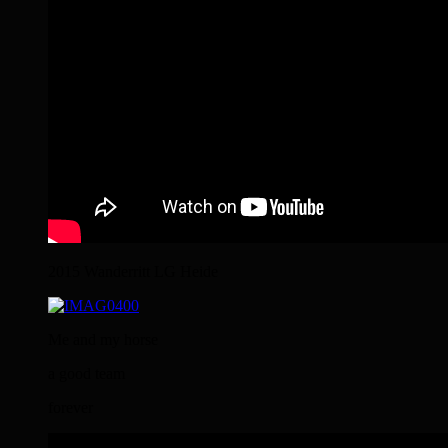
2015 Wanderritt LG Heide
Me and my horse
a good team
forever