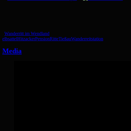
Wanderritt im Wendland
elbsattel
Hitzacker
Pension
Ritte
Tießau
Wanderreitstation
Media