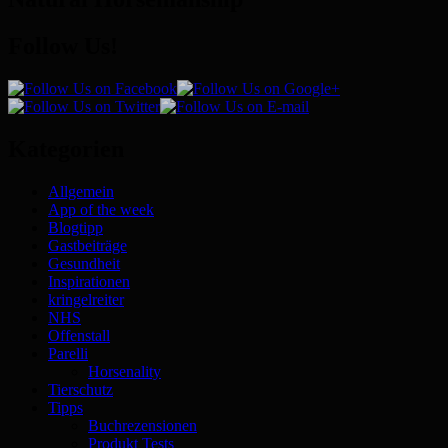
Follow Us!
Kategorien
Allgemein
App of the week
Blogtipp
Gastbeiträge
Gesundheit
Inspirationen
kringelreiter
NHS
Offenstall
Parelli
Horsenality
Tierschutz
Tipps
Buchrezensionen
Produkt Tests