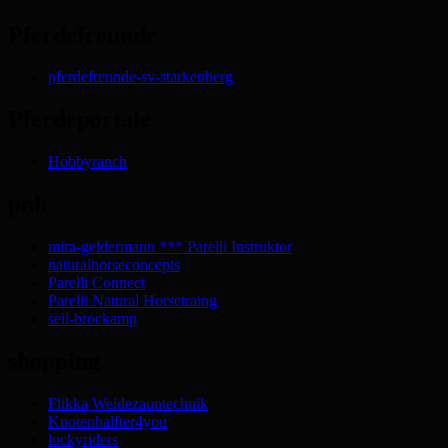
Pferdefreunde
pferdefreunde-sv-starkenberg
Pferdeportale
Hobbyranch
pnh
mira-geldermann *** Parelli Instruktor
naturalhorseconcepts
Parelli Connect
Parelli Natural Horsetraing
seil-brockamp
shopping
Flikka Weidezauntechnik
Knotenhalfter4you
luckyriders