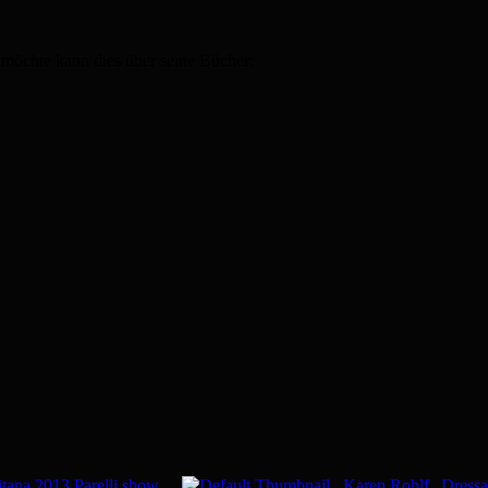
 möchte kann dies über seine Bücher:
tana 2013 Parelli show
Karen Rohlf „Dressa