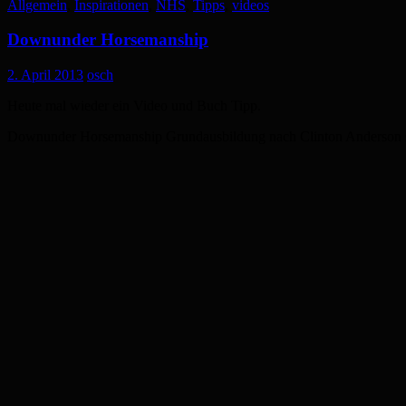
Allgemein
,
Inspirationen
,
NHS
,
Tipps
,
videos
Downunder Horsemanship
2. April 2013
osch
Heute mal wieder ein Video und Buch Tipp.
Downunder Horsemanship Grundausbildung nach Clinton Anderson ste