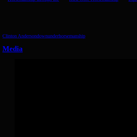
Clinton Anderson
downunder
horsemanship
Media