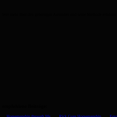
Wer mehr über den gebürtigen Australier und seine Methode erfahren
empfohlene Beiträge:
Horsemanship through life
Rick Gore Horsemanship
Equi