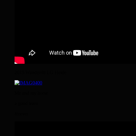
2015 Wanderritt LG Heide
Me and my horse
a good team
forever